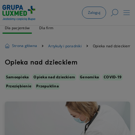
Zaloguj
Dla pacjentów
Dla firm
Strona główna
Artykuły i poradniki
Opieka nad dzieckiem
Opieka nad dzieckiem
Samoopieka
Opieka nad dzieckiem
Genomika
COVID-19
Przeziębienie
Przepuklina