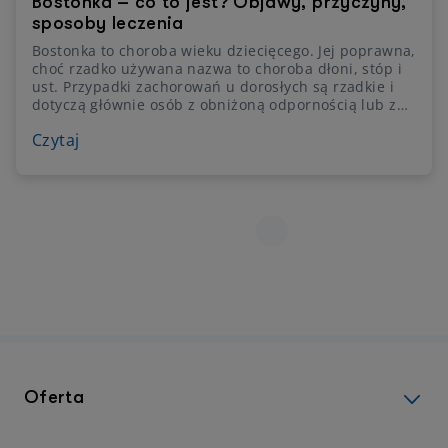
Bostonka – co to jest? Objawy, przyczyny,
sposoby leczenia
Bostonka to choroba wieku dziecięcego. Jej poprawna,
choć rzadko używana nazwa to choroba dłoni, stóp i
ust. Przypadki zachorowań u dorosłych są rzadkie i
dotyczą głównie osób z obniżoną odpornością lub z
chorobami przewlekłymi. Odpowiedzialny za
Czytaj
bostonkę wirus szerzy się drogą doustną i oddechową
oraz poprzez kontakt z płynem ze zmian skórnych.
Oferta