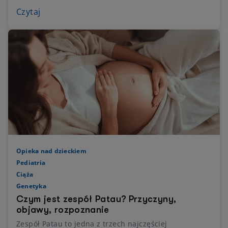
noworodkowego i w jaki sposób złagodzić
Czytaj
towarzyszące mu objawy.
Opieka nad dzieckiem
Pediatria
Ciąża
Genetyka
Czym jest zespół Patau? Przyczyny,
objawy, rozpoznanie
Zespół Patau to jedna z trzech najczęściej