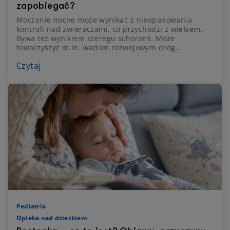
zapobiegać?
Moczenie nocne może wynikać z nieopanowania
kontroli nad zwieraczami, co przychodzi z wiekiem.
Bywa też wynikiem szeregu schorzeń. Może
towarzyszyć m.in. wadom rozwojowym dróg
moczowych, przewlekłej niewydolności nerek, a
Czytaj
nawet mieć tło psychogenne.
Pediatria
Opieka nad dzieckiem