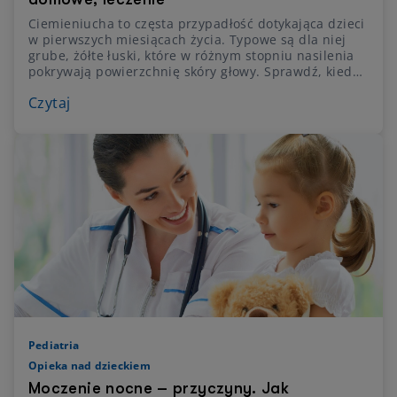
Ciemieniucha to częsta przypadłość dotykająca dzieci
w pierwszych miesiącach życia. Typowe są dla niej
grube, żółte łuski, które w różnym stopniu nasilenia
pokrywają powierzchnię skóry głowy. Sprawdź, kiedy i
do jakiego lekarza zgłosić się z niemowlęciem z
Czytaj
ciemieniuchą.
Pediatria
Opieka nad dzieckiem
Moczenie nocne – przyczyny. Jak