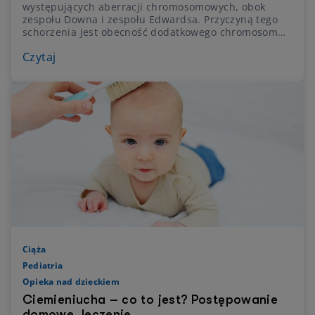
występujących aberracji chromosomowych, obok
zespołu Downa i zespołu Edwardsa. Przyczyną tego
schorzenia jest obecność dodatkowego chromosomu
13 (trisomia chromosomu 13). Dowiedz się więcej o
Czytaj
tym zespole wad wrodzonych.
Ciąża
Pediatria
Opieka nad dzieckiem
Ciemieniucha – co to jest? Postępowanie
domowe, leczenie