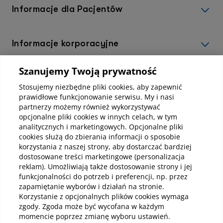
Informacje dla Pacjentów
Informacje korporacyjne
Szanujemy Twoją prywatność
Kup abonamenty online
Stosujemy niezbędne pliki cookies, aby zapewnić
prawidłowe funkcjonowanie serwisu. My i nasi
partnerzy możemy również wykorzystywać
Kup online
opcjonalne pliki cookies w innych celach, w tym
analitycznych i marketingowych. Opcjonalne pliki
cookies służą do zbierania informacji o sposobie
korzystania z naszej strony, aby dostarczać bardziej
Pobierz aplikację mobilną
dostosowane treści marketingowe (personalizacja
reklam). Umożliwiają także dostosowanie strony i jej
funkcjonalności do potrzeb i preferencji, np. przez
zapamiętanie wyborów i działań na stronie.
Korzystanie z opcjonalnych plików cookies wymaga
zgody. Zgoda może być wycofana w każdym
momencie poprzez zmianę wyboru ustawień.