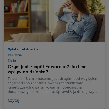
Opieka nad dzieckiem
Pediatria
Ciąża
Czym jest zespół Edwardsa? Jaki ma
wpływ na dziecko?
Trisomia 18 chromosomu jest drugim pod względem
częstości (po zespole Downa) zespołem wad
genetycznych uwarunkowanym obecnością
dodatkowego chromosomu. Sprawdź, jakie objawy
towarzyszą zespołowi Edwardsa i na podstawie jakich
Czytaj
badań lekarz stawia rozpoznanie.