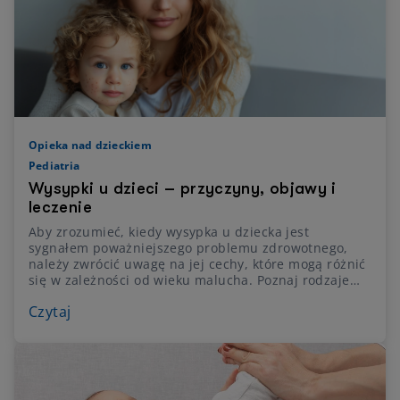
Opieka nad dzieckiem
Pediatria
Wysypki u dzieci – przyczyny, objawy i
leczenie
Aby zrozumieć, kiedy wysypka u dziecka jest
sygnałem poważniejszego problemu zdrowotnego,
należy zwrócić uwagę na jej cechy, które mogą różnić
się w zależności od wieku malucha. Poznaj rodzaje
wysypek u dzieci i sposoby radzenia sobie z
Czytaj
problemami skórnymi u najmłodszych.