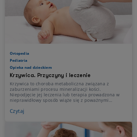
Ortopedia
Pediatria
Opieka nad dzieckiem
Krzywica. Przyczyny i leczenie
Krzywica to choroba metaboliczna związana z
zaburzeniami procesu mineralizacji kości.
Niepodjęcie jej leczenia lub terapia prowadzona w
nieprawidłowy sposób wiąże się z poważnymi
konsekwencjami zdrowotnymi. Poznaj objawy
Czytaj
krzywicy i sprawdź, co może doprowadzić do tej
choroby.