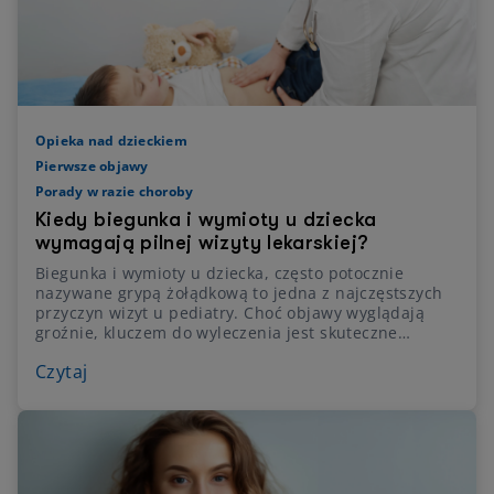
Opieka nad dzieckiem
Pierwsze objawy
Porady w razie choroby
Kiedy biegunka i wymioty u dziecka
wymagają pilnej wizyty lekarskiej?
Biegunka i wymioty u dziecka, często potocznie
nazywane grypą żołądkową to jedna z najczęstszych
przyczyn wizyt u pediatry. Choć objawy wyglądają
groźnie, kluczem do wyleczenia jest skuteczne
nawadnianie dziecka w domu. Przyczyn powstawania
Czytaj
ostrej biegunki i wymiotów u dzieci jest bardzo wiele.
Objawy te mogą występować osobno lub
jednocześnie. W przypadku braku poprawy stanu
zdrowia dziecka konieczny jest pilny kontakt z
lekarzem. Sprawdź, jak obliczyć ilość płynów, co
podać do jedzenia i kiedy bezwzględnie udać się na
SOR.