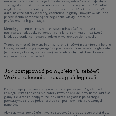
narasta w ciągu dni lub tygodni, a docelowy odcień stabilizuje się po
1–2 tygodniach. A ile czasu utrzymuje się efekt wybielania? Rezultat
wygląda naturalnie i utrzymuje się przeciętnie 12–24 miesiące. W
dużej mierze zależy od diety, codziennej higieny i nawyków. Dla jego
przedłużenia pomocne są też regularne wizyty kontrolne i
profesjonalna higienizacja.
Metodę gabinetową można okresowo odświeżać, natomiast
posiadacze nakładek, po konsultacji z lekarzem, mają możliwość
krótkiego dopigmentowania koloru w warunkach domowych.
Trzeba pamiętać, że wypełnienia, korony i licówki nie zmieniają koloru
i po wybielaniu mogą wymagać dopasowania. Przebarwienia głębokie
(np. tetracyklinowe, pourazowe) rozjaśniają się częściowo i czasem
wymagają łączenia metod.
Jak postępować po wybielaniu zębów?
Ważne zalecenia i zasady pielęgnacji
Posiłki i napoje można spożywać dopiero po upływie 2 godzin od
zabiegu. Przez ten czas nie należy również płukać jamy ustnej ani żuć
gumy. Lekarze zalecają także, aby przez 48 godzin po zabiegu
powstrzymać się od jedzenia słodkich posiłków i picia słodzonych
napojów.
Aby zoptymalizować efekt, warto stosować się do zaleceń białej diety