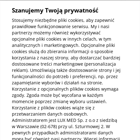
Stomatologia
Stom
Szanujemy Twoją prywatność
Zapalenie tkanek
Tor
okołowierzchołkowych zęba –
czy
Stosujemy niezbędne pliki cookies, aby zapewnić
przyczyny, objawy i leczenie
Torb
prawidłowe funkcjonowanie serwisu. My i nasi
zapa
Zapalenie tkanek okołowierzchołkowych to
partnerzy możemy również wykorzystywać
szcz
stan zapalny rozwijający się w tkankach
opcjonalne pliki cookies w innych celach, w tym
prz
otaczających wierzchołek korzenia zęba.
analitycznych i marketingowych. Opcjonalne pliki
i zo
Cho
Najczęściej jest skutkiem infekcji, która
cookies służą do zbierania informacji o sposobie
daw
łago
zaczyna się w miazdze zęba, a następnie
korzystania z naszej strony, aby dostarczać bardziej
pac
może
przechodzi poza jego korzeń. Problem może
dostosowane treści marketingowe (personalizacja
np. 
pow
powodować silny ból, ale bywa też wykrywany
reklam). Umożliwiają także dostosowanie strony i jej
prz
opuc
przypadkowo podczas badania
Czytaj
Czy
funkcjonalności do potrzeb i preferencji, np. przez
radiologicznego. Dlatego tak ważne jest, aby
zapamiętanie wyborów i działań na stronie.
nie odkładać wizyty u specjalisty – zwłaszcza
gdy pojawia się ból zęba przy nagryzaniu,
Korzystanie z opcjonalnych plików cookies wymaga
obrzęk dziąsła albo zmiana koloru zęba.
zgody. Zgoda może być wycofana w każdym
Zobacz wszystkie
momencie poprzez zmianę wyboru ustawień.
Korzystanie z plików cookies wiąże się z
przetwarzaniem danych osobowych.
Administratorem jest LUX MED Sp. z o.o z siedzibą
w Warszawie (02-678) przy ul. Szturmowej 2. W
pewnych przypadkach administratorami danych
mogą być również nasi partnerzy. Więcej informacji