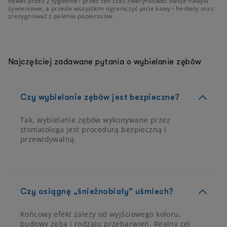
nawet przez 2 tygodnie i przez ten czas zweryfikować swoje nawyki
żywieniowe, a przede wszystkim ograniczyć picie kawy i herbaty oraz
zrezygnować z palenia papierosów.
Najczęściej zadawane pytania o wybielanie zębów
Czy wybielanie zębów jest bezpieczne?
Tak, wybielanie zębów wykonywane przez
stomatologa jest procedurą bezpieczną i
przewidywalną.
Czy osiągnę „śnieżnobiały” uśmiech?
Końcowy efekt zależy od wyjściowego koloru,
budowy zęba i rodzaju przebarwień. Realny cel