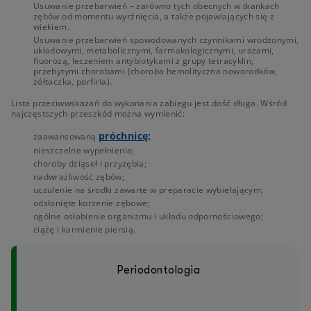
Usuwanie przebarwień – zarówno tych obecnych w tkankach
zębów od momentu wyrżnięcia, a także pojawiających się z
wiekiem.
Usuwanie przebarwień spowodowanych czynnikami wrodzonymi,
układowymi, metabolicznymi, farmakologicznymi, urazami,
fluorozą, leczeniem antybiotykami z grupy tetracyklin,
przebytymi chorobami (choroba hemolityczna noworodków,
żółtaczka, porfiria).
Lista przeciwwskazań do wykonania zabiegu jest dość długa. Wśród
najczęstszych przeszkód można wymienić:
próchnicę;
zaawansowaną
nieszczelne wypełnienia;
choroby dziąseł i przyzębia;
nadwrażliwość zębów;
uczulenie na środki zawarte w preparacie wybielającym;
odsłonięte korzenie zębowe;
ogólne osłabienie organizmu i układu odpornościowego;
ciążę i karmienie piersią.
Periodontologia