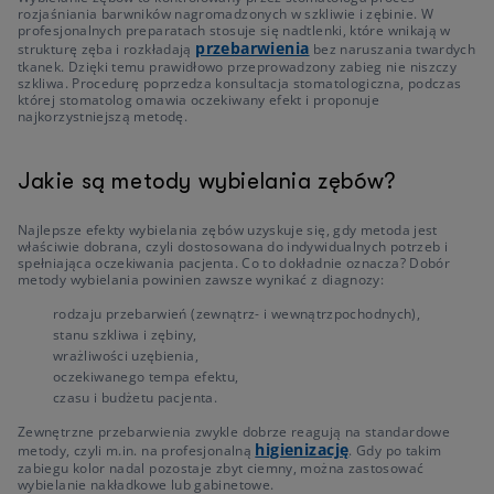
rozjaśniania barwników nagromadzonych w szkliwie i zębinie. W
profesjonalnych preparatach stosuje się nadtlenki, które wnikają w
przebarwienia
strukturę zęba i rozkładają
bez naruszania twardych
tkanek. Dzięki temu prawidłowo przeprowadzony zabieg nie niszczy
szkliwa. Procedurę poprzedza konsultacja stomatologiczna, podczas
której stomatolog omawia oczekiwany efekt i proponuje
najkorzystniejszą metodę.
Jakie są metody wybielania zębów?
Najlepsze efekty wybielania zębów uzyskuje się, gdy metoda jest
właściwie dobrana, czyli dostosowana do indywidualnych potrzeb i
spełniająca oczekiwania pacjenta. Co to dokładnie oznacza? Dobór
metody wybielania powinien zawsze wynikać z diagnozy:
rodzaju przebarwień (zewnątrz- i wewnątrzpochodnych),
stanu szkliwa i zębiny,
wrażliwości uzębienia,
oczekiwanego tempa efektu,
czasu i budżetu pacjenta.
Zewnętrzne przebarwienia zwykle dobrze reagują na standardowe
higienizację
metody, czyli m.in. na profesjonalną
. Gdy po takim
zabiegu kolor nadal pozostaje zbyt ciemny, można zastosować
wybielanie nakładkowe lub gabinetowe.