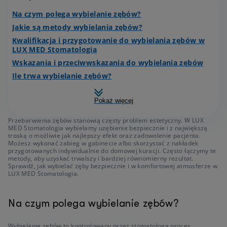
Na czym polega wybielanie zębów?
Jakie są metody wybielania zębów?
Kwalifikacja i przygotowanie do wybielania zębów w
LUX MED Stomatologia
Wskazania i przeciwwskazania do wybielania zębów
Ile trwa wybielanie zębów?
Pokaż więcej
Przebarwienia zębów stanowią częsty problem estetyczny. W LUX
MED Stomatologia wybielamy uzębienie bezpiecznie i z największą
troską o możliwie jak najlepszy efekt oraz zadowolenie pacjenta.
Możesz wykonać zabieg w gabinecie albo skorzystać z nakładek
przygotowanych indywidualnie do domowej kuracji. Często łączymy te
metody, aby uzyskać trwalszy i bardziej równomierny rezultat.
Sprawdź, jak wybielać zęby bezpiecznie i w komfortowej atmosferze w
LUX MED Stomatologia.
Na czym polega wybielanie zębów?
Wybielanie zębów to kontrolowany przez stomatologa proces