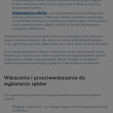
przyjmowanych leków, historii leczenia stomatologicznego) i
ocenia stan jamy ustnej oraz rozpoznaje możliwe przyczyny
przebarwień zębów.
Higienizacja zębów
– przed wybielaniem stomatolog zleca
skaling i piaskowanie. Obecność osadu i kamienia nazębnego
uniemożliwia efektywne rozjaśnienie tkanek zęba. Profesjonalne
czyszczenie powinno odbyć się kilka dni przed planowanym
zabiegiem wybielania.
Dodatkowo każdy pacjent powinien przed zabiegiem zweryfikować
swoje codzienne nawyki, aby dłużej utrzymać efekt białych zębów –
m.in. ograniczyć palenie papierosów oraz picie kawy i mocnej herbaty.
Sam zabieg wybielania zębów rozpoczyna się po zakończeniu etapu
kwalifikacji i higienizacji. Lekarz dokumentuje wyjściowy kolor zębów,
zabezpiecza dziąsła oraz pozostałe tkanki miękkie, a następnie
aplikuje preparat wybielający zgodnie z zaleceniami producenta.
Wskazania i przeciwwskazania do
wybielania zębów
Do najważniejszych wskazań przeprowadzenia wybielania zębów
należą:
Względy estetyczne – to zabieg mający na celu poprawę estetyki
uśmiechu.