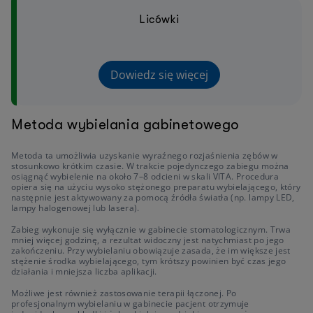
Licówki
Dowiedz się więcej
Metoda wybielania gabinetowego
Metoda ta umożliwia uzyskanie wyraźnego rozjaśnienia zębów w
stosunkowo krótkim czasie. W trakcie pojedynczego zabiegu można
osiągnąć wybielenie na około 7–8 odcieni w skali VITA. Procedura
opiera się na użyciu wysoko stężonego preparatu wybielającego, który
następnie jest aktywowany za pomocą źródła światła (np. lampy LED,
lampy halogenowej lub lasera).
Zabieg wykonuje się wyłącznie w gabinecie stomatologicznym. Trwa
mniej więcej godzinę, a rezultat widoczny jest natychmiast po jego
zakończeniu. Przy wybielaniu obowiązuje zasada, że im większe jest
stężenie środka wybielającego, tym krótszy powinien być czas jego
działania i mniejsza liczba aplikacji.
Możliwe jest również zastosowanie terapii łączonej. Po
profesjonalnym wybielaniu w gabinecie pacjent otrzymuje