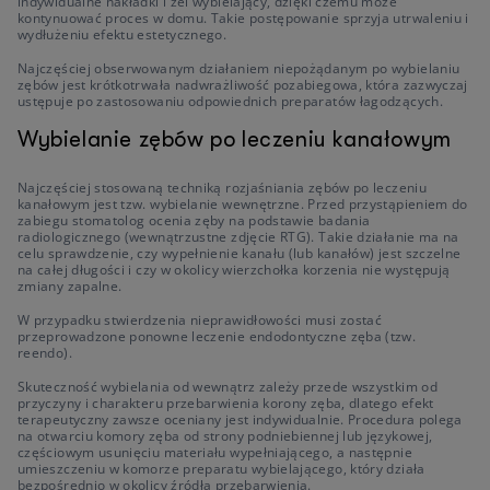
indywidualne nakładki i żel wybielający, dzięki czemu może
kontynuować proces w domu. Takie postępowanie sprzyja utrwaleniu i
wydłużeniu efektu estetycznego.
Najczęściej obserwowanym działaniem niepożądanym po wybielaniu
zębów jest krótkotrwała nadwrażliwość pozabiegowa, która zazwyczaj
ustępuje po zastosowaniu odpowiednich preparatów łagodzących.
Wybielanie zębów po leczeniu kanałowym
Najczęściej stosowaną techniką rozjaśniania zębów po leczeniu
kanałowym jest tzw. wybielanie wewnętrzne. Przed przystąpieniem do
zabiegu stomatolog ocenia zęby na podstawie badania
radiologicznego (wewnątrzustne zdjęcie RTG). Takie działanie ma na
celu sprawdzenie, czy wypełnienie kanału (lub kanałów) jest szczelne
na całej długości i czy w okolicy wierzchołka korzenia nie występują
zmiany zapalne.
W przypadku stwierdzenia nieprawidłowości musi zostać
przeprowadzone ponowne leczenie endodontyczne zęba (tzw.
reendo).
Skuteczność wybielania od wewnątrz zależy przede wszystkim od
przyczyny i charakteru przebarwienia korony zęba, dlatego efekt
terapeutyczny zawsze oceniany jest indywidualnie. Procedura polega
na otwarciu komory zęba od strony podniebiennej lub językowej,
częściowym usunięciu materiału wypełniającego, a następnie
umieszczeniu w komorze preparatu wybielającego, który działa
bezpośrednio w okolicy źródła przebarwienia.