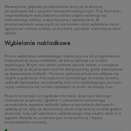
Wewnętrzne, głębokie przebarwienia leczy się w dłuższej
perspektywie lub z użyciem rozwiązań estetycznych. Przy fluorozie i
nieprawidłowym wykształceniu szkliwa zwykle wykonuje się
mikroabrazję szkliwa, często łączoną z wybielaniem. W
przebarwieniach związanych ze starzeniem efekt wybielania może
ograniczać cieńsze szkliwo, przez które „przebija” ciemniejszy kolor
zębiny.
Wybielanie nakładkowe
Proces wybielania nakładkowego rozpoczyna się od przygotowania
indywidualnej szyny (nakładki), do której aplikuje się środek
wybielający. W tym celu lekarz pobiera wyciski zębów, a następnie
przekazuje je do pracowni techniki dentystycznej, gdzie wykonywane
są dopasowane nakładki. Pierwsza aplikacja preparatu odbywa się
zwykle w gabinecie. Pod nadzorem stomatologa do każdej komory
nakładki wprowadza się niewielką ilość żelu wybielającego, po czym
szynę umieszcza się na łuku zębowym na ściśle określony czas.
Pacjent otrzymuje szczegółowe instrukcje dotyczące dalszego
stosowania preparatu. Zgodnie z zaleceniami stomatologa
samodzielnie wypełnia nakładki żelem w warunkach domowych i
zakłada je na zęby na wyznaczony okres (najczęściej na kilka godzin
dziennie). Cały cykl wybielania nakładkowego trwa zwykle około 2–3
tygodni. Metoda ta uznawana jest za bezpieczną i dającą
przewidywalne rezultaty.