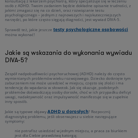
konsultację z lekarzem psychiatrą, który specjalizuje się w leczeniu
osób z ADHD. Twoim zadaniem będzie dokładne opisanie trudności, z
jakimi zmagasz się na co dzień, oraz rozwiązanie testu
psychologicznego – jednym z najnowszych i najskuteczniejszych
narzędzi, po które często sięgają diagności, jest wywiad DIVA-5.
testy psychologiczne osobowości
Sprawdź też, jakie jeszcze
można wykonać!
Jakie są wskazania do wykonania wywiadu
DIVA-5?
Zespół nadpobudliwości psychoruchowej (ADHD) należy do często
wymienianych problemów wieku rozwojowego. Dziecko dotknięte tym
zaburzeniem nie może usiedzieć w miejscu, często się złości i ma
tendencję do wpadania w słowotok. Jak się okazuje, podobnych
problemów doświadczają osoby dorosłe, choć w ich przypadku deficyt
uwagi, nadaktywność oraz impulsywność manifestuje się w zupełnie
inny sposób.
ADHD u dorosłych
Jakie są typowe objawy
? Rozpocznij
diagnostykę problemu, jeśli obserwujesz u siebie następujące
symptomy:
nie potrafisz usiedzieć w jednym miejscu, a praca za biurkiem
jest dla Ciebie prawdziwą katorgą;