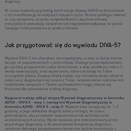
diagnozy.
W czasie badania psycholog konfrontuje objawy ADHD w dzieciństwie
z ich manifestacją na kolejnych etapach życia. Ocenie podlega również
to, czy symptomy zespołu nadpobudliwości psychoruchowej
rzeczywiście powodują cierpienie lub negatywnie wpływają na jakość
Twojego funkcjonowania w społeczeństwie.
Jak przygotować się do wywiadu DIVA-5?
Wywiad DIVA-5 ma charakter retrospektywny, a więc w dużej mierze
bazuje na wspomnieniach z dzieciństwa. Dlatego przed wykonaniem
go spróbuj przypomnieć sobie dzieciństwo, a więc problemy, które Ci
wtedy towarzyszyły, oraz wydarzenia, które odcisnęły na Tobie
szczególne piętno. Zapytaj bliską osobę, czy chciałaby wziąć udział w
takiej sesji diagnostycznej razem z Tobą – wspomnienia rodziców lub
rodzeństwa związane z Twoim zachowaniem mogą okazać się
kluczowe dla postawienia trafnej diagnozy.
Najpierw należy odbyć wizytę Wywiad diagnostyczny w kierunku
ADHD - DIVA 5 - etap I, następnie Wywiad diagnostyczny w
kierunku ADHD - DIVA 5 - etap II
. Wywiad trwa zazwyczaj ok. 1–2
godziny, a jego dokładna długość zależy od tego, ile czasu
potrzebujesz, aby przywołać wspomnienia lub od liczby osób
uczestniczących w sesji. Wynik wywiadu jest interpretowany przez
psychologa diagnostę, a do postawienia kompletnej diagnozy i
ustalenia dalszego postępowania konieczna będzie konsultacja z