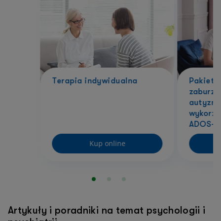
Terapia indywidualna
Pakiet 
zaburze
autyzmu
wykorzy
ADOS-2 
Kup online
Do
Artykuły i poradniki na temat psychologii i