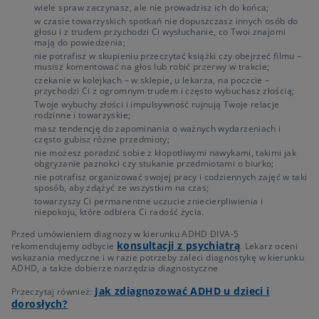
wiele spraw zaczynasz, ale nie prowadzisz ich do końca;
w czasie towarzyskich spotkań nie dopuszczasz innych osób do
głosu i z trudem przychodzi Ci wysłuchanie, co Twoi znajomi
mają do powiedzenia;
nie potrafisz w skupieniu przeczytać książki czy obejrzeć filmu –
musisz komentować na głos lub robić przerwy w trakcie;
czekanie w kolejkach – w sklepie, u lekarza, na poczcie –
przychodzi Ci z ogromnym trudem i często wybuchasz złością;
Twoje wybuchy złości i impulsywność rujnują Twoje relacje
rodzinne i towarzyskie;
masz tendencję do zapominania o ważnych wydarzeniach i
często gubisz różne przedmioty;
nie możesz poradzić sobie z kłopotliwymi nawykami, takimi jak
obgryzanie paznokci czy stukanie przedmiotami o biurko;
nie potrafisz organizować swojej pracy i codziennych zajęć w taki
sposób, aby zdążyć ze wszystkim na czas;
towarzyszy Ci permanentne uczucie zniecierpliwienia i
niepokoju, które odbiera Ci radość życia.
Przed umówieniem diagnozy w kierunku ADHD DIVA-5
konsultacji z psychiatrą
rekomendujemy odbycie
. Lekarz oceni
wskazania medyczne i w razie potrzeby zaleci diagnostykę w kierunku
ADHD, a także dobierze narzędzia diagnostyczne
Jak zdiagnozować ADHD u dzieci i
Przeczytaj również:
dorosłych?