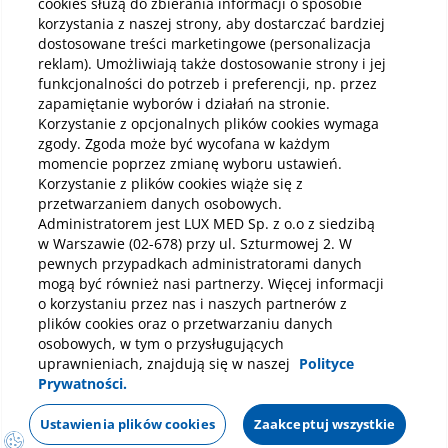
cookies służą do zbierania informacji o sposobie
rodziców oraz opiekunów, głównie dlatego, że
wiel
korzystania z naszej strony, aby dostarczać bardziej
kojarzy się z seksualnością osób dorosłych.
pop
Czytaj
Czy
dostosowane treści marketingowe (personalizacja
Warto jednak podkreślić, że w przypadku
stro
reklam). Umożliwiają także dostosowanie strony i jej
dzieci zachowania te nie mają charakteru
włas
erotycznego, a większość z nich mieści się w
wsp
funkcjonalności do potrzeb i preferencji, np. przez
normie rozwojowej i ma charakter
odzy
zapamiętanie wyborów i działań na stronie.
Zobacz wszystkie
przejściowy.
Korzystanie z opcjonalnych plików cookies wymaga
zgody. Zgoda może być wycofana w każdym
momencie poprzez zmianę wyboru ustawień.
Korzystanie z plików cookies wiąże się z
przetwarzaniem danych osobowych.
Administratorem jest LUX MED Sp. z o.o z siedzibą
w Warszawie (02-678) przy ul. Szturmowej 2. W
pewnych przypadkach administratorami danych
O nas
mogą być również nasi partnerzy. Więcej informacji
o korzystaniu przez nas i naszych partnerów z
Oferta
plików cookies oraz o przetwarzaniu danych
Dla Pacjenta
osobowych, w tym o przysługujących
Dokumenty prawne
uprawnieniach, znajdują się w naszej
Polityce
Prywatności.
Zadzwoń 22 275 96 29
Mapa strony
Ustawienia plików cookies
Zaakceptuj wszystkie