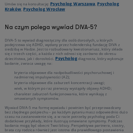
Psycholog Warszawa
Psycholog
Umów się na konsultację:
,
Kraków
Psycholog Wrocław
,
Na czym polega wywiad DIVA-5?
DIVA-5 to wywiad diagnostyczny dla osób dorosłych, u których
podejrzewa się ADHD, wydany przez holenderską fundację DIVA z
siedzibą w Hadze. Jest to rozbudowany kwestionariusz, który składa
się z trzech części, a każda z nich odnosi się zarówno do okresu
Psycholog
dzieciństwa, jak i dorosłości.
diagnosta, który wykonuje
badanie, zwraca uwagę na:
kryteria objawowe dla nadpobudliwości psychoruchowej i
nadmiernej impulsywności (A2);
kryteria objawowe dla zaburzeń koncentracji uwagi;
wiek, w którym po raz pierwszy wystąpiły objawy ADHD;
charakter zaburzeń funkcjonowania, które wynikają z
omawianych symptomów.
Wywiad DIVA-5 ma formę wywiadu i powinien być przeprowadzany
bez zbędnego pośpiechu – po każdym pytaniu masz odpowiednio dużo
czasu na zastanowienie się, a w razie potrzeby psycholog poda Ci
dodatkowe przykłady, które ilustrują omawiane symptomy. Podczas
badania mogą być obecni Twoi bliscy. Perspektywa partnera, siostry,
brata czy rodzica również jest istotna dla prawidłowego postawienia