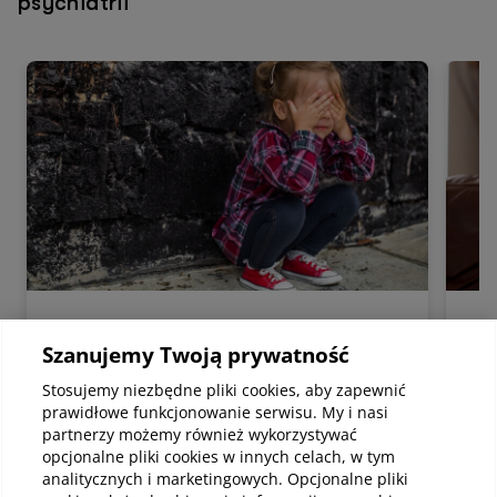
psychiatrii
Psychologia
Psyc
Szanujemy Twoją prywatność
Rodzaje masturbacji dziecięcej – co
Poc
mieści się w normie rozwojowej
na 
Stosujemy niezbędne pliki cookies, aby zapewnić
Masturbacja dziecięca to zachowania
Lęk
prawidłowe funkcjonowanie serwisu. My i nasi
polegające na stymulowaniu przez dziecko
mięś
partnerzy możemy również wykorzystywać
własnego ciała, w tym okolic intymnych, w
nar
opcjonalne pliki cookies w innych celach, w tym
celu uzyskania przyjemnych doznań. Temat
gine
analitycznych i marketingowych. Opcjonalne pliki
ten często budzi niepokój i wiele pytań u
mier