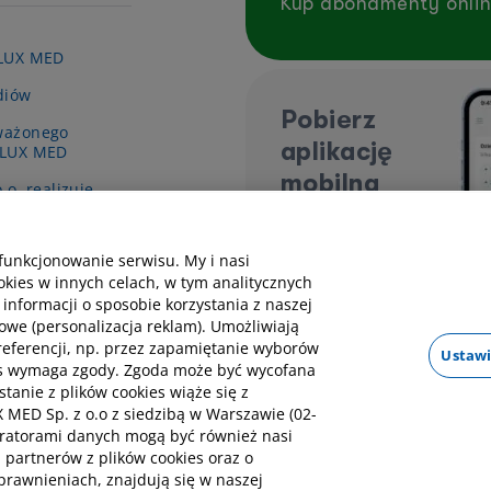
Kup abonamenty onli
 LUX MED
diów
Pobierz
ważonego
aplikację
 LUX MED
mobilną
.o. realizuje
y pn. „Wsparcie
ieki zdrowotnej
funkcjonowanie serwisu. My i nasi
kies w innych celach, w tym analitycznych
 informacji o sposobie korzystania z naszej
owe (personalizacja reklam). Umożliwiają
preferencji, np. przez zapamiętanie wyborów
Ustawi
kies wymaga zgody. Zgoda może być wycofana
nie z plików cookies wiąże się z
MED Sp. z o.o z siedzibą w Warszawie (02-
tratorami danych mogą być również nasi
h partnerów z plików cookies oraz o
rawnieniach, znajdują się w naszej