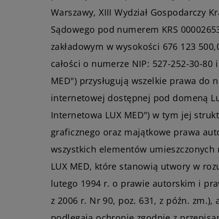
Warszawy, XIII Wydział Gospodarczy K
Sądowego pod numerem KRS 000026535
zakładowym w wysokości 676 123 500,
całości o numerze NIP: 527-252-30-80
MED") przysługują wszelkie prawa do ni
internetowej dostępnej pod domeną Lu
Internetowa LUX MED") w tym jej strukt
graficznego oraz majątkowe prawa aut
wszystkich elementów umieszczonych n
LUX MED, które stanowią utwory w roz
lutego 1994 r. o prawie autorskim i p
z 2006 r. Nr 90, poz. 631, z późn. zm.),
podlegają ochronie zgodnie z przepisam