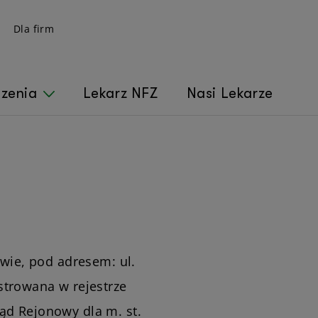
Dla firm
czenia
Lekarz NFZ
Nasi Lekarze
awie, pod adresem: ul.
strowana w rejestrze
d Rejonowy dla m. st.