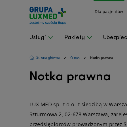
Dla pacjentów
Usługi
Pakiety
Ubezpie
Strona główna
O nas
Notka prawna
Notka prawna
LUX MED sp. z o.o. z siedzibą w Warsz
Szturmowa 2, 02-678 Warszawa, zareje
przedsiębiorców prowadzonym przez Są