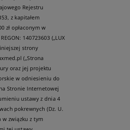
rajowego Rejestru
3, z kapitałem
00 zł opłaconym w
 i REGON: 140723603 („LUX
niejszej strony
xmed.pl („Strona
ury oraz jej projektu
orskie w odniesieniu do
a Stronie Internetowej
umieniu ustawy z dnia 4
rawach pokrewnych (Dz. U.
 a w związku z tym
i tej ustawy.