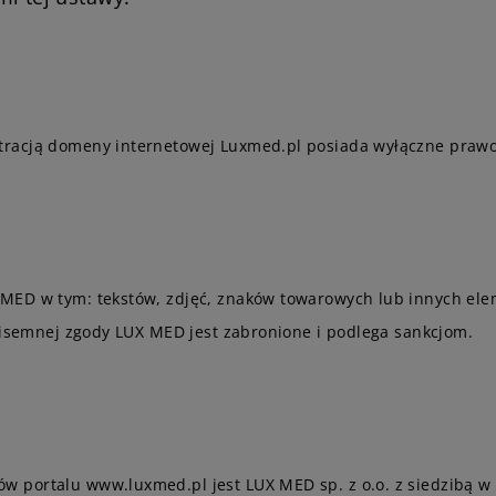
tracją domeny internetowej Luxmed.pl posiada wyłączne prawo
MED w tym: tekstów, zdjęć, znaków towarowych lub innych ele
 pisemnej zgody LUX MED jest zabronione i podlega sankcjom.
 portalu www.luxmed.pl jest LUX MED sp. z o.o. z siedzibą w