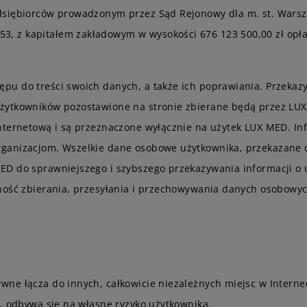
dsiębiorców prowadzonym przez Sąd Rejonowy dla m. st. Warsz
 z kapitałem zakładowym w wysokości 676 123 500,00 zł opłac
pu do treści swoich danych, a także ich poprawiania. Przek
żytkowników pozostawione na stronie zbierane będą przez LU
nternetową i są przeznaczone wyłącznie na użytek LUX MED. Inf
rganizacjom. Wszelkie dane osobowe użytkownika, przekazane
ED do sprawniejszego i szybszego przekazywania informacji o
jność zbierania, przesyłania i przechowywania danych osobowy
ne łącza do innych, całkowicie niezależnych miejsc w Internec
D, odbywa się na własne ryzyko użytkownika.