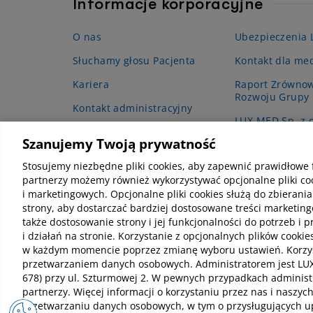
Informacje korporacyjne
O nas
Ubezpieczenia
Słuchamy głosu Pacjenta
Kontakt dla me
Kariera
Raport Zrówno
Rozwoju Grupy
Kontakt administracyjny
LUX MED Sp. z o
Projekt grantow
Szanujemy Twoją prywatność
podstawowej op
(POZ)”
Stosujemy niezbędne pliki cookies, aby zapewnić prawidłowe 
partnerzy możemy również wykorzystywać opcjonalne pliki coo
i marketingowych. Opcjonalne pliki cookies służą do zbierania
strony, aby dostarczać bardziej dostosowane treści marketing
także dostosowanie strony i jej funkcjonalności do potrzeb i 
i działań na stronie. Korzystanie z opcjonalnych plików coo
w każdym momencie poprzez zmianę wyboru ustawień. Korzysta
przetwarzaniem danych osobowych. Administratorem jest LUX 
678) przy ul. Szturmowej 2. W pewnych przypadkach adminis
partnerzy. Więcej informacji o korzystaniu przez nas i naszyc
przetwarzaniu danych osobowych, w tym o przysługujących up