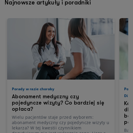
Najnowsze artykuły i poradniki
Porady w razie choroby
Pora
Diag
Abonament medyczny czy
pojedyncze wizyty? Co bardziej się
Kos
opłaca?
dla
bar
Wielu pacjentów staje przed wyborem:
pa
abonament medyczny czy pojedyncze wizyty u
lekarza? W tej kwestii czynnikiem
Bad