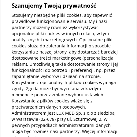
Szanujemy Twoją prywatność
Kup abonamenty online
Stosujemy niezbędne pliki cookies, aby zapewnić
prawidłowe funkcjonowanie serwisu. My i nasi
partnerzy możemy również wykorzystywać
Kup online
opcjonalne pliki cookies w innych celach, w tym
analitycznych i marketingowych. Opcjonalne pliki
cookies służą do zbierania informacji o sposobie
korzystania z naszej strony, aby dostarczać bardziej
Pobierz aplikację mobilną
dostosowane treści marketingowe (personalizacja
reklam). Umożliwiają także dostosowanie strony i jej
funkcjonalności do potrzeb i preferencji, np. przez
zapamiętanie wyborów i działań na stronie.
Korzystanie z opcjonalnych plików cookies wymaga
zgody. Zgoda może być wycofana w każdym
momencie poprzez zmianę wyboru ustawień.
Korzystanie z plików cookies wiąże się z
przetwarzaniem danych osobowych.
Administratorem jest LUX MED Sp. z o.o z siedzibą
w Warszawie (02-678) przy ul. Szturmowej 2. W
pewnych przypadkach administratorami danych
mogą być również nasi partnerzy. Więcej informacji