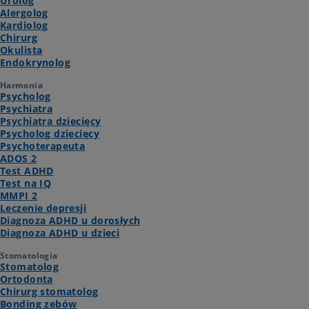
Urolog
Alergolog
Kardiolog
Chirurg
Okulista
Endokrynolog
Harmonia
Psycholog
Psychiatra
Psychiatra dziecięcy
Psycholog dziecięcy
Psychoterapeuta
ADOS 2
Test ADHD
Test na IQ
MMPI 2
Leczenie depresji
Diagnoza ADHD u dorosłych
Diagnoza ADHD u dzieci
Stomatologia
Stomatolog
Ortodonta
Chirurg stomatolog
Bonding zębów