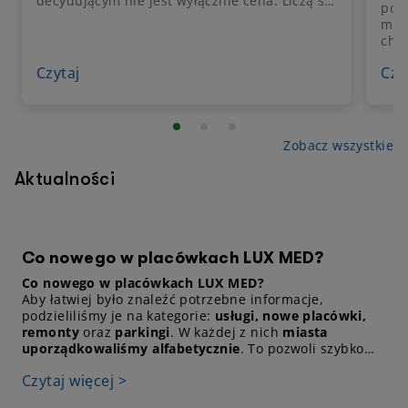
decydującym nie jest wyłącznie cena. Liczą się
pod
także wygoda w umawianiu wizyt, dostęp do
med
szerokiego grona specjalistów i
cho
przewidywalność kosztów. Sprawdź, jakie są
mon
korzyści abonamentu medycznego i czy jego
Czytaj
Czy
prak
wybór rzeczywiście się opłaca.
rzad
wzgl
poj
wyd
Zobacz wszystkie
dia
teg
Aktualności
zak
równ
Co nowego w placówkach LUX MED?
Co nowego w placówkach LUX MED?
Aby łatwiej było znaleźć potrzebne informacje,
podzieliliśmy je na kategorie:
usługi, nowe placówki,
remonty
oraz
parkingi
. W każdej z nich
miasta
uporządkowaliśmy alfabetycznie
. To pozwoli szybko
dotrzeć do
preferowanej placówki.
Czytaj więcej >