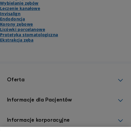
Wybielanie zębów
Leczenie kanałowe
Invisalign
Endodoncja
Korony zębowe
Licówki porcelanowe
Protetyka stomatologiczna
Ekstrakcja zęba
Oferta
Informacje dla Pacjentów
Informacje korporacyjne