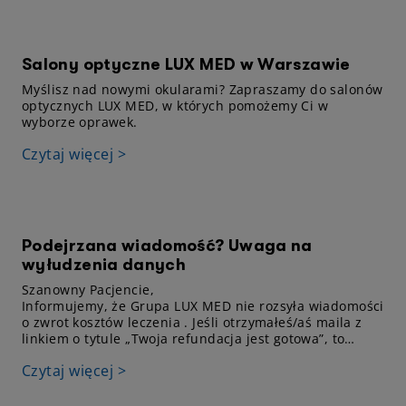
Salony optyczne LUX MED w Warszawie
Myślisz nad nowymi okularami? Zapraszamy do salonów
optycznych LUX MED, w których pomożemy Ci w
wyborze oprawek.
Czytaj więcej >
Podejrzana wiadomość? Uwaga na
wyłudzenia danych
Szanowny Pacjencie,
Informujemy, że Grupa LUX MED nie rozsyła wiadomości
o zwrot kosztów leczenia . Jeśli otrzymałeś/aś maila z
linkiem o tytule „Twoja refundacja jest gotowa”, to
najprawdopodobniej jest to próba wyłudzenia danych.
Czytaj więcej >