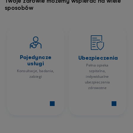
Twoje zdrowie możemy wspierać na wiele
sposobów
Pojedyncze
Ubezpieczenia
usługi
Pełna opieka
Konsultacje, badania,
szpitalna,
zabiegi
indywidualne
ubezpieczenia
zdrowotne