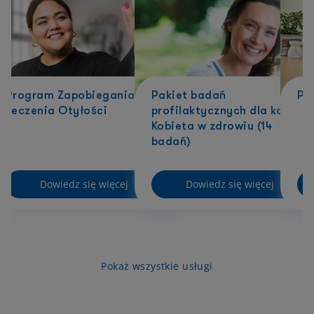
Program Zapobiegania i
Pakiet badań
Ps
Leczenia Otyłości
profilaktycznych dla kobiet
Kobieta w zdrowiu (14
badań)
Dowiedz się więcej
Dowiedz się więcej
Pokaż wszystkie usługi