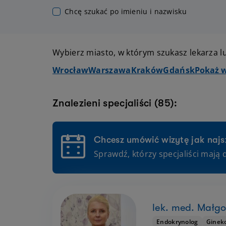
Chcę szukać po imieniu i nazwisku
Wybierz miasto, w którym szukasz lekarza lu
Wrocław
Warszawa
Kraków
Gdańsk
Pokaż w
Znalezieni specjaliści (85):
Chcesz umówić wizytę jak najs
Sprawdź, którzy specjaliści mają 
lek. med. Małgo
Endokrynolog
Gineko