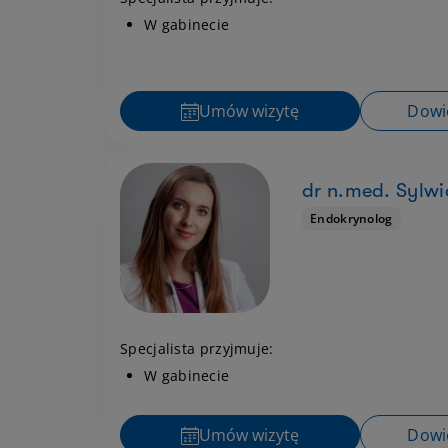
W gabinecie
Umów wizytę
Dowie
dr n.med. Sylwi
Endokrynolog
Specjalista przyjmuje:
W gabinecie
Umów wizytę
Dowie