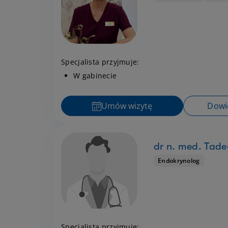
Specjalista przyjmuje:
W gabinecie
Umów wizytę
Dowie
dr n. med. Tade
Endokrynolog
Specjalista przyjmuje: