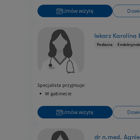
Umów wizytę
Dowie
lekarz Karolina
Pediatra
Endokrynol
Specjalista przyjmuje:
W gabinecie
Umów wizytę
Dowie
dr n.med. Agni