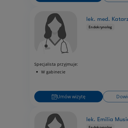
lek. med. Kata
Endokrynolog
Specjalista przyjmuje:
W gabinecie
Umów wizytę
Dowie
lek. Emilia Musi
Endokrynolog