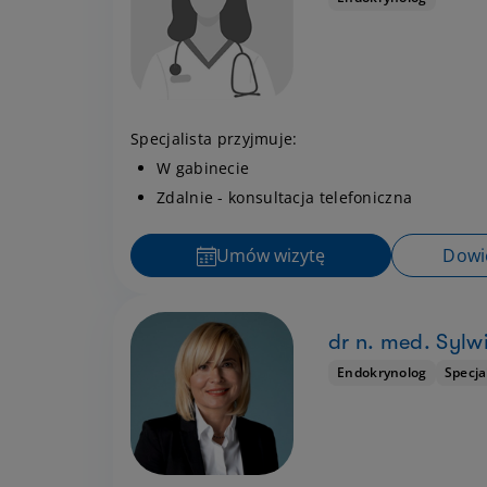
Specjalista przyjmuje:
W gabinecie
Zdalnie - konsultacja telefoniczna
Umów wizytę
Dowie
dr n. med. Sylw
Endokrynolog
Specja