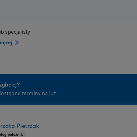
b specjalisty:
ięcej
zybciej?
dostępne terminy na już.
rzata Pietrzak
log położnik