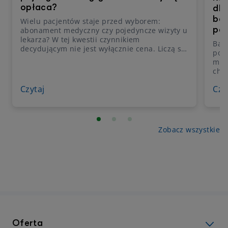
opłaca?
dla
bar
Wielu pacjentów staje przed wyborem:
pa
abonament medyczny czy pojedyncze wizyty u
lekarza? W tej kwestii czynnikiem
Bad
decydującym nie jest wyłącznie cena. Liczą się
pod
także wygoda w umawianiu wizyt, dostęp do
med
szerokiego grona specjalistów i
cho
przewidywalność kosztów. Sprawdź, jakie są
mon
korzyści abonamentu medycznego i czy jego
Czytaj
Czy
prak
wybór rzeczywiście się opłaca.
rzad
wzgl
poj
wyd
Zobacz wszystkie
dia
teg
zak
równ
Oferta