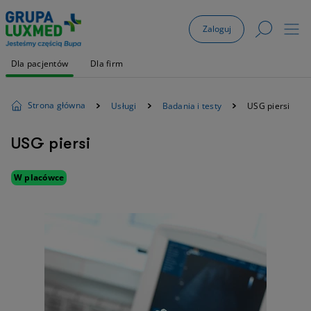
Zaloguj
Dla pacjentów
Dla firm
Strona główna
Usługi
Badania i testy
USG piersi
USG piersi
W placówce