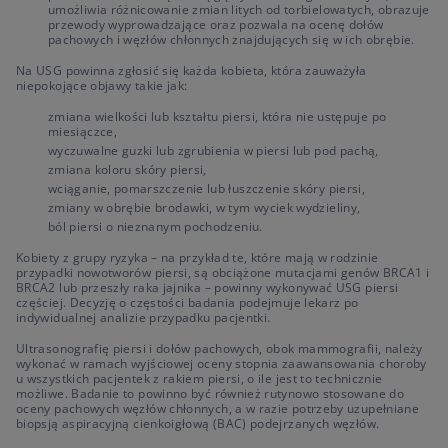
umożliwia różnicowanie zmian litych od torbielowatych, obrazuje
przewody wyprowadzające oraz pozwala na ocenę dołów
pachowych i węzłów chłonnych znajdujących się w ich obrębie.
Na USG powinna zgłosić się każda kobieta, która zauważyła
niepokojące objawy takie jak:
zmiana wielkości lub kształtu piersi, która nie ustępuje po
miesiączce,
wyczuwalne guzki lub zgrubienia w piersi lub pod pachą,
zmiana koloru skóry piersi,
wciąganie, pomarszczenie lub łuszczenie skóry piersi,
zmiany w obrębie brodawki, w tym wyciek wydzieliny,
ból piersi o nieznanym pochodzeniu.
Kobiety z grupy ryzyka – na przykład te, które mają w rodzinie
przypadki nowotworów piersi, są obciążone mutacjami genów BRCA1 i
BRCA2 lub przeszły raka jajnika – powinny wykonywać USG piersi
częściej. Decyzję o częstości badania podejmuje lekarz po
indywidualnej analizie przypadku pacjentki.
Ultrasonografię piersi i dołów pachowych, obok mammografii, należy
wykonać w ramach wyjściowej oceny stopnia zaawansowania choroby
u wszystkich pacjentek z rakiem piersi, o ile jest to technicznie
możliwe. Badanie to powinno być również rutynowo stosowane do
oceny pachowych węzłów chłonnych, a w razie potrzeby uzupełniane
biopsją aspiracyjną cienkoigłową (BAC) podejrzanych węzłów.