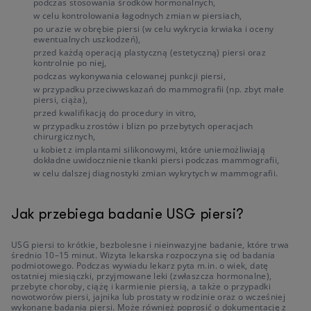
podczas stosowania środków hormonalnych,
w celu kontrolowania łagodnych zmian w piersiach,
po urazie w obrębie piersi (w celu wykrycia krwiaka i oceny
ewentualnych uszkodzeń),
przed każdą operacją plastyczną (estetyczną) piersi oraz
kontrolnie po niej,
podczas wykonywania celowanej punkcji piersi,
w przypadku przeciwwskazań do mammografii (np. zbyt małe
piersi, ciąża),
przed kwalifikacją do procedury in vitro,
w przypadku zrostów i blizn po przebytych operacjach
chirurgicznych,
u kobiet z implantami silikonowymi, które uniemożliwiają
dokładne uwidocznienie tkanki piersi podczas mammografii,
w celu dalszej diagnostyki zmian wykrytych w mammografii.
Jak przebiega badanie USG piersi?
USG piersi to krótkie, bezbolesne i nieinwazyjne badanie, które trwa
średnio 10–15 minut. Wizyta lekarska rozpoczyna się od badania
podmiotowego. Podczas wywiadu lekarz pyta m.in. o wiek, datę
ostatniej miesiączki, przyjmowane leki (zwłaszcza hormonalne),
przebyte choroby, ciążę i karmienie piersią, a także o przypadki
nowotworów piersi, jajnika lub prostaty w rodzinie oraz o wcześniej
wykonane badania piersi. Może również poprosić o dokumentację z