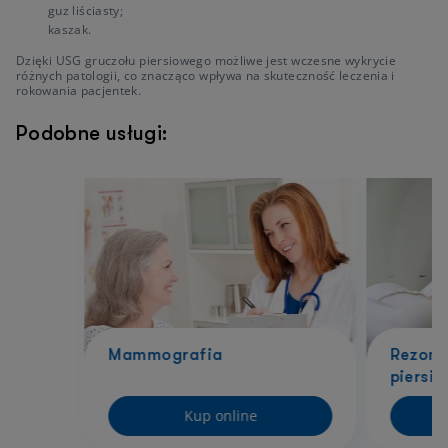
guz liściasty;
kaszak.
Dzięki USG gruczołu piersiowego możliwe jest wczesne wykrycie
różnych patologii, co znacząco wpływa na skuteczność leczenia i
rokowania pacjentek.
Podobne usługi:
Mammografia
Rezona
piersi
Kup online