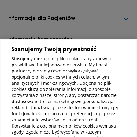
Informacje dla Pacjentów
Informacje korporacyjne
Szanujemy Twoją prywatność
Stosujemy niezbędne pliki cookies, aby zapewnić
Kup abonamenty online
prawidłowe funkcjonowanie serwisu. My i nasi
partnerzy możemy również wykorzystywać
opcjonalne pliki cookies w innych celach, w tym
Kup online
analitycznych i marketingowych. Opcjonalne pliki
cookies służą do zbierania informacji o sposobie
korzystania z naszej strony, aby dostarczać bardziej
dostosowane treści marketingowe (personalizacja
Pobierz aplikację mobilną
reklam). Umożliwiają także dostosowanie strony i jej
funkcjonalności do potrzeb i preferencji, np. przez
zapamiętanie wyborów i działań na stronie.
Korzystanie z opcjonalnych plików cookies wymaga
zgody. Zgoda może być wycofana w każdym