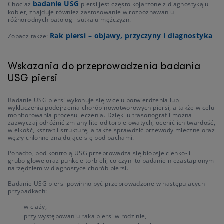
badanie USG
Chociaż
piersi jest często kojarzone z diagnostyką u
kobiet, znajduje również zastosowanie w rozpoznawaniu
różnorodnych patologii sutka u mężczyzn.
Rak piersi – objawy, przyczyny i diagnostyka
Zobacz także:
Wskazania do przeprowadzenia badania
USG piersi
Badanie USG piersi wykonuje się w celu potwierdzenia lub
wykluczenia podejrzenia chorób nowotworowych piersi, a także w celu
monitorowania procesu leczenia. Dzięki ultrasonografii można
zazwyczaj odróżnić zmiany lite od torbielowatych, ocenić ich twardość,
wielkość, kształt i strukturę, a także sprawdzić przewody mleczne oraz
węzły chłonne znajdujące się pod pachami.
Ponadto, pod kontrolą USG przeprowadza się biopsje cienko- i
gruboigłowe oraz punkcje torbieli, co czyni to badanie niezastąpionym
narzędziem w diagnostyce chorób piersi.
Badanie USG piersi powinno być przeprowadzone w następujących
przypadkach:
w ciąży,
przy występowaniu raka piersi w rodzinie,