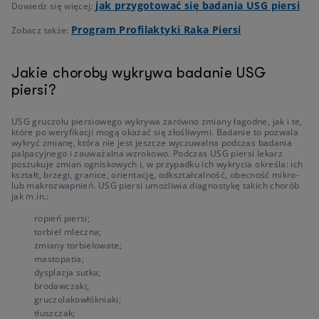
jak przygotować się badania USG piersi
Dowiedz się więcej:
Program Profilaktyki Raka Piersi
Zobacz także:
Jakie choroby wykrywa badanie USG
piersi?
USG gruczołu piersiowego wykrywa zarówno zmiany łagodne, jak i te,
które po weryfikacji mogą okazać się złośliwymi. Badanie to pozwala
wykryć zmianę, która nie jest jeszcze wyczuwalna podczas badania
palpacyjnego i zauważalna wzrokowo. Podczas USG piersi lekarz
poszukuje zmian ogniskowych i, w przypadku ich wykrycia określa: ich
kształt, brzegi, granice, orientację, odkształcalność, obecność mikro-
lub makrozwapnień. USG piersi umożliwia diagnostykę takich chorób
jak m.in.:
ropień piersi;
torbiel mleczna;
zmiany torbielowate;
mastopatia;
dysplazja sutka;
brodawczaki;
gruczolakowłókniaki;
tłuszczak;