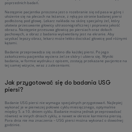
poprzednich badań.
Następnie pacjentka proszona jest o rozebranie się od pasa w górę i
ułożenie się na plecach na leżance, z ręką po stronie badanej piersi
podłożoną pod głowę. Lekarz nakłada na skórę specjalny żel, który
ułatwia przesuwanie głowicy ultrasonograficznej i poprawia jakość
obrazu. Następnie przesuwa głowicą po piersiach oraz dołach
pachowych, a obraz z badania wyświetlany jest na ekranie. Aby
uzyskać lepszy obraz, lekarz może lekko dociskać głowicę pod różnymi
kątami.
Badanie przeprowadza się osobno dla każdej piersi. Po jego
zakończeniu pacjentka wyciera żel ze skóry i ubiera się. Wyniki
badania, w formie wydruku z opisem, zostają przekazane pacjentce na
tej samej wizycie, wraz z zaleceniami.
Jak przygotować się do badania USG
piersi?
Badanie USG piersi nie wymaga specjalnych przygotowań. Najlepiej
wykonać je w pierwszej połowie cyklu miesięcznego, optymalnie
między 5. a 10. dniem cyklu. Badanie można jednak przeprowadzać
również w innych dniach cyklu, a nawet w okresie karmienia piersią.
Pora dnia nie ma znaczenia – USG piersi można wykonać o dowolnej
godzinie.