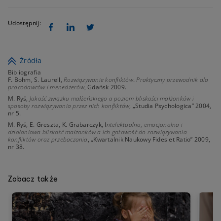
Udostępnij:
Źródła
Bibliografia
F. Bohm, S. Laurell,
Rozwiązywanie konfliktów
.
Praktyczny przewodnik dla
pracodawców i menedżerów
, Gdańsk 2009.
M. Ryś,
Jakość związku małżeńskiego a poziom bliskości małżonków i
sposoby rozwiązywania przez nich konfliktów
, „Studia Psychologica” 2004,
nr 5.
M. Ryś, E. Greszta, K. Grabarczyk, I
ntelektualna, emocjonalna i
działaniowa bliskość małżonków a ich gotowość do rozwiązywania
konfliktów oraz przebaczania
, „Kwartalnik Naukowy Fides et Ratio” 2009,
nr 38.
Zobacz także