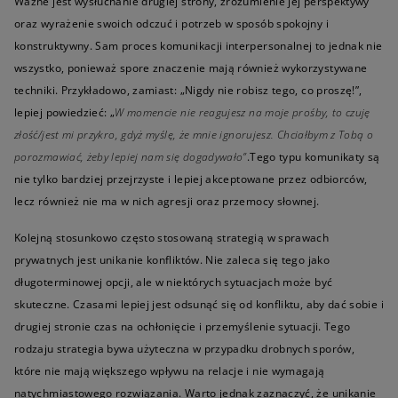
Ważne jest wysłuchanie drugiej strony, zrozumienie jej perspektywy
oraz wyrażenie swoich odczuć i potrzeb w sposób spokojny i
konstruktywny. Sam proces komunikacji interpersonalnej to jednak nie
wszystko, ponieważ spore znaczenie mają również wykorzystywane
techniki. Przykładowo, zamiast: „Nigdy nie robisz tego, co proszę!”,
lepiej powiedzieć: „
W momencie nie reagujesz na moje prośby, to czuję
złość/jest mi przykro, gdyż myślę, że mnie ignorujesz. Chciałbym z Tobą o
porozmawiać, żeby lepiej nam się dogadywało”
.Tego typu komunikaty są
nie tylko bardziej przejrzyste i lepiej akceptowane przez odbiorców,
lecz również nie ma w nich agresji oraz przemocy słownej.
Kolejną stosunkowo często stosowaną strategią w sprawach
prywatnych jest unikanie konfliktów. Nie zaleca się tego jako
długoterminowej opcji, ale w niektórych sytuacjach może być
skuteczne. Czasami lepiej jest odsunąć się od konfliktu, aby dać sobie i
drugiej stronie czas na ochłonięcie i przemyślenie sytuacji. Tego
rodzaju strategia bywa użyteczna w przypadku drobnych sporów,
które nie mają większego wpływu na relacje i nie wymagają
natychmiastowego rozwiązania. Warto jednak zaznaczyć, że unikanie