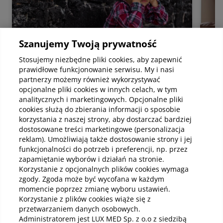
Szanujemy Twoją prywatność
Stosujemy niezbędne pliki cookies, aby zapewnić
prawidłowe funkcjonowanie serwisu. My i nasi
partnerzy możemy również wykorzystywać
opcjonalne pliki cookies w innych celach, w tym
Psychologia
Psyc
analitycznych i marketingowych. Opcjonalne pliki
Rodzaje masturbacji dziecięcej – co
Poc
cookies służą do zbierania informacji o sposobie
mieści się w normie rozwojowej
na 
korzystania z naszej strony, aby dostarczać bardziej
Masturbacja dziecięca to zachowania
Lęk
dostosowane treści marketingowe (personalizacja
polegające na stymulowaniu przez dziecko
mięś
reklam). Umożliwiają także dostosowanie strony i jej
własnego ciała, w tym okolic intymnych, w
nar
funkcjonalności do potrzeb i preferencji, np. przez
celu uzyskania przyjemnych doznań. Temat
gine
zapamiętanie wyborów i działań na stronie.
ten często budzi niepokój i wiele pytań u
mier
Korzystanie z opcjonalnych plików cookies wymaga
Czytaj
Czy
rodziców oraz opiekunów, głównie dlatego, że
wiel
zgody. Zgoda może być wycofana w każdym
kojarzy się z seksualnością osób dorosłych.
pop
momencie poprzez zmianę wyboru ustawień.
Warto jednak podkreślić, że w przypadku
stro
dzieci zachowania te nie mają charakteru
włas
Korzystanie z plików cookies wiąże się z
erotycznego, a większość z nich mieści się w
wsp
przetwarzaniem danych osobowych.
normie rozwojowej i ma charakter
odzy
Administratorem jest LUX MED Sp. z o.o z siedzibą