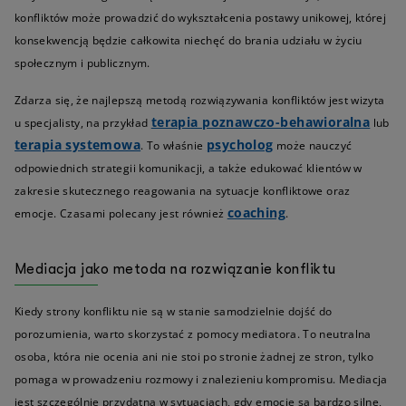
konfliktów może prowadzić do wykształcenia postawy unikowej, której
konsekwencją będzie całkowita niechęć do brania udziału w życiu
społecznym i publicznym.
Zdarza się, że najlepszą metodą rozwiązywania konfliktów jest wizyta
terapia poznawczo-behawioralna
u specjalisty, na przykład
lub
terapia systemowa
psycholog
. To właśnie
może nauczyć
odpowiednich strategii komunikacji, a także edukować klientów w
zakresie skutecznego reagowania na sytuacje konfliktowe oraz
coaching
emocje. Czasami polecany jest również
.
Mediacja jako metoda na rozwiązanie konfliktu
Kiedy strony konfliktu nie są w stanie samodzielnie dojść do
porozumienia, warto skorzystać z pomocy mediatora. To neutralna
osoba, która nie ocenia ani nie stoi po stronie żadnej ze stron, tylko
pomaga w prowadzeniu rozmowy i znalezieniu kompromisu. Mediacja
jest szczególnie przydatna w sytuacjach, gdy emocje są bardzo silne,