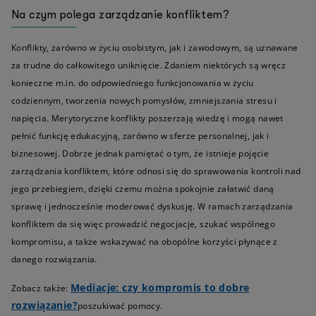
Na czym polega zarządzanie konfliktem?
Konflikty, zarówno w życiu osobistym, jak i zawodowym, są uznawane
za trudne do całkowitego uniknięcie. Zdaniem niektórych są wręcz
konieczne m.in. do odpowiedniego funkcjonowania w życiu
codziennym, tworzenia nowych pomysłów, zmniejszania stresu i
napięcia. Merytoryczne konflikty poszerzają wiedzę i mogą nawet
pełnić funkcję edukacyjną, zarówno w sferze personalnej, jak i
biznesowej. Dobrze jednak pamiętać o tym, że istnieje pojęcie
zarządzania konfliktem, które odnosi się do sprawowania kontroli nad
jego przebiegiem, dzięki czemu można spokojnie załatwić daną
sprawę i jednocześnie moderować dyskusję. W ramach zarządzania
konfliktem da się więc prowadzić negocjacje, szukać wspólnego
kompromisu, a także wskazywać na obopólne korzyści płynące z
danego rozwiązania.
Mediacje: czy kompromis to dobre
Zobacz także:
rozwiązanie?
poszukiwać pomocy.