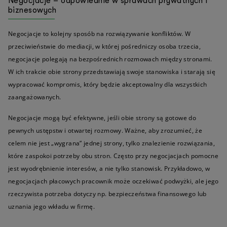
Negocjacje – odpowiednie w sprawach prywatnych i
biznesowych
Negocjacje to kolejny sposób na rozwiązywanie konfliktów. W
przeciwieństwie do mediacji, w której pośredniczy osoba trzecia,
negocjacje polegają na bezpośrednich rozmowach między stronami.
W ich trakcie obie strony przedstawiają swoje stanowiska i starają się
wypracować kompromis, który będzie akceptowalny dla wszystkich
zaangażowanych.
Negocjacje mogą być efektywne, jeśli obie strony są gotowe do
pewnych ustępstw i otwartej rozmowy. Ważne, aby zrozumieć, że
celem nie jest „wygrana” jednej strony, tylko znalezienie rozwiązania,
które zaspokoi potrzeby obu stron. Często przy negocjacjach pomocne
jest wyodrębnienie interesów, a nie tylko stanowisk. Przykładowo, w
negocjacjach płacowych pracownik może oczekiwać podwyżki, ale jego
rzeczywista potrzeba dotyczy np. bezpieczeństwa finansowego lub
uznania jego wkładu w firmę.