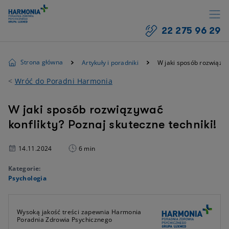
22 275 96 29
Strona główna
Artykuły i poradniki
W jaki sposób rozwiązywa
<
Wróć do Poradni Harmonia
W jaki sposób rozwiązywać
konflikty? Poznaj skuteczne techniki!
14.11.2024
6 min
Kategorie:
Psychologia
Wysoką jakość treści zapewnia Harmonia
Poradnia Zdrowia Psychicznego