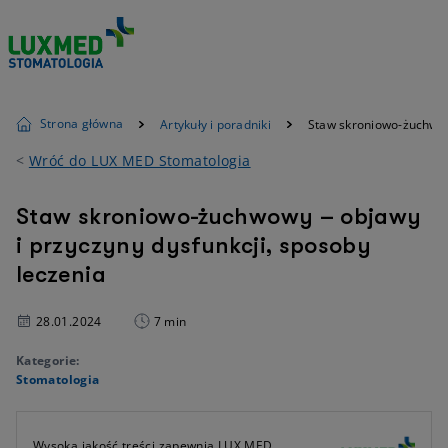
Strona główna
Artykuły i poradniki
Staw skroniowo-żuchwowy
<
Wróć do LUX MED Stomatologia
Staw skroniowo-żuchwowy – objawy
i przyczyny dysfunkcji, sposoby
leczenia
28.01.2024
7 min
Kategorie:
Stomatologia
Wysoką jakość treści zapewnia LUX MED