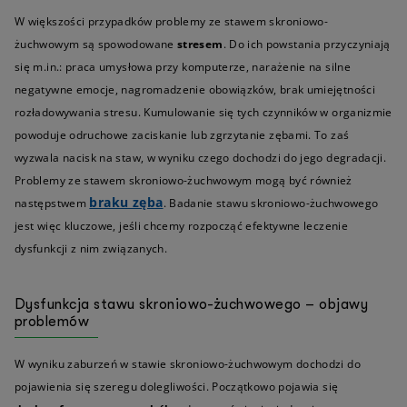
W większości przypadków problemy ze stawem skroniowo-
żuchwowym są spowodowane
stresem
. Do ich powstania przyczyniają
się m.in.: praca umysłowa przy komputerze, narażenie na silne
negatywne emocje, nagromadzenie obowiązków, brak umiejętności
rozładowywania stresu. Kumulowanie się tych czynników w organizmie
powoduje odruchowe zaciskanie lub zgrzytanie zębami. To zaś
wyzwala nacisk na staw, w wyniku czego dochodzi do jego degradacji.
Problemy ze stawem skroniowo-żuchwowym mogą być również
braku zęba
następstwem
. Badanie stawu skroniowo-żuchwowego
jest więc kluczowe, jeśli chcemy rozpocząć efektywne leczenie
dysfunkcji z nim związanych.
Dysfunkcja stawu skroniowo-żuchwowego – objawy
problemów
W wyniku zaburzeń w stawie skroniowo-żuchwowym dochodzi do
pojawienia się szeregu dolegliwości. Początkowo pojawia się