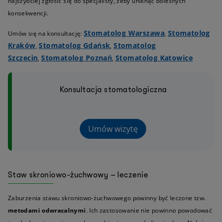
najszybciej zgłosić się do specjalisty, żeby uniknąć bolesnych
konsekwencji.
Stomatolog Warszawa
Stomatolog
Umów się na konsultację:
,
Kraków
Stomatolog Gdańsk
Stomatolog
,
,
Szczecin
Stomatolog Poznań
Stomatolog Katowice
,
,
Konsultacja stomatologiczna
Umów wizytę
Staw skroniowo-żuchwowy – leczenie
Zaburzenia stawu skroniowo-żuchwowego powinny być leczone tzw.
metodami odwracalnymi
. Ich zastosowanie nie powinno powodować