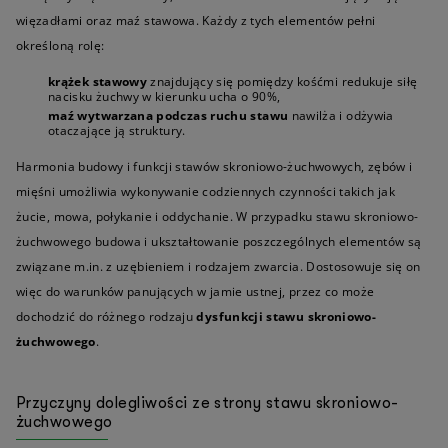
więzadłami oraz maź stawowa. Każdy z tych elementów pełni
określoną rolę:
krążek stawowy
znajdujący się pomiędzy kośćmi redukuje siłę
nacisku żuchwy w kierunku ucha o 90%,
maź wytwarzana podczas ruchu stawu
nawilża i odżywia
otaczające ją struktury.
Harmonia budowy i funkcji stawów skroniowo-żuchwowych, zębów i
mięśni umożliwia wykonywanie codziennych czynności takich jak
żucie, mowa, połykanie i oddychanie. W przypadku stawu skroniowo-
żuchwowego budowa i ukształtowanie poszczególnych elementów są
związane m.in. z uzębieniem i rodzajem zwarcia. Dostosowuje się on
więc do warunków panujących w jamie ustnej, przez co może
dochodzić do różnego rodzaju
dysfunkcji stawu skroniowo-
żuchwowego
.
Przyczyny dolegliwości ze strony stawu skroniowo-
żuchwowego