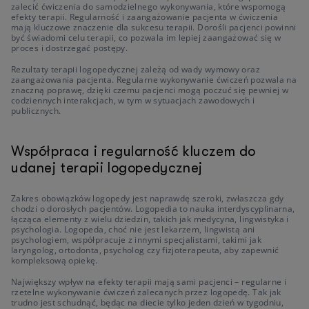
zalecić ćwiczenia do samodzielnego wykonywania, które wspomogą
efekty terapii. Regularność i zaangażowanie pacjenta w ćwiczenia
mają kluczowe znaczenie dla sukcesu terapii. Dorośli pacjenci powinni
być świadomi celu terapii, co pozwala im lepiej zaangażować się w
proces i dostrzegać postępy.
Rezultaty terapii logopedycznej zależą od wady wymowy oraz
zaangażowania pacjenta. Regularne wykonywanie ćwiczeń pozwala na
znaczną poprawę, dzięki czemu pacjenci mogą poczuć się pewniej w
codziennych interakcjach, w tym w sytuacjach zawodowych i
publicznych.
Współpraca i regularność kluczem do
udanej terapii logopedycznej
Zakres obowiązków logopedy jest naprawdę szeroki, zwłaszcza gdy
chodzi o dorosłych pacjentów. Logopedia to nauka interdyscyplinarna,
łącząca elementy z wielu dziedzin, takich jak medycyna, lingwistyka i
psychologia. Logopeda, choć nie jest lekarzem, lingwistą ani
psychologiem, współpracuje z innymi specjalistami, takimi jak
laryngolog, ortodonta, psycholog czy fizjoterapeuta, aby zapewnić
kompleksową opiekę.
Największy wpływ na efekty terapii mają sami pacjenci – regularne i
rzetelne wykonywanie ćwiczeń zalecanych przez logopedę. Tak jak
trudno jest schudnąć, będąc na diecie tylko jeden dzień w tygodniu,