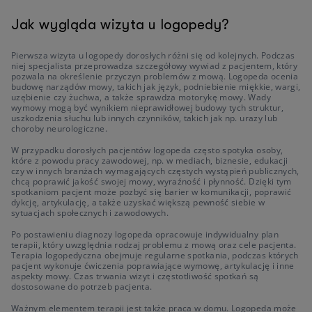
Jak wygląda wizyta u logopedy?
Pierwsza wizyta u logopedy dorosłych różni się od kolejnych. Podczas
niej specjalista przeprowadza szczegółowy wywiad z pacjentem, który
pozwala na określenie przyczyn problemów z mową. Logopeda ocenia
budowę narządów mowy, takich jak język, podniebienie miękkie, wargi,
uzębienie czy żuchwa, a także sprawdza motorykę mowy. Wady
wymowy mogą być wynikiem nieprawidłowej budowy tych struktur,
uszkodzenia słuchu lub innych czynników, takich jak np. urazy lub
choroby neurologiczne.
W przypadku dorosłych pacjentów logopeda często spotyka osoby,
które z powodu pracy zawodowej, np. w mediach, biznesie, edukacji
czy w innych branżach wymagających częstych wystąpień publicznych,
chcą poprawić jakość swojej mowy, wyraźność i płynność. Dzięki tym
spotkaniom pacjent może pozbyć się barier w komunikacji, poprawić
dykcję, artykulację, a także uzyskać większą pewność siebie w
sytuacjach społecznych i zawodowych.
Po postawieniu diagnozy logopeda opracowuje indywidualny plan
terapii, który uwzględnia rodzaj problemu z mową oraz cele pacjenta.
Terapia logopedyczna obejmuje regularne spotkania, podczas których
pacjent wykonuje ćwiczenia poprawiające wymowę, artykulację i inne
aspekty mowy. Czas trwania wizyt i częstotliwość spotkań są
dostosowane do potrzeb pacjenta.
Ważnym elementem terapii jest także praca w domu. Logopeda może