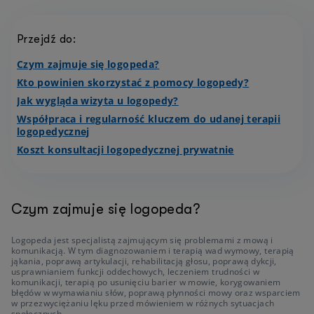
Przejdź do:
Czym zajmuje się logopeda?
Kto powinien skorzystać z pomocy logopedy?
Jak wygląda wizyta u logopedy?
Współpraca i regularność kluczem do udanej terapii
logopedycznej
Koszt konsultacji logopedycznej prywatnie
Czym zajmuje się logopeda?
Logopeda jest specjalistą zajmującym się problemami z mową i
komunikacją. W tym diagnozowaniem i terapią wad wymowy, terapią
jąkania, poprawą artykulacji, rehabilitacją głosu, poprawą dykcji,
usprawnianiem funkcji oddechowych, leczeniem trudności w
komunikacji, terapią po usunięciu barier w mowie, korygowaniem
błędów w wymawianiu słów, poprawą płynności mowy oraz wsparciem
w przezwyciężaniu lęku przed mówieniem w różnych sytuacjach
społecznych.