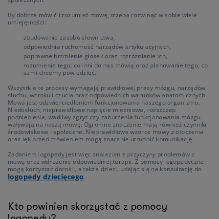
By dobrze mówić i rozumieć mowę, trzeba rozwinąć w sobie wiele
umiejętności:
zbudowanie zasobu słownictwa,
odpowiednia ruchomość narządów artykulacyjnych,
poprawne brzmienie głosek oraz rozróżnianie ich,
rozumienie tego, co inni do nas mówią oraz planowanie tego, co
sami chcemy powiedzieć.
Wszystkie te procesy wymagają prawidłowej pracy mózgu, narządów
słuchu, wzroku i czucia oraz odpowiednich warunków anatomicznych.
Mowa jest odzwierciedleniem funkcjonowania naszego organizmu.
Niedosłuch, nieprawidłowe napięcie mięśniowe, rozszczep
podniebienia, wadliwy zgryz czy zaburzenia funkcjonowania mózgu
wpływają na naszą mowę. Ogromne znaczenie mają również czynniki
środowiskowe i społeczne. Nieprawidłowe wzorce mowy z otoczenia
oraz lęk przed mówieniem mogą znacznie utrudnić komunikację.
Zadaniem logopedy jest więc znalezienie przyczyny problemów z
mową oraz wdrożenie odpowiedniej terapii. Z pomocy logopedycznej
mogą korzystać dorośli, a także dzieci, udając się na konsultację do
logopedy dziecięcego
.
Kto powinien skorzystać z pomocy
logopedy?