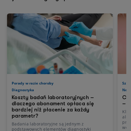
Porady w razie choroby
Szcz
Diagnostyka
Neur
Koszty badań laboratoryjnych –
Cho
dlaczego abonament opłaca się
– o
bardziej niż płacenie za każdy
Kles
parametr?
ale 
prze
Badania laboratoryjne są jednym z
wekt
podstawowych elementów diagnostyki