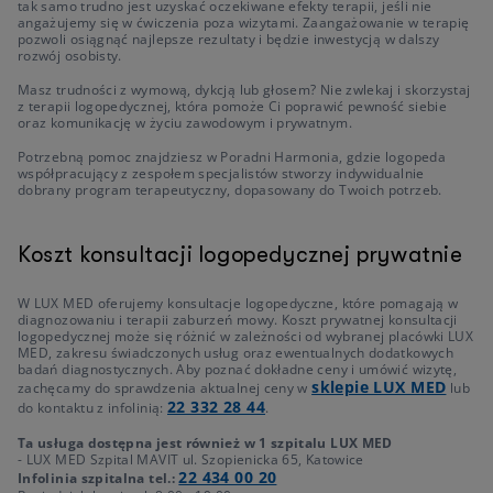
tak samo trudno jest uzyskać oczekiwane efekty terapii, jeśli nie
angażujemy się w ćwiczenia poza wizytami. Zaangażowanie w terapię
pozwoli osiągnąć najlepsze rezultaty i będzie inwestycją w dalszy
rozwój osobisty.
Masz trudności z wymową, dykcją lub głosem? Nie zwlekaj i skorzystaj
z terapii logopedycznej, która pomoże Ci poprawić pewność siebie
oraz komunikację w życiu zawodowym i prywatnym.
Potrzebną pomoc znajdziesz w Poradni Harmonia, gdzie logopeda
współpracujący z zespołem specjalistów stworzy indywidualnie
dobrany program terapeutyczny, dopasowany do Twoich potrzeb.
Koszt konsultacji logopedycznej prywatnie
W LUX MED oferujemy konsultacje logopedyczne, które pomagają w
diagnozowaniu i terapii zaburzeń mowy. Koszt prywatnej konsultacji
logopedycznej może się różnić w zależności od wybranej placówki LUX
MED, zakresu świadczonych usług oraz ewentualnych dodatkowych
badań diagnostycznych. Aby poznać dokładne ceny i umówić wizytę,
sklepie LUX MED
zachęcamy do sprawdzenia aktualnej ceny w
lub
22 332 28 44
do kontaktu z infolinią:
.
Ta usługa dostępna jest również w 1 szpitalu LUX MED
- LUX MED Szpital MAVIT ul. Szopienicka 65, Katowice
22 434 00 20
Infolinia szpitalna tel.: