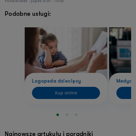
Poniedziałek - piątek 8:00 - 19:00
Podobne usługi:
Logopeda dziecięcy
Medycy
Kup online
Najnowsze artykuły i poradniki