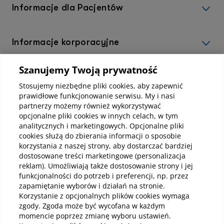
Informacje dla Pacjentów
Informacje korporacyjne
Szanujemy Twoją prywatność
Kup abonamenty online
Stosujemy niezbędne pliki cookies, aby zapewnić
prawidłowe funkcjonowanie serwisu. My i nasi
partnerzy możemy również wykorzystywać
Kup online
opcjonalne pliki cookies w innych celach, w tym
analitycznych i marketingowych. Opcjonalne pliki
cookies służą do zbierania informacji o sposobie
korzystania z naszej strony, aby dostarczać bardziej
Pobierz aplikację mobilną
dostosowane treści marketingowe (personalizacja
reklam). Umożliwiają także dostosowanie strony i jej
funkcjonalności do potrzeb i preferencji, np. przez
zapamiętanie wyborów i działań na stronie.
Korzystanie z opcjonalnych plików cookies wymaga
zgody. Zgoda może być wycofana w każdym
momencie poprzez zmianę wyboru ustawień.