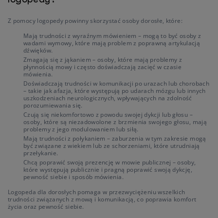
Z pomocy logopedy powinny skorzystać osoby dorosłe, które:
Mają trudności z wyraźnym mówieniem – mogą to być osoby z
wadami wymowy, które mają problem z poprawną artykulacją
dźwięków.
Zmagają się z jąkaniem – osoby, które mają problemy z
płynnością mowy i często doświadczają zacięć w czasie
mówienia.
Doświadczają trudności w komunikacji po urazach lub chorobach
– takie jak afazja, które występują po udarach mózgu lub innych
uszkodzeniach neurologicznych, wpływających na zdolność
porozumiewania się.
Czują się niekomfortowo z powodu swojej dykcji lub głosu –
osoby, które są niezadowolone z brzmienia swojego głosu, mają
problemy z jego modulowaniem lub siłą.
Mają trudności z połykaniem – zaburzenia w tym zakresie mogą
być związane z wiekiem lub ze schorzeniami, które utrudniają
przełykanie.
Chcą poprawić swoją prezencję w mowie publicznej – osoby,
które występują publicznie i pragną poprawić swoją dykcję,
pewność siebie i sposób mówienia.
Logopeda dla dorosłych pomaga w przezwyciężeniu wszelkich
trudności związanych z mową i komunikacją, co poprawia komfort
życia oraz pewność siebie.