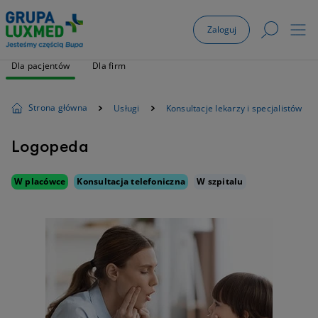
Zaloguj
Dla pacjentów
Dla firm
Strona główna
Usługi
Konsultacje lekarzy i specjalistów
Logopeda
W placówce
Konsultacja telefoniczna
W szpitalu