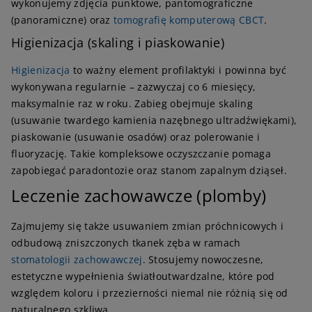
wykonujemy zdjęcia punktowe, pantomograficzne
(panoramiczne) oraz
tomografię komputerową CBCT
.
Higienizacja (skaling i piaskowanie)
Higienizacja
to ważny element profilaktyki i powinna być
wykonywana regularnie – zazwyczaj co 6 miesięcy,
maksymalnie raz w roku. Zabieg obejmuje skaling
(usuwanie twardego kamienia nazębnego ultradźwiękami),
piaskowanie (usuwanie osadów) oraz polerowanie i
fluoryzację. Takie kompleksowe oczyszczanie pomaga
zapobiegać paradontozie oraz stanom zapalnym dziąseł.
Leczenie zachowawcze (plomby)
Zajmujemy się także usuwaniem zmian próchnicowych i
odbudową zniszczonych tkanek zęba w ramach
stomatologii zachowawczej
. Stosujemy nowoczesne,
estetyczne wypełnienia światłoutwardzalne, które pod
względem koloru i przezierności niemal nie różnią się od
naturalnego szkliwa.