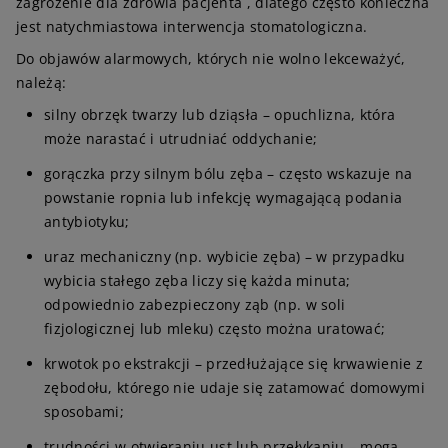
zagrożenie dla zdrowia pacjenta , dlatego często konieczna
jest natychmiastowa interwencja stomatologiczna.
Do objawów alarmowych, których nie wolno lekceważyć,
należą:
silny obrzęk twarzy lub dziąsła – opuchlizna, która
może narastać i utrudniać oddychanie;
gorączka przy silnym bólu zęba – często wskazuje na
powstanie ropnia lub infekcję wymagającą podania
antybiotyku;
uraz mechaniczny (np. wybicie zęba) – w przypadku
wybicia stałego zęba liczy się każda minuta;
odpowiednio zabezpieczony ząb (np. w soli
fizjologicznej lub mleku) często można uratować;
krwotok po ekstrakcji – przedłużające się krwawienie z
zębodołu, którego nie udaje się zatamować domowymi
sposobami;
trudności w otwieraniu ust lub przełykaniu – mogą