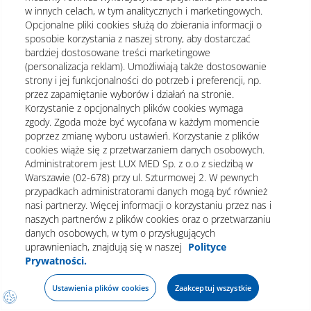
w innych celach, w tym analitycznych i marketingowych.
stomatologa w Gdańsku
Opcjonalne pliki cookies służą do zbierania informacji o
sposobie korzystania z naszej strony, aby dostarczać
Ile kosztuje wizyta u stomatologa w
bardziej dostosowane treści marketingowe
(personalizacja reklam). Umożliwiają także dostosowanie
Gdańsku?
strony i jej funkcjonalności do potrzeb i preferencji, np.
przez zapamiętanie wyborów i działań na stronie.
Korzystanie z opcjonalnych plików cookies wymaga
Ostateczna cena zależy od zakresu wykonanej diagnostyki
zgody. Zgoda może być wycofana w każdym momencie
oraz konieczności wdrożenia leczenia. Pacjenci posiadający
poprzez zmianę wyboru ustawień. Korzystanie z plików
pakiety medyczne LUX MED mogą korzystać ze zniżek w
cookies wiąże się z przetwarzaniem danych osobowych.
zależności od rodzaju posiadanego abonamentu.
Administratorem jest LUX MED Sp. z o.o z siedzibą w
Warszawie (02-678) przy ul. Szturmowej 2. W pewnych
Czy do stomatologa potrzebuję
przypadkach administratorami danych mogą być również
skierowania?
nasi partnerzy. Więcej informacji o korzystaniu przez nas i
naszych partnerów z plików cookies oraz o przetwarzaniu
danych osobowych, w tym o przysługujących
Nie, skierowanie nie jest wymagane. Dotyczy to zarówno
uprawnieniach, znajdują się w naszej
Polityce
wizyt prywatnych, jak i tych realizowanych w ramach
Prywatności.
Narodowego Funduszu Zdrowia.
Ustawienia plików cookies
Zaakceptuj wszystkie
Jak przygotować się do wizyty u