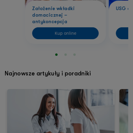
Założenie wkładki
USG ci
domacicznej –
antykoncepcja
Kup online
Najnowsze artykuły i poradniki