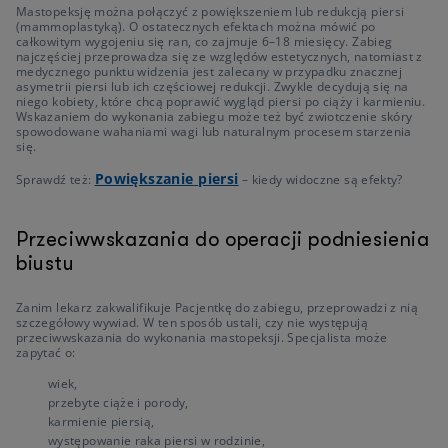
Mastopeksję można połączyć z powiększeniem lub redukcją piersi
(mammoplastyką). O ostatecznych efektach można mówić po
całkowitym wygojeniu się ran, co zajmuje 6–18 miesięcy. Zabieg
najczęściej przeprowadza się ze względów estetycznych, natomiast z
medycznego punktu widzenia jest zalecany w przypadku znacznej
asymetrii piersi lub ich częściowej redukcji. Zwykle decydują się na
niego kobiety, które chcą poprawić wygląd piersi po ciąży i karmieniu.
Wskazaniem do wykonania zabiegu może też być zwiotczenie skóry
spowodowane wahaniami wagi lub naturalnym procesem starzenia
się.
Powiększanie piersi
Sprawdź też:
– kiedy widoczne są efekty?
Przeciwwskazania do operacji podniesienia
biustu
Zanim lekarz zakwalifikuje Pacjentkę do zabiegu, przeprowadzi z nią
szczegółowy wywiad. W ten sposób ustali, czy nie występują
przeciwwskazania do wykonania mastopeksji. Specjalista może
zapytać o:
wiek,
przebyte ciąże i porody,
karmienie piersią,
występowanie raka piersi w rodzinie,