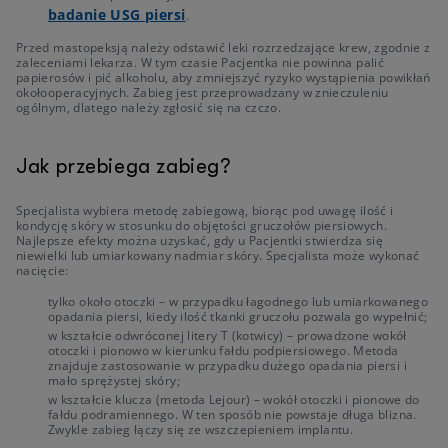
badanie USG piersi
.
Przed mastopeksją należy odstawić leki rozrzedzające krew, zgodnie z
zaleceniami lekarza. W tym czasie Pacjentka nie powinna palić
papierosów i pić alkoholu, aby zmniejszyć ryzyko wystąpienia powikłań
okołooperacyjnych. Zabieg jest przeprowadzany w znieczuleniu
ogólnym, dlatego należy zgłosić się na czczo.
Jak przebiega zabieg?
Specjalista wybiera metodę zabiegową, biorąc pod uwagę ilość i
kondycję skóry w stosunku do objętości gruczołów piersiowych.
Najlepsze efekty można uzyskać, gdy u Pacjentki stwierdza się
niewielki lub umiarkowany nadmiar skóry. Specjalista może wykonać
nacięcie:
tylko około otoczki – w przypadku łagodnego lub umiarkowanego
opadania piersi, kiedy ilość tkanki gruczołu pozwala go wypełnić;
w kształcie odwróconej litery T (kotwicy) – prowadzone wokół
otoczki i pionowo w kierunku fałdu podpiersiowego. Metoda
znajduje zastosowanie w przypadku dużego opadania piersi i
mało sprężystej skóry;
w kształcie klucza (metoda Lejour) – wokół otoczki i pionowe do
fałdu podramiennego. W ten sposób nie powstaje długa blizna.
Zwykle zabieg łączy się ze wszczepieniem implantu.