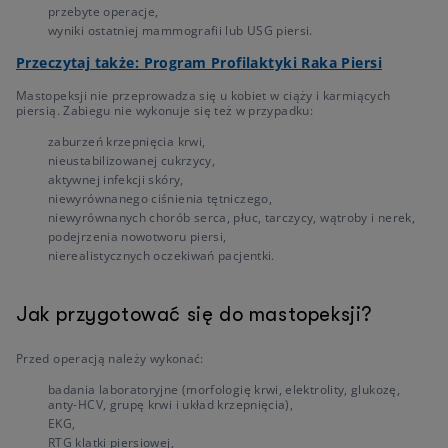
przebyte operacje,
wyniki ostatniej mammografii lub USG piersi.
Przeczytaj także: Program Profilaktyki Raka Piersi
Mastopeksji nie przeprowadza się u kobiet w ciąży i karmiących
piersią. Zabiegu nie wykonuje się też w przypadku:
zaburzeń krzepnięcia krwi,
nieustabilizowanej cukrzycy,
aktywnej infekcji skóry,
niewyrównanego ciśnienia tętniczego,
niewyrównanych chorób serca, płuc, tarczycy, wątroby i nerek,
podejrzenia nowotworu piersi,
nierealistycznych oczekiwań pacjentki.
Jak przygotować się do mastopeksji?
Przed operacją należy wykonać:
badania laboratoryjne (morfologię krwi, elektrolity, glukozę,
anty-HCV, grupę krwi i układ krzepnięcia),
EKG,
RTG klatki piersiowej,