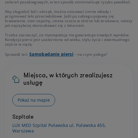
zaleceń pozabiegowych, w ten sposób zminimalizuje ryzyko powikłań.
Aby złagodzić ból i obrzęk, można stosować zimne okłady i
przyjmować leki przeciwbólowe. Jeśli po zabiegu pojawią się
krwawienie, stan zapalny, utrata czucia w skórze lub brodawce, należy
jak najszybciej skonsultować się z lekarzem.
Trzeba zaznaczyć, że mastopeksja nie gwarantuje trwałych wyników.
Kondycja piersi jest uzależniona od wieku, stylu życia i ewentualnego
zajścia w ciążę.
Samobadanie piersi
Sprawdź też:
– na czym polega?
Miejsca, w których zrealizujesz
usługę
Pokaż na mapie
Szpitale
LUX MED Szpital Puławska ul. Puławska 455,
Warszawa