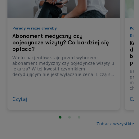
Porady w razie choroby
Pora
Diag
Abonament medyczny czy
pojedyncze wizyty? Co bardziej się
Kos
opłaca?
dla
bar
Wielu pacjentów staje przed wyborem:
pa
abonament medyczny czy pojedyncze wizyty u
lekarza? W tej kwestii czynnikiem
Bad
decydującym nie jest wyłącznie cena. Liczą się
pod
także wygoda w umawianiu wizyt, dostęp do
med
szerokiego grona specjalistów i
cho
przewidywalność kosztów. Sprawdź, jakie są
mon
korzyści abonamentu medycznego i czy jego
Czytaj
Czy
prak
wybór rzeczywiście się opłaca.
rzad
wzgl
poj
wyd
Zobacz wszystkie
dia
teg
zak