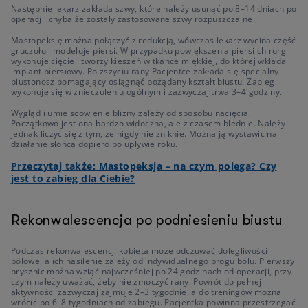
Następnie lekarz zakłada szwy, które należy usunąć po 8–14 dniach po
operacji, chyba że zostały zastosowane szwy rozpuszczalne.
Mastopeksję można połączyć z redukcją, wówczas lekarz wycina część
gruczołu i modeluje piersi. W przypadku powiększenia piersi chirurg
wykonuje cięcie i tworzy kieszeń w tkance miękkiej, do której wkłada
implant piersiowy. Po zszyciu rany Pacjentce zakłada się specjalny
biustonosz pomagający osiągnąć pożądany kształt biustu. Zabieg
wykonuje się w znieczuleniu ogólnym i zazwyczaj trwa 3–4 godziny.
Wygląd i umiejscowienie blizny zależy od sposobu nacięcia.
Początkowo jest ona bardzo widoczna, ale z czasem blednie. Należy
jednak liczyć się z tym, że nigdy nie zniknie. Można ją wystawić na
działanie słońca dopiero po upływie roku.
Przeczytaj także: Mastopeksja – na czym polega? Czy
jest to zabieg dla Ciebie?
Rekonwalescencja po podniesieniu biustu
Podczas rekonwalescencji kobieta może odczuwać dolegliwości
bólowe, a ich nasilenie zależy od indywidualnego progu bólu. Pierwszy
prysznic można wziąć najwcześniej po 24 godzinach od operacji, przy
czym należy uważać, żeby nie zmoczyć rany. Powrót do pełnej
aktywności zazwyczaj zajmuje 2–3 tygodnie, a do treningów można
wrócić po 6–8 tygodniach od zabiegu. Pacjentka powinna przestrzegać