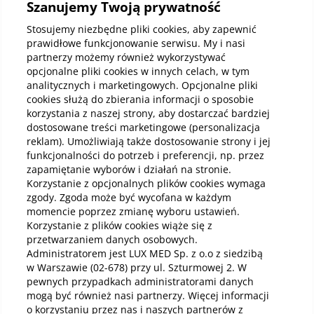
Szanujemy Twoją prywatność
Kup abonamenty online
Stosujemy niezbędne pliki cookies, aby zapewnić
prawidłowe funkcjonowanie serwisu. My i nasi
partnerzy możemy również wykorzystywać
Kup online
opcjonalne pliki cookies w innych celach, w tym
analitycznych i marketingowych. Opcjonalne pliki
cookies służą do zbierania informacji o sposobie
korzystania z naszej strony, aby dostarczać bardziej
Pobierz aplikację mobilną
dostosowane treści marketingowe (personalizacja
reklam). Umożliwiają także dostosowanie strony i jej
funkcjonalności do potrzeb i preferencji, np. przez
zapamiętanie wyborów i działań na stronie.
Korzystanie z opcjonalnych plików cookies wymaga
zgody. Zgoda może być wycofana w każdym
momencie poprzez zmianę wyboru ustawień.
Korzystanie z plików cookies wiąże się z
przetwarzaniem danych osobowych.
Administratorem jest LUX MED Sp. z o.o z siedzibą
w Warszawie (02-678) przy ul. Szturmowej 2. W
pewnych przypadkach administratorami danych
mogą być również nasi partnerzy. Więcej informacji
o korzystaniu przez nas i naszych partnerów z