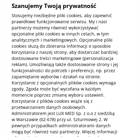
Informacje korporacyjne
Szanujemy Twoją prywatność
Stosujemy niezbędne pliki cookies, aby zapewnić
prawidłowe funkcjonowanie serwisu. My i nasi
Kup abonamenty online
partnerzy możemy również wykorzystywać
opcjonalne pliki cookies w innych celach, w tym
analitycznych i marketingowych. Opcjonalne pliki
Kup online
cookies służą do zbierania informacji o sposobie
korzystania z naszej strony, aby dostarczać bardziej
dostosowane treści marketingowe (personalizacja
reklam). Umożliwiają także dostosowanie strony i jej
Pobierz aplikację mobilną
funkcjonalności do potrzeb i preferencji, np. przez
zapamiętanie wyborów i działań na stronie.
Korzystanie z opcjonalnych plików cookies wymaga
zgody. Zgoda może być wycofana w każdym
momencie poprzez zmianę wyboru ustawień.
Korzystanie z plików cookies wiąże się z
przetwarzaniem danych osobowych.
Administratorem jest LUX MED Sp. z o.o z siedzibą
w Warszawie (02-678) przy ul. Szturmowej 2. W
pewnych przypadkach administratorami danych
mogą być również nasi partnerzy. Więcej informacji