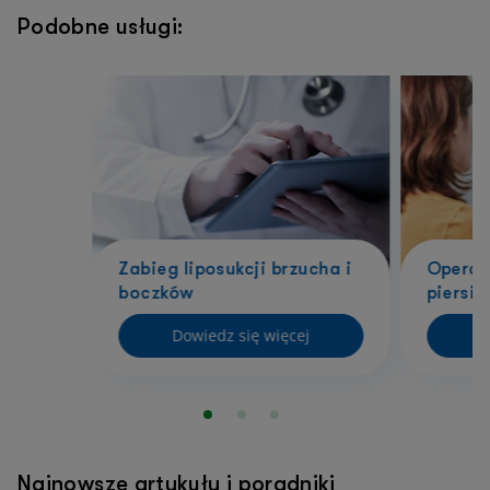
Podobne usługi:
Zabieg liposukcji brzucha i
Operac
boczków
piersi
Dowiedz się więcej
D
Najnowsze artykuły i poradniki