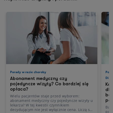
Porady w razie choroby
Pora
Diag
Abonament medyczny czy
pojedyncze wizyty? Co bardziej się
Kos
opłaca?
dla
bar
Wielu pacjentów staje przed wyborem:
pa
abonament medyczny czy pojedyncze wizyty u
lekarza? W tej kwestii czynnikiem
Bad
decydującym nie jest wyłącznie cena. Liczą się
pod