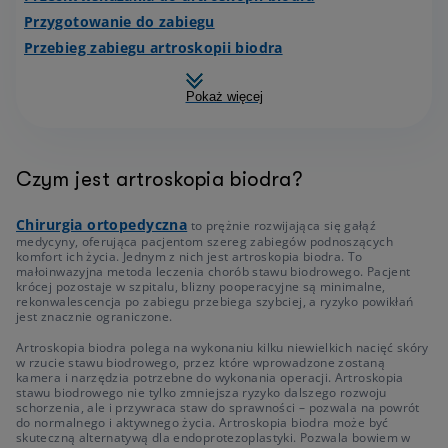
Przygotowanie do zabiegu
Przebieg zabiegu artroskopii biodra
Pokaż więcej
Czym jest artroskopia biodra?
Chirurgia ortopedyczna
to prężnie rozwijająca się gałąź
medycyny, oferująca pacjentom szereg zabiegów podnoszących
komfort ich życia. Jednym z nich jest artroskopia biodra. To
małoinwazyjna metoda leczenia chorób stawu biodrowego. Pacjent
krócej pozostaje w szpitalu, blizny pooperacyjne są minimalne,
rekonwalescencja po zabiegu przebiega szybciej, a ryzyko powikłań
jest znacznie ograniczone.
Artroskopia biodra polega na wykonaniu kilku niewielkich nacięć skóry
w rzucie stawu biodrowego, przez które wprowadzone zostaną
kamera i narzędzia potrzebne do wykonania operacji. Artroskopia
stawu biodrowego nie tylko zmniejsza ryzyko dalszego rozwoju
schorzenia, ale i przywraca staw do sprawności – pozwala na powrót
do normalnego i aktywnego życia. Artroskopia biodra może być
skuteczną alternatywą dla endoprotezoplastyki. Pozwala bowiem w