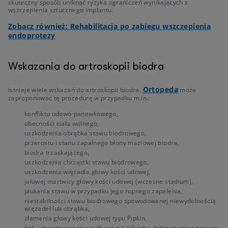
skuteczny sposób uniknąć ryzyka ograniczeń wynikających z
wszczepienia sztucznego implantu.
Zobacz również: Rehabilitacja po zabiegu wszczepienia
endoprotezy
Wskazania do artroskopii biodra
Ortopeda
Istnieje wiele wskazań do artroskopii biodra.
może
zaproponować tę procedurę w przypadku m.in.:
konfliktu udowo-panewkowego,
obecności ciała wolnego,
uszkodzenia obrąbka stawu biodrowego,
przerostu i stanu zapalnego błony maziowej biodra,
biodra trzaskającego,
uszkodzenia chrząstki stawu biodrowego,
uszkodzenia więzadła głowy kości udowej,
jałowej martwicy głowy kości udowej (wczesne stadium),
płukania stawu w przypadku jego ropnego zapalenia,
niestabilności stawu biodrowego spowodowanej niewydolnością
więzadeł lub obrąbka,
złamania głowy kości udowej typu Pipkin,
bólu utrzymującego się dłużej niż pół roku, którego przyczyny nie