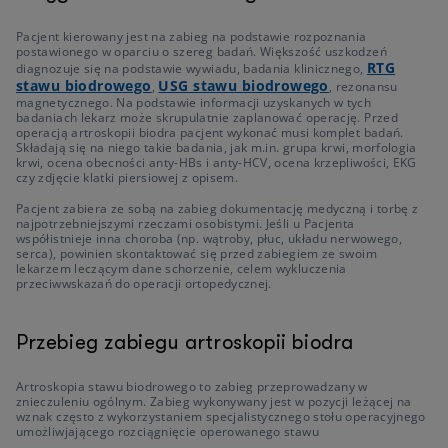
Pacjent kierowany jest na zabieg na podstawie rozpoznania
postawionego w oparciu o szereg badań. Większość uszkodzeń
RTG
diagnozuje się na podstawie wywiadu, badania klinicznego,
stawu biodrowego
USG stawu biodrowego
,
, rezonansu
magnetycznego. Na podstawie informacji uzyskanych w tych
badaniach lekarz może skrupulatnie zaplanować operację. Przed
operacją artroskopii biodra pacjent wykonać musi komplet badań.
Składają się na niego takie badania, jak m.in. grupa krwi, morfologia
krwi, ocena obecności anty-HBs i anty-HCV, ocena krzepliwości, EKG
czy zdjęcie klatki piersiowej z opisem.
Pacjent zabiera ze sobą na zabieg dokumentację medyczną i torbę z
najpotrzebniejszymi rzeczami osobistymi. Jeśli u Pacjenta
współistnieje inna choroba (np. wątroby, płuc, układu nerwowego,
serca), powinien skontaktować się przed zabiegiem ze swoim
lekarzem leczącym dane schorzenie, celem wykluczenia
przeciwwskazań do operacji ortopedycznej.
Przebieg zabiegu artroskopii biodra
Artroskopia stawu biodrowego to zabieg przeprowadzany w
znieczuleniu ogólnym. Zabieg wykonywany jest w pozycji leżącej na
wznak często z wykorzystaniem specjalistycznego stołu operacyjnego
umożliwjającego rozciągnięcie operowanego stawu