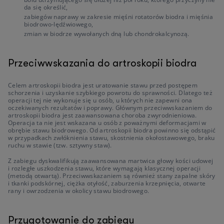
da się określić,
zabiegów naprawy w zakresie mięśni rotatorów biodra i mięśnia
biodrowo-lędźwiowego,
zmian w biodrze wywołanych dną lub chondrokalcynozą.
Przeciwwskazania do artroskopii biodra
Celem artroskopii biodra jest uratowanie stawu przed postępem
schorzenia i uzyskanie szybkiego powrotu do sprawności. Dlatego też
operacji tej nie wykonuje się u osób, u których nie zapewni ona
oczekiwanych rezultatów i poprawy. Głównym przeciwwskazaniem do
artroskopii biodra jest zaawansowana choroba zwyrodnieniowa.
Operacja ta nie jest wskazana u osób z poważnymi deformacjami w
obrębie stawu biodrowego. Od artroskopii biodra powinno się odstąpić
w przypadkach zwłóknienia stawu, skostnienia okołostawowego, braku
ruchu w stawie (tzw. sztywny staw).
Z zabiegu dyskwalifikują zaawansowana martwica głowy kości udowej
i rozległe uszkodzenia stawu, które wymagają klasycznej operacji
(metodą otwartą). Przeciwwskazaniem są również stany zapalne skóry
i tkanki podskórnej, ciężka otyłość, zaburzenia krzepnięcia, otwarte
rany i owrzodzenia w okolicy stawu biodrowego.
Przygotowanie do zabiegu