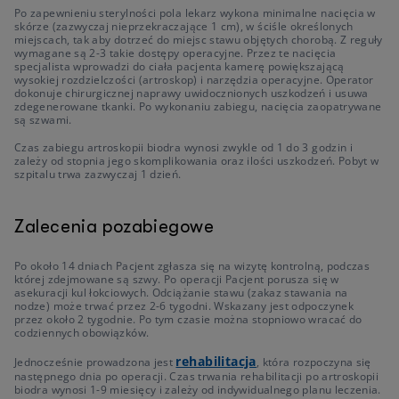
Po zapewnieniu sterylności pola lekarz wykona minimalne nacięcia w
skórze (zazwyczaj nieprzekraczające 1 cm), w ściśle określonych
miejscach, tak aby dotrzeć do miejsc stawu objętych chorobą. Z reguły
wymagane są 2-3 takie dostępy operacyjne. Przez te nacięcia
specjalista wprowadzi do ciała pacjenta kamerę powiększającą
wysokiej rozdzielczości (artroskop) i narzędzia operacyjne. Operator
dokonuje chirurgicznej naprawy uwidocznionych uszkodzeń i usuwa
zdegenerowane tkanki. Po wykonaniu zabiegu, nacięcia zaopatrywane
są szwami.
Czas zabiegu artroskopii biodra wynosi zwykle od 1 do 3 godzin i
zależy od stopnia jego skomplikowania oraz ilości uszkodzeń. Pobyt w
szpitalu trwa zazwyczaj 1 dzień.
Zalecenia pozabiegowe
Po około 14 dniach Pacjent zgłasza się na wizytę kontrolną, podczas
której zdejmowane są szwy. Po operacji Pacjent porusza się w
asekuracji kul łokciowych. Odciążanie stawu (zakaz stawania na
nodze) może trwać przez 2-6 tygodni. Wskazany jest odpoczynek
przez około 2 tygodnie. Po tym czasie można stopniowo wracać do
codziennych obowiązków.
rehabilitacja
Jednocześnie prowadzona jest
, która rozpoczyna się
następnego dnia po operacji. Czas trwania rehabilitacji po artroskopii
biodra wynosi 1-9 miesięcy i zależy od indywidualnego planu leczenia.