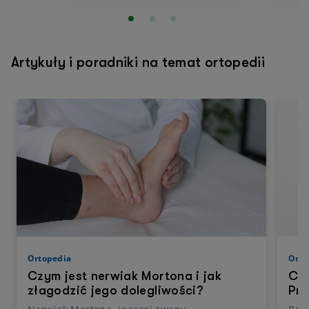
Artykuły i poradniki na temat ortopedii
Ortopedia
Orto
Czym jest nerwiak Mortona i jak
Co 
złagodzić jego dolegliwości?
Prz