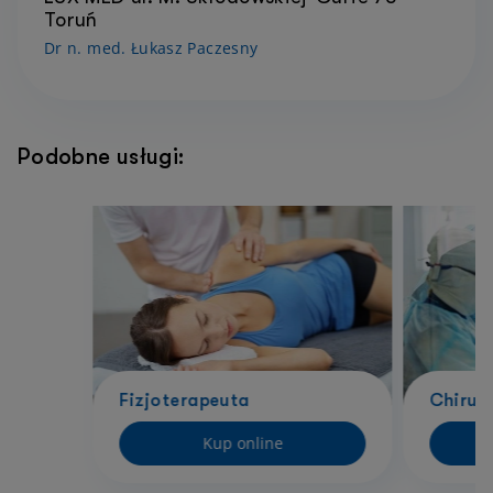
Toruń
Dr n. med. Łukasz Paczesny
Podobne usługi:
Fizjoterapeuta
Chirur
Kup online
D