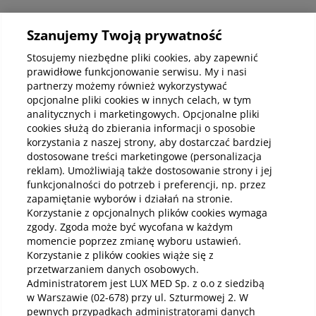
Informacje korporacyjne
Szanujemy Twoją prywatność
Stosujemy niezbędne pliki cookies, aby zapewnić
prawidłowe funkcjonowanie serwisu. My i nasi
Kup abonamenty online
partnerzy możemy również wykorzystywać
opcjonalne pliki cookies w innych celach, w tym
analitycznych i marketingowych. Opcjonalne pliki
Kup online
cookies służą do zbierania informacji o sposobie
korzystania z naszej strony, aby dostarczać bardziej
dostosowane treści marketingowe (personalizacja
reklam). Umożliwiają także dostosowanie strony i jej
Pobierz aplikację mobilną
funkcjonalności do potrzeb i preferencji, np. przez
zapamiętanie wyborów i działań na stronie.
Korzystanie z opcjonalnych plików cookies wymaga
zgody. Zgoda może być wycofana w każdym
momencie poprzez zmianę wyboru ustawień.
Korzystanie z plików cookies wiąże się z
przetwarzaniem danych osobowych.
Administratorem jest LUX MED Sp. z o.o z siedzibą
w Warszawie (02-678) przy ul. Szturmowej 2. W
pewnych przypadkach administratorami danych