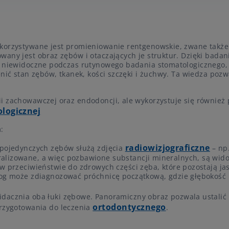
ykorzystywane jest promieniowanie rentgenowskie, zwane także
any jest obraz zębów i otaczających je struktur. Dzięki badan
są niewidoczne podczas rutynowego badania stomatologicznego,
enić stan zębów, tkanek, kości szczęki i żuchwy. Ta wiedza poz
i zachowawczej oraz endodoncji, ale wykorzystuje się również
ologicznej
:
radiowizjograficzne
i pojedynczych zębów służą zdjęcia
– np
alizowane, a więc pozbawione substancji mineralnych, są wid
 w przeciwieństwie do zdrowych części zęba, które pozostają ja
olog może zdiagnozować próchnicę początkową, gdzie głębokość
idacznia oba łuki zębowe. Panoramiczny obraz pozwala ustalić
ortodontycznego
przygotowania do leczenia
.