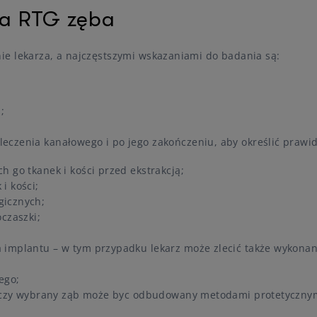
a RTG zęba
e lekarza, a najczęstszymi wskazaniami do badania są:
;
eczenia kanałowego i po jego zakończeniu, aby określić prawi
h go tkanek i kości przed ekstrakcją;
i kości;
gicznych;
czaszki;
 implantu – w tym przypadku lekarz może zlecić także wykonan
ego;
a, czy wybrany ząb może byc odbudowany metodami protetyczny