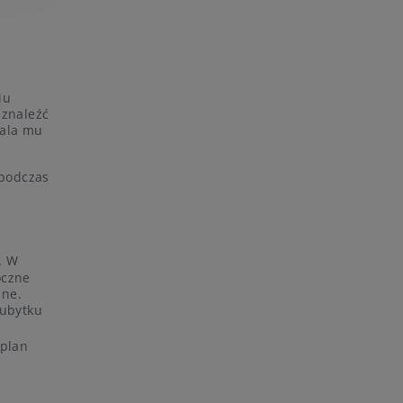
iu
 znaleźć
wala mu
 podczas
. W
oczne
sne.
 ubytku
 plan