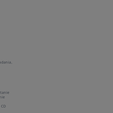
adania,
stanie
nie
a CD