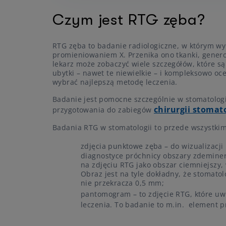
Czym jest RTG zęba?
RTG zęba to badanie radiologiczne, w którym w
promieniowaniem X. Przenika ono tkanki, generow
lekarz może zobaczyć wiele szczegółów, które 
ubytki – nawet te niewielkie – i kompleksowo oc
wybrać najlepszą metodę leczenia.
Badanie jest pomocne szczególnie w stomatologi
chirurgii stomat
przygotowania do zabiegów
Badania RTG w stomatologii to przede wszystkim
zdjęcia punktowe zęba – do wizualizacj
diagnostyce próchnicy obszary zdeminer
na zdjęciu RTG jako obszar ciemniejszy,
Obraz jest na tyle dokładny, że stomat
nie przekracza 0,5 mm;
pantomogram – to zdjęcie RTG, które uw
leczenia. To badanie to m.in. element 