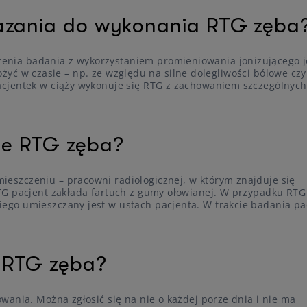
kazania do wykonania RTG zęba
ia badania z wykorzystaniem promieniowania jonizującego j
dłożyć w czasie – np. ze względu na silne dolegliwości bólowe czy
cjentek w ciąży wykonuje się RTG z zachowaniem szczególnych
ie RTG zęba?
szczeniu – pracowni radiologicznej, w którym znajduje się
TG pacjent zakłada fartuch z gumy ołowianej. W przypadku RTG
go umieszczany jest w ustach pacjenta. W trakcie badania pa
 RTG zęba?
ania. Można zgłosić się na nie o każdej porze dnia i nie ma