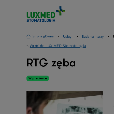
Strona główna
Usługi
Badania i testy
<
Wróć do LUX MED Stomatologia
RTG zęba
W placówce