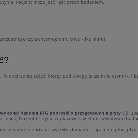
tynie. Pacjent może jeść i pić przed badaniem.
ątrzustnego czy pantomogramu trwa kilka minut.
ć?
. Po obejrzeniu zdjęć, biorąc pod uwagę także inne czynniki i b
 wykonał badanie RTG poprosić o przygotowanie płyty CD
, zo
nformację Pacjent otrzyma w placówce, w której wykonywał bada
ądź w badaniu zostanie wykryte złamanie, zapalenie płuc, płyt