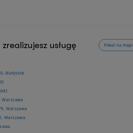
 zrealizujesz usługę
Pokaż na mapi
0, Białystok
dź
Łódź
2, Warszawa
/79, Warszawa
 1, Warszawa
szawa