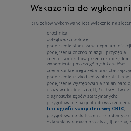
Wskazania do wykonani
RTG zębów wykonywane jest wyłącznie na zleceni
próchnica;
dolegliwości bólowe;
podejrzenie stanu zapalnego lub infekcji
podejrzenia chorób miazgi i przyzębia;
ocena stanu zębów przed rozpoczęciem l
wypełnienia poszczególnych kanałów;
ocena konkretnego zęba oraz otaczającyc
podejrzenie uszkodzeń w obrębie tkanek 
podejrzenie występowania zmian patolo
urazy w obrębie szczęki, żuchwy i twarzo
diagnostyka zębów zatrzymanych;
przygotowanie pacjenta do wszczepienia
tomografii komputerowej CBTC
;
przygotowanie do leczenia ortodontyczn
działania w ramach protetyki, tj. ocen