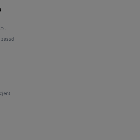
?
est
 zasad
cjent