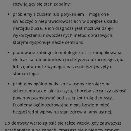
rozwijający się stan zapalny;
problemy z żuciem lub połykaniem – mogą one
świadczyć o nieprawidłowościach w obrębie układu
narządu żucia, a ich diagnoza jest możliwa dzięki
wykorzystaniu nowoczesnych metod obrazowych,
którymi dysponuje nasze centrum;
planowane zabiegi stomatologiczne – skomplikowana
ekstrakcja lub odbudowa protetyczna utraconego zęba
lub zębów może wymagać wcześniejszej wizyty u
stomatologa;
problemy ogólnomedyczne – osoby cierpiące na
schorzenia takie jak cukrzyca, choroby serca czy otyłość
powinny pozostawać pod stałą kontrolą dentysty.
Problemy ogólnozdrowotne mogą bowiem mieć
bezpośredni wpływ na stan zdrowia jamy ustnej.
Do dentysty warto zgłosić się także wtedy, gdy zauważysz
przebarwienia na zębach, zmagasz się z nieprzyjemnym