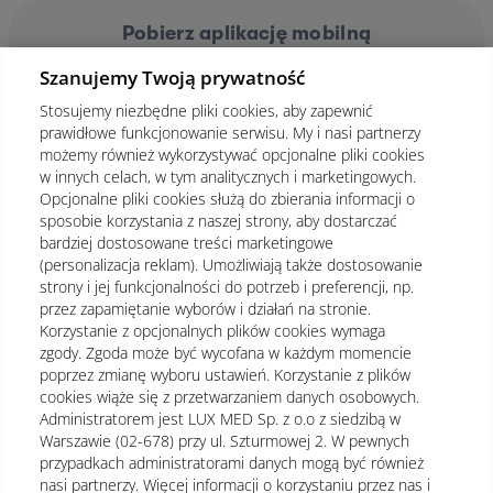
Pobierz aplikację mobilną
Szanujemy Twoją prywatność
Stosujemy niezbędne pliki cookies, aby zapewnić
prawidłowe funkcjonowanie serwisu. My i nasi partnerzy
możemy również wykorzystywać opcjonalne pliki cookies
w innych celach, w tym analitycznych i marketingowych.
Opcjonalne pliki cookies służą do zbierania informacji o
sposobie korzystania z naszej strony, aby dostarczać
bardziej dostosowane treści marketingowe
(personalizacja reklam). Umożliwiają także dostosowanie
strony i jej funkcjonalności do potrzeb i preferencji, np.
przez zapamiętanie wyborów i działań na stronie.
Korzystanie z opcjonalnych plików cookies wymaga
zgody. Zgoda może być wycofana w każdym momencie
poprzez zmianę wyboru ustawień. Korzystanie z plików
cookies wiąże się z przetwarzaniem danych osobowych.
Administratorem jest LUX MED Sp. z o.o z siedzibą w
Warszawie (02-678) przy ul. Szturmowej 2. W pewnych
Regulamin
Polityka prywatności
Notka prawna
przypadkach administratorami danych mogą być również
nasi partnerzy. Więcej informacji o korzystaniu przez nas i