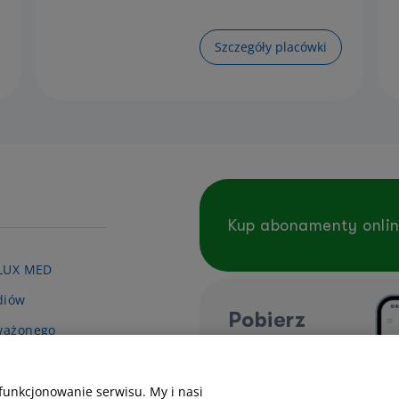
Szczegóły placówki
Kup abonamenty onli
 LUX MED
diów
Pobierz
ważonego
aplikację
 LUX MED
mobilną
.o. realizuje
funkcjonowanie serwisu. My i nasi
y pn. „Wsparcie