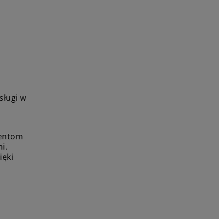
sługi w
jentom
i.
ięki