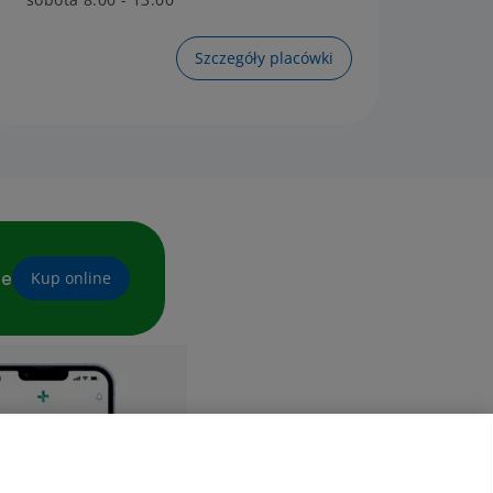
Szczegóły placówki
ne
Kup online