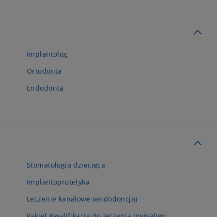
Implantolog
Ortodonta
Endodonta
Stomatologia dziecięca
Implantoprotetyka
Leczenie kanałowe (endodoncja)
Pakiet Kwalifikacja do leczenia Invisalign