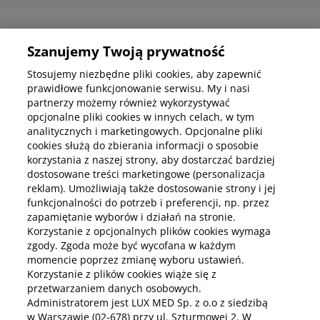
Informacje korporacyjne
Szanujemy Twoją prywatność
Stosujemy niezbędne pliki cookies, aby zapewnić
prawidłowe funkcjonowanie serwisu. My i nasi
Kup abonamenty online
partnerzy możemy również wykorzystywać
opcjonalne pliki cookies w innych celach, w tym
analitycznych i marketingowych. Opcjonalne pliki
Kup online
cookies służą do zbierania informacji o sposobie
korzystania z naszej strony, aby dostarczać bardziej
dostosowane treści marketingowe (personalizacja
reklam). Umożliwiają także dostosowanie strony i jej
Pobierz aplikację mobilną
funkcjonalności do potrzeb i preferencji, np. przez
zapamiętanie wyborów i działań na stronie.
Korzystanie z opcjonalnych plików cookies wymaga
zgody. Zgoda może być wycofana w każdym
momencie poprzez zmianę wyboru ustawień.
Korzystanie z plików cookies wiąże się z
przetwarzaniem danych osobowych.
Administratorem jest LUX MED Sp. z o.o z siedzibą
w Warszawie (02-678) przy ul. Szturmowej 2. W