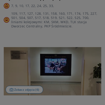
7, 9, 10, 17, 22, 24, 25, 33,
109, 117, 127, 128, 131, 158, 160, 171, 174, 175, 227,
501, 504, 507, 517, 518, 519, 521, 522, 525, 700,
liniami kolejowymi: KM, SKM, WKD, TLK stacja
Dworzec Centralny, PKP Śródmieście.
Zobacz zdjęcia (6)