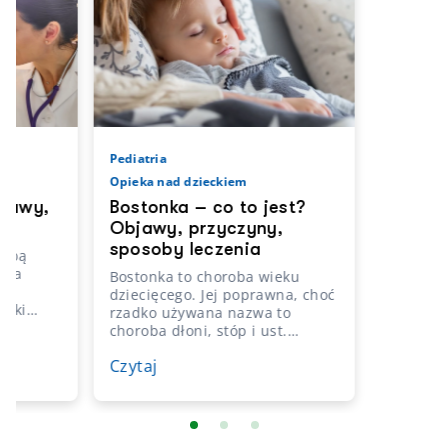
Pediatria
Opieka nad dzieckiem
jawy,
Bostonka – co to jest?
e
Objawy, przyczyny,
sposoby leczenia
robą
ada
Bostonka to choroba wieku
dzi
dziecięcego. Jej poprawna, choć
onki
rzadko używana nazwa to
mi
choroba dłoni, stóp i ust.
 są:
Przypadki zachorowań u
dła i
Czytaj
dorosłych są rzadkie i dotyczą
ych,
głównie osób z obniżoną
odpornością lub z chorobami
też jej
przewlekłymi. Odpowiedzialny
za bostonkę wirus szerzy się