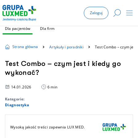
Zaloguj
Dla pacjentów
Dla firm
Strona główna
Artykuły i poradniki
Test Combo – czym jest 
Test Combo – czym jest i kiedy go
wykonać?
14.01.2026
6 min
Kategorie:
Diagnostyka
Wysoką jakość treści zapewnia LUX MED.