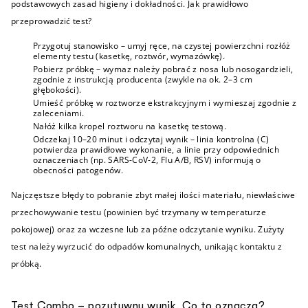
podstawowych zasad higieny i dokładności. Jak prawidłowo
przeprowadzić test?
Przygotuj stanowisko – umyj ręce, na czystej powierzchni rozłóż
elementy testu (kasetkę, roztwór, wymazówkę).
Pobierz próbkę – wymaz należy pobrać z nosa lub nosogardzieli,
zgodnie z instrukcją producenta (zwykle na ok. 2–3 cm
głębokości).
Umieść próbkę w roztworze ekstrakcyjnym i wymieszaj zgodnie z
zaleceniami.
Nałóż kilka kropel roztworu na kasetkę testową.
Odczekaj 10–20 minut i odczytaj wynik – linia kontrolna (C)
potwierdza prawidłowe wykonanie, a linie przy odpowiednich
oznaczeniach (np. SARS-CoV-2, Flu A/B, RSV) informują o
obecności patogenów.
Najczęstsze błędy to pobranie zbyt małej ilości materiału, niewłaściwe
przechowywanie testu (powinien być trzymany w temperaturze
pokojowej) oraz za wczesne lub za późne odczytanie wyniku. Zużyty
test należy wyrzucić do odpadów komunalnych, unikając kontaktu z
próbką.
Test Combo – pozytywny wynik. Co to oznacza?