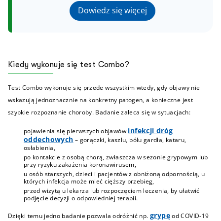
Dowiedz się więcej
Kiedy wykonuje się test Combo?
Test Combo wykonuje się przede wszystkim wtedy, gdy objawy nie
wskazują jednoznacznie na konkretny patogen, a konieczne jest
szybkie rozpoznanie choroby. Badanie zaleca się w sytuacjach:
infekcji dróg
pojawienia się pierwszych objawów
oddechowych
– gorączki, kaszlu, bólu gardła, kataru,
osłabienia,
po kontakcie z osobą chorą, zwłaszcza w sezonie grypowym lub
przy ryzyku zakażenia koronawirusem,
u osób starszych, dzieci i pacjentów z obniżoną odpornością, u
których infekcja może mieć cięższy przebieg,
przed wizytą u lekarza lub rozpoczęciem leczenia, by ułatwić
podjęcie decyzji o odpowiedniej terapii.
grypę
Dzięki temu jedno badanie pozwala odróżnić np.
od COVID-19