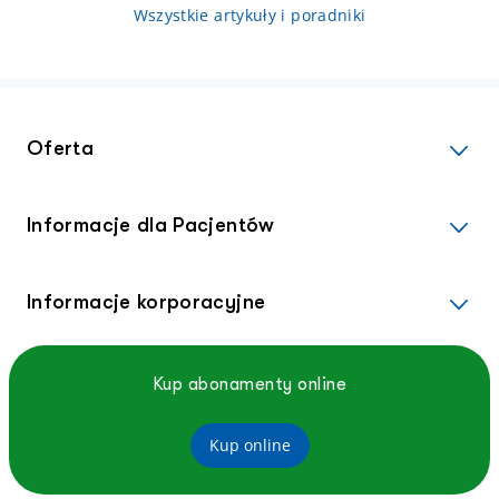
drogą doustną i oddechową
Wszystkie artykuły i poradniki
oraz poprzez kontakt z płynem
ze zmian skórnych.
Oferta
Informacje dla Pacjentów
Informacje korporacyjne
Kup abonamenty online
Kup online