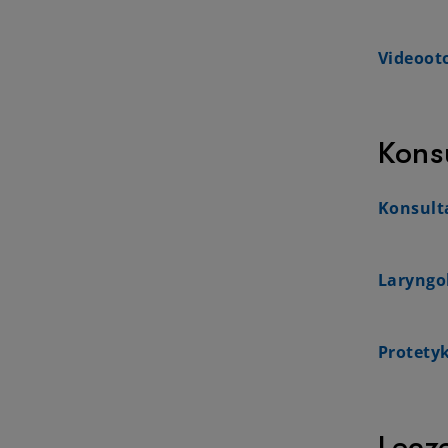
Videoot
Konsu
Konsult
Laryngol
Protety
Lecze