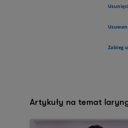
Usunięc
Usuwani
Zabieg 
Artykuły na temat laryng