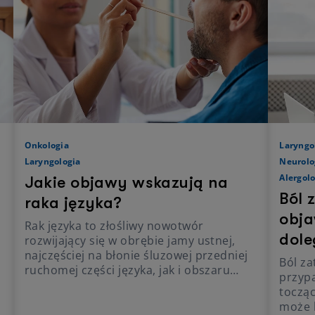
Onkologia
Laryngo
Laryngologia
Neurolo
Alergolo
Jakie objawy wskazują na
Ból 
raka języka?
obja
Rak języka to złośliwy nowotwór
dole
rozwijający się w obrębie jamy ustnej,
najczęściej na błonie śluzowej przedniej
Ból za
ruchomej części języka, jak i obszaru
przypa
położonego bardziej z tyłu. Cechuje się
toczą
dużą złośliwością i nierzadko już na
może 
początkowym etapie choroby daje