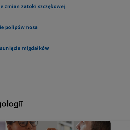
ie zmian zatoki szczękowej
e polipów nosa
usunięcia migdałków
ologii