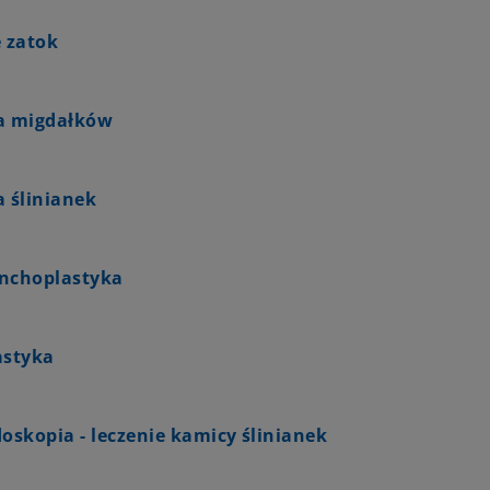
e zatok
a migdałków
a ślinianek
nchoplastyka
astyka
oskopia - leczenie kamicy ślinianek