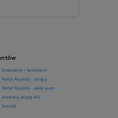
zacjach, w zależności od tego, w
 zatoce rozwinęło się zapalenie.
 objawy mogą towarzyszyć bolącym
m i jak je łagodzić? Wyjaśniamy w
le.
jentów
Dokumenty i formularze
Portal Pacjenta - zaloguj
Portal Pacjenta - załóż konto
Rezerwuj wizytę NFZ
Kontakt