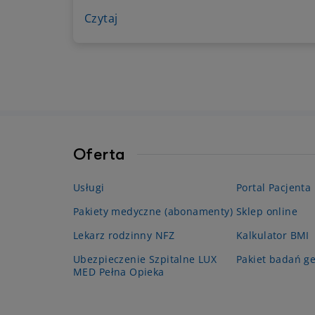
wysychaniem skóry. W większości
przypadków organizm sam reguluje jej
Czytaj
ilość, dlatego nadmierne lub niewłaściwe
czyszczenie uszu może przynieść więcej
szkody niż pożytku. Dlaczego woskowina
jest potrzebna? Kiedy jej nadmiar może
powodować problemy? Jak bezpiecznie
dbać o higienę uszu? Wyjaśniamy.
Oferta
Usługi
Portal Pacjenta
Pakiety medyczne (abonamenty)
Sklep online
Lekarz rodzinny NFZ
Kalkulator BMI
Ubezpieczenie Szpitalne LUX
Pakiet badań g
MED Pełna Opieka