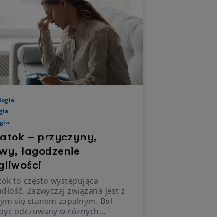
logia
gia
gia
zatok – przyczyny,
wy, łagodzenie
gliwości
tok to często występująca
dłość. Zazwyczaj związana jest z
cym się stanem zapalnym. Ból
być odczuwany w różnych