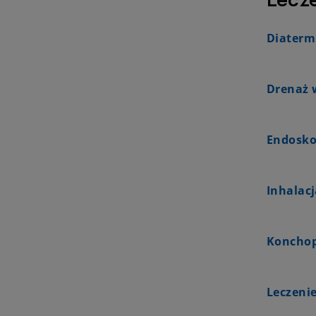
Diaterm
Drenaż 
Endosko
Inhalac
Konchop
Leczeni