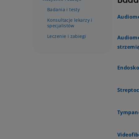
Badania i testy
Audiome
Konsultacje lekarzy i
specjalistów
Leczenie i zabiegi
Audiome
strzemi
Endosko
Streptoc
Tympan
Videofi