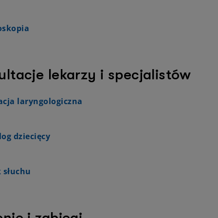
oskopia
ltacje lekarzy i specjalistów
acja laryngologiczna
og dziecięcy
k słuchu
nie i zabiegi