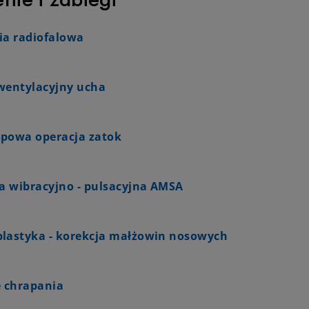
ia radiofalowa
wentylacyjny ucha
powa operacja zatok
ja wibracyjno - pulsacyjna AMSA
lastyka - korekcja małżowin nosowych
e chrapania