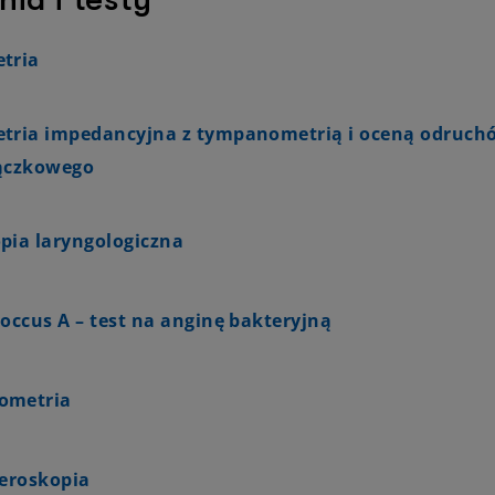
tria
tria impedancyjna z tympanometrią i oceną odruchó
ączkowego
pia laryngologiczna
occus A – test na anginę bakteryjną
ometria
beroskopia