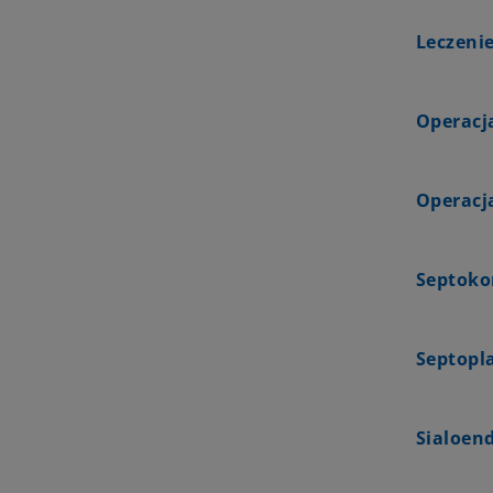
Leczeni
Operacj
Operacj
Septoko
Septopl
Sialoend