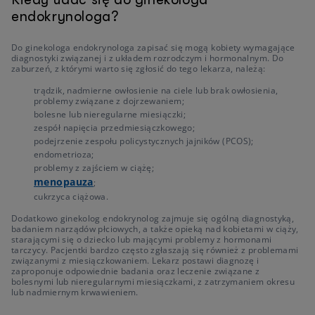
endokrynologa?
Do ginekologa endokrynologa zapisać się mogą kobiety wymagające
diagnostyki związanej i z układem rozrodczym i hormonalnym. Do
zaburzeń, z którymi warto się zgłosić do tego lekarza, należą:
trądzik, nadmierne owłosienie na ciele lub brak owłosienia,
problemy związane z dojrzewaniem;
bolesne lub nieregularne miesiączki;
zespół napięcia przedmiesiączkowego;
podejrzenie zespołu policystycznych jajników (PCOS);
endometrioza;
problemy z zajściem w ciążę;
menopauza
;
cukrzyca ciążowa.
Dodatkowo ginekolog endokrynolog zajmuje się ogólną diagnostyką,
badaniem narządów płciowych, a także opieką nad kobietami w ciąży,
starającymi się o dziecko lub mającymi problemy z hormonami
tarczycy. Pacjentki bardzo często zgłaszają się również z problemami
związanymi z miesiączkowaniem. Lekarz postawi diagnozę i
zaproponuje odpowiednie badania oraz leczenie związane z
bolesnymi lub nieregularnymi miesiączkami, z zatrzymaniem okresu
lub nadmiernym krwawieniem.