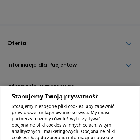
Oferta
Informacje dla Pacjentów
Informacje korporacyjne
Szanujemy Twoją prywatność
Stosujemy niezbędne pliki cookies, aby zapewnić
Kup abonamenty online
prawidłowe funkcjonowanie serwisu. My i nasi
partnerzy możemy również wykorzystywać
opcjonalne pliki cookies w innych celach, w tym
Kup online
analitycznych i marketingowych. Opcjonalne pliki
cookies służą do zbierania informacji o sposobie