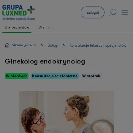
Zaloguj
Dla pacjentów
Dla firm
Strona główna
Usługi
Konsultacje lekarzy i specjalistów
Ginekolog endokrynolog
W placówce
Konsultacja telefoniczna
W szpitalu