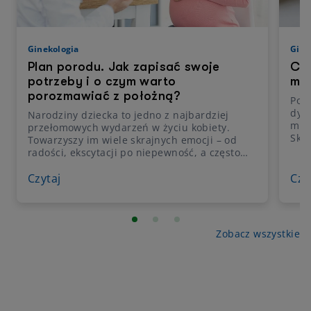
Ginekologia
Gine
Plan porodu. Jak zapisać swoje
Co 
potrzeby i o czym warto
moż
porozmawiać z położną?
Poch
dysf
Narodziny dziecka to jedno z najbardziej
mim
przełomowych wydarzeń w życiu kobiety.
Sku
Towarzyszy im wiele skrajnych emocji – od
stre
radości, ekscytacji po niepewność, a często
sch
także obawy i strach. Warto zadbać o to, by
wiel
ten wyjątkowy moment był jak najbardziej
Czytaj
Czy
przy
świadomy, spokojny, przewidywalny i zgodny
bad
z oczekiwaniami przyszłych rodziców. Pomaga
przy
w tym plan porodu – dokument, w którym
można opisać wszystkie oczekiwania i
Zobacz wszystkie
preferencje dotyczące przebiegu porodu oraz
opieki okołoporodowej. Komunikacja z
personelem medycznym to klucz do poczucia
bezpieczeństwa. Sprawdź, jak przygotować
taki dokument, który jest głosem na sali
porodowej.