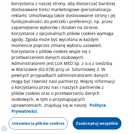
korzystania z naszej strony, aby dostarczać bardziej
dostosowane treści marketingowe (personalizacja
Pobierz aplikację mobilną
reklam). Umożliwiają także dostosowanie strony i jej
funkcjonalności do potrzeb i preferencji, np. przez
zapamiętanie wyborów i działań na stronie.
Korzystanie z opcjonalnych plików cookies wymaga
zgody. Zgoda może być wycofana w każdym
momencie poprzez zmianę wyboru ustawień.
Korzystanie z plików cookies wiąże się z
przetwarzaniem danych osobowych.
Administratorem jest LUX MED Sp. z o.o z siedzibą
w Warszawie (02-678) przy ul. Szturmowej 2. W
pewnych przypadkach administratorami danych
mogą być również nasi partnerzy. Więcej informacji
o korzystaniu przez nas i naszych partnerów z
plików cookies oraz o przetwarzaniu danych
osobowych, w tym o przysługujących
uprawnieniach, znajdują się w naszej
Polityce
Prywatności.
Polityka prywatności
Notka prawna
Dane osobowe
Umów wizytę
Ustawienia plików cookies
Zaakceptuj wszystkie
Mapa strony
Oświadczenie o dostępności
Regulamin