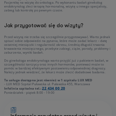
Pacjentkę na wizytę do onkologa. Po wykonaniu badań ginekolog
endokrynolog zleci terapię hormonalną, wizytę u innego specjalisty,
zabieg lub kontrolę po pewnym czasie.
Jak przygotować się do wizyty?
Przed wizytą nie trzeba się szczególnie przygotowywać. Warto jednak
spisać sobie odpowiedzi na pytania, które może zadać lekarz – datę
ostatniej miesiączki i regularność okresu, średnią długość trwania
krwawienia miesięcznego, przebyte zabiegi, ciąże, porody, problemy i
zaburzenia, wyniki badań.
Do ginekologa endokrynologa warto przyjść już z pakietem badań, w
szczególności tarczycy oraz innych hormonów, ponieważ może to
pomóc w bardziej efektywnym postawieniu odpowiedniej diagnozy.
Należy jednak wiedzieć, że lekarz może zlecić dodatkowe badania.
Ta usługa dostępna jest również w 1 szpitalu LUX MED
- LUX MED Szpital Puławska ul. Puławska 455, Warszawa
22 434 00 20
Infolinia szpitalna tel.:
Poniedziałek - piątek 8:00 - 19:00