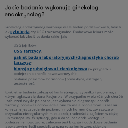
Jakie badania wykonuje ginekolog
endokrynolog?
Ginekolog endokrynolog wykonuje wiele badań podstawowych, takich
cytologia
jak
czy USG transwaginalne. Dodatkowo lekarz może
wykonać lub zlecić badania takie, jak:
USG jajników;
USG tarczycy
;
pakiet badań laboratoryjnych/diagnostyka chorób
tarczycy
;
biopsja gruboigłowa i cienkoigłowa
(w przypadku
podejrzenia chorób nowotworowych);
badanie poziomów hormonów (prolaktyna, estrogen,
testosteron).
Konkretne badania zależą od konkretnego przypadku i problemu, z
którym zgłasza się dana Pacjentka. W przypadku wielu różnych chorób
i zaburzeń zwykle polecane jest wykonanie diagnostyki chorób
tarczycy, ponieważ odpowiadają one za wiele problemów. Czasami
konieczne jest zbadanie poziomu innych hormonów, zwłaszcza w
przypadku nieregularnych miesiączek, trudności z zajściem w ciążę
lub menopauzy. W sytuacji, gdy u danej pacjentki występuje
podejrzenie nowotworu, zalecana jest biopsja i dodatkowe badania
laboratoryjne. Jeśli specjalista uzna to za konieczne, skieruje