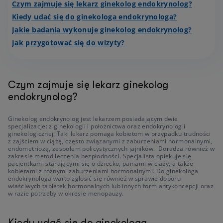
Czym zajmuje się lekarz ginekolog endokrynolog?
Kiedy udać się do ginekologa endokrynologa?
Jakie badania wykonuje ginekolog endokrynolog?
Jak przygotować się do wizyty?
Czym zajmuje się lekarz ginekolog
endokrynolog?
Ginekolog endokrynolog jest lekarzem posiadającym dwie
specjalizacje: z ginekologii i położnictwa oraz endokrynologii
ginekologicznej. Taki lekarz pomaga kobietom w przypadku trudności
z zajściem w ciążę, często związanymi z zaburzeniami hormonalnymi,
endometriozą, zespołem policystycznych jajników. Doradza również w
zakresie metod leczenia bezpłodności. Specjalista opiekuje się
pacjentkami starającymi się o dziecko, paniami w ciąży, a także
kobietami z różnymi zaburzeniami hormonalnymi. Do ginekologa
endokrynologa warto zgłosić się również w sprawie doboru
właściwych tabletek hormonalnych lub innych form antykoncepcji oraz
w razie potrzeby w okresie menopauzy.
Kiedy udać się do ginekologa