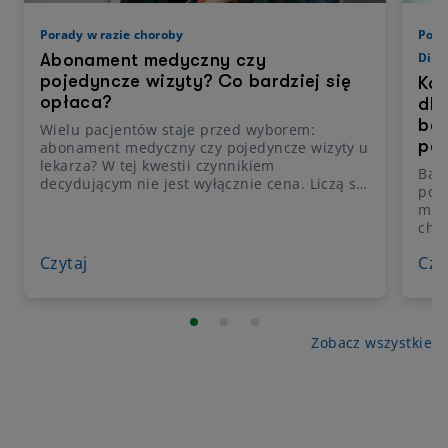
Porady w razie choroby
Pora
Diag
Abonament medyczny czy
pojedyncze wizyty? Co bardziej się
Kos
opłaca?
dla
bar
Wielu pacjentów staje przed wyborem:
pa
abonament medyczny czy pojedyncze wizyty u
lekarza? W tej kwestii czynnikiem
Bad
decydującym nie jest wyłącznie cena. Liczą się
pod
także wygoda w umawianiu wizyt, dostęp do
med
szerokiego grona specjalistów i
cho
przewidywalność kosztów. Sprawdź, jakie są
mon
korzyści abonamentu medycznego i czy jego
Czytaj
Czy
prak
wybór rzeczywiście się opłaca.
rzad
wzgl
poj
wyd
Zobacz wszystkie
dia
teg
zak
równ