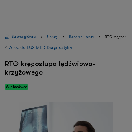
Strona główna
Usługi
Badania i testy
RTG kręgosłupa
<
Wróć do LUX MED Diagnostyka
RTG kręgosłupa lędźwiowo-
krzyżowego
W placówce