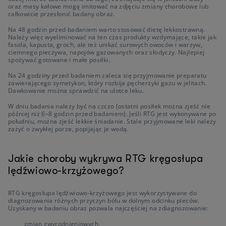
oraz masy kałowe mogą imitować na zdjęciu zmiany chorobowe lub
całkowicie przesłonić badany obraz.
Na 48 godzin przed badaniem warto stosować dietę lekkostrawną.
Należy więc wyeliminować na ten czas produkty wzdymające, takie jak
fasola, kapusta, groch, ale też unikać surowych owoców i warzyw,
ciemnego pieczywa, napojów gazowanych oraz słodyczy. Najlepiej
spożywać gotowane i małe posiłki.
Na 24 godziny przed badaniem zaleca się przyjmowanie preparatu
zawierającego symetykon, który rozbija pęcherzyki gazu w jelitach.
Dawkowanie można sprawdzić na ulotce leku.
W dniu badania należy być na czczo (ostatni posiłek można zjeść nie
później niż 6–8 godzin przed badaniem). Jeśli RTG jest wykonywane po
południu, można zjeść lekkie śniadanie. Stale przyjmowane leki należy
zażyć o zwykłej porze, popijając je wodą.
Jakie choroby wykrywa RTG kręgosłupa
lędźwiowo-krzyżowego?
RTG kręgosłupa lędźwiowo-krzyżowego jest wykorzystywane do
diagnozowania różnych przyczyn bólu w dolnym odcinku pleców.
Uzyskany w badaniu obraz pozwala najczęściej na zdiagnozowanie:
zmian zwyrodnieniowych,