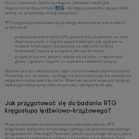
kluczy z kieszeni). Jest to wymagane, ponieważ metal jest
RTG
nieprzezierny dla promieni
i na zdjęciu pojawiłby się jako biała
plama, co utrudniłoby ocenę stanu kości.
RTG kręgosłupa lędźwiowo-krzyżowego wykonywane jest w dwóch
projekcjach:
projekcja przednio-tylna (AP): pacjent leży na plecach na stole
diagnostycznym, z nogami wyprostowanymi lub zgiętymi w
stawach kolanowych (co pozwala na spłycenie lordozy
lędźwiowej i lepsze przyleganie pleców do stołu);
projekcja boczna: pacjent układa się na boku, z rękami pod
głową i zgiętymi nogami, co zapewnia stabilność pozycji.
Możliwe jest też zlecenie tzw. zdjęć czynnościowych (dynamicznych).
Pozwalają one na ocenę, czy kręgi nie przemieszczają się nadmiernie
względem siebie podczas ruchu. Wówczas pacjent w pozycji stojącej
wykonuje maksymalny skłon do przodu i odchylenie do tyłu.
Jak przygotować się do badania RTG
kręgosłupa lędźwiowo-krzyżowego?
W przeciwieństwie do badania innych odcinków pleców, RTG
kręgosłupa lędźwiowo-krzyżowego wymaga od pacjenta specjalnego
przygotowania. Dlaczego? Ponieważ jakość uzyskanego obrazu jest w
dużej mierze uzależniona od tego, co znajduje się w jelitach. Gazy