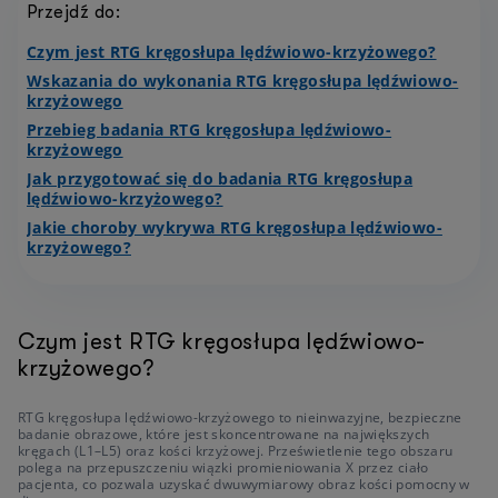
Przejdź do:
Czym jest RTG kręgosłupa lędźwiowo-krzyżowego?
Wskazania do wykonania RTG kręgosłupa lędźwiowo-
krzyżowego
Przebieg badania RTG kręgosłupa lędźwiowo-
krzyżowego
Jak przygotować się do badania RTG kręgosłupa
lędźwiowo-krzyżowego?
Jakie choroby wykrywa RTG kręgosłupa lędźwiowo-
krzyżowego?
Czym jest RTG kręgosłupa lędźwiowo-
krzyżowego?
RTG kręgosłupa lędźwiowo-krzyżowego to nieinwazyjne, bezpieczne
badanie obrazowe, które jest skoncentrowane na największych
kręgach (L1–L5) oraz kości krzyżowej. Prześwietlenie tego obszaru
polega na przepuszczeniu wiązki promieniowania X przez ciało
pacjenta, co pozwala uzyskać dwuwymiarowy obraz kości pomocny w