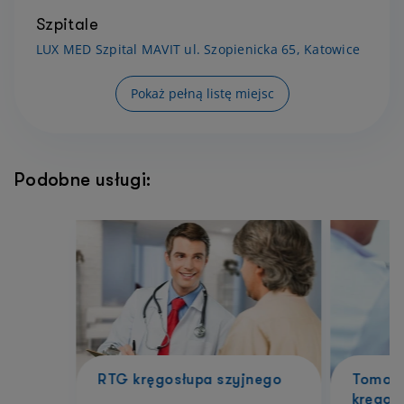
Szpitale
LUX MED Szpital MAVIT ul. Szopienicka 65, Katowice
Pokaż pełną listę miejsc
Podobne usługi:
RTG kręgosłupa szyjnego
Tomogr
kręgos