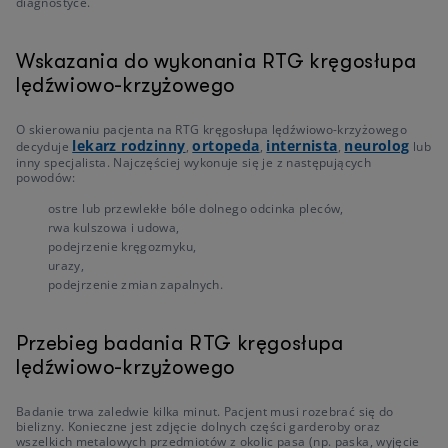
diagnostyce.
Wskazania do wykonania RTG kręgosłupa
lędźwiowo-krzyżowego
O skierowaniu pacjenta na RTG kręgosłupa lędźwiowo-krzyżowego
lekarz rodzinny
ortopeda
internista
neurolog
decyduje
,
,
,
lub
inny specjalista. Najczęściej wykonuje się je z następujących
powodów:
ostre lub przewlekłe bóle dolnego odcinka pleców,
rwa kulszowa i udowa,
podejrzenie kręgozmyku,
urazy,
podejrzenie zmian zapalnych.
Przebieg badania RTG kręgosłupa
lędźwiowo-krzyżowego
Badanie trwa zaledwie kilka minut. Pacjent musi rozebrać się do
bielizny. Konieczne jest zdjęcie dolnych części garderoby oraz
wszelkich metalowych przedmiotów z okolic pasa (np. paska, wyjęcie