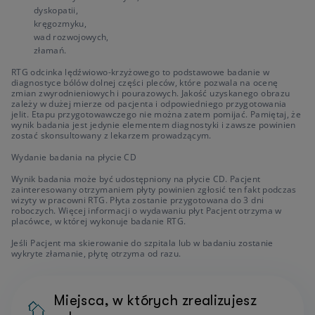
dyskopatii,
kręgozmyku,
wad rozwojowych,
złamań.
RTG odcinka lędźwiowo-krzyżowego to podstawowe badanie w
diagnostyce bólów dolnej części pleców, które pozwala na ocenę
zmian zwyrodnieniowych i pourazowych. Jakość uzyskanego obrazu
zależy w dużej mierze od pacjenta i odpowiedniego przygotowania
jelit. Etapu przygotowawczego nie można zatem pomijać. Pamiętaj, że
wynik badania jest jedynie elementem diagnostyki i zawsze powinien
zostać skonsultowany z lekarzem prowadzącym.
Wydanie badania na płycie CD
Wynik badania może być udostępniony na płycie CD. Pacjent
zainteresowany otrzymaniem płyty powinien zgłosić ten fakt podczas
wizyty w pracowni RTG. Płyta zostanie przygotowana do 3 dni
roboczych. Więcej informacji o wydawaniu płyt Pacjent otrzyma w
placówce, w której wykonuje badanie RTG.
Jeśli Pacjent ma skierowanie do szpitala lub w badaniu zostanie
wykryte złamanie, płytę otrzyma od razu.
Miejsca, w których zrealizujesz