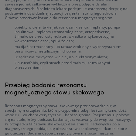
zawsze jednak całkowicie wykluczają one podjęcie działań
diagnostycznych. Finalnie to lekarz podejmuje ostateczną decyzję na
podstawie indywidualnej sytuacji pacjenta i stanu jego zdrowia.
Główne przeciwwskazania do rezonansu magnetycznego to:
obiekty w ciele, takie jak rozrusznik serca, implanty, pompa
insulinowa, implanty (stomatologiczne, ortopedyczne,
ślimakowe), neurostymulator, wkładka antykoncepcyjna
wewnątrzmaciczna, opiłki żelaza;
makijaż permanentny lub tatuaż zrobiony z wykorzystaniem
barwników z metalicznymi drobinami;
urządzenia medyczne w ciele, np. elektrostymulator;
klaustrofobia, czyli strach przed małymi, zamykanymi
przestrzeniami.
Przebieg badania rezonansu
magnetycznego stawu skokowego
Rezonans magnetyczny stawu skokowego przeprowadza się w
specjalnym urządzeniu, które przypomina tubę. Jest zamykane, dość
wąskie i – co charakterystyczne – bardzo głośne. Pacjent musi położyć
się na stole, który podczas badania jest wsuwany do wnętrza maszyny.
W przypadku MR stawu skokowego działaniu fal radiowych i pola
magnetycznego poddaje się obszar stawu skokowego i tkanek, które
go otaczają. Badana osoba z reguły głowę ma poza maszyną.