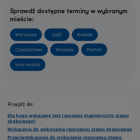
Sprawdź dostępne terminy w wybranym
mieście:
Warszawa
Łódź
Kraków
Częstochowa
Wrocław
Poznań
Inne miasto
Przejdź do:
Dla kogo wskazany jest rezonans magnetyczny stawu
skokowego?
Wskazania do wykonania rezonansu stawu skokowego
Przeciwwskazania do wykonania rezonansu stawu