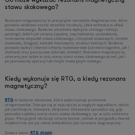
stawu skokowego?
Rezonans magnetyczny to precyzyjne narzędzie diagnostyczne, które
pozwala wnikliwie ocenić wszelkie struktury, jakie wchodzą w skład
stawu skokowego. Badanie umożliwia wykrycie różnego rodzaju
patologii, takich jak zmiany zapalne, zwyrodnienia, uszkodzenia,
rozerwania więzadeł stawu skokowego, chrząstek stawowych, torebki
stawowej, ścięgien, kaletek maziowych, struktur kostnych. Badanie
pozwala wykryć również zmiany nowotworowe (zarówno łagodne, jak i
złośliwe) oraz pourazowe (obrzęki, krwiaki). Rezonans magnetyczny
zalecany jest także w celu oceny stanu stawu skokowego przed, jak i
po planowanej operacji lub innym inwazyjnym zabiegu.
Kiedy wykonuje się RTG, a kiedy rezonans
magnetyczny?
RTG
to badanie obrazowe, które wykorzystuje promienie
rentgenowskie. Stosuje się je najczęściej w nagłych wypadkach, takich
jak zwichnięcie, złamanie, skręcenie. Doskonale sprawdza się, gdy
potrzeba szybkiej oceny urazu stawu skokowego, np. w celu założenia
gipsu. Precyzyjnie obrazuje zmiany kostne, jednak w przypadku tkanek
miękkich nie ma już takiej dokładności jak rezonans magnetyczny.
RTG stopy
Zobacz także:
.