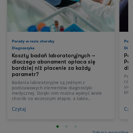
Porady w razie choroby
Pora
Diagnostyka
Diag
Koszty badań laboratoryjnych –
Pod
dlaczego abonament opłaca się
Po
bardziej niż płacenie za każdy
dla
parametr?
Por
rzut
Badania laboratoryjne są jednym z
się
podstawowych elementów diagnostyki
kluc
medycznej. Dzięki nim można wykryć wiele
dos
chorób na wczesnym etapie, a także
diag
monitorować skuteczność leczenia. W
– z 
Czytaj
Czy
praktyce jednak wiele osób wykonuje je
ost
rzadziej, niż zalecają lekarze, głównie ze
por
względu na koszty. Chociaż cena
spra
pojedynczego badania laboratoryjnego nie
pot
wydaje się wysoka, już kompleksowa
Zobacz wszystkie