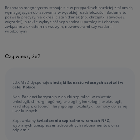
Rezonans magnetyczny stosuje się w przypadkach bardziej złożonych,
wymagających obrazowania w wysokiej rozdzielczości. Badanie to
pozwala precyzyjnie określić stan tkanek (np. chrząstki stawowej,
więzadeł), a także wykryć różnego rodzaju patologie i choroby
związane z układem nerwowym, nowotworami czy wadami
wrodzonymi.
Czy wiesz, że?
LUX MED dysponuje
siecią kilkunastu własnych szpitali w
całej Polsce
.
Nasi Pacjenci korzystają z opieki szpitalnej w zakresie
onkologii, chirurgii ogólnej, urologii, ginekologii, proktologii,
kardiologii, ortopedii, laryngologii, okulistyki, pomocy doraźnej
i wielu innych.
Zapewniamy
świadczenia szpitalne w ramach NFZ
,
wybranych ubezpieczeń zdrowotnych i abonamentów oraz
odpłatnie.