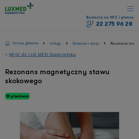
Badania na NFZ i płatne
22 275 96 28
Strona główna
Usługi
Badania i testy
Rezonans magn
<
Wróć do LUX MED Diagnostyka
Rezonans magnetyczny stawu
skokowego
W placówce