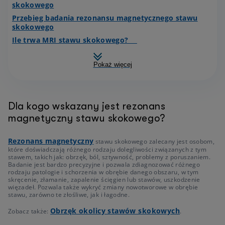
skokowego
Przebieg badania rezonansu magnetycznego stawu
skokowego
Ile trwa MRI stawu skokowego?
Pokaż więcej
Dla kogo wskazany jest rezonans
magnetyczny stawu skokowego?
Rezonans magnetyczny
stawu skokowego zalecany jest osobom,
które doświadczają różnego rodzaju dolegliwości związanych z tym
stawem, takich jak: obrzęk, ból, sztywność, problemy z poruszaniem.
Badanie jest bardzo precyzyjne i pozwala zdiagnozować różnego
rodzaju patologie i schorzenia w obrębie danego obszaru, w tym
skręcenie, złamanie, zapalenie ścięgien lub stawów, uszkodzenie
więzadeł. Pozwala także wykryć zmiany nowotworowe w obrębie
stawu, zarówno te złośliwe, jak i łagodne.
Obrzęk okolicy stawów skokowych
Zobacz także:
.