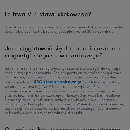
Ile trwa MRI stawu skokowego?
Czas trwania rezonansu magnetycznego stawu skokowego to kwestia
dość indywidualna. Najczęściej badanie trwa od 30 do 60 minut.
Jak przygotować się do badania rezonansu
magnetycznego stawu skokowego?
Badanie rezonansem magnetycznym stawu skokowego nie wymaga
specjalnego przygotowania. Pacjent powinien zabrać ze sobą dowód
tożsamości, skierowanie (jeśli było wymagane) oraz wyniki badań
USG stawu skokowego
obrazowych, np.
(jeżeli takowe zostały
wykonane wcześniej). Na MRI zaleca się przyjść w luźnym i
przewiewnym ubraniu. Podczas skanu ciała jest bowiem nie tylko
głośno, lecz również bardzo ciepło. Należy zdjąć wszelkie metalowe
elementy, takie jak biżuteria, ozdoby do włosów, suwaki, sprzączki,
paski, klucze, karty płatnicze czy zegarek. W dniu badania powinno się
też zrezygnować z używania kosmetyków, w szczególności kremów i
balsamów zawierających metaliczne drobinki.
Co może wykazać rezonans magnetyczny