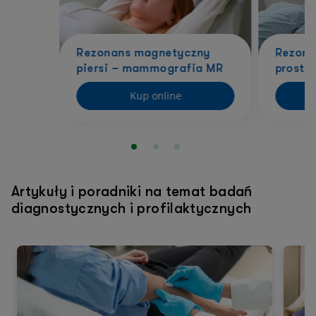
Rezonans magnetyczny
Rezona
piersi – mammografia MR
prosta
Kup online
Artykuły i poradniki na temat badań
diagnostycznych i profilaktycznych