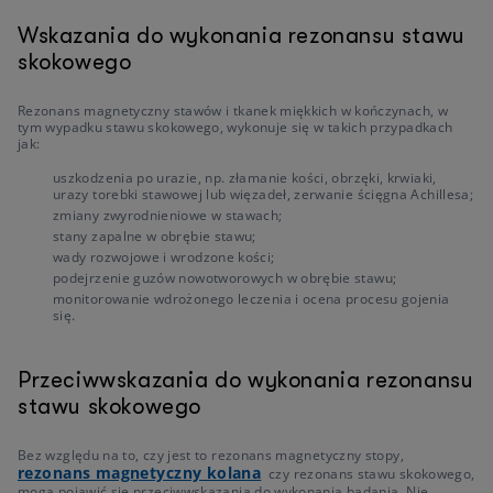
Wskazania do wykonania rezonansu stawu
skokowego
Rezonans magnetyczny stawów i tkanek miękkich w kończynach, w
tym wypadku stawu skokowego, wykonuje się w takich przypadkach
jak:
uszkodzenia po urazie, np. złamanie kości, obrzęki, krwiaki,
urazy torebki stawowej lub więzadeł, zerwanie ścięgna Achillesa;
zmiany zwyrodnieniowe w stawach;
stany zapalne w obrębie stawu;
wady rozwojowe i wrodzone kości;
podejrzenie guzów nowotworowych w obrębie stawu;
monitorowanie wdrożonego leczenia i ocena procesu gojenia
się.
Przeciwwskazania do wykonania rezonansu
stawu skokowego
Bez względu na to, czy jest to rezonans magnetyczny stopy,
rezonans magnetyczny kolana
czy rezonans stawu skokowego,
mogą pojawić się przeciwwskazania do wykonania badania. Nie