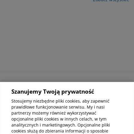
róż
diagnostyka może być kosztowna. To właśnie z
naj
tego powodu wielu pacjentów decyduje się na
wari
zakup pakietów medycznych, które obejmują
również badania laboratoryjne.
Informacje korporacyjne
Szanujemy Twoją prywatność
Stosujemy niezbędne pliki cookies, aby zapewnić
prawidłowe funkcjonowanie serwisu. My i nasi
Kup abonamenty online
partnerzy możemy również wykorzystywać
opcjonalne pliki cookies w innych celach, w tym
analitycznych i marketingowych. Opcjonalne pliki
Kup online
cookies służą do zbierania informacji o sposobie