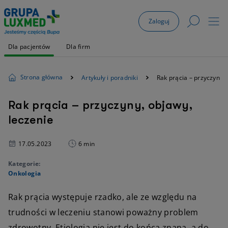
Zaloguj
Dla pacjentów
Dla firm
Strona główna
Artykuły i poradniki
Rak prącia – przyczyny, 
Rak prącia – przyczyny, objawy,
leczenie
17.05.2023
6 min
Kategorie:
Onkologia
Rak prącia występuje rzadko, ale ze względu na
trudności w leczeniu stanowi poważny problem
zdrowotny. Etiologia nie jest do końca znana, a do