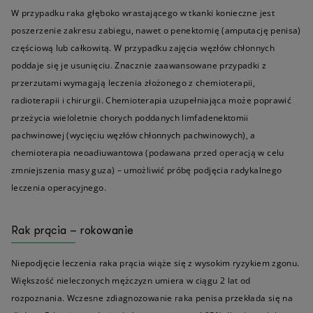
W przypadku raka głęboko wrastającego w tkanki konieczne jest
poszerzenie zakresu zabiegu, nawet o penektomię (amputację penisa)
częściową lub całkowitą. W przypadku zajęcia węzłów chłonnych
poddaje się je usunięciu. Znacznie zaawansowane przypadki z
przerzutami wymagają leczenia złożonego z chemioterapii,
radioterapii i chirurgii. Chemioterapia uzupełniająca może poprawić
przeżycia wieloletnie chorych poddanych limfadenektomii
pachwinowej (wycięciu węzłów chłonnych pachwinowych), a
chemioterapia neoadiuwantowa (podawana przed operacją w celu
zmniejszenia masy guza) – umożliwić próbę podjęcia radykalnego
leczenia operacyjnego.
Rak prącia – rokowanie
Niepodjęcie leczenia raka prącia wiąże się z wysokim ryzykiem zgonu.
Większość nieleczonych mężczyzn umiera w ciągu 2 lat od
rozpoznania. Wczesne zdiagnozowanie raka penisa przekłada się na