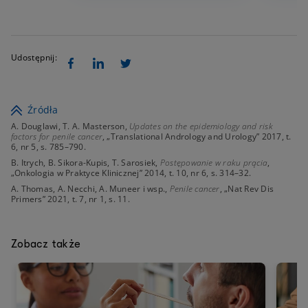
Udostępnij:
Źródła
A. Douglawi, T. A. Masterson,
Updates on the epidemiology and risk
factors for penile cancer
, „Translational Andrology and Urology” 2017, t.
6, nr 5, s. 785–790.
B. Itrych, B. Sikora-Kupis, T. Sarosiek,
Postępowanie w raku prącia
,
„Onkologia w Praktyce Klinicznej” 2014, t. 10, nr 6, s. 314–32.
A. Thomas, A. Necchi, A. Muneer i wsp.,
Penile cancer
, „Nat Rev Dis
Primers” 2021, t. 7, nr 1, s. 11.
Zobacz także