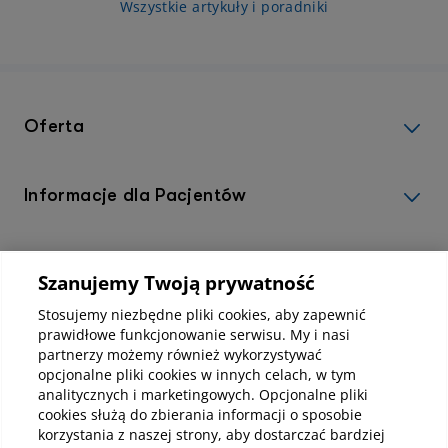
latach obserwuje się wzrost zachorowań,
Wszystkie artykuły i poradniki
dokł
również wśród osób młodszych. Wczesna
co d
diagnoza jest kluczowa w walce z tą chorobą.
uśm
Sprawdź w jaki sposób objawia się rak języka i
jakie są możliwości jego leczenia.
Oferta
Informacje dla Pacjentów
Informacje korporacyjne
Szanujemy Twoją prywatność
Stosujemy niezbędne pliki cookies, aby zapewnić
prawidłowe funkcjonowanie serwisu. My i nasi
Kup abonamenty online
partnerzy możemy również wykorzystywać
opcjonalne pliki cookies w innych celach, w tym
Kup online
analitycznych i marketingowych. Opcjonalne pliki
cookies służą do zbierania informacji o sposobie
korzystania z naszej strony, aby dostarczać bardziej