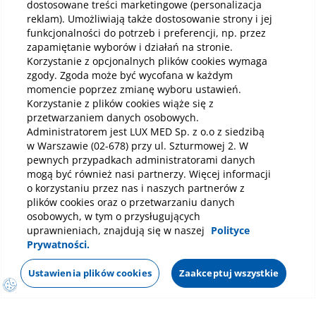
dostosowane treści marketingowe (personalizacja
reklam). Umożliwiają także dostosowanie strony i jej
Pobierz aplikację mobilną
funkcjonalności do potrzeb i preferencji, np. przez
zapamiętanie wyborów i działań na stronie.
Korzystanie z opcjonalnych plików cookies wymaga
zgody. Zgoda może być wycofana w każdym
momencie poprzez zmianę wyboru ustawień.
Korzystanie z plików cookies wiąże się z
przetwarzaniem danych osobowych.
Administratorem jest LUX MED Sp. z o.o z siedzibą
w Warszawie (02-678) przy ul. Szturmowej 2. W
pewnych przypadkach administratorami danych
mogą być również nasi partnerzy. Więcej informacji
o korzystaniu przez nas i naszych partnerów z
plików cookies oraz o przetwarzaniu danych
osobowych, w tym o przysługujących
uprawnieniach, znajdują się w naszej
Polityce
Prywatności.
Ustawienia plików cookies
Zaakceptuj wszystkie
Polityka prywatności
Notka prawna
Dane osobowe
Mapa strony
Oświadczenie o dostępności
Regulamin