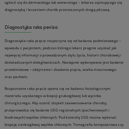
zgłosić się do dermatologa lub wenerologa – lekarza zajmującego się
diagnostyką i leczeniem chorób przenoszonych drogą płciową.
Diagnostyka raka penisa
Diagnostyka raka prącia rozpoczyna się od badania podmiotowego –
wywiadu z pacjentem, podczas którego lekarz pragnie uzyskać jak
najwięcej informacji o prowadzonym stylu życia, historii chorobowej i
doświadczanych dolegliwościach. Następnie wykonywane jest badanie
przedmiotowe – obejrzenie i zbadanie prącia, worka mosznowego
oraz pachwin.
Rozpoznanie raka prącia opiera się na badaniu histologicznym
materiału uzyskanego w biopsji gruboigłowej lub wycinka
chirurgicznego. Aby ocenić stopień zaawansowania choroby,
przeprowadza się badanie USG regionalnych (pachwinowych i
biodrowych) węzłów chłonnych. Pod kontrolą USG można wykonać
biopsję cienkoigłową węzłów chłonnych. Tomografia komputerowa czy