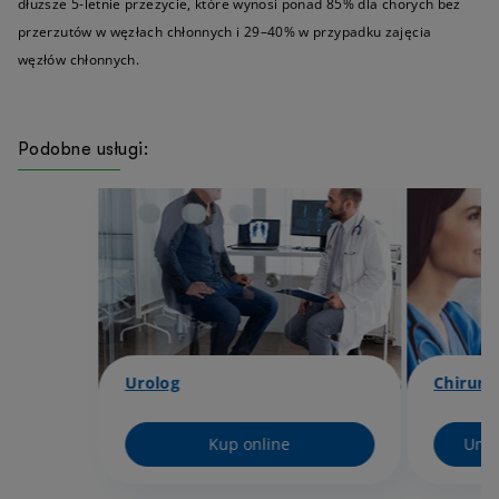
dłuższe 5-letnie przeżycie, które wynosi ponad 85% dla chorych bez
przerzutów w węzłach chłonnych i 29–40% w przypadku zajęcia
węzłów chłonnych.
Podobne usługi:
Urolog
Chirurg
Kup online
Umów