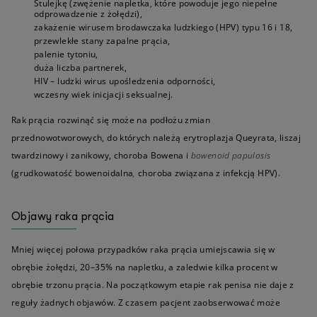
Stulejkę (zwężenie napletka, które powoduje jego niepełne
odprowadzenie z żołędzi),
zakażenie wirusem brodawczaka ludzkiego (HPV) typu 16 i 18,
przewlekłe stany zapalne prącia,
palenie tytoniu,
duża liczba partnerek,
HIV – ludzki wirus upośledzenia odporności,
wczesny wiek inicjacji seksualnej.
Rak prącia rozwinąć się może na podłożu zmian
przednowotworowych, do których należą erytroplazja Queyrata, liszaj
twardzinowy i zanikowy, choroba Bowena i
bowenoid papulosis
(grudkowatość bowenoidalna
,
choroba związana z infekcją HPV).
Objawy raka prącia
Mniej więcej połowa przypadków raka prącia umiejscawia się w
obrębie żołędzi, 20–35% na napletku, a zaledwie kilka procent w
obrębie trzonu prącia. Na początkowym etapie rak penisa nie daje z
reguły żadnych objawów. Z czasem pacjent zaobserwować może