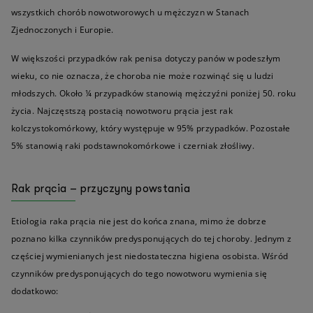
wszystkich chorób nowotworowych u mężczyzn w Stanach
Zjednoczonych i Europie.
W większości przypadków rak penisa dotyczy panów w podeszłym
wieku, co nie oznacza, że choroba nie może rozwinąć się u ludzi
młodszych. Około ¼ przypadków stanowią mężczyźni poniżej 50. roku
życia. Najczęstszą postacią nowotworu prącia jest rak
kolczystokomórkowy, który występuje w 95% przypadków. Pozostałe
5% stanowią raki podstawnokomórkowe i czerniak złośliwy.
Rak prącia – przyczyny powstania
Etiologia raka prącia nie jest do końca znana, mimo że dobrze
poznano kilka czynników predysponujących do tej choroby. Jednym z
częściej wymienianych jest niedostateczna higiena osobista. Wśród
czynników predysponujących do tego nowotworu wymienia się
dodatkowo: