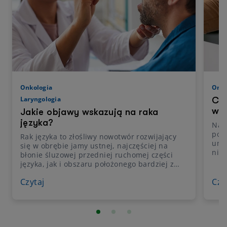
Onkologia
Onko
Laryngologia
Co 
wą
Jakie objawy wskazują na raka
języka?
Na p
powi
Rak języka to złośliwy nowotwór rozwijający
une
się w obrębie jamy ustnej, najczęściej na
nie
błonie śluzowej przedniej ruchomej części
teg
języka, jak i obszaru położonego bardziej z
wątr
tyłu. Cechuje się dużą złośliwością i nierzadko
jest
Czytaj
Czy
już na początkowym etapie choroby daje
siln
przerzuty do regionalnych węzłów chłonnych
pacj
szyi. Wyczuwalny lub widoczny guz w obrębie
Dysk
jamy ustnej często może być pierwszym
rów
sygnałem choroby. Niestety, w ostatnich
pęc