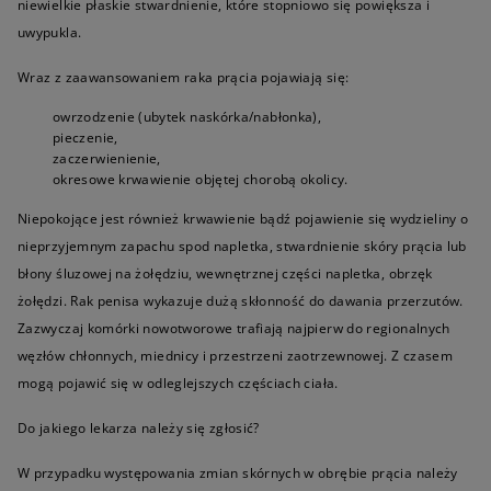
niewielkie płaskie stwardnienie, które stopniowo się powiększa i
uwypukla.
Wraz z zaawansowaniem raka prącia pojawiają się:
owrzodzenie (ubytek naskórka/nabłonka),
pieczenie,
zaczerwienienie,
okresowe krwawienie objętej chorobą okolicy.
Niepokojące jest również krwawienie bądź pojawienie się wydzieliny o
nieprzyjemnym zapachu spod napletka, stwardnienie skóry prącia lub
błony śluzowej na żołędziu, wewnętrznej części napletka, obrzęk
żołędzi. Rak penisa wykazuje dużą skłonność do dawania przerzutów.
Zazwyczaj komórki nowotworowe trafiają najpierw do regionalnych
węzłów chłonnych, miednicy i przestrzeni zaotrzewnowej. Z czasem
mogą pojawić się w odleglejszych częściach ciała.
Do jakiego lekarza należy się zgłosić?
W przypadku występowania zmian skórnych w obrębie prącia należy