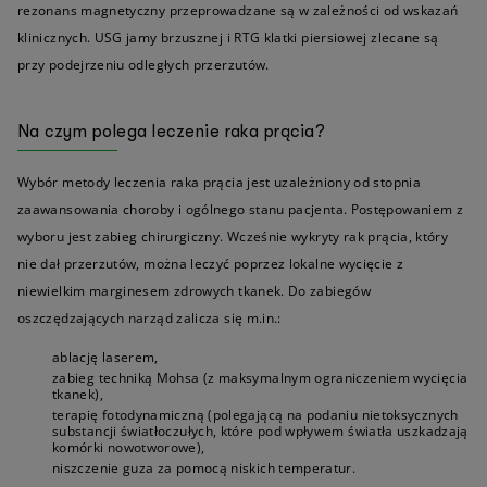
rezonans magnetyczny przeprowadzane są w zależności od wskazań
klinicznych. USG jamy brzusznej i RTG klatki piersiowej zlecane są
przy podejrzeniu odległych przerzutów.
Na czym polega leczenie raka prącia?
Wybór metody leczenia raka prącia jest uzależniony od stopnia
zaawansowania choroby i ogólnego stanu pacjenta. Postępowaniem z
wyboru jest zabieg chirurgiczny. Wcześnie wykryty rak prącia, który
nie dał przerzutów, można leczyć poprzez lokalne wycięcie z
niewielkim marginesem zdrowych tkanek. Do zabiegów
oszczędzających narząd zalicza się m.in.:
ablację laserem,
zabieg techniką Mohsa (z maksymalnym ograniczeniem wycięcia
tkanek),
terapię fotodynamiczną (polegającą na podaniu nietoksycznych
substancji światłoczułych, które pod wpływem światła uszkadzają
komórki nowotworowe),
niszczenie guza za pomocą niskich temperatur.