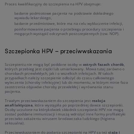
Proces kwalifikacyjny do szczepienia na HPV obejmuje:
badanie podmiotowe pacjenta na podstawie dokładnego
wywiadu lekarskiego,
badanie przedmiotowe, które ma na celu wykluczenie infekcji,
poinformowanie pacjenta o przebiegu procedury szczepienia i
mogących wystąpić odczynach poszczepiennych (tzw. NOP).
Szczepionka HPV – przeciwwskazania
Szczepieniu nie mogą być poddane osoby w
ostrych fazach chorób
,
których przebieg jest ciężki lub umiarkowany. Mowa tutaj zarówno o
chorobach przewlekłych, jak i o wszelkich infekcjach. W takich
przypadkach należy szczepienie odłożyć do czasu całkowitego
wyleczenia (choroby infekcyjne) lub do momentu, w którym minie faza
zaostrzenia objawów choroby przewlekłej i wyrównania stanu
pacjenta.
Trwałym przeciwwskazaniem do szczepienia jest
reakcja
anafilaktyczna
, która wystąpiła po poprzedniej dawce szczepionki.
Osoby uczulone na którykolwiek składnik szczepionki HPV nie mogą
zostać poddane immunizacji i muszą wdrożyć inne formy profilaktyki
przeciwko zakażeniu wirusem brodawczaka ludzkiego (higiena
seksualna).
Przeciwwskazaniem do podania szczepionki na HPV są też
ciąża i