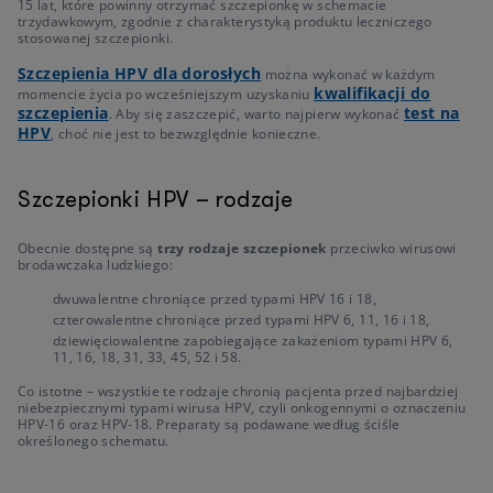
15 lat, które powinny otrzymać szczepionkę w schemacie
trzydawkowym, zgodnie z charakterystyką produktu leczniczego
stosowanej szczepionki.
Szczepienia HPV dla dorosłych
można wykonać w każdym
kwalifikacji do
momencie życia po wcześniejszym uzyskaniu
szczepienia
test na
. Aby się zaszczepić, warto najpierw wykonać
HPV
, choć nie jest to bezwzględnie konieczne.
Szczepionki HPV – rodzaje
Obecnie dostępne są
trzy rodzaje szczepionek
przeciwko wirusowi
brodawczaka ludzkiego:
dwuwalentne chroniące przed typami HPV 16 i 18,
czterowalentne chroniące przed typami HPV 6, 11, 16 i 18,
dziewięciowalentne zapobiegające zakażeniom typami HPV 6,
11, 16, 18, 31, 33, 45, 52 i 58.
Co istotne – wszystkie te rodzaje chronią pacjenta przed najbardziej
niebezpiecznymi typami wirusa HPV, czyli onkogennymi o oznaczeniu
HPV-16 oraz HPV-18. Preparaty są podawane według ściśle
określonego schematu.