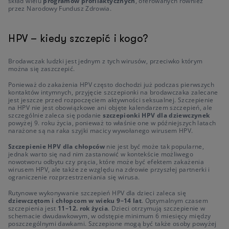
skład wielu
programów profilaktycznych
, oferowanych również
przez Narodowy Fundusz Zdrowia.
HPV – kiedy szczepić i kogo?
Brodawczak ludzki jest jednym z tych wirusów, przeciwko którym
można się zaszczepić.
Ponieważ do zakażenia HPV często dochodzi już podczas pierwszych
kontaktów intymnych, przyjęcie szczepionki na brodawczaka zalecane
jest jeszcze przed rozpoczęciem aktywności seksualnej. Szczepienie
na HPV nie jest obowiązkowe ani objęte kalendarzem szczepień, ale
szczególnie zaleca się podanie
szczepionki HPV dla dziewczynek
powyżej 9. roku życia, ponieważ to właśnie one w późniejszych latach
narażone są na raka szyjki macicy wywołanego wirusem HPV.
Szczepienie HPV dla chłopców
nie jest być może tak popularne,
jednak warto się nad nim zastanowić w kontekście możliwego
nowotworu odbytu czy prącia, które może być efektem zakażenia
wirusem HPV, ale także ze względu na zdrowie przyszłej partnerki i
ograniczenie rozprzestrzeniania się wirusa.
Rutynowe wykonywanie szczepień HPV dla dzieci zaleca się
dziewczętom i chłopcom w wieku 9–14 lat
. Optymalnym czasem
szczepienia jest
11–12. rok życia
. Dzieci otrzymują szczepienie w
schemacie dwudawkowym, w odstępie minimum 6 miesięcy między
poszczególnymi dawkami. Szczepione mogą być także osoby powyżej