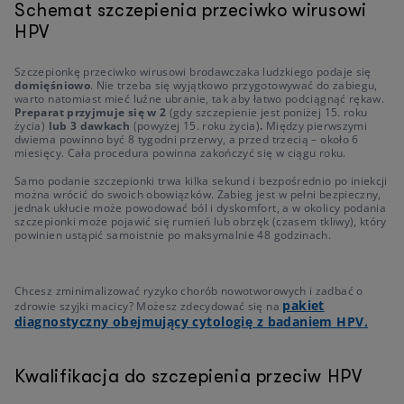
Schemat szczepienia przeciwko wirusowi
HPV
Szczepionkę przeciwko wirusowi brodawczaka ludzkiego podaje się
domięśniowo
. Nie trzeba się wyjątkowo przygotowywać do zabiegu,
warto natomiast mieć luźne ubranie, tak aby łatwo podciągnąć rękaw.
Preparat przyjmuje się w 2
(gdy szczepienie jest poniżej 15. roku
życia)
lub 3 dawkach
(powyżej 15. roku życia)
.
Między pierwszymi
dwiema powinno być 8 tygodni przerwy, a przed trzecią – około 6
miesięcy. Cała procedura powinna zakończyć się w ciągu roku.
Samo podanie szczepionki trwa kilka sekund i bezpośrednio po iniekcji
można wrócić do swoich obowiązków. Zabieg jest w pełni bezpieczny,
jednak ukłucie może powodować ból i dyskomfort, a w okolicy podania
szczepionki może pojawić się rumień lub obrzęk (czasem tkliwy), który
powinien ustąpić samoistnie po maksymalnie 48 godzinach.
Chcesz zminimalizować ryzyko chorób nowotworowych i zadbać o
pakiet
zdrowie szyjki macicy? Możesz zdecydować się na
diagnostyczny obejmujący cytologię z badaniem HPV.
Kwalifikacja do szczepienia przeciw HPV