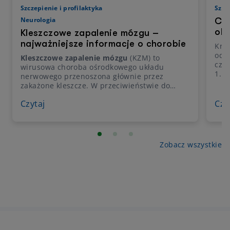
Szczepienie i profilaktyka
Szcz
Neurologia
Czy
obj
Kleszczowe zapalenie mózgu –
najważniejsze informacje o chorobie
Krzt
odd
Kleszczowe zapalenie mózgu
(KZM) to
częs
wirusowa choroba ośrodkowego układu
1. r
nerwowego przenoszona głównie przez
Obec
zakażone kleszcze. W przeciwieństwie do
zac
boreliozy nie leczy się jej antybiotykami,
jed
Czytaj
Czy
ponieważ wywołuje ją wirus, a nie bakteria.
pono
Choroba może przebiegać łagodnie, ale u
Jak 
części pacjentów prowadzi do zapalenia opon
mózgowo-rdzeniowych, zapalenia mózgu lub
rdzenia kręgowego. Dowiedz się, po jakim
Zobacz wszystkie
czasie pojawiają się
objawy kleszczowego
zapalenia mózgu
, jak wygląda diagnostyka i
dlaczego szczepienie jest najskuteczniejszą
formą profilaktyki.