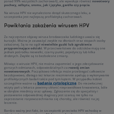
ponad 99% wszystkich zachorowań), ale wywołuje również
nowotwory
pochwy, odbytu, sromu, jak i języka, gardła czy prącia
.
Na wirusa HPV nie wynaleziono dotąd skutecznego leku, a
szczepionka jest najlepszą profilaktyką zachorowań.
Powikłania zakażenia wirusem HPV
Za najczęstsze objawy wirusa brodawczaka ludzkiego uważa się
kurzajki. Można je zauważyć zwykle na dłoniach oraz stopach osoby
zakażonej. Są to na ogół
niewielkie guzki lub zgrubienia
przypominające odciski
. W przeciwieństwie do odcisków mają one
jednak pośrodku niewielki, czarny punkt, pojedynczy lub kilka
drobnych. Zwykle są to bezbolesne zmiany.
Mówiąc o wirusie HPV, nie można zapomnieć o jego zdecydowanie
gorszych odmianach, odpowiedzialnych za
rozwój zmian
nowotworowych
. Początkowo infekcja może przebiegać całkowicie
bezobjawowo, dlatego też lekarze niezmiennie apelują o wykonywanie
profilaktycznych badań także pod tym kątem. W przypadku kobiet
badania cytologiczne
szczególnie ważne są
. Do niezwłocznej
wizyty pań u lekarza powinny skłonić nieprawidłowe krwawienia, bóle
w obrębie miednicy oraz upławy. Zgłoszenie się do specjalisty i
postawienie odpowiedniej diagnozy jest szansą nie tylko na
zaprzestanie rozpowszechniania się choroby, ale również na jej
leczenie.
Bardzo ważny jest fakt, że szczepionki przeciwko HPV wchodzą w