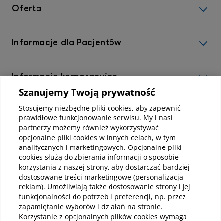
Oferta
Informacje dla Pacjentów
Informacje korporacyjne
Szanujemy Twoją prywatność
Stosujemy niezbędne pliki cookies, aby zapewnić
Kup abonamenty online
prawidłowe funkcjonowanie serwisu. My i nasi
partnerzy możemy również wykorzystywać
opcjonalne pliki cookies w innych celach, w tym
Kup online
analitycznych i marketingowych. Opcjonalne pliki
cookies służą do zbierania informacji o sposobie
korzystania z naszej strony, aby dostarczać bardziej
dostosowane treści marketingowe (personalizacja
Pobierz aplikację mobilną
reklam). Umożliwiają także dostosowanie strony i jej
funkcjonalności do potrzeb i preferencji, np. przez
zapamiętanie wyborów i działań na stronie.
Korzystanie z opcjonalnych plików cookies wymaga