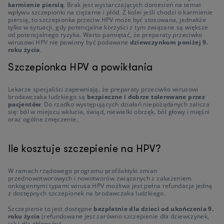
karmienie piersią
. Brak jest wystarczających doniesień na temat
wpływu szczepionki na ciężarne i płód. Z kolei jeśli chodzi o karmienie
piersią, to szczepionka przeciw HPV może być stosowana, jednakże
tylko w sytuacji, gdy potencjalne korzyści z tym związane są większe
od potencjalnego ryzyka. Warto pamiętać, że preparaty przeciwko
wirusowi HPV nie powinny być podawane
dziewczynkom poniżej 9.
roku życia
.
Szczepionka HPV a powikłania
Lekarze specjaliści zapewniają, że preparaty przeciwko wirusowi
brodawczaka ludzkiego są
bezpieczne i dobrze tolerowane przez
pacjentów
. Do rzadko występujących działań niepożądanych zalicza
się: ból w miejscu wkłucia, świąd, niewielki obrzęk, ból głowy i mięśni
oraz ogólne zmęczenie.
Ile kosztuje szczepienie na HPV?
W ramach rządowego programu profilaktyki zmian
przednowotworowych i nowotworów związanych z zakażeniem
onkogennymi typami wirusa HPV możliwa jest pełna refundacja jedną
z dostępnych szczepionek na brodawczaka ludzkiego.
Szczepienie to jest dostępne
bezpłatnie dla dzieci od ukończenia 9.
roku życia
(refundowane jest zarówno szczepienie dla dziewczynek,
jak i dla chłopców).