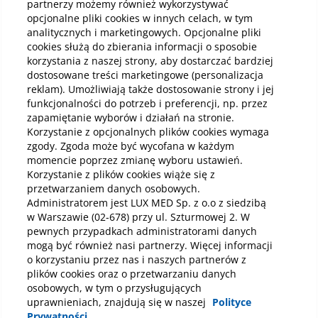
partnerzy możemy również wykorzystywać
kon
Koszty badań laboratoryjnych –
opcjonalne pliki cookies w innych celach, w tym
tym
dlaczego abonament opłaca się
analitycznych i marketingowych. Opcjonalne pliki
bardziej niż płacenie za każdy
Tom
cookies służą do zbierania informacji o sposobie
parametr?
bad
korzystania z naszej strony, aby dostarczać bardziej
ocen
dostosowane treści marketingowe (personalizacja
Badania laboratoryjne są jednym z
niż 
reklam). Umożliwiają także dostosowanie strony i jej
podstawowych elementów diagnostyki
wyk
medycznej. Dzięki nim można wykryć wiele
funkcjonalności do potrzeb i preferencji, np. przez
Czy
prz
chorób na wczesnym etapie, a także
zapamiętanie wyborów i działań na stronie.
kon
monitorować skuteczność leczenia. W
Korzystanie z opcjonalnych plików cookies wymaga
nere
Czytaj
praktyce jednak wiele osób wykonuje je
zgody. Zgoda może być wycofana w każdym
bada
rzadziej, niż zalecają lekarze, głównie ze
momencie poprzez zmianę wyboru ustawień.
tego
względu na koszty. Chociaż cena
Korzystanie z plików cookies wiąże się z
pojedynczego badania laboratoryjnego nie
przetwarzaniem danych osobowych.
wydaje się wysoka, już kompleksowa
Administratorem jest LUX MED Sp. z o.o z siedzibą
diagnostyka może być kosztowna. To właśnie z
Wszystkie artykuły i poradniki
w Warszawie (02-678) przy ul. Szturmowej 2. W
tego powodu wielu pacjentów decyduje się na
zakup pakietów medycznych, które obejmują
pewnych przypadkach administratorami danych
również badania laboratoryjne.
O nas
mogą być również nasi partnerzy. Więcej informacji
o korzystaniu przez nas i naszych partnerów z
Dla Pacjenta
plików cookies oraz o przetwarzaniu danych
Dla Partnera
osobowych, w tym o przysługujących
Dokumenty prawne
uprawnieniach, znajdują się w naszej
Polityce
Prywatności.