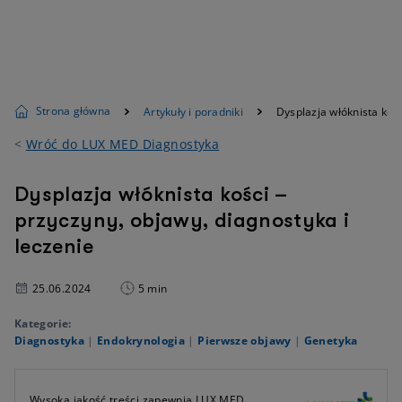
Strona główna
Artykuły i poradniki
Dysplazja włóknista kośc
<
Wróć do LUX MED Diagnostyka
Dysplazja włóknista kości –
przyczyny, objawy, diagnostyka i
leczenie
25.06.2024
5 min
Kategorie:
Diagnostyka
|
Endokrynologia
|
Pierwsze objawy
|
Genetyka
Wysoką jakość treści zapewnia LUX MED