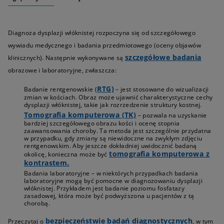
Diagnoza dysplazji włóknistej rozpoczyna się od szczegółowego
wywiadu medycznego i badania przedmiotowego (oceny objawów
szczegółowe badania
klinicznych). Następnie wykonywane są
obrazowe i laboratoryjne, zwłaszcza:
RTG)
Badanie rentgenowskie (
– jest stosowane do wizualizacji
zmian w kościach. Obraz może ujawnić charakterystyczne cechy
dysplazji włóknistej, takie jak rozrzedzenie struktury kostnej.
Tomografia komputerowa (TK)
– pozwala na uzyskanie
bardziej szczegółowego obrazu kości i ocenę stopnia
zaawansowania choroby. Ta metoda jest szczególnie przydatna
w przypadku, gdy zmiany są niewidoczne na zwykłym zdjęciu
rentgenowskim. Aby jeszcze dokładniej uwidocznić badaną
tomografia komputerowa z
okolicę, konieczna może być
kontrastem.
Badania laboratoryjne – w niektórych przypadkach badania
laboratoryjne mogą być pomocne w diagnozowaniu dysplazji
włóknistej. Przykładem jest badanie poziomu fosfatazy
zasadowej, która może być podwyższona u pacjentów z tą
chorobą.
bezpieczeństwie badań diagnostycznych
Przeczytaj o
, w tym