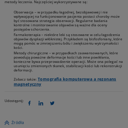
metody leczenia. Najczęściej wykorzystywane są:
Obserwacja – w przypadku łagodnej, bezobjawowej i nie
wpływającej na funkcjonowanie pacjenta postaci choroby może
być stosowana strategia obserwacji. Regularne badania
kontrolne i monitorowanie objawów są ważne dla oceny
postępów schorzenia.
Farmakoterapia – niektóre leki są stosowane w celu łagodzenia
objawów dysplazji włóknistej. Przykładem są bisfosfoniany, które
mogą pomóc w zmniejszeniu bólu i zwiększeniu wytrzymałości
kości.
Metody chirurgiczne – w przypadkach zaawansowanych, które
powodują poważne deformacje kości lub inne powikłania,
konieczne bywa przeprowadzenie operacji. Może ona polegać na
usunięciu zmienionych tkanek, stabilizacji kości lub rekonstrukcji
deformacji.
Tomografia komputerowa a rezonans
Zobacz także:
magnetyczny
Udostępnij:
Źródła