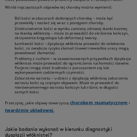
Wśród najczęstszych objawów tej choroby można wymienić:
Ból kości w obszarach dotkniętych chorobą – może być
przewlekły i nasilać się wraz z postępem choroby.
Zniekształcenie kości w wyniku zamiany zdrowej tkanki kostnej
na tkankę włóknistą – może to prowadzić do skrócenia kończyn,
skrzywienia kręgosłupa lub deformacji twarzy.
Łamliwość kości – dysplazja włóknista prowadzi do osłabienia
kości, co zwiększa ryzyko złamań (nawet niewielkie urazy mogą
powodować złamania).
Problemy z ruchem – w zaawansowanych przypadkach dysplazja
włóknista może prowadzić do ograniczenia ruchomości stawów.
Pacjenci mogą mieć trudności z poruszaniem się lub
wykonywaniem codziennych czynności.
Zaburzenia wzrostu – u dzieci z dysplazją włóknistą zaburzenia
wzrostu kości są częstym objawem. Może to prowadzić do
nierównomiernego wzrostu kończyn lub różnic w długości
samych kości.
chorobom reumatycznym
Przeczytaj, jakie objawy towarzyszą
i
twardzinie układowej.
Jakie badania wykonać w kierunku diagnostyki
dysplazji włóknistej?