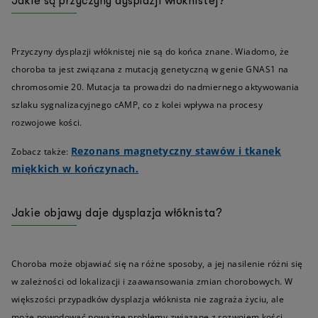
Jakie są przyczyny dysplazji włóknistej?
Przyczyny dysplazji włóknistej nie są do końca znane. Wiadomo, że
choroba ta jest związana z mutacją genetyczną w genie GNAS1 na
chromosomie 20. Mutacja ta prowadzi do nadmiernego aktywowania
szlaku sygnalizacyjnego cAMP, co z kolei wpływa na procesy
rozwojowe kości.
Rezonans magnetyczny stawów i tkanek
Zobacz także:
miękkich w kończynach.
Jakie objawy daje dysplazja włóknista?
Choroba może objawiać się na różne sposoby, a jej nasilenie różni się
w zależności od lokalizacji i zaawansowania zmian chorobowych. W
większości przypadków dysplazja włóknista nie zagraża życiu, ale
może powodować poważne problemy związane z rozwojem kości.