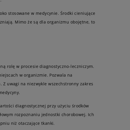
roko stosowane w medycynie. Środki cieniujące
czniają. Mimo że są dla organizmu obojętne, to
ą rolę w procesie diagnostyczno-leczniczym.
 miejscach w organizmie. Pozwala na
h. Z uwagi na niezwykle wszechstronny zakres
medycyny.
artości diagnostycznej przy użyciu środków
łowym rozpoznaniu jednostki chorobowej. Ich
niu niż otaczające tkanki.