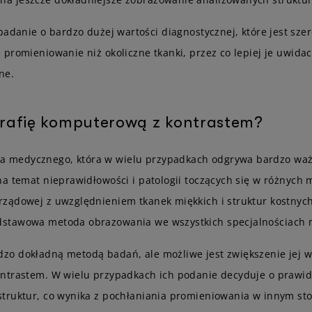
badanie o bardzo dużej wartości diagnostycznej, które jest sze
promieniowanie niż okoliczne tkanki, przez co lepiej je uwida
ne.
rafię komputerową z kontrastem?
 medycznego, która w wielu przypadkach odgrywa bardzo ważn
na temat nieprawidłowości i patologii toczących się w różnych
ządowej z uwzględnieniem tkanek miękkich i struktur kostnyc
dstawowa metoda obrazowania we wszystkich specjalnościach 
o dokładną metodą badań, ale możliwe jest zwiększenie jej w
ontrastem. W wielu przypadkach ich podanie decyduje o prawid
truktur, co wynika z pochłaniania promieniowania w innym stop