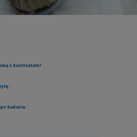
ową z kontrastem?
zytę
 po badaniu