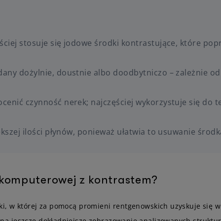
ciej stosuje się jodowe środki kontrastujące, które po
ny dożylnie, doustnie albo doodbytniczo – zależnie od t
enić czynność nerek; najczęściej wykorzystuje się do t
ększej ilości płynów, ponieważ ułatwia to usuwanie środ
 komputerowej z kontrastem?
i, w której za pomocą promieni rentgenowskich uzyskuje się w
a jeszcze dokładniejsze zobrazowanie analizowanych struktur