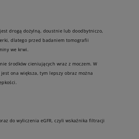
est drogą dożylną, doustnie lub doodbytniczo,
nerki, dlatego przed badaniem tomografii
niny we krwi.
anie środków cieniujących wraz z moczem. W
 jest ona większa, tym lepszy obraz można
epkości.
az do wyliczenia eGFR, czyli wskaźnika filtracji