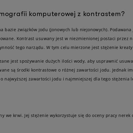
tomografii komputerowej z kontrastem?
a bazie związków jodu (jonowych lub niejonowych). Podawana j
izowane. Kontrast usuwany jest w niezmienionej postaci przez 
nność tego narządu. W tym celu mierzone jest stężenie kreaty
ane jest spożywanie dużych ilości wody, aby usprawnić usuw
ne są środki kontrastowe o różnej zawartości jodu. Jednak im
 najwyższej zawartości jodu i najmniejszej dla tego stężenia l
:
 we krwi. Jej stężenie wykorzystuje się do oceny pracy nerek or