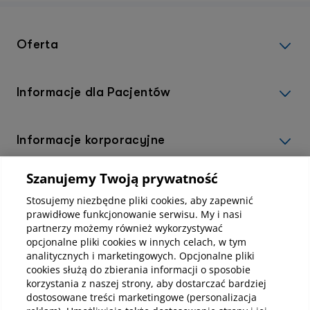
parku, przydomowym ogrodzie czy na działce.
Oferta
Informacje dla Pacjentów
Informacje korporacyjne
Szanujemy Twoją prywatność
Kup abonamenty online
Stosujemy niezbędne pliki cookies, aby zapewnić
prawidłowe funkcjonowanie serwisu. My i nasi
partnerzy możemy również wykorzystywać
Kup online
opcjonalne pliki cookies w innych celach, w tym
analitycznych i marketingowych. Opcjonalne pliki
cookies służą do zbierania informacji o sposobie
korzystania z naszej strony, aby dostarczać bardziej
Pobierz aplikację mobilną
dostosowane treści marketingowe (personalizacja