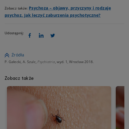
Psychoza – objawy, przyczyny i rodzaje
Zobacz także:
psychoz. Jak leczyć zaburzenia psychotyczne?
Udostępnij:
Źródła
P. Gałecki, A. Szulc,
Psychiatria
, wyd. 1, Wrocław 2018.
Zobacz także