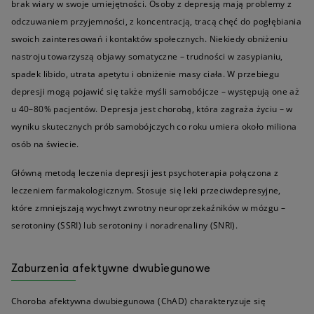
brak wiary w swoje umiejętności. Osoby z depresją mają problemy z
odczuwaniem przyjemności, z koncentracją, tracą chęć do pogłębiania
swoich zainteresowań i kontaktów społecznych. Niekiedy obniżeniu
nastroju towarzyszą objawy somatyczne – trudności w zasypianiu,
spadek libido, utrata apetytu i obniżenie masy ciała. W przebiegu
depresji mogą pojawić się także myśli samobójcze – występują one aż
u 40–80% pacjentów. Depresja jest chorobą, która zagraża życiu – w
wyniku skutecznych prób samobójczych co roku umiera około miliona
osób na świecie.
Główną metodą leczenia depresji jest psychoterapia połączona z
leczeniem farmakologicznym. Stosuje się leki przeciwdepresyjne,
które zmniejszają wychwyt zwrotny neuroprzekaźników w mózgu –
serotoniny (SSRI) lub serotoniny i noradrenaliny (SNRI).
Zaburzenia afektywne dwubiegunowe
Choroba afektywna dwubiegunowa (ChAD) charakteryzuje się