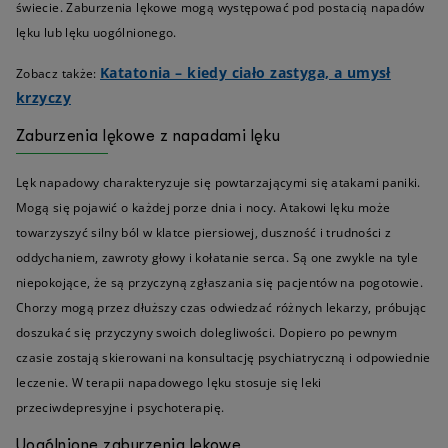
świecie. Zaburzenia lękowe mogą występować pod postacią napadów
lęku lub lęku uogólnionego.
Katatonia – kiedy ciało zastyga, a umysł
Zobacz także:
krzyczy
Zaburzenia lękowe z napadami lęku
Lęk napadowy charakteryzuje się powtarzającymi się atakami paniki.
Mogą się pojawić o każdej porze dnia i nocy. Atakowi lęku może
towarzyszyć silny ból w klatce piersiowej, duszność i trudności z
oddychaniem, zawroty głowy i kołatanie serca. Są one zwykle na tyle
niepokojące, że są przyczyną zgłaszania się pacjentów na pogotowie.
Chorzy mogą przez dłuższy czas odwiedzać różnych lekarzy, próbując
doszukać się przyczyny swoich dolegliwości. Dopiero po pewnym
czasie zostają skierowani na konsultację psychiatryczną i odpowiednie
leczenie. W terapii napadowego lęku stosuje się leki
przeciwdepresyjne i psychoterapię.
Uogólnione zaburzenia lękowe