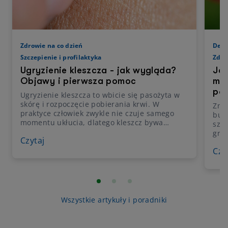
Zdrowie na co dzień
Derm
Szczepienie i profilaktyka
Zdro
Ugryzienie kleszcza - jak wygląda?
Jak
Objawy i pierwsza pomoc
met
po 
Ugryzienie kleszcza to wbicie się pasożyta w
skórę i rozpoczęcie pobierania krwi. W
Znal
praktyce człowiek zwykle nie czuje samego
budz
momentu ukłucia, dlatego kleszcz bywa
szyb
zauważony dopiero po spacerze, kąpieli albo
groź
Czytaj
przy przypadkowym dotknięciu skóry. Sam
zap
ślad po kleszczu nie musi oznaczać choroby,
Czy
usun
ale wymaga obserwacji, bo część kleszczy
zaka
przenosi patogeny wywołujące boreliozę lub
nale
kleszczowe zapalenie mózgu. Kleszcze nie
najb
spadają z drzew, jak często się uważa –
rów
najczęściej bytują w trawach, zaroślach i
alko
Wszystkie artykuły i poradniki
niskiej roślinności, skąd łatwo przechodzą na
skórę lub ubranie człowieka. Do kontaktu z
nimi może dojść nie tylko w lesie, lecz także w