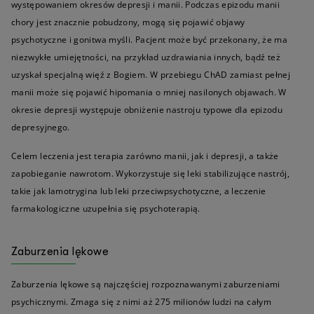
występowaniem okresów depresji i manii. Podczas epizodu manii
chory jest znacznie pobudzony, mogą się pojawić objawy
psychotyczne i gonitwa myśli. Pacjent może być przekonany, że ma
niezwykłe umiejętności, na przykład uzdrawiania innych, bądź też
uzyskał specjalną więź z Bogiem. W przebiegu ChAD zamiast pełnej
manii może się pojawić hipomania o mniej nasilonych objawach. W
okresie depresji występuje obniżenie nastroju typowe dla epizodu
depresyjnego.
Celem leczenia jest terapia zarówno manii, jak i depresji, a także
zapobieganie nawrotom. Wykorzystuje się leki stabilizujące nastrój,
takie jak lamotrygina lub leki przeciwpsychotyczne, a leczenie
farmakologiczne uzupełnia się psychoterapią.
Zaburzenia lękowe
Zaburzenia lękowe są najczęściej rozpoznawanymi zaburzeniami
psychicznymi. Zmaga się z nimi aż 275 milionów ludzi na całym