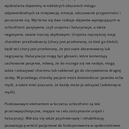
wydzielania dopaminy w niektórych obszarach mózgu
odpowiedzialnych za motywację, emocje, odczuwanie przyjemności i
poruszanie się. Wyróżnia się dwa rodzaje objawów występujących w
schizofrenii: pozytywne, czyli urojenia i halucynacje, a także
negatywne, zwane inaczej ubytkowymi. Urojenia najczęściej mają
charakter prześladowczy (chory jest przekonany, że ktoś go śledzi),
bądź też chory jest przekonany, że jest stale obserwowany lub
nagrywany. Halucynacje mogą być głosami, które komentują
zachowanie pacjenta, mówią, że do niczego się nie nadaje, mogą
także rozkazywać choremu lub nakłaniać go do skrzywdzenia drugiej
osoby. W przebiegu choroby pacjent może doświadczać zjawiska echa
myśli, a także mieć poczucie, że każdy może je odczytać (odsłonięcie
myśli).
Podstawowym elementem w leczeniu schizofrenii są leki
przeciwpsychotyczne, mające na celu zatrzymanie urojeń i
halucynacji. Wdraża się także psychoterapię i rehabilitację,
pozwalającą wrócić pacjentowi do funkcjonowania w społeczeństwie.