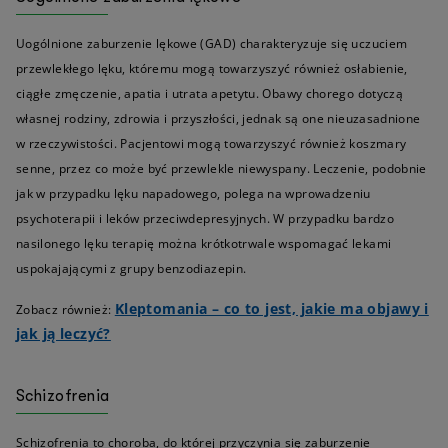
Uogólnione zaburzenie lękowe (GAD) charakteryzuje się uczuciem
przewlekłego lęku, któremu mogą towarzyszyć również osłabienie,
ciągłe zmęczenie, apatia i utrata apetytu. Obawy chorego dotyczą
własnej rodziny, zdrowia i przyszłości, jednak są one nieuzasadnione
w rzeczywistości. Pacjentowi mogą towarzyszyć również koszmary
senne, przez co może być przewlekle niewyspany. Leczenie, podobnie
jak w przypadku lęku napadowego, polega na wprowadzeniu
psychoterapii i leków przeciwdepresyjnych. W przypadku bardzo
nasilonego lęku terapię można krótkotrwale wspomagać lekami
uspokajającymi z grupy benzodiazepin.
Kleptomania – co to jest, jakie ma objawy i
Zobacz również:
jak ją leczyć?
Schizofrenia
Schizofrenia to choroba, do której przyczynia się zaburzenie