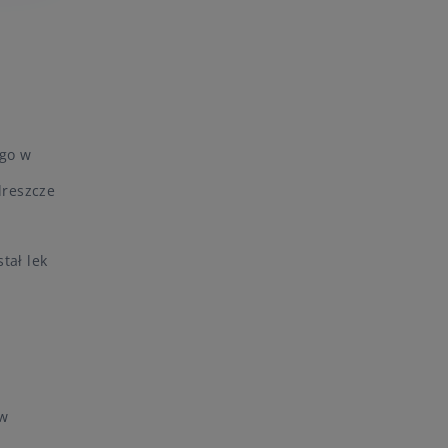
ego w
dreszcze
tał lek
 w