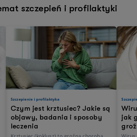
emat szczepień i profilaktyki
Szczepienie i profilaktyka
Szczepie
Czym jest krztusiec? Jakie są
Wiru
objawy, badania i sposoby
jak 
leczenia
gro
Krztusiec (koklusz) to groźna choroba
Wirus 