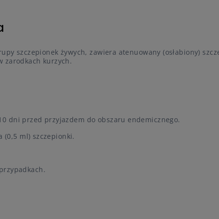
a
grupy szczepionek żywych, zawiera atenuowany (osłabiony) szcz
w zarodkach kurzych.
10 dni przed przyjazdem do obszaru endemicznego.
 (0,5 ml) szczepionki.
 przypadkach.