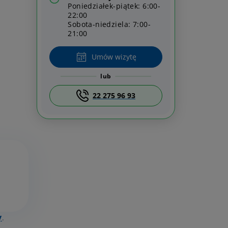
Poniedziałek-piątek: 6:00-
22:00
Sobota-niedziela: 7:00-
21:00
Umów wizytę
lub
22 275 96 93
y
.