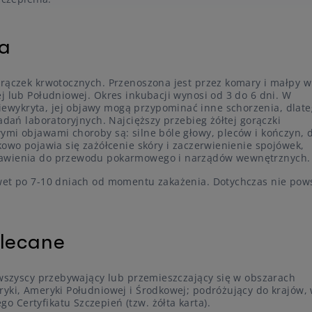
ka
orączek krwotocznych. Przenoszona jest przez komary i małpy w
j lub Południowej. Okres inkubacji wynosi od 3 do 6 dni. W
wykryta, jej objawy mogą przypominać inne schorzenia, dlat
adań laboratoryjnych. Najcięższy przebieg żółtej gorączki
ymi objawami choroby są: silne bóle głowy, pleców i kończyn, 
kowo pojawia się zażółcenie skóry i zaczerwienienie spojówek,
wawienia do przewodu pokarmowego i narządów wewnętrznych.
wet po 7-10 dniach od momentu zakażenia. Dotychczas nie pows
alecane
 wszyscy przebywający lub przemieszczający się w obszarach
ryki, Ameryki Południowej i Środkowej; podróżujący do krajów,
 Certyfikatu Szczepień (tzw. żółta karta).