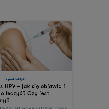
nie i profilaktyka
s HPV – jak się objawia i
go leczyć? Czy jest
źny?
HPV to aktualny w ostatnim czasie