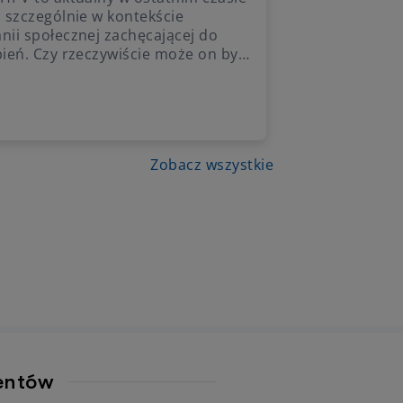
 szczególnie w kontekście
ii społecznej zachęcającej do
ień. Czy rzeczywiście może on być
oźny, jak się podaje? Jak można się
ć i jakie są objawy HPV? A przede
kim – czy warto się zaszczepić
iwko wirusowi brodawczaka
ego?
Zobacz wszystkie
jentów