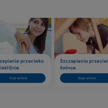
zepienie przeciwko
Szczepienia przeciw
iekliźnie
śwince
Kup online
Kup online