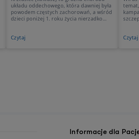
układu oddechowego, która dawniej była
temat,
powodem częstych zachorowań, a wśród
kampan
dzieci poniżej 1. roku życia nierzadko
szczep
powodowała zgon. Obecnie, dzięki
tak gr
programowi szczepień, liczba
zarazi
Czytaj
Czytaj
zachorowań na koklusz znacznie spadła,
wszyst
jednak od pewnego czasu obserwuje się
przec
ponowny wzrost zakażeń u dzieci i
ludzki
dorosłych. Jak je rozpoznać i leczyć?
Informacje dla Pac