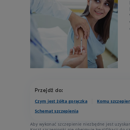
Przejdź do:
Czym jest żółta gorączka
Komu szczepieni
Schemat szczepienia
Aby wykonać szczepienie niezbędne jest uzyska
Koszt szczepionki nie obejmuje kwalifikacji do s