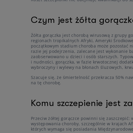
Czym jest żółta gorącz
Żółta gorączka jest chorobą wirusową z grupy g
regionach tropikalnych Afryki, Ameryki Środkowe
początkowym stadium choroba może pozostać nie
razie jej podejrzenia, zalecane jest wykonanie b
zaobserwowano u dzieci i osób starszych. Typow
i nudności, gorączka, w fazie krwotocznej dodat
wybroczyny i wylewy na błonach śluzowych, kr
Szacuje się, że śmiertelność przekracza 50% na
na tę chorobę.
Komu szczepienie jest z
Przeciw żółtej gorączce powinni się zaszczepić:
występowania choroby, szczególnie w krajach Af
których wymaga się posiadania Międzynarodowego