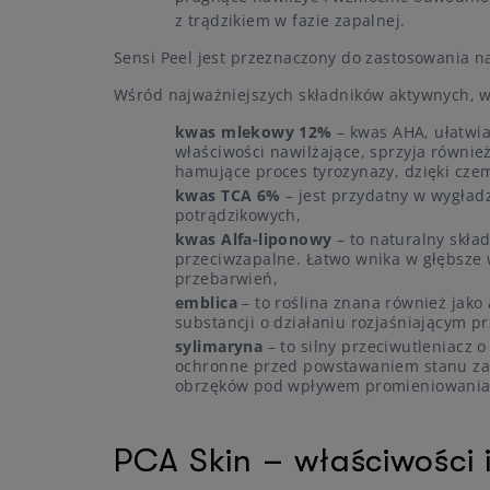
z trądzikiem w fazie zapalnej.
Sensi Peel jest przeznaczony do zastosowania na
Wśród najważniejszych składników aktywnych, wc
kwas mlekowy 12%
– kwas AHA, ułatwia
właściwości nawilżające, sprzyja równie
hamujące proces tyrozynazy, dzięki cz
kwas TCA 6%
– jest przydatny w wygładz
potrądzikowych,
kwas Alfa-liponowy
– to naturalny skła
przeciwzapalne. Łatwo wnika w głębsze 
przebarwień,
emblica
– to roślina znana również jako
substancji o działaniu rozjaśniającym p
sylimaryna
– to silny przeciwutleniacz 
ochronne przed powstawaniem stanu za
obrzęków pod wpływem promieniowania
PCA Skin – właściwości 