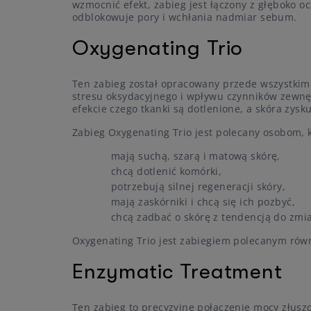
wzmocnić efekt, zabieg jest łączony z głęboko o
odblokowuje pory i wchłania nadmiar sebum.
Oxygenating Trio
Ten zabieg został opracowany przede wszystkim
stresu oksydacyjnego i wpływu czynników zewnę
efekcie czego tkanki są dotlenione, a skóra zysk
Zabieg Oxygenating Trio jest polecany osobom, k
mają suchą, szarą i matową skórę,
chcą dotlenić komórki,
potrzebują silnej regeneracji skóry,
mają zaskórniki i chcą się ich pozbyć,
chcą zadbać o skórę z tendencją do zmi
Oxygenating Trio jest zabiegiem polecanym rów
Enzymatic Treatment
Ten zabieg to precyzyjne połączenie mocy złusz