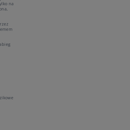
ylko na
iona,
rzez
blemem
abieg
dzikowe