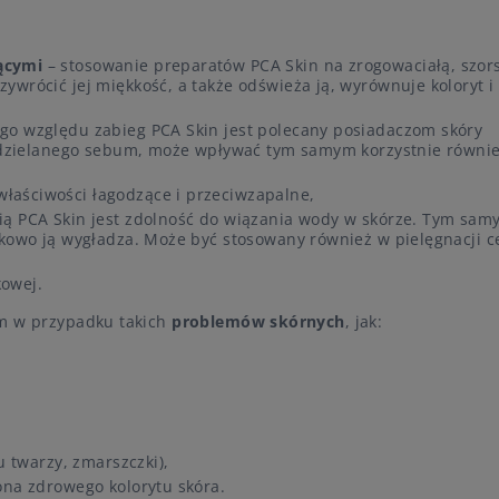
jącymi
– stosowanie preparatów PCA Skin na zrogowaciałą, szors
ywrócić jej miękkość, a także odświeża ją, wyrównuje koloryt i
ego względu zabieg PCA Skin jest polecany posiadaczom skóry
 wydzielanego sebum, może wpływać tym samym korzystnie równi
łaściwości łagodzące i przeciwzapalne,
ią PCA Skin jest zdolność do wiązania wody w skórze. Tym sa
tkowo ją wygładza. Może być stosowany również w pielęgnacji c
kowej.
im w przypadku takich
problemów skórnych
, jak:
u twarzy, zmarszczki),
ona zdrowego kolorytu skóra.