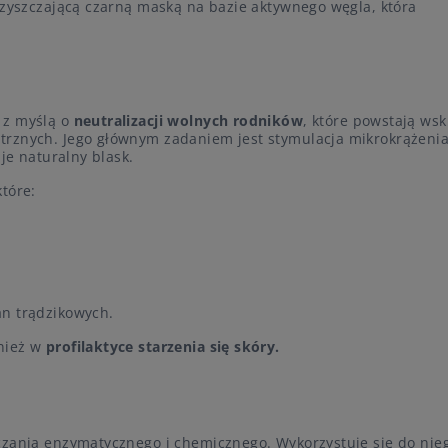
czyszczającą czarną maską na bazie aktywnego węgla, która
 z myślą o
neutralizacji wolnych rodników
, które powstają ws
trznych. Jego głównym zadaniem jest stymulacja mikrokrążenia
uje naturalny blask.
tóre:
an trądzikowych.
nież w
profilaktyce starzenia się skóry.
czania enzymatycznego i chemicznego. Wykorzystuje się do nie