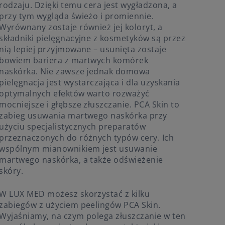
rodzaju. Dzięki temu cera jest wygładzona, a
przy tym wygląda świeżo i promiennie.
Wyrównany zostaje również jej koloryt, a
składniki pielęgnacyjne z kosmetyków są przez
nią lepiej przyjmowane – usunięta zostaje
bowiem bariera z martwych komórek
naskórka. Nie zawsze jednak domowa
pielęgnacja jest wystarczająca i dla uzyskania
optymalnych efektów warto rozważyć
mocniejsze i głębsze złuszczanie. PCA Skin to
zabieg usuwania martwego naskórka przy
użyciu specjalistycznych preparatów
przeznaczonych do różnych typów cery. Ich
wspólnym mianownikiem jest usuwanie
martwego naskórka, a także odświeżenie
skóry.
W LUX MED możesz skorzystać z kilku
zabiegów z użyciem peelingów PCA Skin.
Wyjaśniamy, na czym polega złuszczanie w ten