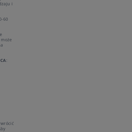
zaju i
0-60
e
a może
na
PCA
:
ywrócić
Aby