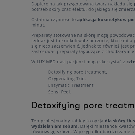
Dopiero na tak przygotowaną twarz nakłada się
potrzeb skóry oraz efektu, do jakiego się zmier
Ostatnia czynność to
aplikacja kosmetyków pie
minut.
Preparaty stosowane na skórę mogą powodować p
jednak jest to krótkotrwałe odczucie, które mij
się nieco zaczerwienić, jednak to również jest p
zastosować preparaty łagodzące z chłodzącym e
W LUX MED nasi pacjenci mogą skorzystać z
czte
Detoxifying pore treatment,
Oxygenating Trio,
Enzymatic Treatment,
Sensi Peel.
Detoxifying pore treat
Ten profesjonalny zabieg to opcja
dla skóry tłu
wydzielaniem sebum
. Dzięki mieszance kwasów
równowagę skórze. W przypadku bardzo zanieczys