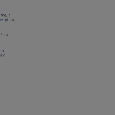
tką, a
 wspiera
eż na
mym
ery