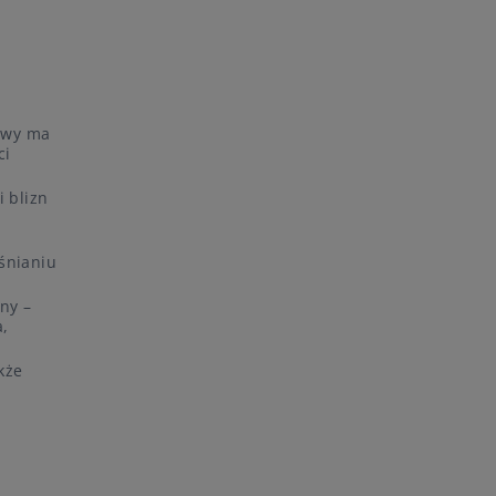
owy ma
ci
 blizn
i
śnianiu
ny –
a,
kże