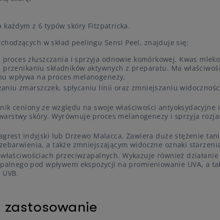
 każdym z 6 typów skóry Fitzpatricka.
hodzących w skład peelingu Sensi Peel, znajduje się:
 proces złuszczania i sprzyja odnowie komórkowej. Kwas mlek
ż przenikaniu składników aktywnych z preparatu. Ma właściwoś
emu wpływa na proces melanogenezy,
aniu zmarszczek, spłycaniu linii oraz zmniejszaniu widoczności
dnik ceniony ze względu na swoje właściwości antyoksydacyjne 
warstwy skóry. Wyrównuje proces melanogenezy i sprzyja rozja
 agrest indyjski lub Drzewo Malacca. Zawiera duże stężenie tani
rzebarwienia, a także zmniejszającym widoczne oznaki starzeni
o właściwościach przeciwzapalnych. Wykazuje również działanie
palnego pod wpływem ekspozycji na promieniowanie UVA, a ta
 UVB.
i zastosowanie