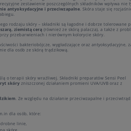
Precyzyjne zestawienie poszczególnych składników wpływa nie t
nie antyoksydacyjne i przeciwzapalne
. Skóra staje się rozjaśn
abiegu.
ego rodzaju skóry – składniki są łagodne i dobrze tolerowane p
z
szarą, ziemistą cerą
(również ze skórą palacza), a także z pro
 przy przebarwieniach i nierównym kolorycie skóry.
aściwości bakteriobójcze, wygładzające oraz antyoksydacyjne, z
nie dla osób ze skórą trądzikową.
ą o terapii skóry wrażliwej. Składniki preparatów Sensi Peel
ryt skóry
zniszczonej działaniem promieni UVA/UVB oraz z
ądzikiem
. Ze względu na działanie przeciwzapalne i przeciwtrą
.in dla osób, które:
drobne linie,
ną skórę,