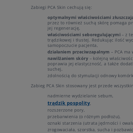
Zabiegi PCA Skin cechują się:
optymalnymi właściwościami złuszcza
przez to również suchą skórę pomaga prz
jej regenerację,
właściwościami seboregulującymi
– z t
trądzikowej i tłustej. Redukując ilość
samopoczucie pacjenta,
działaniem przeciwzapalnym
– PCA ma w
nawilżaniem skóry
– kolejną właściwośc
poprawia jej elastyczność, a także doda
suchej,
zdolnością do stymulacji odnowy komór
Zabieg PCA Skin stosowany jest przede wszystk
nadmierne wydzielanie sebum,
trądzik pospolity
,
rozszerzone pory,
przebarwienia (o różnym podłożu),
oznaki starzenia (utrata jędrności i owal
zrogowaciała, szorstka, sucha i pozbawi