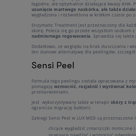
łagodne, ale optymalnie działające kwasy AHA. 
usunięcie martwego naskórka, ale także działa
wygładzona i rozświetlona w krótkim czasie po z
Enzymatic Treatment jest przeznaczony dla każd
skórę. Poleca się go przede wszystkim osobom 
nadmiernego rogowacenia
. Sprawdza się także
Dodatkowo, ze względu na brak złuszczania i wł
ten stanowi alternatywę dla peelingów, szczegól
Sensi Peel
Formuła tego peelingu została opracowana z myśl
pomagają
wzmocnić, rozjaśnić i wyrównać kolo
przebarwieniami.
Jest wykorzystywany także w terapii
skóry z tr
ogranicza migrację bakterii.
Zabiegi Sensi Peel w LUX MED są przeznaczone m
chcące wygładzić zmarszczki mimiczne i 
pragnące nawilżyć i wzmocnić odwodnio