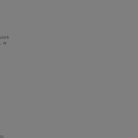
kutek
, w
go