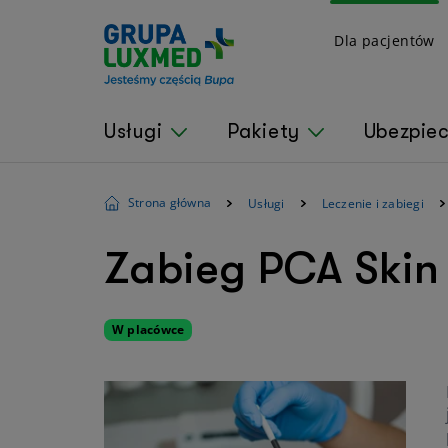
Dla pacjentów
Usługi
Pakiety
Ubezpie
Strona główna
Usługi
Leczenie i zabiegi
Zabieg PCA Skin
W placówce