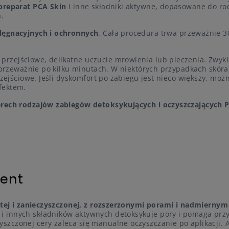
preparat PCA Skin
i inne składniki aktywne, dopasowane do rod
za.
lęgnacyjnych i ochronnych
. Cała procedura trwa przeważnie 3
rzejściowe, delikatne uczucie mrowienia lub pieczenia. Zwykl
a przeważnie po kilku minutach. W niektórych przypadkach skór
rzejściowe. Jeśli dyskomfort po zabiegu jest nieco większy, moż
fektem.
rech rodzajów zabiegów detoksykujących i oczyszczających 
ment
stej i zanieczyszczonej, z rozszerzonymi porami i nadmiernym
 i innych składników aktywnych detoksykuje pory i pomaga prz
zczonej cery zaleca się manualne oczyszczanie po aplikacji. 