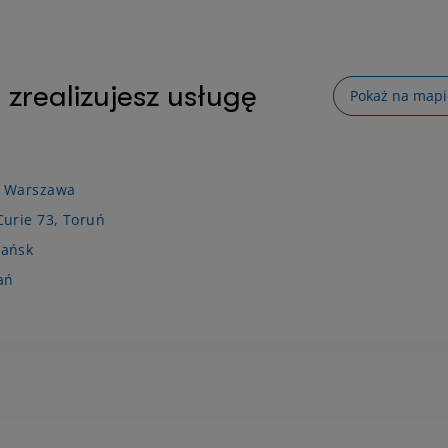
 zrealizujesz usługę
Pokaż na mapi
, Warszawa
Curie 73, Toruń
dańsk
ań