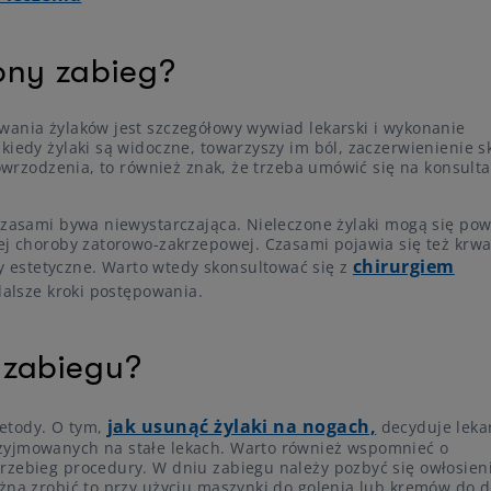
ony zabieg?
wania żylaków jest szczegółowy wywiad lekarski i wykonanie
kiedy żylaki są widoczne, towarzyszy im ból, zaczerwienienie s
 owrzodzenia, to również znak, że trzeba umówić się na konsulta
 czasami bywa niewystarczająca. Nieleczone żylaki mogą się pow
nej choroby zatorowo-zakrzepowej. Czasami pojawia się też krwa
chirurgiem
 estetyczne. Warto wtedy skonsultować się z
 dalsze kroki postępowania.
 zabiegu?
jak usunąć żylaki na nogach,
etody. O tym,
decyduje leka
zyjmowanych na stałe lekach. Warto również wspomnieć o
rzebieg procedury. W dniu zabiegu należy pozbyć się owłosieni
żna zrobić to przy użyciu maszynki do golenia lub kremów do de