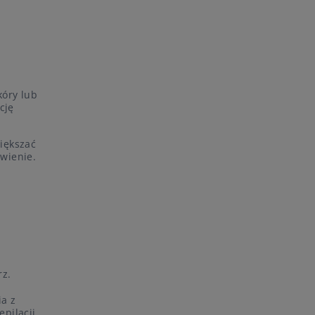
kóry lub
cję
iększać
wienie.
rz.
a z
pilacji.