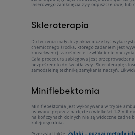
laserowego zamknięcia żyły odpiszczelowej lub 
Skleroterapia
Do leczenia małych żylaków może być wykorzys
chemicznego środka, którego zadaniem jest wyw
konsekwencji zarośnięcie i zwłóknienie naczynia.
Cała procedura zabiegowa jest przeprowadzana
bezpośrednio do światła żyły. Skleroterapię stos
samodzielną technikę zamykania naczyń. Likwida
Miniflebektomia
Miniflebektomia jest wykonywana w trybie ambul
usuwane poprzez nacięcie o wielkości 1-2 milim
na kończynach dolnych nie są widoczne żadne b
kolejnego dnia.
Żylaki – poznaj metody ich
Przeczytaj także: