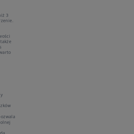
iż 3
rzenie.
wości
 także
s
 warto
dy
ązków
pozwala
olnej
oda