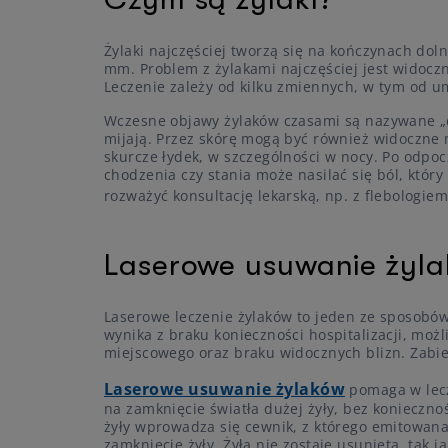
Żylaki najczęściej tworzą się na kończynach doln
mm. Problem z żylakami najczęściej jest widoczny
Leczenie zależy od kilku zmiennych, w tym od um
Wczesne objawy żylaków czasami są nazywane „c
mijają. Przez skórę mogą być również widoczne n
skurcze łydek, w szczególności w nocy. Po odpoc
chodzenia czy stania może nasilać się ból, któr
rozważyć konsultację lekarską, np. z flebologie
Laserowe usuwanie żyl
Laserowe leczenie żylaków to jeden ze sposobó
wynika z braku konieczności hospitalizacji, moż
miejscowego oraz braku widocznych blizn. Zabie
Laserowe usuwanie żylaków
pomaga w lecz
na zamknięcie światła dużej żyły, bez konieczno
żyły wprowadza się cewnik, z którego emitowana
zamknięcie żyły. Żyła nie zostaje usunięta, tak 