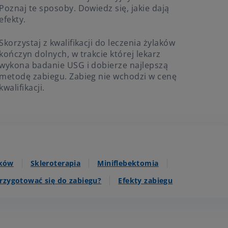
Poznaj te sposoby. Dowiedz się, jakie dają
efekty.
Skorzystaj z kwalifikacji do leczenia żylaków
kończyn dolnych, w trakcie której lekarz
wykona badanie USG i dobierze najlepszą
metodę zabiegu. Zabieg nie wchodzi w cenę
kwalifikacji.
aków
Skleroterapia
Miniflebektomia
przygotować się do zabiegu?
Efekty zabiegu