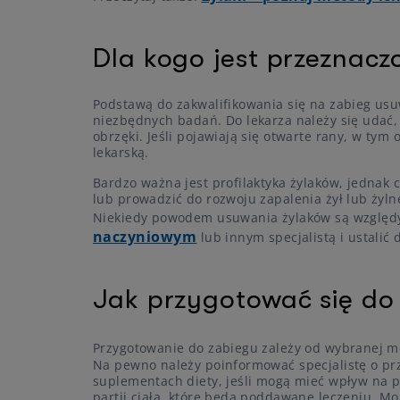
Dla kogo jest przeznacz
Podstawą do zakwalifikowania się na zabieg usu
niezbędnych badań. Do lekarza należy się udać, 
obrzęki. Jeśli pojawiają się otwarte rany, w tym
lekarską.
Bardzo ważna jest profilaktyka żylaków, jednak
lub prowadzić do rozwoju zapalenia żył lub żyl
Niekiedy powodem usuwania żylaków są względy
naczyniowym
lub innym specjalistą i ustalić
Jak przygotować się do
Przygotowanie do zabiegu zależy od wybranej m
Na pewno należy poinformować specjalistę o pr
suplementach diety, jeśli mogą mieć wpływ na p
partii ciała, które będą poddawane leczeniu. Mo