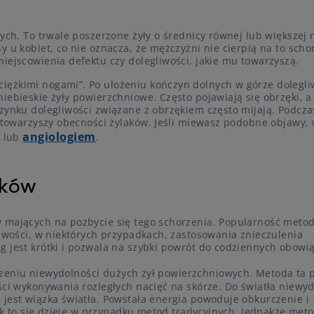
ych. To trwale poszerzone żyły o średnicy równej lub większej n
 u kobiet, co nie oznacza, że mężczyźni nie cierpią na to scho
iejscowienia defektu czy dolegliwości, jakie mu towarzyszą.
iężkimi nogami”. Po ułożeniu kończyn dolnych w górze dolegli
iebieskie żyły powierzchniowe. Często pojawiają się obrzęki, a
zynku dolegliwości związane z obrzękiem często mijają. Podcza
y towarzyszy obecności żylaków. Jeśli miewasz podobne objawy,
angiologiem
m lub
.
aków
w mających na pozbycie się tego schorzenia. Popularność meto
liwości, w niektórych przypadkach, zastosowania znieczulenia
g jest krótki i pozwala na szybki powrót do codziennych obowi
eniu niewydolności dużych żył powierzchniowych. Metoda ta 
ści wykonywania rozległych nacięć na skórze. Do światła niewyd
 jest wiązka światła. Powstała energia powoduje obkurczenie i
jak to się dzieje w przypadku metod tradycyjnych, Jednakże met