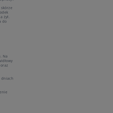
 skórze
rodek
a żył.
a do
e. Na
awidłowy
 oraz
u dniach
enie