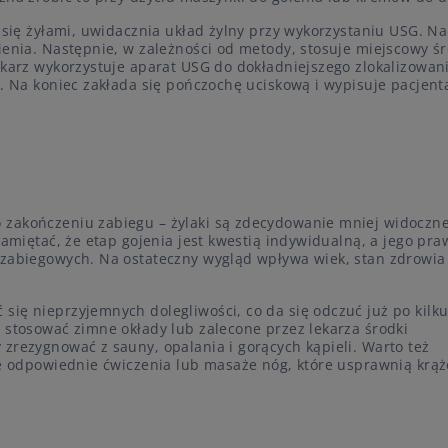
y się żyłami, uwidacznia układ żylny przy wykorzystaniu USG. Na
ienia. Następnie, w zależności od metody, stosuje miejscowy ś
ekarz wykorzystuje aparat USG do dokładniejszego zlokalizowani
t. Na koniec zakłada się pończochę uciskową i wypisuje pacjent
 zakończeniu zabiegu – żylaki są zdecydowanie mniej widoczn
pamiętać, że etap gojenia jest kwestią indywidualną, a jego pr
ozabiegowych. Na ostateczny wygląd wpływa wiek, stan zdrowia
się nieprzyjemnych dolegliwości, co da się odczuć już po kilk
 stosować zimne okłady lub zalecone przez lekarza środki
zrezygnować z sauny, opalania i gorących kąpieli. Warto też
rze odpowiednie ćwiczenia lub masaże nóg, które usprawnią krąż