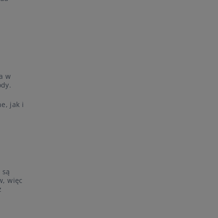
a w
ody.
, jak i
 są
w, więc
ż