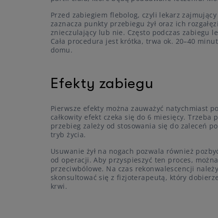
Przed zabiegiem flebolog, czyli lekarz zajmując
zaznacza punkty przebiegu żył oraz ich rozgałęz
znieczulający lub nie. Często podczas zabiegu l
Cała procedura jest krótka, trwa ok. 20–40 minu
domu.
Efekty zabiegu
Pierwsze efekty można zauważyć natychmiast po
całkowity efekt czeka się do 6 miesięcy. Trzeba 
przebieg zależy od stosowania się do zaleceń p
tryb życia.
Usuwanie żył na nogach pozwala również pozbyć 
od operacji. Aby przyspieszyć ten proces, można
przeciwbólowe. Na czas rekonwalescencji należy 
skonsultować się z fizjoterapeutą, który dobie
krwi.