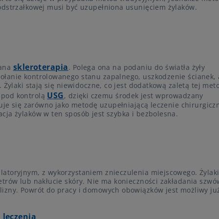
odstrzałkowej musi być uzupełniona usunięciem żylaków.
skleroterapia
tana
. Polega ona na podaniu do światła żyły
ołanie kontrolowanego stanu zapalnego, uszkodzenie ścianek, 
 Żylaki stają się niewidoczne, co jest dodatkową zaletą tej met
USG
 pod kontrolą
, dzięki czemu środek jest wprowadzany
uje się zarówno jako metodę uzupełniającą leczenie chirurgiczne
cja żylaków w ten sposób jest szybka i bezbolesna.
atoryjnym, z wykorzystaniem znieczulenia miejscowego. Żylaki
etrów lub nakłucie skóry. Nie ma konieczności zakładania szwó
lizny. Powrót do pracy i domowych obowiązków jest możliwy ju
 leczenia