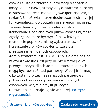
Kup online
cookies służą do zbierania informacji o sposobie
korzystania z naszej strony, aby dostarczać bardziej
dostosowane treści marketingowe (personalizacja
reklam). Umożliwiają także dostosowanie strony i jej
Pobierz aplikację mobilną
funkcjonalności do potrzeb i preferencji, np. przez
zapamiętanie wyborów i działań na stronie.
Korzystanie z opcjonalnych plików cookies wymaga
zgody. Zgoda może być wycofana w każdym
momencie poprzez zmianę wyboru ustawień.
Korzystanie z plików cookies wiąże się z
przetwarzaniem danych osobowych.
Administratorem jest LUX MED Sp. z o.o z siedzibą
w Warszawie (02-678) przy ul. Szturmowej 2. W
pewnych przypadkach administratorami danych
mogą być również nasi partnerzy. Więcej informacji
o korzystaniu przez nas i naszych partnerów z
plików cookies oraz o przetwarzaniu danych
Wybierz placówkę lub szpital
osobowych, w tym o przysługujących
uprawnieniach, znajdują się w naszej
Polityce
Prywatności.
Polityka prywatności
Notka prawna
Dane osobowe
Zadzwoń (22) 434 00 20
Mapa strony
Oświadczenie o dostępności
Regulamin
Ustawienia plików cookies
Zaakceptuj wszystkie
Poniedziałek - piątek 8:00 - 19:00