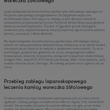
woreczka żółciowego
Laparoskopowe leczenie kamicy pęcherzyka żółciowego wymaga od
Pacjenta specjalnego przygotowania. Szczegółowe wytyczne
przedstawia lekarz kierujący na zabieg, w tym decyzje odnośnie
odstawienia przyjmowanych przez Pacjenta leków (dotyczącą głównie
leków przeciwkrzepliwych). Średnio 3 tygodnie przed zabiegiem
wskazane jest: wyeliminowanie lub przynajmniej ograniczenie palenia
tytoniu, usunięcie z diety alkoholu.
Na laparoskopowe leczenie kamicy pęcherzyka żółciowego należy
zabrać ze sobą posiadaną dokumentację medyczną oraz wyniki badań
zleconych przez lekarza w związku z podaniem znieczulenia. To m.in.:
morfologia, grupa krwi, glikemia na czczo, koagulogram (układ
krzepnięcia), mocznik, kreatynina, jonogram (zawartość elektrolitów),
antygen Hbs, anty-HCV, RTG klatki piersiowej, EKG i inne badania, jeśli
zostały zlecone przez chirurga. Na zabieg pacjent musi zgłosić się na
czczo.
Przebieg zabiegu laparoskopowego
leczenia kamicy woreczka żółciowego
Cholecystektomia laparoskopowa wykonywana jest w znieczuleniu
ogólnym. Zabieg polega na wykonaniu kilku (z reguły 3–4) niewielkich
nacięć. Na początku do jamy brzusznej wkłuwa się igłę, przez którą
podaje się dwutlenek węgla. Ma to na celu oddzielenie narządów,