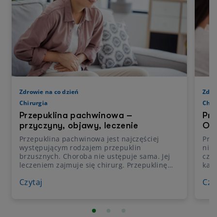
Zdrowie na co dzień
Zdro
Chirurgia
Chir
Przepuklina pachwinowa –
Prz
przyczyny, objawy, leczenie
Obj
Przepuklina pachwinowa jest najczęściej
Prz
występującym rodzajem przepuklin
nie
brzusznych. Choroba nie ustępuje sama. Jej
czę
leczeniem zajmuje się chirurg. Przepuklinę
kana
pachwinową usuwa się podczas operacji lub
norm
Czytaj
Czy
coraz częściej przeprowadza zabieg
doro
laparoskopowy.
prze
oper