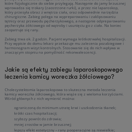
które fizjologicznie do siebie przylegają. Następnie do jamy brzusznej
wprowadza się trokary (zaostrzone rurki), a przez nie laparoskop,
który przesyła obraz z wnętrza ciała, oraz odpowiednie narzędzia
chirurgiczne. Zabieg polega na wypreparowaniu i zaklipsowaniu
tętnicy oraz przewodu pęcherzykowego, a następnie odpreparowaniu
pęcherzyka żółciowego od wątroby i usunięciu go z ciała. Na koniec
zaopatruje się rany.
Zabieg trwa ok. 2 godzin. Pacjent wymaga krótkotrwałej hospitalizacji.
Przy wypisie do domu lekarz przekazuje mu zalecenia pozabiegowe i
harmonogram wizyt kontrolnych. Stosowanie się do nich wpływa w
znaczącym stopniu na pomyślność rekonwalescencji.
Jakie są efekty zabiegu laparoskopowego
leczenia kamicy woreczka żółciowego?
Cholecystektomia laparoskopowa to skuteczna metoda leczenia
kamicy woreczka żółciowego, która wiąże się z wieloma korzyściami.
Wśród głównych z nich wymienić można:
ograniczoną do minimum utratę krwi i uszkodzenia tkanek;
krótki czas hospitalizacji;
szybszy powrót do zdrowia;
mniej zrostów w jamie brzusznej;
lepszy efekt estetyczny – rany pooperacyjne są niewielkie;