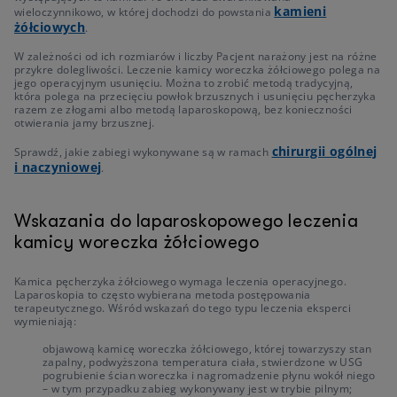
kamieni
wieloczynnikowo, w której dochodzi do powstania
żółciowych
.
W zależności od ich rozmiarów i liczby Pacjent narażony jest na różne
przykre dolegliwości. Leczenie kamicy woreczka żółciowego polega na
jego operacyjnym usunięciu. Można to zrobić metodą tradycyjną,
która polega na przecięciu powłok brzusznych i usunięciu pęcherzyka
razem ze złogami albo metodą laparoskopową, bez konieczności
otwierania jamy brzusznej.
chirurgii ogólnej
Sprawdź, jakie zabiegi wykonywane są w ramach
i naczyniowej
.
Wskazania do laparoskopowego leczenia
kamicy woreczka żółciowego
Kamica pęcherzyka żółciowego wymaga leczenia operacyjnego.
Laparoskopia to często wybierana metoda postępowania
terapeutycznego. Wśród wskazań do tego typu leczenia eksperci
wymieniają:
objawową kamicę woreczka żółciowego, której towarzyszy stan
zapalny, podwyższona temperatura ciała, stwierdzone w USG
pogrubienie ścian woreczka i nagromadzenie płynu wokół niego
– w tym przypadku zabieg wykonywany jest w trybie pilnym;