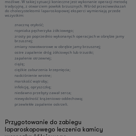
możliwe. W takiej sytuacji konieczne jest wykonanie operacji metodą
tradycyjną, z otwarciem powłok brzusznych. Wśród przeciwwskazań
do cholecystektomii laparoskopowej eksperci wymieniają przede
wszystkim:
znaczną otyłość;
ropniaka pęcherzyka żółciowego;
zrosty po poprzednio wykonanych operacjach w obrębie jamy
brzusznej;
zmiany nowotworowe w obrębie jamy brzusznej;
ostre zapalenie dróg żółciowych lub trzustki;
zapalenie otrzewnej;
ciążę;
ciężkie zaburzenia krzepnięcia;
nadciśnienie wrotne;
marskość wątroby;
infekcję, opryszczkę;
niedawno przebyty zawał serca;
niewydolność krążeniowo-oddechową;
przewlekłe zapalenie oskrzeli.
Przygotowanie do zabiegu
laparoskopowego leczenia kamicy