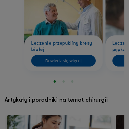
Leczenie przepukliny kresy
Leczeni
białej
pępkow
Dowiedz się więcej
D
Artykuły i poradniki na temat chirurgii