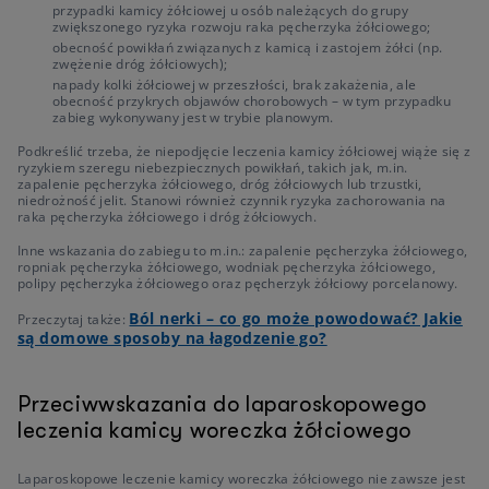
przypadki kamicy żółciowej u osób należących do grupy
zwiększonego ryzyka rozwoju raka pęcherzyka żółciowego;
obecność powikłań związanych z kamicą i zastojem żółci (np.
zwężenie dróg żółciowych);
napady kolki żółciowej w przeszłości, brak zakażenia, ale
obecność przykrych objawów chorobowych – w tym przypadku
zabieg wykonywany jest w trybie planowym.
Podkreślić trzeba, że niepodjęcie leczenia kamicy żółciowej wiąże się z
ryzykiem szeregu niebezpiecznych powikłań, takich jak, m.in.
zapalenie pęcherzyka żółciowego, dróg żółciowych lub trzustki,
niedrożność jelit. Stanowi również czynnik ryzyka zachorowania na
raka pęcherzyka żółciowego i dróg żółciowych.
Inne wskazania do zabiegu to m.in.: zapalenie pęcherzyka żółciowego,
ropniak pęcherzyka żółciowego, wodniak pęcherzyka żółciowego,
polipy pęcherzyka żółciowego oraz pęcherzyk żółciowy porcelanowy.
Ból nerki – co go może powodować? Jakie
Przeczytaj także:
są domowe sposoby na łagodzenie go?
Przeciwwskazania do laparoskopowego
leczenia kamicy woreczka żółciowego
Laparoskopowe leczenie kamicy woreczka żółciowego nie zawsze jest