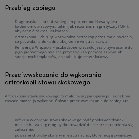
Przebieg zabiegu
Diagnostyka – przed zabiegiem pacjent poddawany jest
badaniom obrazowym, takim jak rezonans magnetyczny (MRI),
aby ocenić zakres uszkodzeń.
Artroskopia – chirurg wprowadza artroskop przez małe nacięcia,
co pozwala na dokładne obejrzenie wnętrza stawu.
Reinsercja Więzadła – uszkodzone więzadło jest przywracane do
jego pierwotnego miejsca przyczepu za pomocą szwów lub
specjalnych implantów, co stabilizuje staw skokowy.
Przeciwwskazania do wykonania
artroskopii stawu skokowego
Artroskopia stawu skokowego to małoinwazyjna operacja, jednak nie
zawsze można ją wykonać. Główne przeciwwskazania do zabiegu to:
infekcja w obrębie stawu skokowego bądź pobliskich tkanek
miękkich – zabieg mógłby doprowadzić do rozprzestrzenienia się
zakażenia;
poważne choroby skóry w miejscu nacięć, które mogą zwiększyć