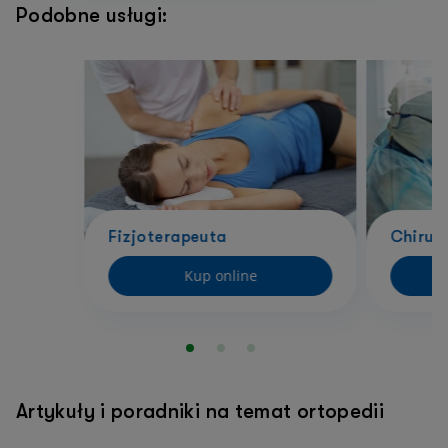
Podobne usługi:
Fizjoterapeuta
Chirur
Kup online
D
Artykuły i poradniki na temat ortopedii