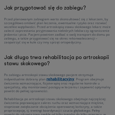
Jak przygotować się do zabiegu?
Przed planowanym zabiegiem warto skonsultować się z lekarzem, by
szczegółowo omówić plan leczenia, ewentualne ryzyko oraz rozwiać
wszelkie wątpliwości. Przed artroskopią stawu skokowego lekarz może
zalecić zaprzestania przyjmowania niektórych leków czy ograniczenie
jedzenia i picia. Pacjent powinien zadbać o swój transport do domu po
zabiegu, a także przygotować się na okres rekonwalescencji –
zaopatrzyć się w kule czy inny sprzęt ortopedyczny.
Jak długo trwa rehabilitacja po artroskopii
stawu skokowego?
Po zabiegu artroskopii stawu skokowego pacjent otrzymuje
rehabilitacyjny
indywidualnie dobrany plan
. Program obejmuje
ćwiczenia wzmacniające, fizjoterapię oraz regularne kontrole u
specjalisty, aby monitorować postępy w leczeniu i zapewnić optymalny
powrót do pełnej sprawności.
Rehabilitacja po artroskopii stawu skokowego obejmuje najczęściej:
ćwiczenia poprawiające zakres ruchu oraz wzmacniające mięśnie,
stopniowe zwiększanie obciążenia operowanej kończyny, a także
propriocepcję, tj. treningi koordynacji i czucia głębokiego. Pełny
powrót do zdrowia trwa zwykle od kilku tygodni do kilku miesięcy, w