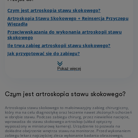
Czym jest artroskopia stawu skokowego?
Artroskopia Stawu Skokowego + Reinsercja Przyczepu
Więzadła
Przeciwwskazania do wykonania artroskopii stawu
skokowego
Ile trwa zabieg artroskopii stawu skokowego?
Jak przygotować się do zabiegu?
Pokaż więcej
Czym jest artroskopia stawu skokowego?
Artroskopia stawu skokowego to małoinwazyjny zabieg chirurgiczny,
który ma na celu diagnostykę oraz leczenie nawet złożonych schorzeń
w obrębie stawu. Podczas zabiegu chirurg, przez niewielkie nacięcie,
wprowadza do stawu skokowego artroskop (układ optyczny
wyposażony w miniaturową kamerę). Urządzenie to pozwala na
dokładne obejrzenie wnętrza stawu na monitorze. Przed wykonaniem
zabiegu lekarz najczęściej zleca wykonanie badania obrazowego,