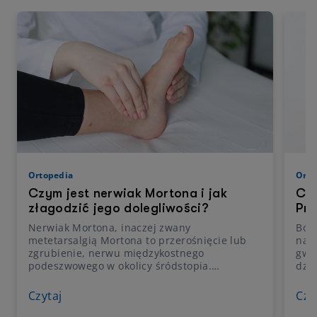
Ortopedia
Orto
Czym jest nerwiak Mortona i jak
Co 
złagodzić jego dolegliwości?
Prz
Nerwiak Mortona, inaczej zwany
Ból 
metetarsalgią Mortona to przerośnięcie lub
nagl
zgrubienie, nerwu międzykostnego
gwa
podeszwowego w okolicy śródstopia.
dzie
Schorzenie może mieć związek z wrodzonymi
nap
wadami w budowie stopy, np. wysokim łukiem
krą
Czytaj
Czy
stopy, płaskostopiem, nieprawidłową
proc
biomechaniką stopy czy noszeniem
odci