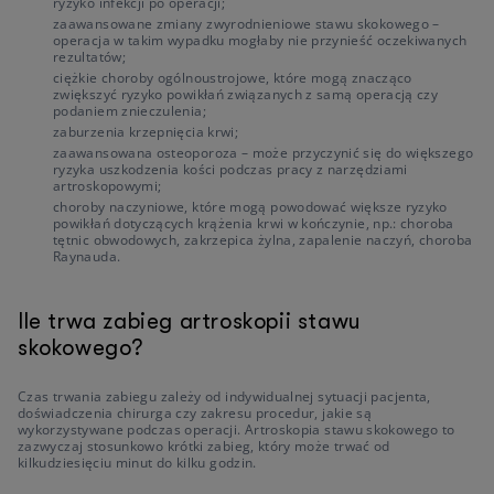
ryzyko infekcji po operacji;
zaawansowane zmiany zwyrodnieniowe stawu skokowego –
operacja w takim wypadku mogłaby nie przynieść oczekiwanych
rezultatów;
ciężkie choroby ogólnoustrojowe, które mogą znacząco
zwiększyć ryzyko powikłań związanych z samą operacją czy
podaniem znieczulenia;
zaburzenia krzepnięcia krwi;
zaawansowana osteoporoza – może przyczynić się do większego
ryzyka uszkodzenia kości podczas pracy z narzędziami
artroskopowymi;
choroby naczyniowe, które mogą powodować większe ryzyko
powikłań dotyczących krążenia krwi w kończynie, np.: choroba
tętnic obwodowych, zakrzepica żylna, zapalenie naczyń, choroba
Raynauda.
Ile trwa zabieg artroskopii stawu
skokowego?
Czas trwania zabiegu zależy od indywidualnej sytuacji pacjenta,
doświadczenia chirurga czy zakresu procedur, jakie są
wykorzystywane podczas operacji. Artroskopia stawu skokowego to
zazwyczaj stosunkowo krótki zabieg, który może trwać od
kilkudziesięciu minut do kilku godzin.