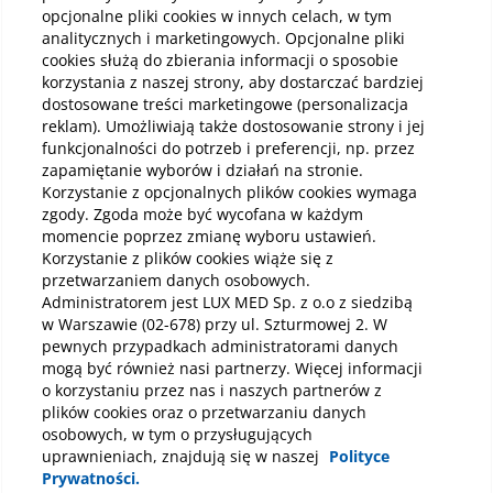
opcjonalne pliki cookies w innych celach, w tym
analitycznych i marketingowych. Opcjonalne pliki
Kup online
cookies służą do zbierania informacji o sposobie
korzystania z naszej strony, aby dostarczać bardziej
dostosowane treści marketingowe (personalizacja
reklam). Umożliwiają także dostosowanie strony i jej
Pobierz aplikację mobilną
funkcjonalności do potrzeb i preferencji, np. przez
zapamiętanie wyborów i działań na stronie.
Korzystanie z opcjonalnych plików cookies wymaga
zgody. Zgoda może być wycofana w każdym
momencie poprzez zmianę wyboru ustawień.
Korzystanie z plików cookies wiąże się z
przetwarzaniem danych osobowych.
Administratorem jest LUX MED Sp. z o.o z siedzibą
w Warszawie (02-678) przy ul. Szturmowej 2. W
pewnych przypadkach administratorami danych
mogą być również nasi partnerzy. Więcej informacji
o korzystaniu przez nas i naszych partnerów z
plików cookies oraz o przetwarzaniu danych
Wybierz placówkę lub szpital
osobowych, w tym o przysługujących
uprawnieniach, znajdują się w naszej
Polityce
Prywatności.
Polityka prywatności
Notka prawna
Dane osobowe