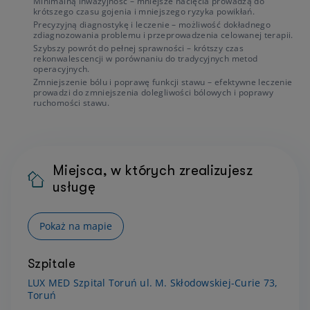
Minimalną inwazyjność – mniejsze nacięcia prowadzą do
krótszego czasu gojenia i mniejszego ryzyka powikłań.
Precyzyjną diagnostykę i leczenie – możliwość dokładnego
zdiagnozowania problemu i przeprowadzenia celowanej terapii.
Szybszy powrót do pełnej sprawności – krótszy czas
rekonwalescencji w porównaniu do tradycyjnych metod
operacyjnych.
Zmniejszenie bólu i poprawę funkcji stawu – efektywne leczenie
prowadzi do zmniejszenia dolegliwości bólowych i poprawy
ruchomości stawu.
Miejsca, w których zrealizujesz
usługę
Pokaż na mapie
Szpitale
LUX MED Szpital Toruń ul. M. Skłodowskiej-Curie 73,
Toruń