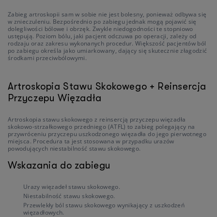
Zabieg artroskopii sam w sobie nie jest bolesny, ponieważ odbywa się
w znieczuleniu. Bezpośrednio po zabiegu jednak mogą pojawić się
dolegliwości bólowe i obrzęk. Zwykle niedogodności te stopniowo
ustępują. Poziom bólu, jaki pacjent odczuwa po operacji, zależy od
rodzaju oraz zakresu wykonanych procedur. Większość pacjentów ból
po zabiegu określa jako umiarkowany, dający się skutecznie złagodzić
środkami przeciwbólowymi.
Artroskopia Stawu Skokowego + Reinsercja
Przyczepu Więzadła
Artroskopia stawu skokowego z reinsercją przyczepu więzadła
skokowo-strzałkowego przedniego (ATFL) to zabieg polegający na
przywróceniu przyczepu uszkodzonego więzadła do jego pierwotnego
miejsca. Procedura ta jest stosowana w przypadku urazów
powodujących niestabilność stawu skokowego.
Wskazania do zabiegu
Urazy więzadeł stawu skokowego.
Niestabilność stawu skokowego.
Przewlekły ból stawu skokowego wynikający z uszkodzeń
więzadłowych.