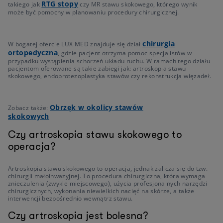
RTG stopy
takiego jak
czy MR stawu skokowego, którego wynik
może być pomocny w planowaniu procedury chirurgicznej.
chirurgia
W bogatej ofercie LUX MED znajduje się dział
ortopedyczna
, gdzie pacjent otrzyma pomoc specjalistów w
przypadku wystąpienia schorzeń układu ruchu. W ramach tego działu
pacjentom oferowane są takie zabiegi jak: artroskopia stawu
skokowego, endoprotezoplastyka stawów czy rekonstrukcja więzadeł.
Obrzęk w okolicy stawów
Zobacz także:
skokowych
Czy artroskopia stawu skokowego to
operacja?
Artroskopia stawu skokowego to operacja, jednak zalicza się do tzw.
chirurgii małoinwazyjnej. To procedura chirurgiczna, która wymaga
znieczulenia (zwykle miejscowego), użycia profesjonalnych narzędzi
chirurgicznych, wykonania niewielkich nacięć na skórze, a także
interwencji bezpośrednio wewnątrz stawu.
Czy artroskopia jest bolesna?