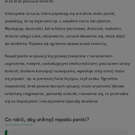
oraz brak poczucia kontroli.
Intensywne uczucia, które pojawiają się w trakcie ataku paniki,
powodują, że są kojarzone np. z zawałem serca lub udarem.
Występują: duszności, ból w klatce piersiowej, dreszcze, nudności,
drżenie całego ciała, odrętwienie, uczucie dławienia się, może dojść
do omdlenia. Pojawia się ogromna obawa przed śmiercią.
Napad paniki w sytuacji kryzysowej (związana z narastaniem
zagrożenia, nowymi, zaskakującymi okolicznościami, poczuciem utraty
kontroli, brakiem koncepcji rozwiązania, wywołuje silny stres) może
się pojawić np. w pierwszej fazie kryzysu, czyli szoku. Ogromna
niepewność, brak potwierdzonych sytuacji, może uruchomić lękowe
schematy reagowania, potrzebę ucieczki, ratowania się, co przeradza
się na impulsywne i nieracjonalne sposoby działania.
Co robić, aby uniknąć napadu paniki?