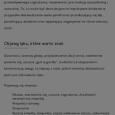
przewidywanego zagrożenia, niepewności jest reakcją uzasadnioną i
naturalną. To, co może być destrukcyjne to impulsywne działanie w
przypadku doświadczania ataku paniki oraz przedłużający się lęk,
paraliżujący działanie oraz wpływający negatywnie na różne obszary
życia.
Objawy lęku, które warto znać
Duszności, zawroty głowy, przyśpieszenie akcji serca, nadmierne
pocenie się, uczucie „guli w gardle”, trudności ze skupieniem i
koncentracją uwagi, to objawy z ciała, jakich możemy doświadczać
pod czas odczuwania lęku.
Pojawiają się również:
Obawa, martwienie się, uczucie zagrożenia, drażliwość,
wewnętrzny niepokój.
Niepokój ruchowy.
Zmęczenie.
Roztrój żołądka, biegunka, częste oddawanie moczu, zaburzenie