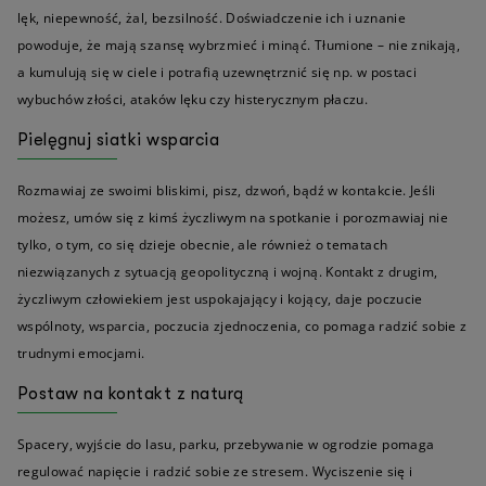
lęk, niepewność, żal, bezsilność. Doświadczenie ich i uznanie
powoduje, że mają szansę wybrzmieć i minąć. Tłumione – nie znikają,
a kumulują się w ciele i potrafią uzewnętrznić się np. w postaci
wybuchów złości, ataków lęku czy histerycznym płaczu.
Pielęgnuj siatki wsparcia
Rozmawiaj ze swoimi bliskimi, pisz, dzwoń, bądź w kontakcie. Jeśli
możesz, umów się z kimś życzliwym na spotkanie i porozmawiaj nie
tylko, o tym, co się dzieje obecnie, ale również o tematach
niezwiązanych z sytuacją geopolityczną i wojną. Kontakt z drugim,
życzliwym człowiekiem jest uspokajający i kojący, daje poczucie
wspólnoty, wsparcia, poczucia zjednoczenia, co pomaga radzić sobie z
trudnymi emocjami.
Postaw na kontakt z naturą
Spacery, wyjście do lasu, parku, przebywanie w ogrodzie pomaga
regulować napięcie i radzić sobie ze stresem. Wyciszenie się i