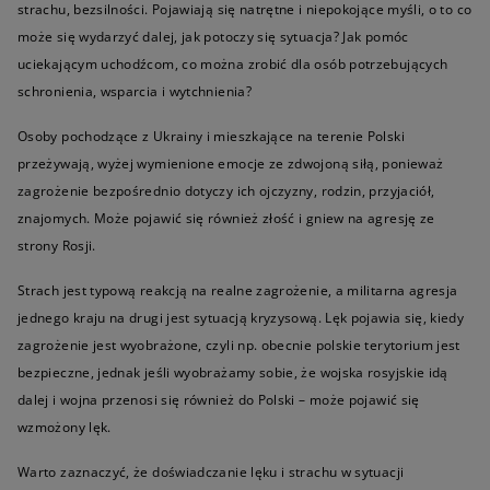
strachu, bezsilności. Pojawiają się natrętne i niepokojące myśli, o to co
może się wydarzyć dalej, jak potoczy się sytuacja? Jak pomóc
uciekającym uchodźcom, co można zrobić dla osób potrzebujących
schronienia, wsparcia i wytchnienia?
Osoby pochodzące z Ukrainy i mieszkające na terenie Polski
przeżywają, wyżej wymienione emocje ze zdwojoną siłą, ponieważ
zagrożenie bezpośrednio dotyczy ich ojczyzny, rodzin, przyjaciół,
znajomych. Może pojawić się również złość i gniew na agresję ze
strony Rosji.
Strach jest typową reakcją na realne zagrożenie, a militarna agresja
jednego kraju na drugi jest sytuacją kryzysową. Lęk pojawia się, kiedy
zagrożenie jest wyobrażone, czyli np. obecnie polskie terytorium jest
bezpieczne, jednak jeśli wyobrażamy sobie, że wojska rosyjskie idą
dalej i wojna przenosi się również do Polski – może pojawić się
wzmożony lęk.
Warto zaznaczyć, że doświadczanie lęku i strachu w sytuacji