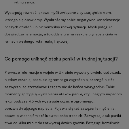
rytmu serca.
Występują również lękowe myśli związane z sytuacją/obiektem,
którego się obawiamy. Wyobrażamy sobie negatywne konsekwencje
naszych działań lub niepomyślny rozwój sytuacji. Myśli potęgują
doświadczaną emocję, a to oddziałuje na reakcje płynące z ciała w
ramach błędnego koła reakcji lękowej.
Co pomaga uniknąć ataku paniki w trudnej sytuacji?
Pierwsze informacje o wojnie w Ukrainie wywołały u wielu osób szok,
niedowierzanie, poczucie ogromnego zagrożenia, szczególnie że
zazwyczaj są szczątkowe i często nie do końca wiarygodne. Takie
momenty sprzyjają wystąpieniu ataków paniki, czyli nagłym napadom
lęku, podczas których występuje uczucie ogromnego,
obezwładniającego napięcia. Pojawia się też zawężenie myślenia,
obawa o własną śmierć lub atak osób trzecich. Zazwyczaj atak paniki
trwa od kilku minut do zazwyczaj dwóch godzin. Potęguje bezsilność