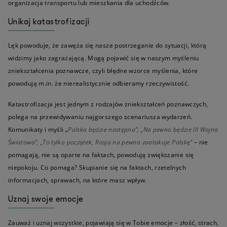
organizacja transportu lub mieszkania dla uchodźców.
Unikaj katastrofizacji
Lęk powoduje, że zawęża się nasze postrzeganie do sytuacji, którą
widzimy jako zagrażającą. Mogą pojawić się w naszym myśleniu
zniekształcenia poznawcze, czyli błędne wzorce myślenia, które
powodują m.in. że nierealistycznie odbieramy rzeczywistość.
Katastrofizacja jest jednym z rodzajów zniekształceń poznawczych,
polega na przewidywaniu najgorszego scenariusza wydarzeń.
Komunikaty i myśli „
Polska będzie następna”; „Na pewno będzie III Wojna
Światowa”; „To tylko początek, Rosja na pewno zaatakuje Polskę”
– nie
pomagają, nie są oparte na faktach, powodują zwiększanie się
niepokoju. Co pomaga? Skupianie się na faktach, rzetelnych
informacjach, sprawach, na które masz wpływ.
Uznaj swoje emocje
Zauważ i uznaj wszystkie, pojawiają się w Tobie emocje – złość, strach,