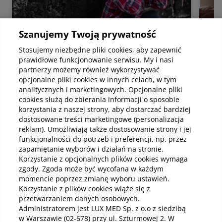
Szanujemy Twoją prywatność
Stosujemy niezbędne pliki cookies, aby zapewnić
prawidłowe funkcjonowanie serwisu. My i nasi
partnerzy możemy również wykorzystywać
Psychologia
Psyc
opcjonalne pliki cookies w innych celach, w tym
Rodzaje masturbacji dziecięcej – co
Poc
analitycznych i marketingowych. Opcjonalne pliki
mieści się w normie rozwojowej
na 
cookies służą do zbierania informacji o sposobie
korzystania z naszej strony, aby dostarczać bardziej
Masturbacja dziecięca to zachowania
Lęk
polegające na stymulowaniu przez dziecko
mięś
dostosowane treści marketingowe (personalizacja
własnego ciała, w tym okolic intymnych, w
nar
reklam). Umożliwiają także dostosowanie strony i jej
celu uzyskania przyjemnych doznań. Temat
gine
funkcjonalności do potrzeb i preferencji, np. przez
ten często budzi niepokój i wiele pytań u
mier
zapamiętanie wyborów i działań na stronie.
Czytaj
Czy
rodziców oraz opiekunów, głównie dlatego, że
wiel
Korzystanie z opcjonalnych plików cookies wymaga
kojarzy się z seksualnością osób dorosłych.
pop
zgody. Zgoda może być wycofana w każdym
Warto jednak podkreślić, że w przypadku
stro
momencie poprzez zmianę wyboru ustawień.
dzieci zachowania te nie mają charakteru
włas
Korzystanie z plików cookies wiąże się z
erotycznego, a większość z nich mieści się w
wsp
przetwarzaniem danych osobowych.
normie rozwojowej i ma charakter
odzy
przejściowy.
Administratorem jest LUX MED Sp. z o.o z siedzibą
Wszystkie artykuły i poradniki
w Warszawie (02-678) przy ul. Szturmowej 2. W