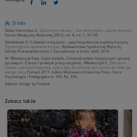
Źródła
Nitka-Siemińska A.,
Zaburzenia lękowe – charakterystyka i zasady leczenia
,
Forum Medycyny Rodzinnej 2014, vol. 8, no. 1, 37–43.
Skłodowski H. Człowiek w kryzysie – psychospołeczne aspekty kryzysu
,
Psychologiczne wyzwania kryzysu,
Wydawnictwo Społecznej Wyższej
Szkoły Przedsiębiorczości i Zarządzania w Łodzi, Łódź 2010
W: Włodarczyk Ewa, Cylak Izabela. Człowiek wobec krytycznych sytuacji
życiowych. Z teorii i praktyki pracy socjalnej. Włodarczyk E.
Zdarzenia
losowe i sytuacja kryzysowa, czyli o tym, że niekiedy sam czas to za mało, by
uleczyć rany
, Poznań 2011. Adam Mickiewicz Universiy Press. Seria
Psychologia i Pedagogika nr 165. Pp. 356.
Zdjęcie: Image by Freepik
Zobacz także