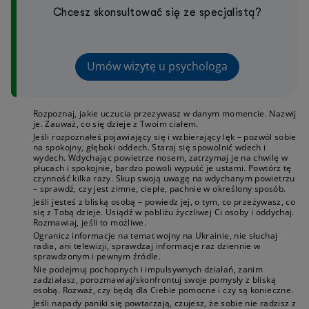
Chcesz skonsultować się ze specjalistą?
Umów wizytę u psychologa
Rozpoznaj, jakie uczucia przezywasz w danym momencie. Nazwij
je. Zauważ, co się dzieje z Twoim ciałem.
Jeśli rozpoznałeś pojawiający się i wzbierający lęk – pozwól sobie
na spokojny, głęboki oddech. Staraj się spowolnić wdech i
wydech. Wdychając powietrze nosem, zatrzymaj je na chwilę w
płucach i spokojnie, bardzo powoli wypuść je ustami. Powtórz tę
czynność kilka razy. Skup swoją uwagę na wdychanym powietrzu
– sprawdź, czy jest zimne, ciepłe, pachnie w określony sposób.
Jeśli jesteś z bliską osobą – powiedz jej, o tym, co przeżywasz, co
się z Tobą dzieje. Usiądź w pobliżu życzliwej Ci osoby i oddychaj.
Rozmawiaj, jeśli to możliwe.
Ogranicz informacje na temat wojny na Ukrainie, nie słuchaj
radia, ani telewizji, sprawdzaj informacje raz dziennie w
sprawdzonym i pewnym źródle.
Nie podejmuj pochopnych i impulsywnych działań, zanim
zadziałasz, porozmawiaj/skonfrontuj swoje pomysły z bliską
osobą. Rozważ, czy będą dla Ciebie pomocne i czy są konieczne.
Jeśli napady paniki się powtarzają, czujesz, że sobie nie radzisz z