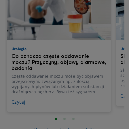
Urologia
Urol
Co oznacza częste oddawanie
Ską
moczu? Przyczyny, objawy alarmowe,
dia
badania
Ską
sch
Częste oddawanie moczu może być objawem
byw
przejściowym, związanym np. z ilością
zab
wypijanych płynów lub działaniem substancji
odp
drażniących pęcherz. Bywa też sygnałem
Czy
być
infekcji, zaburzeń czynności pęcherza, chorób
zab
Czytaj
prostaty lub schorzeń neurologicznych.
fun
Wyjaśniamy, co może oznaczać częste
pol
oddawanie moczu. Wskazujemy również
koni
możliwe przyczyny częstomoczu, metody
Wyj
diagnostyczne i leczenie.