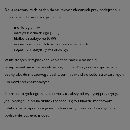
Do laboratoryjnych badań dodatkowych zlecanych przy podejrzeniu
chorób układu moczowego należą:
morfologia krwi,
odczyn Biernackiego (OB),
białko c-reaktywne (CRP),
ocena wskaźnika filtracji kłębuszkowej (GFR),
stężenie kreatyniny w surowicy.
W niektórych przypadkach konieczne może okazać się
przeprowadzenie badań obrazowych, np. USG , cystoskopii w celu
oceny układu moczowego pod kątem nieprawidłowości strukturalnych
lub powikłań chorobowych.
Leczenie brzydkiego zapachu moczu zależy od wykrytej przyczyny.
Jeśli występuje on na skutek toczącej się w układzie moczowym
infekcji, to terapia polega na podaniu antybiotyków dobranych na
podstawie posiewu moczu.