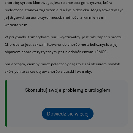
chorobę syropu klonowego. Jest to choroba genetyczna, która
nieleczona stanowi zagrożenie dla życia dziecka. Mogą towarzyszyć
jej drgawki, utrata przytomności, trudności z karmieniem i
wzrastaniem.
W przypadku trimetyloaminurii wyczuwalny jest rybi zapach moczu.
Choroba ta jest zakwalifikowana do chorób metabolicznych, a jej
objawem charakterystycznym jest niedobór enzymu FMO3.
Śmierdzący, ciemny mocz połączony często z zażółceniem powłok
skórnych to także objaw chorób trzustki i wątroby.
Skonsultuj swoje problemy z urologiem
Dowiedz się więcej