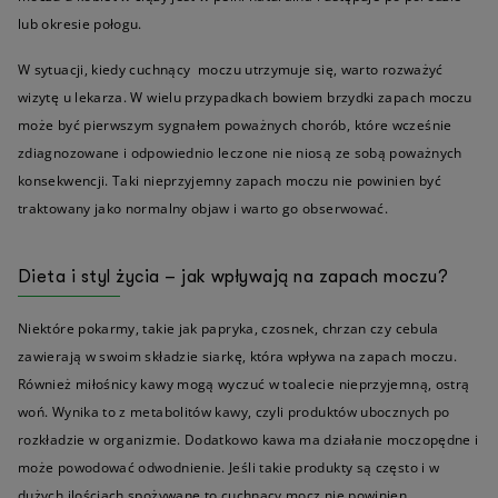
lub okresie połogu.
W sytuacji, kiedy cuchnący moczu utrzymuje się, warto rozważyć
wizytę u lekarza. W wielu przypadkach bowiem brzydki zapach moczu
może być pierwszym sygnałem poważnych chorób, które wcześnie
zdiagnozowane i odpowiednio leczone nie niosą ze sobą poważnych
konsekwencji. Taki nieprzyjemny zapach moczu nie powinien być
traktowany jako normalny objaw i warto go obserwować.
Dieta i styl życia – jak wpływają na zapach moczu?
Niektóre pokarmy, takie jak papryka, czosnek, chrzan czy cebula
zawierają w swoim składzie siarkę, która wpływa na zapach moczu.
Również miłośnicy kawy mogą wyczuć w toalecie nieprzyjemną, ostrą
woń. Wynika to z metabolitów kawy, czyli produktów ubocznych po
rozkładzie w organizmie. Dodatkowo kawa ma działanie moczopędne i
może powodować odwodnienie. Jeśli takie produkty są często i w
dużych ilościach spożywane to cuchnący mocz nie powinien