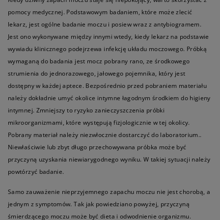
pomocy medycznej. Podstawowym badaniem, które może zlecić
lekarz, jest ogólne badanie moczu i posiew wraz z antybiogramem.
Jest ono wykonywane między innymi wtedy, kiedy lekarz na podstawie
wywiadu klinicznego podejrzewa infekcję układu moczowego. Próbką
wymaganą do badania jest mocz pobrany rano, ze środkowego
strumienia do jednorazowego, jałowego pojemnika, który jest
dostępny w każdej aptece. Bezpośrednio przed pobraniem materiału
należy dokładnie umyć okolice intymne łagodnym środkiem do higieny
intymnej. Zmniejszy to ryzyko zanieczyszczenia próbki
mikroorganizmami, które występują fizjologicznie w tej okolicy.
Pobrany materiał należy niezwłocznie dostarczyć do laboratorium..
Niewłaściwie lub zbyt długo przechowywana próbka może być
przyczyną uzyskania niewiarygodnego wyniku. W takiej sytuacji należy
powtórzyć badanie.
Samo zauważenie nieprzyjemnego zapachu moczu nie jest chorobą, a
jednym z symptomów. Tak jak powiedziano powyżej, przyczyną
śmierdzącego moczu może być dieta i odwodnienie organizmu.