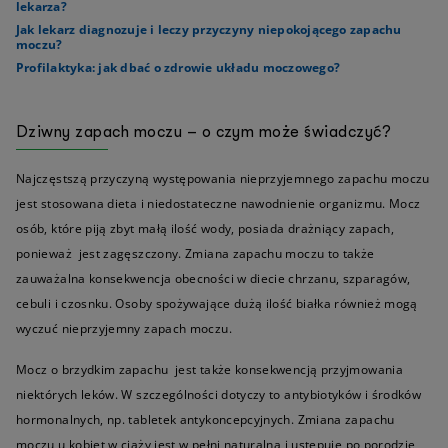
lekarza?
Jak lekarz diagnozuje i leczy przyczyny niepokojącego zapachu
moczu?
Profilaktyka: jak dbać o zdrowie układu moczowego?
Dziwny zapach moczu – o czym może świadczyć?
Najczęstszą przyczyną występowania nieprzyjemnego zapachu moczu
jest stosowana dieta i niedostateczne nawodnienie organizmu. Mocz
osób, które piją zbyt małą ilość wody, posiada drażniący zapach,
ponieważ jest zagęszczony. Zmiana zapachu moczu to także
zauważalna konsekwencja obecności w diecie chrzanu, szparagów,
cebuli i czosnku. Osoby spożywające dużą ilość białka również mogą
wyczuć nieprzyjemny zapach moczu.
Mocz o brzydkim zapachu jest także konsekwencją przyjmowania
niektórych leków. W szczególności dotyczy to antybiotyków i środków
hormonalnych, np. tabletek antykoncepcyjnych. Zmiana zapachu
moczu u kobiet w ciąży jest w pełni naturalna i ustępuje po porodzie