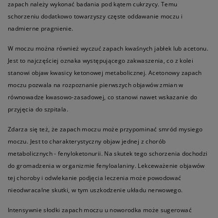
zapach należy wykonać badania pod kątem cukrzycy. Temu
schorzeniu dodatkowo towarzyszy częste oddawanie moczu i
nadmierne pragnienie.
W moczu można również wyczuć zapach kwaśnych jabłek lub acetonu.
Jest to najczęściej oznaka występującego zakwaszenia, co z kolei
stanowi objaw kwasicy ketonowej metabolicznej. Acetonowy zapach
moczu pozwala na rozpoznanie pierwszych objawów zmian w
równowadze kwasowo-zasadowej, co stanowi nawet wskazanie do
przyjęcia do szpitala.
Zdarza się też, że zapach moczu może przypominać smród mysiego
moczu. Jest to charakterystyczny objaw jednej z chorób
metabolicznych - fenyloketonurii. Na skutek tego schorzenia dochodzi
do gromadzenia w organizmie fenyloalaniny. Lekceważenie objawów
tej choroby i odwlekanie podjęcia leczenia może powodować
nieodwracalne skutki, w tym uszkodzenie układu nerwowego.
Intensywnie słodki zapach moczu u noworodka może sugerować