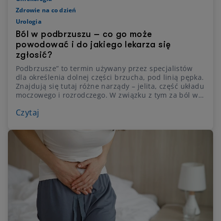
Zdrowie na co dzień
Urologia
Ból w podbrzuszu – co go może
powodować i do jakiego lekarza się
zgłosić?
Podbrzusze” to termin używany przez specjalistów
dla określenia dolnej części brzucha, pod linią pępka.
Znajdują się tutaj różne narządy – jelita, część układu
moczowego i rozrodczego. W związku z tym za ból w
podbrzuszu odpowiadać może wiele przyczyn.
Czytaj
Sprawdź jakie!