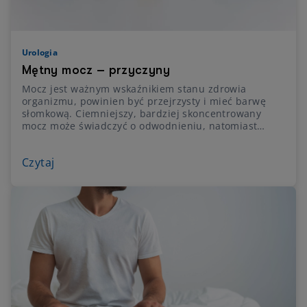
Urologia
Mętny mocz – przyczyny
Mocz jest ważnym wskaźnikiem stanu zdrowia
organizmu, powinien być przejrzysty i mieć barwę
słomkową. Ciemniejszy, bardziej skoncentrowany
mocz może świadczyć o odwodnieniu, natomiast
samo mętnienie moczu zwykle wskazuje na obecność
komórek, kryształów lub innych substancji. Niekiedy
Czytaj
mętny mocz to też oznaka toczącej się w drogach
moczowych infekcji lub kamicy nerkowej. Często
pojawiające się zmętnienie moczu to objaw, który
warto skonsultować z lekarzem i wykonać
odpowiednie badania laboratoryjne. Sprawdź jakie
jeszcze są przyczyny mętnego moczu. Które z nich są
błahe, a które wskazują na poważne schorzenie.