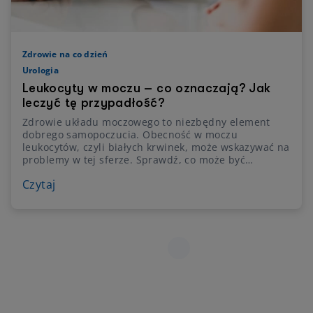
Zdrowie na co dzień
Urologia
Leukocyty w moczu – co oznaczają? Jak
leczyć tę przypadłość?
Zdrowie układu moczowego to niezbędny element
dobrego samopoczucia. Obecność w moczu
leukocytów, czyli białych krwinek, może wskazywać na
problemy w tej sferze. Sprawdź, co może być
przyczyną tego stanu, jakie ma on znaczenie dla
Czytaj
organizmu i jak wygląda leczenie!