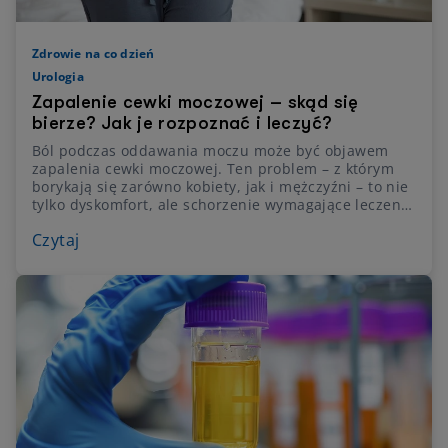
Zdrowie na co dzień
Urologia
Zapalenie cewki moczowej – skąd się
bierze? Jak je rozpoznać i leczyć?
Ból podczas oddawania moczu może być objawem
zapalenia cewki moczowej. Ten problem – z którym
borykają się zarówno kobiety, jak i mężczyźni – to nie
tylko dyskomfort, ale schorzenie wymagające leczenia
i prowadzące do powikłań w przypadku jego braku.
Czytaj
Dowiedz się, jak rozpoznać i właściwie zdiagnozować
zapalenie cewki moczowej, jakie są jego przyczyny i
jak wygląda leczenie.