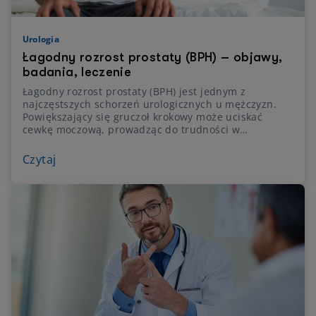
Urologia
Łagodny rozrost prostaty (BPH) – objawy,
badania, leczenie
Łagodny rozrost prostaty (BPH) jest jednym z
najczęstszych schorzeń urologicznych u mężczyzn.
Powiększający się gruczoł krokowy może uciskać
cewkę moczową, prowadząc do trudności w
oddawaniu moczu, częstomoczu i nocnego wstawania
do toalety. Choć BPH nie jest nowotworem, nieleczony
Czytaj
może powodować poważne powikłania – od
nawracających infekcji po zatrzymanie moczu.
Wczesna diagnostyka i wdrożenie odpowiedniego
leczenia umożliwiają kontrolę choroby i poprawę
komfortu życia.