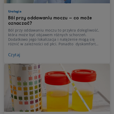
Urologia
Ból przy oddawaniu moczu – co może
oznaczać?
Ból przy oddawaniu moczu to przykra dolegliwość,
która może być objawem różnych schorzeń.
Dodatkowo jego lokalizacja i natężenie mogą się
różnić w zależności od płci. Ponadto dyskomfort
podczas oddawania moczu to nie tylko ból, ale także
uczucie parcia na pęcherz. Dlatego właśnie każdy ból
Czytaj
przy oddawaniu moczu powinien skłonić do wizyty u
lekarza. Choć przyczyn tej przypadłości jest wiele i
niekiedy nie jest to sygnał poważnej choroby,
konieczne jest zastosowanie leczenia, aby
zminimalizować dyskomfort i poprawić jakość
funkcjonowania.