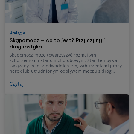
Urologia
Skąpomocz – co to jest? Przyczyny i
diagnostyka
Skąpomocz może towarzyszyć rozmaitym
schorzeniom i stanom chorobowym. Stan ten bywa
związany m.in. z odwodnieniem, zaburzeniami pracy
nerek lub utrudnionym odpływem moczu z dróg
moczowych. Może też być sygnałem, że w organizmie
dochodzi do zaburzeń gospodarki wodno-
Czytaj
elektrolitowej lub funkcjonowania układu moczowego.
Na czym polega diagnostyka skąpomoczu i kiedy
konieczna jest pilna konsultacja lekarska?
Wyjaśniamy.