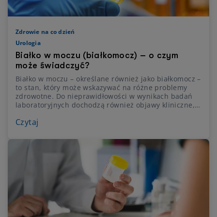
Zdrowie na co dzień
Urologia
Białko w moczu (białkomocz) – o czym
może świadczyć?
Białko w moczu – określane również jako białkomocz –
to stan, który może wskazywać na różne problemy
zdrowotne. Do nieprawidłowości w wynikach badań
laboratoryjnych dochodzą również objawy kliniczne,
takie jak obrzęki czy podwyższone ciśnienie krwi.
Czytaj
Sprawdź, jakie są przyczyny białkomoczu i jak
postępować, gdy pojawi się ten problem.