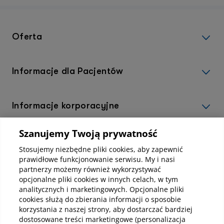
Oferta
Informacje dla Pacjentów
Informacje korporacyjne
Szanujemy Twoją prywatność
Kup abonamenty online
Stosujemy niezbędne pliki cookies, aby zapewnić
prawidłowe funkcjonowanie serwisu. My i nasi
partnerzy możemy również wykorzystywać
Kup online
opcjonalne pliki cookies w innych celach, w tym
analitycznych i marketingowych. Opcjonalne pliki
cookies służą do zbierania informacji o sposobie
korzystania z naszej strony, aby dostarczać bardziej
Pobierz aplikację mobilną
dostosowane treści marketingowe (personalizacja