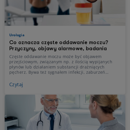
Urologia
Co oznacza częste oddawanie moczu?
Przyczyny, objawy alarmowe, badania
Częste oddawanie moczu może być objawem
przejściowym, związanym np. z ilością wypijanych
płynów lub działaniem substancji drażniących
pęcherz. Bywa też sygnałem infekcji, zaburzeń
czynności pęcherza, chorób prostaty lub schorzeń
neurologicznych. Wyjaśniamy, co może oznaczać
Czytaj
częste oddawanie moczu. Wskazujemy również
możliwe przyczyny częstomoczu, metody
diagnostyczne i leczenie.