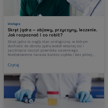
Urologia
Skręt jądra – objawy, przyczyny, leczenie.
Jak rozpoznać i co robić?
Skręt jądra to nagły stan urologiczny, w którym
dochodzi do obrotu jądra wokół własnej osi i
zaciśnięcia naczyń powrózka nasiennego.
Niedokrwienie narasta bardzo szybko i bez pilnej
operacji może skończyć się nieodwracalnym
uszkodzeniem, a nawet utratą jądra. Dlatego
Czytaj
dolegliwości pojawiają się nagle, są intensywne i
zawsze powinny być traktowane jako sygnał alarmowy
wymagający natychmiastowej pomocy chirurgicznej.
Wyjaśniamy, jak rozpoznać skręt jądra, od czego się
bierze, czym różni się od skrętu przyczepka jądra i
jak wygląda leczenie, które może uratować płodność.