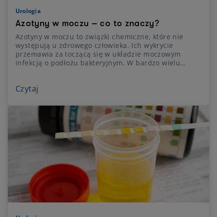
Urologia
Azotyny w moczu – co to znaczy?
Azotyny w moczu to związki chemiczne, które nie
występują u zdrowego człowieka. Ich wykrycie
przemawia za toczącą się w układzie moczowym
infekcją o podłożu bakteryjnym. W bardzo wielu
przypadkach przyczyną choroby jest obecność
bakterii z grupy Klebsiella, Citrobacter, Enterobacter,
Czytaj
Pseudomonas oraz Escherichia Coli, które naturalnie
zasiedlają okolice odbytu. Azotyny w moczu mogą też
pojawić się na skutek rozwoju niektórych chorób lub
po zażyciu leków zmieniających florę bakteryjną jelit.
Obecność azotynów w moczu wymaga wizyty u
lekarza, który może zlecić dodatkowe badania, takie
jak posiew moczu czy
USG jamy brzusznej
,‌ aby
dokładnie określić przyczynę problemu i zastosować
odpowiednie leczenie.