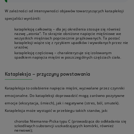
W zależności od intensywności objawów towarzyszących katapleksji
specjaliści wyróżnili:
katapleksję całkowitą – dla jej określenia stosuje się również
nazwę „atonia”. To skrajnie obniżone napięcie mięśniowe we
wszystkich mięśniach poprzecznie prążkowanych. Ta postać
katapleksji wiąże się z ryzykiem upadków i wywołanych przez nie
urazów;
katapleksję częściową – charakteryzuje się izolowanym
spadkiem napięcia mięśni w poszczególnych częściach ciała.
Katapleksja – przyczyny powstawania
Katapleksja to osłabienie napięcia mięśni, wyzwalane przez czynniki
emocjonalne. Do katapleksji doprowadzić mogą zarówno pozytywne
emocje (ekscytacja, śmiech), jak i negatywne (stres, ból, smutek).
Katapleksja może wystąpić w przebiegu takich stanów, jak:
choroba Niemanna-Picka typu C (prowadząca do odkładania się
szkodliwych substancji uszkadzających komórki, również
nerwowe);