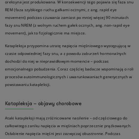
oreksyna jest produkowana. W konsekwencji tego pojawia się faza snu
REM (faza szybkiego ruchu gałkami ocznymi, z ang. rapid eye
movement) podczas czuwania zamiast po mniej więcej 90 minutach
fazy snu NREM (z wolnym ruchem gałek ocznych, ang. non-rapid eye
movement), jak to fizjologicznie ma miejsce.
Katapleksja przypomina utratę napięcia mięśniowego występującą w
czasie odpowiedniej fazy snu, a z powodu zaburzeń hormonalnych
dochodzi do niej w nieprawidłowym momencie – podczas
emocjonalnego pobudzenia. Coraz częściej badacze wspominają o roli
procesów autoimmunologicznych i uwarunkowaniach genetycznych w
powstawaniu katapleksji.
Katapleksja – objawy chorobowe
Ataki katapleksji mają zróżnicowane nasilenie – od częściowego do
całkowitego zaniku napięcia w mięśniach poprzecznie prążkowanych.
Osłabienie napięcia mięśni jest zazwyczaj obustronne. Podczas