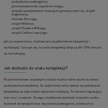
uszkodzenie podwzgórza;
paranowotworowe zapalenie mózgu;
zespoły spowodowane mutacjami genetycznymi np. zespół
Angelmana,
choroba Norriego,
zespół Möbiusa,
zespół Pradera-Williego,
zespół Coffina-Lowry’ego.
Jak już wspomniano, możliwe jest współistnienie katapleksji i
narkolepsji. Szacuje się, że ataki katapleksji dotyczą 60–70% chorych
na narkolepsję.
Jak dochodzi do ataku katapleksji?
W piśmiennictwie naukowym znaleźć można różne teorie na temat
powstawania katapleksji. Za najbardziej celne uważa się powiązanie
katapleksji ze zbyt niskim stężeniem oreksyny. To hormon regulujący
stan snu i czuwania. Do jego niedoborów dochodzi w wyniku zaniku
komórek nerwowych (tzw. neuronów) podwzgórza, w których to