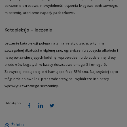
porażenie okresowe, niewydolność krążenia kręgowo-podstawnego,
miastenię, atoniczne napady padaczkowe.
Katapleksja – leczenie
Leczenie katapleksji polega na zmianie stylu życia, w tym na
szczególnej dbałości o higienę snu, ograniczeniu spożycia alkoholu i
napojów zawierających kofeinę, wprowadzeniu do codziennej diety
produktów bogatych w kwasy tłuszczowe omega-3 i omega-6.
Zazwyczaj stosuje się leki hamujące fazę REM snu. Najczęściej są to
trójpierścieniowe leki przeciwdepresyjne i wybiórcze inhibitory
wychwytu zwrotnego serotoniny.
Udostępnij:
Źródła