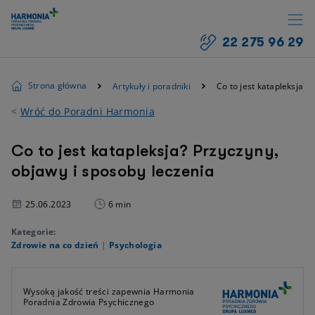
22 275 96 29
Strona główna
Artykuły i poradniki
Co to jest katapleksja? 
<
Wróć do Poradni Harmonia
Co to jest katapleksja? Przyczyny,
objawy i sposoby leczenia
25.06.2023
6 min
Kategorie:
Zdrowie na co dzień
|
Psychologia
Wysoką jakość treści zapewnia Harmonia
Poradnia Zdrowia Psychicznego