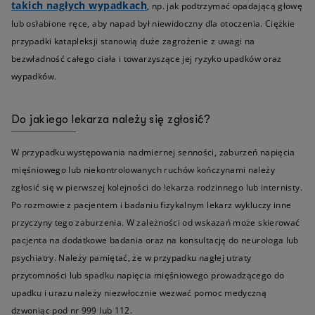
takich nagłych wypadkach
, np. jak podtrzymać opadającą głowę
lub osłabione ręce, aby napad był niewidoczny dla otoczenia. Ciężkie
przypadki katapleksji stanowią duże zagrożenie z uwagi na
bezwładność całego ciała i towarzyszące jej ryzyko upadków oraz
wypadków.
Do jakiego lekarza należy się zgłosić?
W przypadku występowania nadmiernej senności, zaburzeń napięcia
mięśniowego lub niekontrolowanych ruchów kończynami należy
zgłosić się w pierwszej kolejności do lekarza rodzinnego lub internisty.
Po rozmowie z pacjentem i badaniu fizykalnym lekarz wykluczy inne
przyczyny tego zaburzenia. W zależności od wskazań może skierować
pacjenta na dodatkowe badania oraz na konsultację do neurologa lub
psychiatry. Należy pamiętać, że w przypadku nagłej utraty
przytomności lub spadku napięcia mięśniowego prowadzącego do
upadku i urazu należy niezwłocznie wezwać pomoc medyczną
dzwoniąc pod nr 999 lub 112.