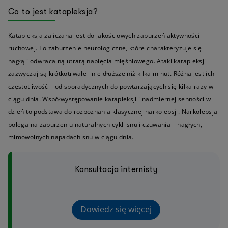
Co to jest katapleksja?
Katapleksja zaliczana jest do jakościowych zaburzeń aktywności
ruchowej. To zaburzenie neurologiczne, które charakteryzuje się
nagłą i odwracalną utratą napięcia mięśniowego. Ataki katapleksji
zazwyczaj są krótkotrwałe i nie dłuższe niż kilka minut. Różna jest ich
częstotliwość – od sporadycznych do powtarzających się kilka razy w
ciągu dnia. Współwystępowanie katapleksji i nadmiernej senności w
dzień to podstawa do rozpoznania klasycznej narkolepsji. Narkolepsja
polega na zaburzeniu naturalnych cykli snu i czuwania – nagłych,
mimowolnych napadach snu w ciągu dnia.
Konsultacja internisty
Dowiedz się więcej