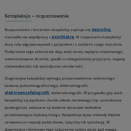
Katapleksja – rozpoznawanie
neurolog
Rozpoznaniem i leczeniem katapleksji zajmuje się
,
psychiatrą
nierzadko we współpracy z
. W rozpoznaniu katapleksji
dużą rolę odgrywa wywiad z pacjentem i z osobami z jego otoczenia.
Podejrzenie tego zaburzenia dają ataki utraty napięcia mięśniowego,
niekontrolowane drzemki, upadki o niewyjaśnionej przyczynie, napady
nieświadomości lub epizodyczna niezdarność.
Diagnostyka katapleksji wymaga przeprowadzenia całonocnego
badania polisomnograficznego, elektromiografii,
elektroencefalografii
, elektrookulografii. W przypadku gdy ataki
katapleksji są wynikiem chorób układu nerwowego (np. uszkodzenia
podwzgórza), wskazane są badania obrazowe dokładnie
przedstawiające budowę mózgu. Katapleksja bywa niekiedy błędnie
uznawana za napady padaczkowe, śpiączkę lub symulację. W
diagnostyce różnicowej tego zaburzenia należy wziąć pod uwagę