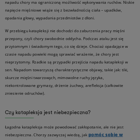
napadu chory ma ograniczoną możliwość wykonywania ruchów. Niskie
napięcie mięśniowe wiąże się z bezwładnością ciała – upadków,
opadania głowy, wypadania przedmiotów z dłoni.
W przebiegu katapleksji nie dochodzi do zaburzenia pracy mięśni
przepony, czyli chory swobodnie oddycha. Podczas ataku jest się
przytomnym i świadomym tego, co się dzieje. Chociaż opadające w
czasie napadu powieki mogą sprawiać wrażenie, że chory jest
nieprzytomny. Rzadkie są przypadki przejścia napadu katapleksji w
sen. Napadom towarzyszą charakterystyczne objawy, takie jak: tiki,
skurcze mięśni twarzowych, mimowolne ruchy języka,
niekontrolowane grymasy, drżenie żuchwy, arefleksja (całkowite
zniesienie odruchów).
Czy katapleksja jest niebezpieczna?
Łagodna katapleksja może powodować zakłopotanie, ale nie jest
pomóc sobie w
niebezpieczna. Chorzy zazwyczaj wiedzą, jak