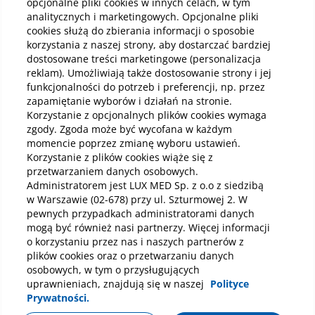
opcjonalne pliki cookies w innych celach, w tym
Szczepienie i profilaktyka
Zdro
analitycznych i marketingowych. Opcjonalne pliki
Ugryzienie kleszcza - jak wygląda?
Jak
cookies służą do zbierania informacji o sposobie
Objawy i pierwsza pomoc
met
korzystania z naszej strony, aby dostarczać bardziej
po 
Ugryzienie kleszcza to wbicie się pasożyta w
dostosowane treści marketingowe (personalizacja
skórę i rozpoczęcie pobierania krwi. W
Znal
reklam). Umożliwiają także dostosowanie strony i jej
praktyce człowiek zwykle nie czuje samego
budz
funkcjonalności do potrzeb i preferencji, np. przez
momentu ukłucia, dlatego kleszcz bywa
szyb
zapamiętanie wyborów i działań na stronie.
zauważony dopiero po spacerze, kąpieli albo
groź
Korzystanie z opcjonalnych plików cookies wymaga
Czytaj
przy przypadkowym dotknięciu skóry. Sam
zap
zgody. Zgoda może być wycofana w każdym
ślad po kleszczu nie musi oznaczać choroby,
Czy
usun
momencie poprzez zmianę wyboru ustawień.
ale wymaga obserwacji, bo część kleszczy
zaka
przenosi patogeny wywołujące boreliozę lub
Korzystanie z plików cookies wiąże się z
nale
kleszczowe zapalenie mózgu. Kleszcze nie
najb
przetwarzaniem danych osobowych.
spadają z drzew, jak często się uważa –
rów
Administratorem jest LUX MED Sp. z o.o z siedzibą
najczęściej bytują w trawach, zaroślach i
alko
w Warszawie (02-678) przy ul. Szturmowej 2. W
Wszystkie artykuły i poradniki
niskiej roślinności, skąd łatwo przechodzą na
pewnych przypadkach administratorami danych
skórę lub ubranie człowieka. Do kontaktu z
mogą być również nasi partnerzy. Więcej informacji
nimi może dojść nie tylko w lesie, lecz także w
O nas
o korzystaniu przez nas i naszych partnerów z
parku, przydomowym ogrodzie czy na działce.
Oferta
plików cookies oraz o przetwarzaniu danych
Dla Pacjenta
osobowych, w tym o przysługujących
Dokumenty prawne
uprawnieniach, znajdują się w naszej
Polityce
Prywatności.