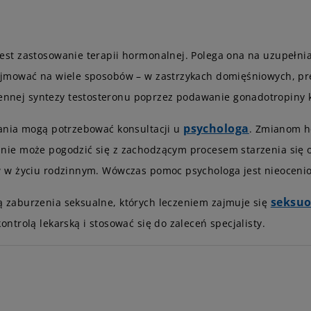
st zastosowanie terapii hormonalnej. Polega ona na uzupełn
jmować na wiele sposobów – w zastrzykach domięśniowych, pre
nej syntezy testosteronu poprzez podawanie gonadotropiny
psychologa
ania mogą potrzebować konsultacji u
. Zmianom h
nie może pogodzić się z zachodzącym procesem starzenia się
 w życiu rodzinnym. Wówczas pomoc psychologa jest nieoceni
seksuo
zaburzenia seksualne, których leczeniem zajmuje się
trolą lekarską i stosować się do zaleceń specjalisty.