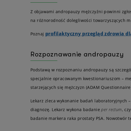
Z objawami andropauzy mężczyźni powinni zgłosi
na różnorodność dolegliwości towarzyszących m
profilaktyczny przegląd zdrowia d
Poznaj
Rozpoznawanie andropauzy
Podstawą w rozpoznaniu andropauzy są szczegół
specjalnie opracowanym kwestionariuszom – me
starzejących się mężczyzn (ADAM Questionnaire)
Lekarz zleca wykonanie badań laboratoryjnych –
diagnozę. Lekarz wykona badanie
per rectum
, cz
badanie markera raka prostaty PSA. Nowotwór t