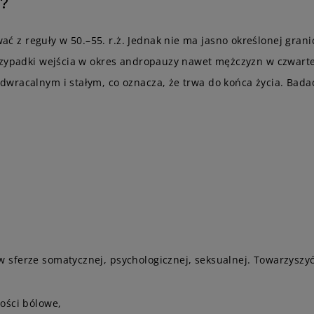
a?
z reguły w 50.–55. r.ż. Jednak nie ma jasno określonej grani
rzypadki wejścia w okres andropauzy nawet mężczyzn w czwartej 
wracalnym i stałym, co oznacza, że trwa do końca życia. Bad
ferze somatycznej, psychologicznej, seksualnej. Towarzyszyć j
ości bólowe,