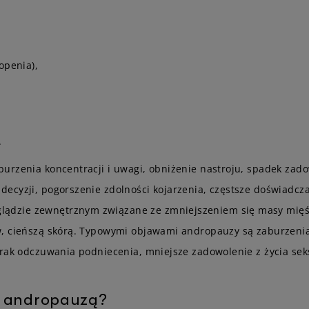
openia),
.
urzenia koncentracji i uwagi, obniżenie nastroju, spadek zadow
ecyzji, pogorszenie zdolności kojarzenia, częstsze doświadcza
ądzie zewnętrznym związane ze zmniejszeniem się masy mięś
w, cieńszą skórą. Typowymi objawami andropauzy są zaburzenia
brak odczuwania podniecenia, mniejsze zadowolenie z życia se
 z andropauzą?