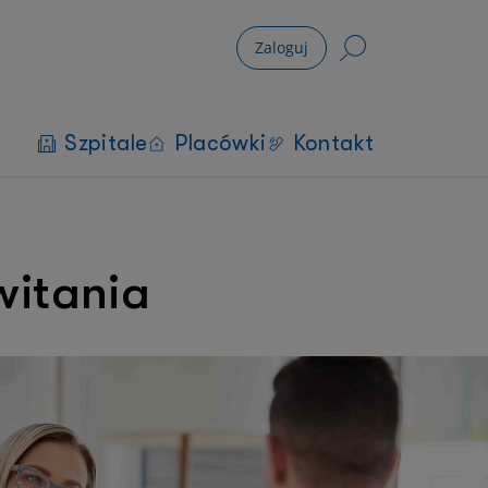
Zaloguj
Szpitale
Placówki
Kontakt
witania