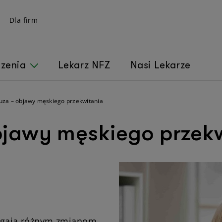
Dla firm
czenia
Lekarz NFZ
Nasi Lekarze
za – objawy męskiego przekwitania
jawy męskiego przek
legają różnym zmianom