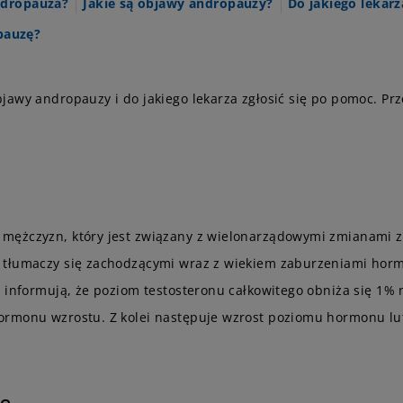
ndropauza?
Jakie są objawy andropauzy?
Do jakiego lekarz
pauzę?
awy andropauzy i do jakiego lekarza zgłosić się po pomoc. Prze
mężczyzn, który jest związany z wielonarządowymi zmianami z
e tłumaczy się zachodzącymi wraz z wiekiem zaburzeniami hor
 informują, że poziom testosteronu całkowitego obniża się 1% 
ormonu wzrostu. Z kolei następuje wzrost poziomu hormonu lu