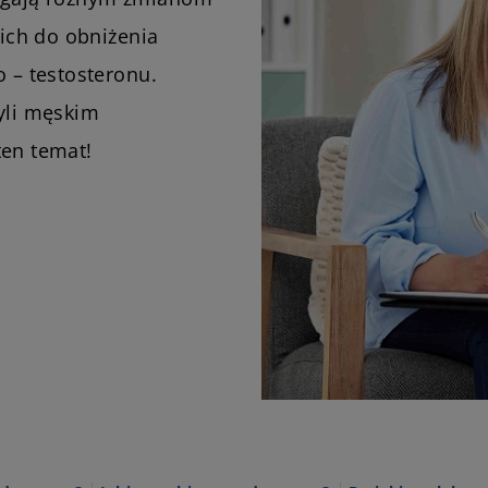
ich do obniżenia
– testosteronu.
zyli męskim
ten temat!