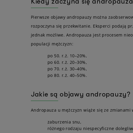
Kiedy zaczyna się andropauz
Pierwsze objawy andropauzy można zaobserwować 
rozpoczyna się przekwitanie. Eksperci podają p
jednak możliwe. Andropauza jest procesem nieod
populacji mężczyzn:
po 50. r.ż. 10–20%,
po 60. r.ż. 20–30%,
po 70. r.ż. 30–40%,
po 80. r.ż. 40–50%.
Jakie są objawy andropauzy?
Andropauza u mężczyzn wiąże się ze zmianami w s
zaburzenia snu,
różnego rodzaju niespecyficzne dolegliw