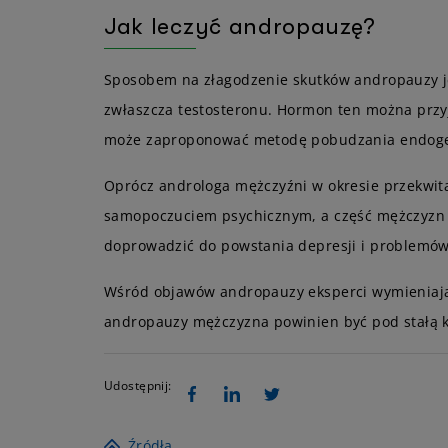
Jak leczyć andropauzę?
Sposobem na złagodzenie skutków andropauzy je
zwłaszcza testosteronu. Hormon ten można przy
może zaproponować metodę pobudzania endogen
Oprócz androloga mężczyźni w okresie przekwit
samopoczuciem psychicznym, a część mężczyzn 
doprowadzić do powstania depresji i problemów
Wśród objawów andropauzy eksperci wymieniają 
andropauzy mężczyzna powinien być pod stałą kon
Udostępnij:
Źródła