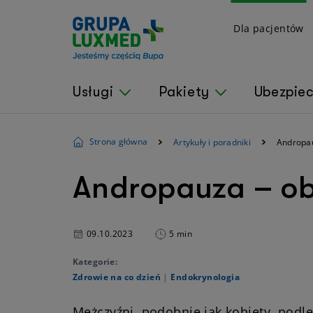
Dla pacjentów
Usługi
Pakiety
Ubezpie
Strona główna
Artykuły i poradniki
Andropau
Andropauza – ob
09.10.2023
5 min
Kategorie:
Zdrowie na co dzień
|
Endokrynologia
Mężczyźni, podobnie jak kobiety, pod