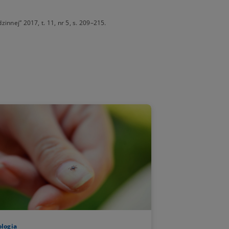
innej” 2017, t. 11, nr 5, s. 209–215.
logia