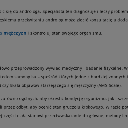
ć się do androloga. Specjalista ten diagnozuje i leczy prob
ęskiemu przekwitaniu androlog może zlecić konsultację u doda
la mężczyzn
i skontroluj stan swojego organizmu.
owo przeprowadzony wywiad medyczny i badanie fizykalne. Wiel
todom samoopisu – spośród których jedne z bardziej znanych 
 czy Skala objawów starzejącego się mężczyzny (AMS Scale).
 zarówno ogólnych, aby określić kondycję organizmu, jak i szc
yli przez odbyt, aby ocenić stan gruczołu krokowego. W razie 
ej części ciała stanowi przeciwwskazanie do głównej metody l