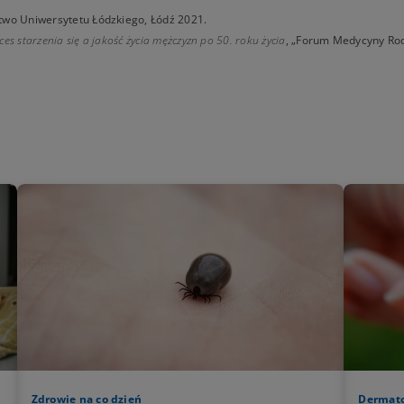
two Uniwersytetu Łódzkiego, Łódź 2021.
es starzenia się a jakość życia mężczyzn po 50. roku życia
, „Forum Medycyny Rodz
Zdrowie na co dzień
Dermato