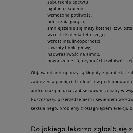
zaburzenia apetytu,
ogólne osłabienie,
wzmożona potliwość,
uderzenia gorąca,
zmniejszenie się masy kostnej (tzw. oste
wzrost ciśnienia tętniczego,
wzrost insulinooporności,
zawroty i bóle głowy,
nadwrażliwość na zimno,
pogorszenie się czynności krwiotwórczej
Objawami andropauzy są kłopoty z pamięcią, zab
zaburzenia pamięci, trudności w podejmowaniu d
andropauzą można zaobserwować zmiany w wygl
tłuszczowej, przerzedzeniem i siwieniem włosó
seksualnego, problemy z osiągnięciem erekcji, 
Do jakiego lekarza zgłosić się