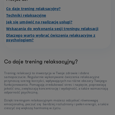
Co daje trening relaksacyjny?
Techniki relaksacyjne
Jak się umówić na realizację usługi?
Wskazania do wykonania sesji treningu relaksacji
Dlaczego warto wybrać ćwiczenia relaksacyjne z
psychologiem?
Co daje trening relaksacyjny?
Trening relaksacji to inwestycja w Twoje zdrowie i dobre
samopoczucie. Regularnie wykonywane ćwiczenia relaksacyjne
przynoszą szereg korzyści, wpływających na różne obszary Twojego
funkcjonowania. Pomagają zredukować stres i napięcie, poprawiają
jakość snu, zwiększają koncentrację i wydajność, a także wzmacniają
odporność psychiczną.
Dzięki treningom relaksacyjnym możesz odzyskać równowagę
emocjonalną, poczuć się bardziej rozluźniony i pełen energii, a także
cieszyć się większą harmonią w życiu.