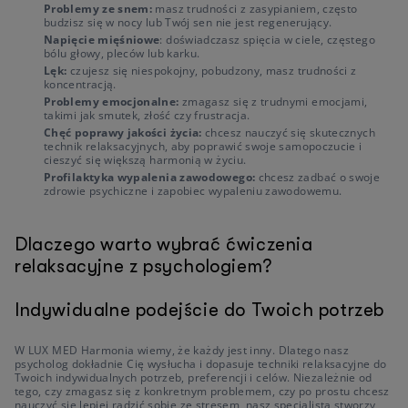
Problemy ze snem:
masz trudności z zasypianiem, często
budzisz się w nocy lub Twój sen nie jest regenerujący.
Napięcie mięśniowe
: doświadczasz spięcia w ciele, częstego
bólu głowy, pleców lub karku.
Lęk:
czujesz się niespokojny, pobudzony, masz trudności z
koncentracją.
Problemy emocjonalne:
zmagasz się z trudnymi emocjami,
takimi jak smutek, złość czy frustracja.
Chęć poprawy jakości życia:
chcesz nauczyć się skutecznych
technik relaksacyjnych, aby poprawić swoje samopoczucie i
cieszyć się większą harmonią w życiu.
Profilaktyka wypalenia zawodowego:
chcesz zadbać o swoje
zdrowie psychiczne i zapobiec wypaleniu zawodowemu.
Dlaczego warto wybrać ćwiczenia
relaksacyjne z psychologiem?
Indywidualne podejście do Twoich potrzeb
W LUX MED Harmonia wiemy, że każdy jest inny. Dlatego nasz
psycholog dokładnie Cię wysłucha i dopasuje techniki relaksacyjne do
Twoich indywidualnych potrzeb, preferencji i celów. Niezależnie od
tego, czy zmagasz się z konkretnym problemem, czy po prostu chcesz
nauczyć się lepiej radzić sobie ze stresem, nasz specjalista stworzy