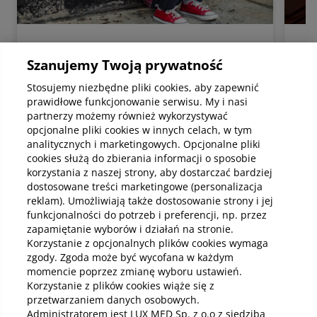
Psychologia
Psyc
Szanujemy Twoją prywatność
Rodzaje masturbacji dziecięcej – co
Poc
mieści się w normie rozwojowej
na 
Stosujemy niezbędne pliki cookies, aby zapewnić
Masturbacja dziecięca to zachowania
Lęk
prawidłowe funkcjonowanie serwisu. My i nasi
polegające na stymulowaniu przez dziecko
mięś
partnerzy możemy również wykorzystywać
własnego ciała, w tym okolic intymnych, w
nar
opcjonalne pliki cookies w innych celach, w tym
celu uzyskania przyjemnych doznań. Temat
gine
analitycznych i marketingowych. Opcjonalne pliki
ten często budzi niepokój i wiele pytań u
mier
cookies służą do zbierania informacji o sposobie
rodziców oraz opiekunów, głównie dlatego, że
wiel
korzystania z naszej strony, aby dostarczać bardziej
kojarzy się z seksualnością osób dorosłych.
pop
Czytaj
Czy
dostosowane treści marketingowe (personalizacja
Warto jednak podkreślić, że w przypadku
stro
reklam). Umożliwiają także dostosowanie strony i jej
dzieci zachowania te nie mają charakteru
włas
erotycznego, a większość z nich mieści się w
wsp
funkcjonalności do potrzeb i preferencji, np. przez
normie rozwojowej i ma charakter
odzy
zapamiętanie wyborów i działań na stronie.
Zobacz wszystkie
przejściowy.
Korzystanie z opcjonalnych plików cookies wymaga
zgody. Zgoda może być wycofana w każdym
momencie poprzez zmianę wyboru ustawień.
Korzystanie z plików cookies wiąże się z
przetwarzaniem danych osobowych.
Administratorem jest LUX MED Sp. z o.o z siedzibą