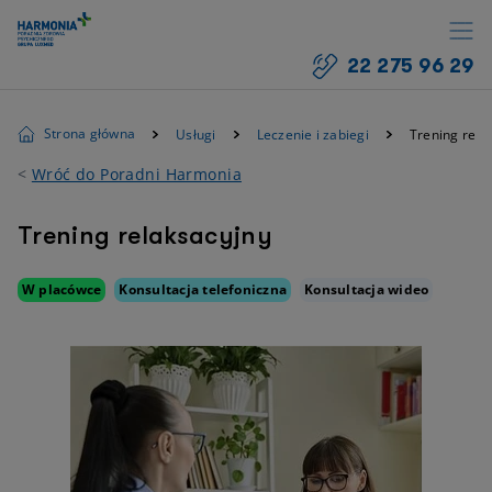
22 275 96 29
Strona główna
Usługi
Leczenie i zabiegi
Trening rela
<
Wróć do Poradni Harmonia
Trening relaksacyjny
W placówce
Konsultacja telefoniczna
Konsultacja wideo