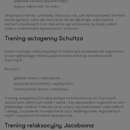
poprawa zdrowia psychicznego,
lepsza odporność na stres.
Sesja łączy teorię z praktyką. Nauczysz się, jak wykorzystywać techniki
samoregulacji, takie jak ćwiczenia nerwu błędnego, odczuwania
doznań zmysłowych oraz ćwiczenia ugruntowania, by lepiej radzić
sobie z codziennymi wyzwaniami i stresem.
Trening autogenny Schultza
Celem treningu relaksacyjnego Schultza jest wrowadzenie organizmu
w stan głębokiego relaksu poprzez koncentrację na odczuciach
fizycznych.
Korzyści:
głęboki relaks i odprężenie,
poprawa koncentracji i wydajności,
zmniejszenie stresu i niepokoju.
Trening autogenny Schultza polega na koncentracji na fizycznych
odczuciach, takich jak ciepło i ciężar, aby wprowadzić organizm w stan
głębokiego relaksu. Podczas sesji uczysz się kontrolować swój oddech
i uwagę, co pozwala na wyłamanie się z błędnego koła negatywnych
myśli i uzyskanie harmonii wewnętrznej.
Trening relaksacyjny Jacobsona