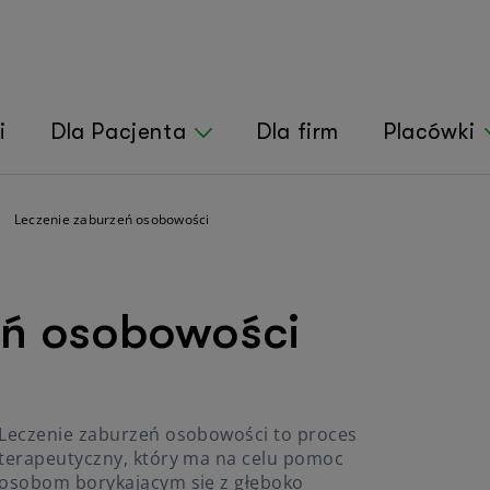
i
Dla Pacjenta
Dla firm
Placówki
Leczenie zaburzeń osobowości
iczna Harmonia
 relacje
Inne schorzenia i p
emów psychicznych w ciąży i połogu
Leczenie bezsenn
eń osobowości
iczne wieku podeszłego
poprawę jakości 
a)
Leczenie otyłości
pomoc dla Dorosłych Dzieci Alkoholików
Leczenie tężyczki
pomoc dla Dorosłych Dzieci z rodzin
taniu
Leczenie zaburzeń osobowości to proces
terapeutyczny, który ma na celu pomoc
lenia zawodowego
osobom borykającym się z głęboko