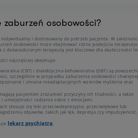
e zaburzeń osobowości?
s indywidualny i dostosowany do potrzeb pacjenta. W zależnośc
zaburzeń osobowości może obejmować różne podejścia terapeuty
a z doświadczonym terapeutą jest kluczowa dla skuteczności le
ści najczęściej obejmuje:
wioralna (CBT) i dialektyczno-behawioralna (DBT) są powszech
ści, szczególnie w przypadku zaburzenia osobowości chwiejne
rozpoznanie i zmiana nieadaptacyjnych wzorców myślenia oraz
magają pacjentom zrozumieć przyczyny ich trudności, a także
 i umiejętności radzenia sobie z emocjami.
ch stosuje się leki przeciwdepresyjne, przeciwlękowe lub
 łagodzeniu objawów, takich jak lęk, depresja czy impulsywność.
lekarz psychiatra
duje
.