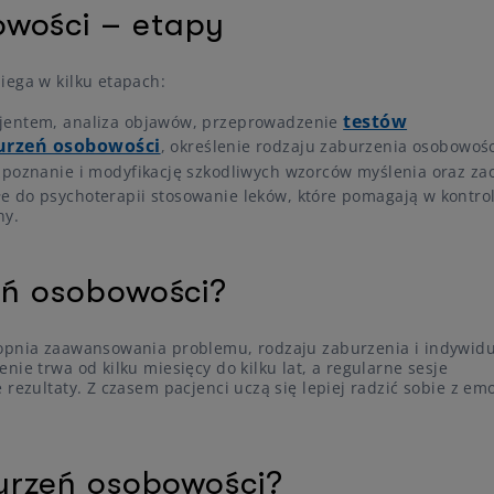
owości – etapy
iega w kilku etapach:
testów
cjentem, analiza objawów, przeprowadzenie
urzeń osobowości
, określenie rodzaju zaburzenia osobowośc
ozpoznanie i modyfikację szkodliwych wzorców myślenia oraz z
e do psychoterapii stosowanie leków, które pomagają w kontr
ny.
zeń osobowości?
topnia zaawansowania problemu, rodzaju zaburzenia i indywid
ie trwa od kilku miesięcy do kilku lat, a regularne sesje
rezultaty. Z czasem pacjenci uczą się lepiej radzić sobie z emo
burzeń osobowości?