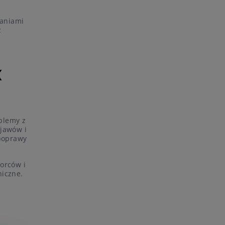
daniami
ź
X
blemy z
bjawów i
 poprawy
orców i
hiczne.