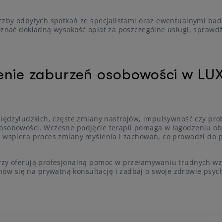
iczby odbytych spotkań ze specjalistami oraz ewentualnymi ba
poznać dokładną wysokość opłat za poszczególne usługi, sprawd
zenie zaburzeń osobowości w LU
 międzyludzkich, częste zmiany nastrojów, impulsywność czy pro
 osobowości. Wczesne podjęcie terapii pomaga w łagodzeniu o
ia wspiera proces zmiany myślenia i zachowań, co prowadzi do
órzy oferują profesjonalną pomoc w przełamywaniu trudnych wz
w się na prywatną konsultację i zadbaj o swoje zdrowie psyc