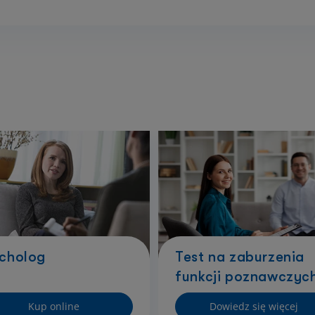
cholog
Test na zaburzenia
funkcji poznawczyc
Kup online
Dowiedz się więcej