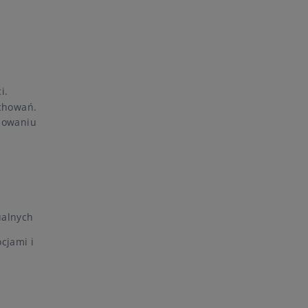
i.
achowań.
olowaniu
ualnych
cjami i