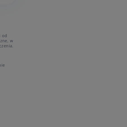
i od
czne, w
czenia.
nie
j