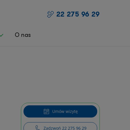
22 275 96 29
O nas
roblemy
ości – skuteczne metody na
snu
Umów wizytę
Zadzwoń 22 275 96 29