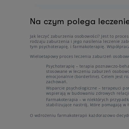
Na czym polega leczeni
Jak leczyć zaburzenia osobowości? Jest to proce
rodzaju zaburzenia i jego nasilenia leczenie 
tym psychoterapię, i farmakoterapię. Współprac
Wieloetapowy proces leczenia zaburzeń osobowo
Psychoterapię – terapia poznawczo-beha
stosowane w leczeniu zaburzeń osobowo
emocjonalnie (borderline). Celem jest 
zachowań.
Wsparcie psychologiczne – terapeuci po
wspierają w budowaniu zdrowych relacji
Farmakoterapia – w niektórych przypadka
stabilizujące nastrój, które pomagają w
O wdrożeniu farmakoterapii każdorazowo decy