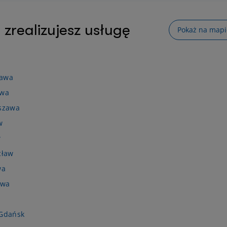
 zrealizujesz usługę
Pokaż na mapi
zawa
awa
rszawa
w
w
cław
wa
awa
e
 Gdańsk