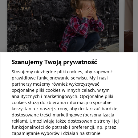
Szanujemy Twoją prywatność
Stosujemy niezbędne pliki cookies, aby zapewnić
Psychologia
Psyc
prawidłowe funkcjonowanie serwisu. My i nasi
Rodzaje masturbacji dziecięcej – co
Poc
partnerzy możemy również wykorzystywać
mieści się w normie rozwojowej
na 
opcjonalne pliki cookies w innych celach, w tym
Masturbacja dziecięca to zachowania
Lęk
analitycznych i marketingowych. Opcjonalne pliki
polegające na stymulowaniu przez dziecko
mięś
cookies służą do zbierania informacji o sposobie
własnego ciała, w tym okolic intymnych, w
nar
korzystania z naszej strony, aby dostarczać bardziej
celu uzyskania przyjemnych doznań. Temat
gine
dostosowane treści marketingowe (personalizacja
ten często budzi niepokój i wiele pytań u
mier
reklam). Umożliwiają także dostosowanie strony i jej
rodziców oraz opiekunów, głównie dlatego, że
wiel
funkcjonalności do potrzeb i preferencji, np. przez
kojarzy się z seksualnością osób dorosłych.
pop
Czytaj
Czy
zapamiętanie wyborów i działań na stronie.
Warto jednak podkreślić, że w przypadku
stro