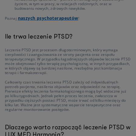
życiem, w tym w pracy, w relacjach rodzinnych, oraz w
budowaniu nowych, zdrowych nawyków.
naszych psychoterapeutów
Poznaj
!
Ile trwa leczenie PTSD?
Leczenie PTSD jest procesem długoterminowym, który wymaga
cierpliwości i zaangażowania ze strony pacjenta oraz zespołu
terapeutycznego. W przypadku łagodniejszych objawów leczenie PTSD
może obejmować tylko terapię psychologiczną, w innych przypadkach,
w których objawy są bardziej nasilone, niezbędna jest kombinacja
terapii i farmakoterapii.
Całkowity czas trwania leczenia PTSD zależy od indywidualnych
potrzeb pacjenta, nasilenia objawów oraz odpowiedzi na terapię.
Pierwsze efekty leczenia farmakologicznego mogą być widoczne już
po kilku tygodniach. Jednak pełen proces leczenia, zwłaszcza w
przypadku cięższych postaci PTSD, może trwać od kilku miesięcy do
kilku lat. Ważne jest systematyczne wsparcie terapeutyczne oraz
regularne monitorowanie postępów.
Dlaczego warto rozpocząć leczenie PTSD w
LUX MED Harmonia?