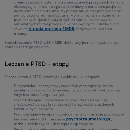
zmienić sposób myślenia o traumatycznych przeżyciach, terapia
ekspozycyjna, która polega na stopniowym narażaniu pacjenta
na wspomnienia o traumie, by pomóc mu je przepracować oraz
pomoc psychotraumatologiczna, która umożliwia zrozumienie
psychicznych zjawisk związanych z traumą i zastosowanie
adekwatnych metod pracy z jej konsekwencjami. Możliwa jest
terapia metodą EMDR
również
dedykowana leczeniu
traumy.
Sposób leczenie PTSD w LUX MED dobierany jest do indywidualnych
potrzeb każdego pacjenta.
Leczenie PTSD – etapy
Proces leczenia PTSD przebiega zwykle w kilku etapach:
Diagnostyka – szczegółowy wywiad psychologiczny, ocena
nasilenia objawów, badania diagnostyczne w celu wykluczenia
innych schorzeń organicznych.
Farmakoterapia – stosowanie odpowiednich leków, aby
zredukować objawy lęku, depresji i drażliwości oraz innych
ewentualnych objawów.
Psychoterapia – terapia indywidualna, w tym terapia poznawczo-
psychotraumatologa
behawioralna (CBT), terapia u
,
techniki relaksacyjne lub terapia ekspozycyjna.
Rehabilitacja społeczna – pomoc w reintegracji z codziennym