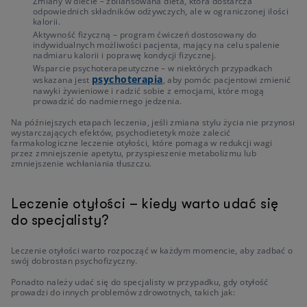
Zmiany w diecie – zbilansowana dieta, która dostarcza
odpowiednich składników odżywczych, ale w ograniczonej ilości
kalorii.
Aktywność fizyczną – program ćwiczeń dostosowany do
indywidualnych możliwości pacjenta, mający na celu spalenie
nadmiaru kalorii i poprawę kondycji fizycznej.
Wsparcie psychoterapeutyczne – w niektórych przypadkach
psychoterapia
wskazana jest
, aby pomóc pacjentowi zmienić
nawyki żywieniowe i radzić sobie z emocjami, które mogą
prowadzić do nadmiernego jedzenia.
Na późniejszych etapach leczenia, jeśli zmiana stylu życia nie przynosi
wystarczających efektów, psychodietetyk może zalecić
farmakologiczne leczenie otyłości, które pomaga w redukcji wagi
przez zmniejszenie apetytu, przyspieszenie metabolizmu lub
zmniejszenie wchłaniania tłuszczu.
Leczenie otyłości – kiedy warto udać się
do specjalisty?
Leczenie otyłości warto rozpocząć w każdym momencie, aby zadbać o
swój dobrostan psychofizyczny.
Ponadto należy udać się do specjalisty w przypadku, gdy otyłość
prowadzi do innych problemów zdrowotnych, takich jak: