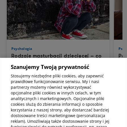
Psychologia
Psyc
Rodzaje masturbacji dziecięcej – co
Poc
mieści się w normie rozwojowej
na 
Szanujemy Twoją prywatność
Masturbacja dziecięca to zachowania
Lęk
polegające na stymulowaniu przez dziecko
mięś
Stosujemy niezbędne pliki cookies, aby zapewnić
własnego ciała, w tym okolic intymnych, w
nar
prawidłowe funkcjonowanie serwisu. My i nasi
celu uzyskania przyjemnych doznań. Temat
gine
partnerzy możemy również wykorzystywać
ten często budzi niepokój i wiele pytań u
mier
opcjonalne pliki cookies w innych celach, w tym
rodziców oraz opiekunów, głównie dlatego, że
wiel
analitycznych i marketingowych. Opcjonalne pliki
kojarzy się z seksualnością osób dorosłych.
pop
Czytaj
Czy
cookies służą do zbierania informacji o sposobie
Warto jednak podkreślić, że w przypadku
stro
korzystania z naszej strony, aby dostarczać bardziej
dzieci zachowania te nie mają charakteru
włas
dostosowane treści marketingowe (personalizacja
erotycznego, a większość z nich mieści się w
wsp
normie rozwojowej i ma charakter
odzy
reklam). Umożliwiają także dostosowanie strony i jej
Zobacz wszystkie
przejściowy.
funkcjonalności do potrzeb i preferencji, np. przez