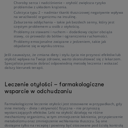
Choroby serca i nadciśnienie – otyłość zwiększa ryzyko
problemów z układem krążenia.
Cukrzyca typu 2 – nadmiar tkanki tłuszczowej negatywnie wpływa
na wrażliwość organizmu na insulinę.
Zaburzenia oddychania – takie jak bezdech senny, który jest
częstym problemem u osób z otyłością.
Problemy ze stawami i ruchem – dodatkowy ciężar obciąża
stawy, co prowadzi do bólów i ograniczenia ruchomości.
Problemy emocjonalne związane z jedzeniem, takie jak
objadanie się w wyniku stresu.
Jeśli zauważysz, że zmiana diety i stylu życia nie przynosi efektów lub
otyłość wpływa na Twoje zdrowie, warto skonsultować się z lekarzem.
Specjalista pomoże dobrać odpowiednią metodę leczenia i wskazać
dalszy kierunek terapii.
Leczenie otyłości – farmakologiczne
wsparcie w odchudzaniu
Farmakologiczne leczenie otyłości jest stosowane w przypadkach, gdy
inne metody – dieta i aktywność fizyczna – nie przynoszą
wystarczających efektów. Leki na otyłość działają na różne
mechanizmy organizmu, w tym zmniejszenie łaknienia, przyspieszenie
metabolizmu oraz zmniejszenie wchłaniania tłuszczu. Są one
dostępne tylko na receptę i powinny być stosowane pod ścisłą kontrolą