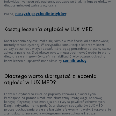
indywidualnych potrzeb pacjenta, aby zapewnić jak najlepsze efekty w
długoterminowej walce z otyłością.
naszych psychodietetyków
Poznaj
!
Koszty leczenia otyłości w LUX MED
Koszt leczenia otyłości może się różnić w zależności od zastosowanej
metody terapeutycznej. W przypadku konsultacji z lekarzem koszt
zależy od zakresu wizyt i badań, które będą potrzebne do oceny stanu
zdrowia pacjenta. Dodatkowo opłaty mogą obejmować ułożenie planu
diety oraz treningów (ćwiczeń i rehabilitacji). Aby poznać dokładny
cennik usług
koszt leczenia, sprawdź nasz aktualny
.
Dlaczego warto skorzystać z leczenia
otyłości w LUX MED?
Leczenie otyłości to klucz do poprawy zdrowia i jakości życia.
Profesjonalna pomoc umożliwia skuteczną utratę wagi, poprawę
kondycji fizycznej oraz zmniejszenie ryzyka powikłań zdrowotnych.
Dzięki indywidualnemu podejściu lekarzy i specjalistów LUX MED
proces odchudzania staje się bardziej efektywny i trwały. Skorzystanie
z tej usługi to inwestycja w długoterminowe zdrowie i lepsze