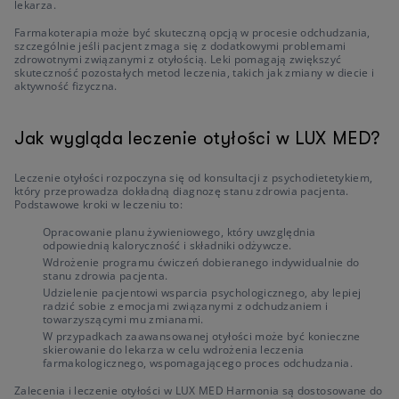
lekarza.
Farmakoterapia może być skuteczną opcją w procesie odchudzania,
szczególnie jeśli pacjent zmaga się z dodatkowymi problemami
zdrowotnymi związanymi z otyłością. Leki pomagają zwiększyć
skuteczność pozostałych metod leczenia, takich jak zmiany w diecie i
aktywność fizyczna.
Jak wygląda leczenie otyłości w LUX MED?
Leczenie otyłości rozpoczyna się od konsultacji z psychodietetykiem,
który przeprowadza dokładną diagnozę stanu zdrowia pacjenta.
Podstawowe kroki w leczeniu to:
Opracowanie planu żywieniowego, który uwzględnia
odpowiednią kaloryczność i składniki odżywcze.
Wdrożenie programu ćwiczeń dobieranego indywidualnie do
stanu zdrowia pacjenta.
Udzielenie pacjentowi wsparcia psychologicznego, aby lepiej
radzić sobie z emocjami związanymi z odchudzaniem i
towarzyszącymi mu zmianami.
W przypadkach zaawansowanej otyłości może być konieczne
skierowanie do lekarza w celu wdrożenia leczenia
farmakologicznego, wspomagającego proces odchudzania.
Zalecenia i leczenie otyłości w LUX MED Harmonia są dostosowane do