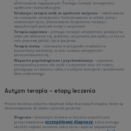
eliminowanie negatywnych. Pomaga rozwijać umiejętności
społeczne i komunikacyjne.
Edukacja i terapia osób ze spektrum autyzmu
–
nakierowana
na rozwijanie umiejętności funkcjonowania w szkole, pracy i
codziennym życiu, dostosowana do poziomu rozwoju i
specyficznych potrzeb osoby z autyzmem.
Terapia zajęciowa
– pomaga rozwijać umiejętności praktyczne,
takie jak ubieranie się, jedzenie, utrzymanie porządku, co ma na
celu poprawę jakości życia pacjenta.
Terapia mowy
– stosowana w przypadku trudności w
komunikacji werbalnej, w celu rozwoju umiejętności
porozumiewania się.
Wsparcie psychologiczne i psychoedukacja
– zapewnia
emocjonalną pomoc dla osób z autyzmem oraz ich rodzin,
pomagając w radzeniu sobie z trudnymi emocjami i problemami
dnia codziennego.
Autyzm terapia – etapy leczenia
Proces leczenia autyzmu obejmuje kilka kluczowych etapów, które są
dostosowywane do wieku i potrzeb pacjenta:
Diagnoza –
pierwszym krokiem w leczeniu autyzmu jest
szczegółowej diagnozy
przeprowadzenie
, która pomaga
określić stopień nasilenia zaburzenia i wybrać odpowiednie