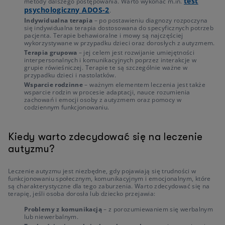
test
metody dalszego postępowania. Warto wykonać m.in.
psychologiczny ADOS-2
.
Indywidualna terapia
– po postawieniu diagnozy rozpoczyna
się indywidualna terapia dostosowana do specyficznych potrzeb
pacjenta. Terapie behawioralne i mowy są najczęściej
wykorzystywane w przypadku dzieci oraz dorosłych z autyzmem.
Terapia grupowa
– jej celem jest rozwijanie umiejętności
interpersonalnych i komunikacyjnych poprzez interakcje w
grupie rówieśniczej. Terapie te są szczególnie ważne w
przypadku dzieci i nastolatków.
Wsparcie rodzinne
– ważnym elementem leczenia jest także
wsparcie rodzin w procesie adaptacji, nauce rozumienia
zachowań i emocji osoby z autyzmem oraz pomocy w
codziennym funkcjonowaniu.
Kiedy warto zdecydować się na leczenie
autyzmu?
Leczenie autyzmu jest niezbędne, gdy pojawiają się trudności w
funkcjonowaniu społecznym, komunikacyjnym i emocjonalnym, które
są charakterystyczne dla tego zaburzenia. Warto zdecydować się na
terapię, jeśli osoba dorosła lub dziecko przejawia:
Problemy z komunikacją
– z porozumiewaniem się werbalnym
lub niewerbalnym.