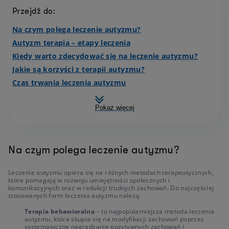
Przejdź do:
Na czym polega leczenie autyzmu?
Autyzm terapia – etapy leczenia
Kiedy warto zdecydować się na leczenie autyzmu?
Jakie są korzyści z terapii autyzmu?
Czas trwania leczenia autyzmu
Pokaż więcej
Na czym polega leczenie autyzmu?
Leczenie autyzmu opiera się na różnych metodach terapeutycznych,
które pomagają w rozwoju umiejętności społecznych i
komunikacyjnych oraz w redukcji trudnych zachowań. Do najczęściej
stosowanych form leczenia autyzmu należą:
Terapia behawioralna
– to najpopularniejsza metoda leczenia
autyzmu, która skupia się na modyfikacji zachowań poprzez
systematyczne nagradzanie pozytywnych zachowań i