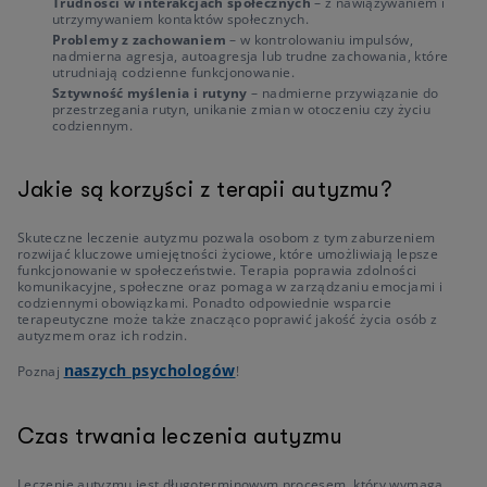
Trudności w interakcjach społecznych
–
z nawiązywaniem i
utrzymywaniem kontaktów społecznych.
Problemy z zachowaniem
–
w kontrolowaniu impulsów,
nadmierna agresja, autoagresja lub trudne zachowania, które
utrudniają codzienne funkcjonowanie.
Sztywność myślenia i rutyny
– nadmierne przywiązanie do
przestrzegania rutyn, unikanie zmian w otoczeniu czy życiu
codziennym.
Jakie są korzyści z terapii autyzmu?
Skuteczne leczenie autyzmu pozwala osobom z tym zaburzeniem
rozwijać kluczowe umiejętności życiowe, które umożliwiają lepsze
funkcjonowanie w społeczeństwie. Terapia poprawia zdolności
komunikacyjne, społeczne oraz pomaga w zarządzaniu emocjami i
codziennymi obowiązkami. Ponadto odpowiednie wsparcie
terapeutyczne może także znacząco poprawić jakość życia osób z
autyzmem oraz ich rodzin.
naszych psychologów
Poznaj
!
Czas trwania leczenia autyzmu
Leczenie autyzmu jest długoterminowym procesem, który wymaga