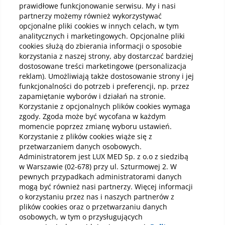
prawidłowe funkcjonowanie serwisu. My i nasi
Rodzaje masturbacji dziecięcej – co
Poc
partnerzy możemy również wykorzystywać
mieści się w normie rozwojowej
na 
opcjonalne pliki cookies w innych celach, w tym
Masturbacja dziecięca to zachowania
Lęk
analitycznych i marketingowych. Opcjonalne pliki
polegające na stymulowaniu przez dziecko
mięś
cookies służą do zbierania informacji o sposobie
własnego ciała, w tym okolic intymnych, w
nar
korzystania z naszej strony, aby dostarczać bardziej
celu uzyskania przyjemnych doznań. Temat
gine
dostosowane treści marketingowe (personalizacja
ten często budzi niepokój i wiele pytań u
mier
reklam). Umożliwiają także dostosowanie strony i jej
rodziców oraz opiekunów, głównie dlatego, że
wiel
funkcjonalności do potrzeb i preferencji, np. przez
kojarzy się z seksualnością osób dorosłych.
pop
Czytaj
Czy
zapamiętanie wyborów i działań na stronie.
Warto jednak podkreślić, że w przypadku
stro
dzieci zachowania te nie mają charakteru
włas
Korzystanie z opcjonalnych plików cookies wymaga
erotycznego, a większość z nich mieści się w
wsp
zgody. Zgoda może być wycofana w każdym
normie rozwojowej i ma charakter
odzy
momencie poprzez zmianę wyboru ustawień.
Zobacz wszystkie
przejściowy.
Korzystanie z plików cookies wiąże się z
przetwarzaniem danych osobowych.
Administratorem jest LUX MED Sp. z o.o z siedzibą
w Warszawie (02-678) przy ul. Szturmowej 2. W
pewnych przypadkach administratorami danych
O nas
mogą być również nasi partnerzy. Więcej informacji
o korzystaniu przez nas i naszych partnerów z
Oferta
plików cookies oraz o przetwarzaniu danych
Dla Pacjenta
osobowych, w tym o przysługujących
Dokumenty prawne