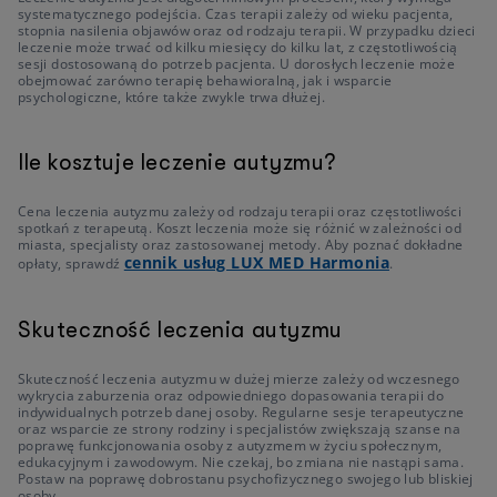
systematycznego podejścia. Czas terapii zależy od wieku pacjenta,
stopnia nasilenia objawów oraz od rodzaju terapii. W przypadku dzieci
leczenie może trwać od kilku miesięcy do kilku lat, z częstotliwością
sesji dostosowaną do potrzeb pacjenta. U dorosłych leczenie może
obejmować zarówno terapię behawioralną, jak i wsparcie
psychologiczne, które także zwykle trwa dłużej.
Ile kosztuje leczenie autyzmu?
Cena leczenia autyzmu zależy od rodzaju terapii oraz częstotliwości
spotkań z terapeutą. Koszt leczenia może się różnić w zależności od
miasta, specjalisty oraz zastosowanej metody. Aby poznać dokładne
cennik usług LUX MED Harmonia
opłaty, sprawdź
.
Skuteczność leczenia autyzmu
Skuteczność leczenia autyzmu w dużej mierze zależy od wczesnego
wykrycia zaburzenia oraz odpowiedniego dopasowania terapii do
indywidualnych potrzeb danej osoby. Regularne sesje terapeutyczne
oraz wsparcie ze strony rodziny i specjalistów zwiększają szanse na
poprawę funkcjonowania osoby z autyzmem w życiu społecznym,
edukacyjnym i zawodowym. Nie czekaj, bo zmiana nie nastąpi sama.
Postaw na poprawę dobrostanu psychofizycznego swojego lub bliskiej
osoby.