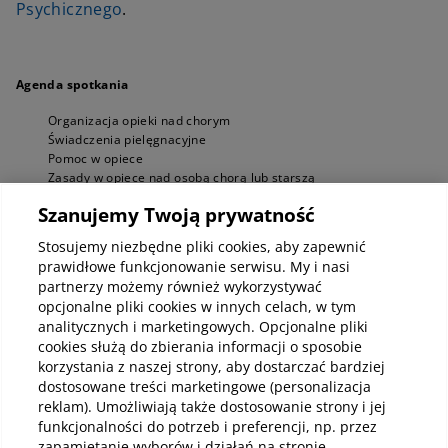
Psychicznego
.
Agenda spotkania
Organizacja opieki nad chorym
Świadczenia pielęgnacyjne
Pomoc w opiece
Zasady w opiece nad osobą chorą lub starszą
Jak sobie poradzić – wyzwania opiekuna
Szanujemy Twoją prywatność
Prowadząca
Stosujemy niezbędne pliki cookies, aby zapewnić
Małgorzata Czyżewska-Kleczkowska
- psycholożka i
prawidłowe funkcjonowanie serwisu. My i nasi
psychoterapeutka pracująca w nurcie poznawczo-behawioralnym.
partnerzy możemy również wykorzystywać
opcjonalne pliki cookies w innych celach, w tym
Specjalizuje się w terapiach indywidualnych, jak również rodzin i par.
analitycznych i marketingowych. Opcjonalne pliki
Pomaga także opiekunom osób starszych.
cookies służą do zbierania informacji o sposobie
korzystania z naszej strony, aby dostarczać bardziej
Jak wziąć udział?
dostosowane treści marketingowe (personalizacja
reklam). Umożliwiają także dostosowanie strony i jej
Wystarczy, że zarejestrujesz się pod linkiem, aby uruchomić webinar:
funkcjonalności do potrzeb i preferencji, np. przez
https://luxmed.clickmeeting.com/wyzwania-i-trudnosci-
zapamiętanie wyborów i działań na stronie.