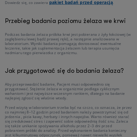
pakiet badań przed operacją
Dowiedz się, co zawiera
.
Przebieg badania poziomu żelaza we krwi
Podczas badania żelaza próbka krwi jest pobierana z żyły łokciowej (w
zagłębieniu lewej bądź prawej ręki), a następnie analizowana w
laboratorium. Wyniki badania pomagają dostosować ewentualne
leczenie, takie jak suplementacja żelazem lub terapia usunięcia
nadmiaru tego pierwiastka z organizmu.
Jak przygotować się do badania żelaza?
Aby przeprowadzić badanie, Pacjent musi odpowiednio się
przygotować. Stężenie żelaza w organizmie podlega cyklicznym
wahaniom i jest najwyższe wczesnym rankiem, dlatego na badanie
najlepiej zgłosić się właśnie wtedy.
Przed wizytą w laboratorium trzeba być na czczo, co oznacza, że przez
co najmniej 8–12 godzin przed badaniem należy powstrzymać się od
jedzenia , picia kawy, herbaty i innych napojów. Warto również starać
się zredukować stres i zapewnić sobie odpowiednią ilość snu. Zaleca
się także unikanie spożywania alkoholu przez 2–3 dni przed
pobraniem próbki do analizy. Przed wykonaniem badania konieczny
jest kilkuminutowy odpoczynek, ponieważ nawet niewielki wysiłek