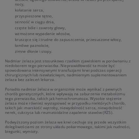
nocy,
kołatanie serca,
przyspieszone tętno,
senność w ciągu dnia,
częste bóle i zawroty głowy,
wzmożone wypadanie włosów,
kruszące się i trudne do zapuszczenia, przesuszone włosy,
łamliwe paznokcie,
zimne dłonie i stopy.
Nadmiar żelaza jest stosunkowo rzadkim zjawiskiem w porównaniu z
niedoborem tego pierwiastka. Nieprawidłowość ta może być
spowodowana intensywnymi transfuzjami krwi podczas operacji
chirurgicznych lub niewłaściwym, nadmiernym suplementowaniem
żelaza bez zaleceń lekarza.
Ponadto nadmiar żelaza w organizmie może wynikać z pewnych
chorób genetycznych, które wpływają na zaburzenia metabolizmu
tego pierwiastka, takich jak hemochromatoza. Wysokie stężenie
żelaza może również występować w przypadku niektórych chorób,
takich jak: marskość wątroby, niewydolność serca, niewydolność
nerek, cukrzyca lub reumatoidalne zapalenie stawów (RZS).
Podwyższony poziom żelaza we krwi cechuje się przede wszystkim
dolegliwościami ze strony układu pokarmowego, takimi jak nudności,
biegunki, wymioty.