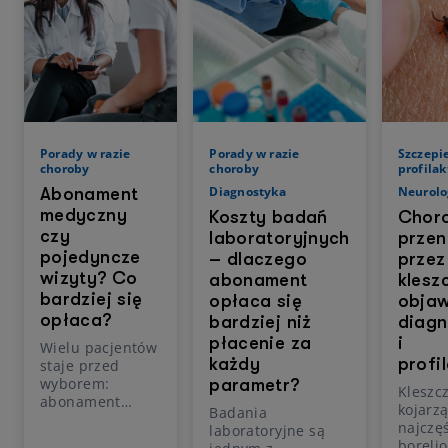
Porady w razie
Porady w razie
Szczepie
choroby
choroby
profila
Diagnostyka
Neurolo
Abonament
medyczny
Koszty badań
Chor
czy
laboratoryjnych
prze
pojedyncze
– dlaczego
przez
wizyty? Co
abonament
klesz
bardziej się
opłaca się
objaw
opłaca?
bardziej niż
diagn
płacenie za
i
Wielu pacjentów
każdy
profi
staje przed
wyborem:
parametr?
Kleszc
abonament
kojarzą
Badania
medyczny czy
najczęś
laboratoryjne są
pojedyncze
borelio