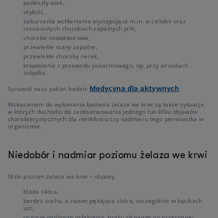
podeszły wiek,
otyłość,
zaburzenia wchłaniania występujące m.in. w celiakii oraz
nieswoistych chorobach zapalnych jelit,
choroba nowotworowa,
przewlekłe stany zapalne,
przewlekłe choroby nerek,
krwawienia z przewodu pokarmowego, np. przy wrzodach
żołądka.
Medycyna dla aktywnych
Sprawdź nasz pakiet badań:
Wskazaniem do wykonania badania żelaza we krwi są także sytuacje,
w których dochodzi do zaobserwowania jednego lub kilku objawów
charakterystycznych dla niedoboru czy nadmiaru tego pierwiastka w
organizmie.
Niedobór i nadmiar poziomu żelaza we krwi
Niski poziom żelaza we krwi – objawy:
blada skóra,
bardzo sucha, a nawet pękająca skóra, szczególnie w kącikach
ust,
uczucie ogólnego osłabienia, braku sił nawet po przespanej