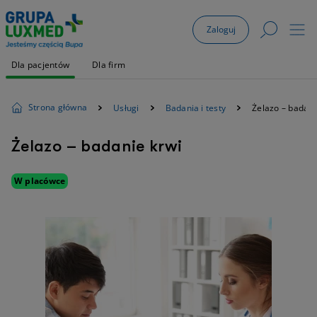
Zaloguj
Dla pacjentów
Dla firm
Strona główna
Usługi
Badania i testy
Żelazo – badani
Żelazo – badanie krwi
W placówce