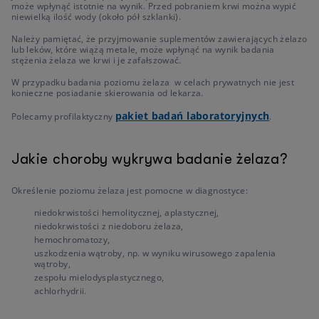
może wpłynąć istotnie na wynik. Przed pobraniem krwi można wypić
niewielką ilość wody (około pół szklanki).
Należy pamiętać, że przyjmowanie suplementów zawierających żelazo
lub leków, które wiążą metale, może wpłynąć na wynik badania
stężenia żelaza we krwi i je zafałszować.
W przypadku badania poziomu żelaza w celach prywatnych nie jest
konieczne posiadanie skierowania od lekarza.
pakiet badań laboratoryjnych
Polecamy profilaktyczny
.
Jakie choroby wykrywa badanie żelaza?
Określenie poziomu żelaza jest pomocne w diagnostyce:
niedokrwistości hemolitycznej, aplastycznej,
niedokrwistości z niedoboru żelaza,
hemochromatozy,
uszkodzenia wątroby, np. w wyniku wirusowego zapalenia
wątroby,
zespołu mielodysplastycznego,
achlorhydrii.