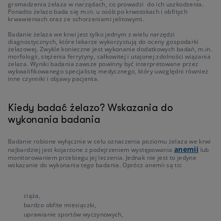
gromadzenia żelaza w narządach, co prowadzi do ich uszkodzenia.
Ponadto żelazo bada się m.in. u osób po krwotokach i obfitych
krwawieniach oraz ze schorzeniami jelitowymi.
Badanie żelaza we krwi jest tylko jednym z wielu narzędzi
diagnostycznych, które lekarze wykorzystują do oceny gospodarki
żelazowej. Zwykle konieczne jest wykonanie dodatkowych badań, m.in.
morfologii, stężenia ferrytyny, całkowitej i utajonej zdolności wiązania
żelaza. Wyniki badania zawsze powinny być interpretowane przez
wykwalifikowanego specjalistę medycznego, który uwzględni również
inne czynniki i objawy pacjenta.
Kiedy badać żelazo? Wskazania do
wykonania badania
Badanie robione wyłącznie w celu oznaczenia poziomu żelaza we krwi
anemii
najbardziej jest kojarzone z podejrzeniem występowania
lub
monitorowaniem przebiegu jej leczenia. Jednak nie jest to jedyne
wskazanie do wykonania tego badania. Oprócz anemii są to:
ciąża,
bardzo obfite miesiączki,
uprawianie sportów wyczynowych,