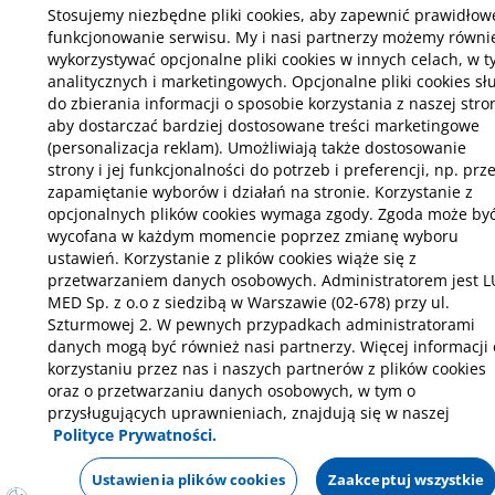
Stosujemy niezbędne pliki cookies, aby zapewnić prawidłow
funkcjonowanie serwisu. My i nasi partnerzy możemy równi
wykorzystywać opcjonalne pliki cookies w innych celach, w 
analitycznych i marketingowych. Opcjonalne pliki cookies sł
do zbierania informacji o sposobie korzystania z naszej stro
aby dostarczać bardziej dostosowane treści marketingowe
(personalizacja reklam). Umożliwiają także dostosowanie
strony i jej funkcjonalności do potrzeb i preferencji, np. prz
zapamiętanie wyborów i działań na stronie. Korzystanie z
opcjonalnych plików cookies wymaga zgody. Zgoda może by
wycofana w każdym momencie poprzez zmianę wyboru
ustawień. Korzystanie z plików cookies wiąże się z
przetwarzaniem danych osobowych. Administratorem jest L
MED Sp. z o.o z siedzibą w Warszawie (02-678) przy ul.
Szturmowej 2. W pewnych przypadkach administratorami
danych mogą być również nasi partnerzy. Więcej informacji 
korzystaniu przez nas i naszych partnerów z plików cookies
oraz o przetwarzaniu danych osobowych, w tym o
przysługujących uprawnieniach, znajdują się w naszej
Polityce Prywatności.
Umów wizytę
Infolinia czynna:
Poniedziałek-piątek: 6:00-22:00
Ustawienia plików cookies
Zaakceptuj wszystkie
Sobota-niedziela: 7:00-21:00
22 275 96 93