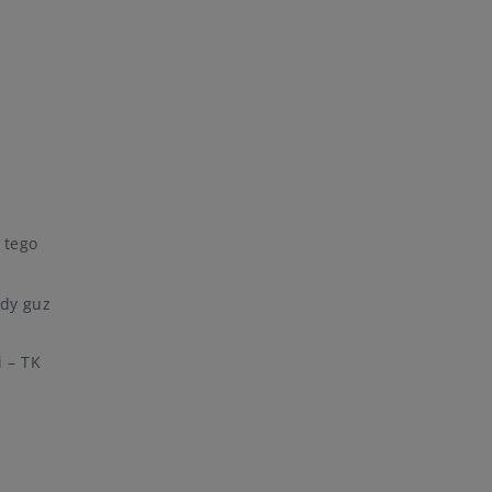
 tego
gdy guz
 – TK