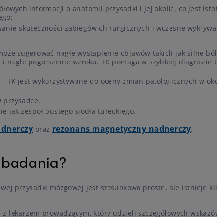
owych informacji o anatomii przysadki i jej okolic, co jest ist
ego;
wanie skuteczności zabiegów chirurgicznych i wczesne wykrywa
może sugerować nagłe wystąpienie objawów takich jak silne bó
 i nagłe pogorszenie wzroku. TK pomaga w szybkiej diagnozie 
 – TK jest wykorzystywane do oceny zmian patologicznych w oko
w przysadce.
 jak zespół pustego siodła tureckiego.
dnerczy
rezonans magnetyczny nadnerczy
oraz
.
 badania?
ej przysadki mózgowej jest stosunkowo proste, ale istnieje ki
ę z lekarzem prowadzącym, który udzieli szczegółowych wskaz