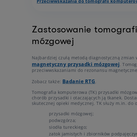
Przeciwwskazania do tomografii komputero
Zastosowanie tomografi
mózgowej
Najbardziej czułą metodą diagnostyczną zmian
magnetyczny przysadki mózgowej
. Tomog
przeciwwskazaniami do rezonansu magnetyczneg
Badanie RTG
Zobacz także:
.
Tomografia komputerowa (TK) przysadki mózgowe
chorób przysadki i otaczających ją tkanek. Do
skutecznej opieki medycznej. TK służy m.in. do 
przysadki mózgowej;
podwzgórza;
siodła tureckiego;
zatok jamistych i zbiorników podpajęcz