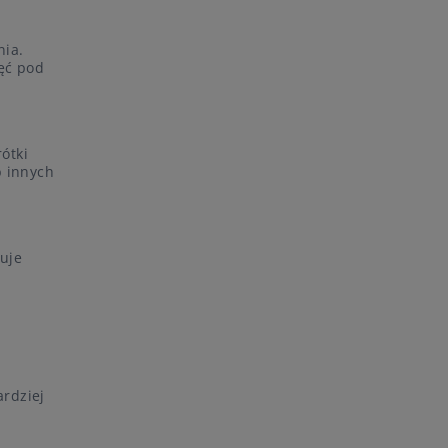
nia.
ęć pod
ótki
b innych
wuje
ardziej