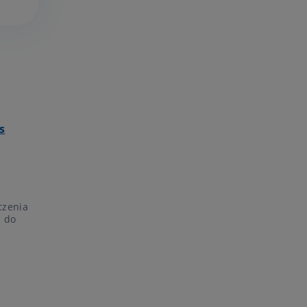
s
czenia
h do