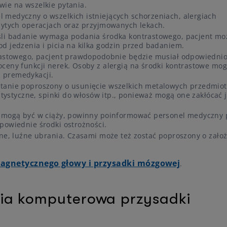
wie na wszelkie pytania.
 medyczny o wszelkich istniejących schorzeniach, alergiach
ebytych operacjach oraz przyjmowanych lekach.
śli badanie wymaga podania środka kontrastowego, pacjent mo
d jedzenia i picia na kilka godzin przed badaniem.
trastowego, pacjent prawdopodobnie będzie musiał odpowiedni
ceny funkcji nerek. Osoby z alergią na środki kontrastowe mo
 premedykacji.
stanie poproszony o usunięcie wszelkich metalowych przedmio
entystyczne, spinki do włosów itp., ponieważ mogą one zakłócać 
że mogą być w ciąży, powinny poinformować personel medyczny 
powiednie środki ostrożności.
dne, luźne ubrania. Czasami może też zostać poproszony o zało
agnetycznego głowy i przysadki mózgowej
.
fia komputerowa przysadki