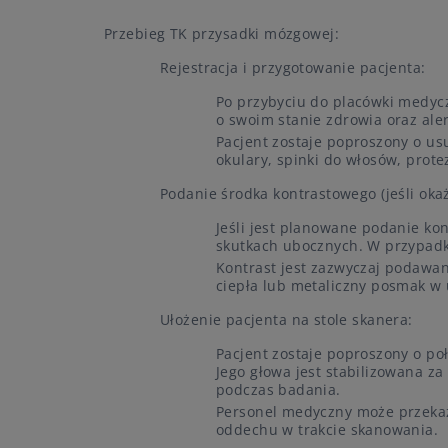
Przebieg TK przysadki mózgowej:
Rejestracja i przygotowanie pacjenta:
Po przybyciu do placówki medycz
o swoim stanie zdrowia oraz ale
Pacjent zostaje poproszony o us
okulary, spinki do włosów, prot
Podanie środka kontrastowego (jeśli oka
Jeśli jest planowane podanie ko
skutkach ubocznych. W przypadk
Kontrast jest zazwyczaj podawan
ciepła lub metaliczny posmak w
Ułożenie pacjenta na stole skanera:
Pacjent zostaje poproszony o p
Jego głowa jest stabilizowana z
podczas badania.
Personel medyczny może przekaza
oddechu w trakcie skanowania.