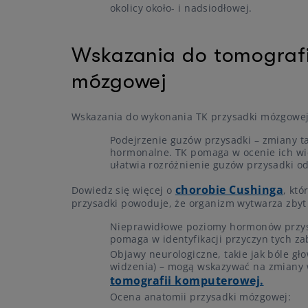
okolicy około- i nadsiodłowej.
Wskazania do tomografi
mózgowej
Wskazania do wykonania TK przysadki mózgowej
Podejrzenie guzów przysadki – zmiany t
hormonalne. TK pomaga w ocenie ich wiel
ułatwia rozróżnienie guzów przysadki o
chorobie Cushinga
Dowiedz się więcej o
, kt
przysadki powoduje, że organizm wytwarza zbyt 
Nieprawidłowe poziomy hormonów przysa
pomaga w identyfikacji przyczyn tych za
Objawy neurologiczne, takie jak bóle gł
widzenia) – mogą wskazywać na zmiany
tomografii komputerowej.
Ocena anatomii przysadki mózgowej: