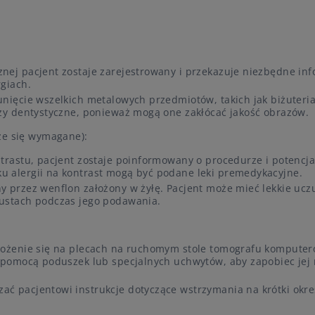
nej pacjent zostaje zarejestrowany i przekazuje niezbędne in
rgiach.
unięcie wszelkich metalowych przedmiotów, takich jak biżuteria
ezy dentystyczne, ponieważ mogą one zakłócać jakość obrazów.
że się wymagane):
ntrastu, pacjent zostaje poinformowany o procedurze i potencj
u alergii na kontrast mogą być podane leki premedykacyjne.
y przez wenflon założony w żyłę. Pacjent może mieć lekkie ucz
 ustach podczas jego podawania.
ołożenie się na plecach na ruchomym stole tomografu kompute
a pomocą poduszek lub specjalnych uchwytów, aby zapobiec jej
ć pacjentowi instrukcje dotyczące wstrzymania na krótki okre