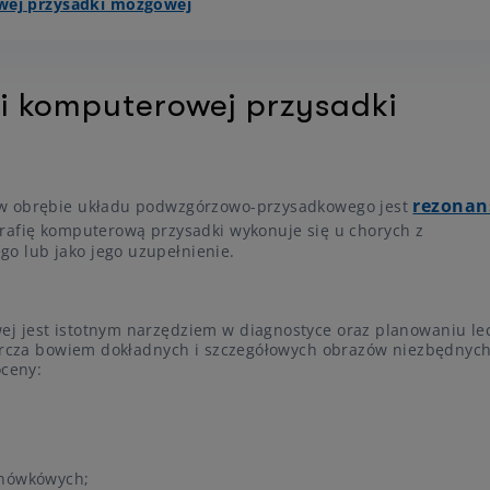
wej przysadki mózgowej
i komputerowej przysadki
rezonan
 w obrębie układu podwzgórzowo-przysadkowego jest
rafię komputerową przysadki wykonuje się u chorych z
o lub jako jego uzupełnienie.
j jest istotnym narzędziem w diagnostyce oraz planowaniu le
starcza bowiem dokładnych i szczegółowych obrazów niezbędnyc
oceny:
ynówkówych;