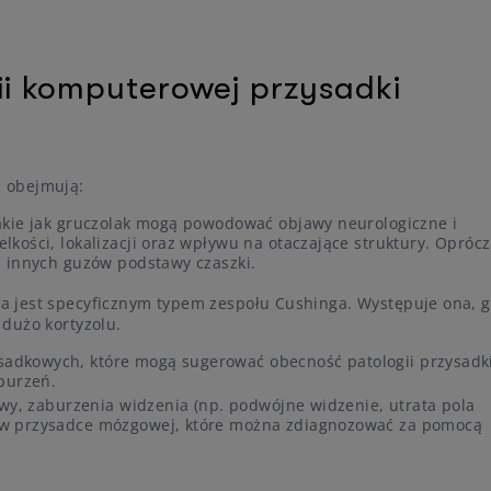
i komputerowej przysadki
 obejmują:
akie jak gruczolak mogą powodować objawy neurologiczne i
kości, lokalizacji oraz wpływu na otaczające struktury. Oprócz
d innych guzów podstawy czaszki.
óra jest specyficznym typem zespołu Cushinga. Występuje ona, 
dużo kortyzolu.
dkowych, które mogą sugerować obecność patologii przysadki
burzeń.
owy, zaburzenia widzenia (np. podwójne widzenie, utrata pola
 w przysadce mózgowej, które można zdiagnozować za pomocą