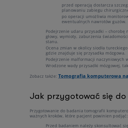
przed operacją dostarcza szczegół
planowaniu zabiegu chirurgiczn
po operacji umożliwia monitoro
ewentualnych nawrotów guzów.
Podejrzenie udaru przysadki – chorobę 
głowy, wymioty, zaburzenia świadomości
stanu.
Ocena zmian w okolicy siodła tureckiego
gdzie znajduje się przysadka mózgowa.
Podejrzenie malformacji naczyniowych 
Wrodzone wady przysadki mózgowej, takie
Tomografia komputerowa na
Zobacz także:
Jak przygotować się do
Przygotowanie do badania tomografii komputerow
ważnych kroków, które pacjent powinien podjąć:
Przed badaniem należy skonsultować si