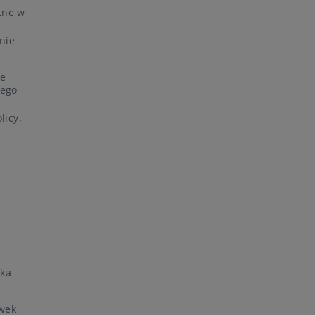
otne w
nie
le
tego
licy,
lka
ówek