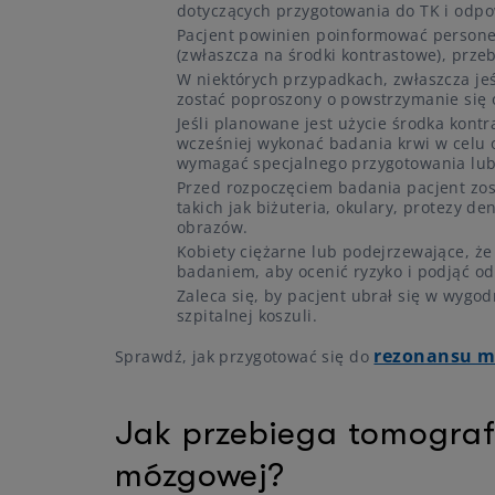
dotyczących przygotowania do TK i odpo
Pacjent powinien poinformować personel
(zwłaszcza na środki kontrastowe), prz
W niektórych przypadkach, zwłaszcza je
zostać poproszony o powstrzymanie się o
Jeśli planowane jest użycie środka kon
wcześniej wykonać badania krwi w celu o
wymagać specjalnego przygotowania lub
Przed rozpoczęciem badania pacjent zo
takich jak biżuteria, okulary, protezy d
obrazów.
Kobiety ciężarne lub podejrzewające, 
badaniem, aby ocenić ryzyko i podjąć od
Zaleca się, by pacjent ubrał się w wygo
szpitalnej koszuli.
rezonansu m
Sprawdź, jak przygotować się do
Jak przebiega tomogra
mózgowej?