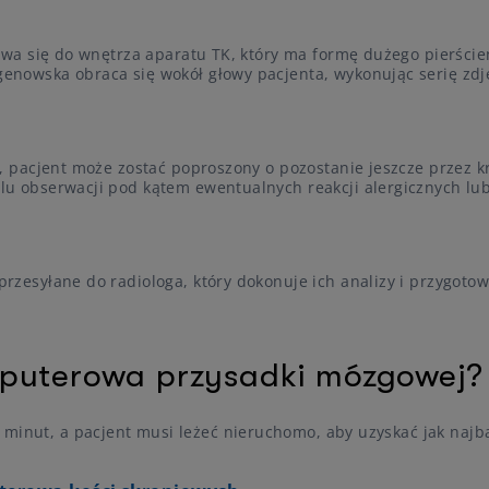
suwa się do wnętrza aparatu TK, który ma formę dużego pierście
enowska obraca się wokół głowy pacjenta, wykonując serię zdj
, pacjent może zostać poproszony o pozostanie jeszcze przez kr
lu obserwacji pod kątem ewentualnych reakcji alergicznych lu
rzesyłane do radiologa, który dokonuje ich analizy i przygoto
mputerowa przysadki mózgowej?
 minut, a pacjent musi leżeć nieruchomo, aby uzyskać jak najb