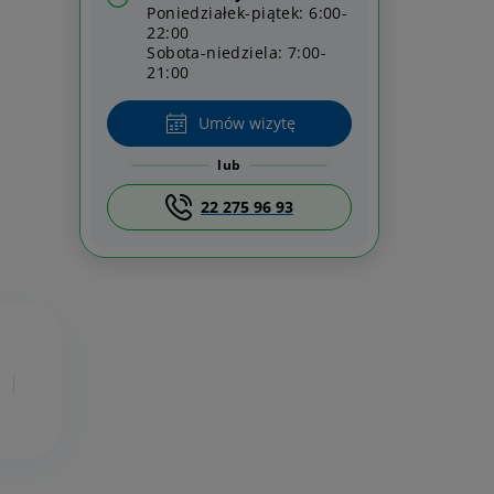
Poniedziałek-piątek: 6:00-
22:00
Sobota-niedziela: 7:00-
21:00
Umów wizytę
lub
22 275 96 93