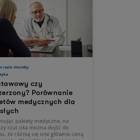
w razie choroby
tyka
stawowy czy
zerzony? Porównanie
etów medycznych dla
słych
nując pakiety medyczne, na
szy rzut oka można dojść do
u, że różnią się one głównie ceną