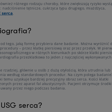
wnież różnego rodzaju choroby, które zwiększają ryzyko wyst
 nadciśnienie tętnicze, cukrzyca typu drugiego, miażdżyca,
 serca
.
iografia?
e od tego, jaką formę przybiera dane badanie. Można wyróżnić 
ocedury – przez klatkę piersiową oraz przez przełyk. W pier
asonograficznego w różnych kierunkach po skórze klatki piersi
ardiografia przezklatkowa to jeden z najczęściej wykonywanyc
rzadziej, głównie u osób z dużą otyłością, która utrudnia lub
ania według standardowych procedur. Na czym polega badanie
i temu uzyskuje bardziej precyzyjny obraz serca. Kości klatki
onych przez aparat fal akustycznych. Pacjent otrzymuje środki
czuwany przez niego podczas badania.
 USG serca?