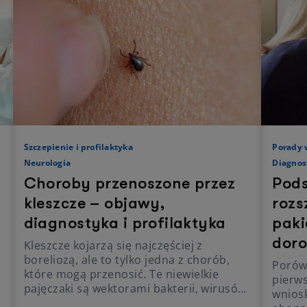
Szczepienie i profilaktyka
Porady 
Neurologia
Diagnos
Choroby przenoszone przez
Pod
kleszcze – objawy,
rozs
diagnostyka i profilaktyka
paki
doro
Kleszcze kojarzą się najczęściej z
boreliozą, ale to tylko jedna z chorób,
Porów
które mogą przenosić. Te niewielkie
pierw
pajęczaki są wektorami bakterii, wirusów
wniosk
i pierwotniaków, a więc mogą