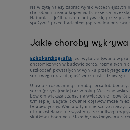
Na wizytę należy zabrać wyniki wcześniejszych
chorobami układu krążenia. Echo serca przezkl
Natomiast, jeśli badanie odbywa się przez prze
spożywać przed badaniem (optymalna przerwa od
Jakie choroby wykrywa
Echokardiografia
jest wykorzystywana w profi
anatomicznych w budowie serca, rozmaitych ni
zaw
uszkodzeń powstałych w wyniku przebytego
sercowego oraz objętość worka osierdziowego.
U osób z rozpoznaną chorobą serca lub będącyc
serca (przynajmniej raz w roku). Wczesne wykr
bowiem większą szansę na wyleczenie i powrót do 
tym lepiej. Bagatelizowanie objawów może mieć
terapeutyczny. Warto w tym miejscu zaznaczyć, ż
ultradźwiękowe nie wywierają szkodliwego wpływ
skutków ubocznych. Może być wykonywana zarówno