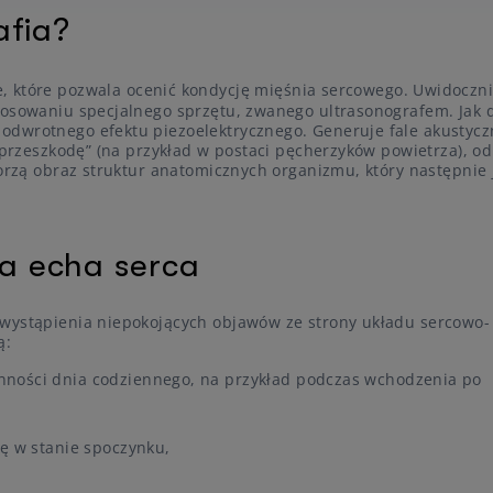
afia?
, które pozwala ocenić kondycję mięśnia sercowego. Uwidoczn
tosowaniu specjalnego sprzętu, zwanego ultrasonografem. Jak d
odwrotnego efektu piezoelektrycznego. Generuje fale akustycz
„przeszkodę” (na przykład w postaci pęcherzyków powietrza), od
worzą obraz struktur anatomicznych organizmu, który następnie 
a echa serca
 wystąpienia niepokojących objawów ze strony układu sercowo-
ą:
nności dnia codziennego, na przykład podczas wchodzenia po
ię w stanie spoczynku,