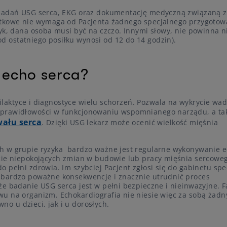
 badań USG serca, EKG oraz dokumentację medyczną związaną z
atkowe nie wymaga od Pacjenta żadnego specjalnego przygotow
łyk, dana osoba musi być na czczo. Innymi słowy, nie powinna n
 ostatniego posiłku wynosi od 12 do 14 godzin).
 echo serca?
laktyce i diagnostyce wielu schorzeń. Pozwala na wykrycie wa
eprawidłowości w funkcjonowaniu wspomnianego narządu, a ta
ału serca
. Dzięki USG lekarz może ocenić wielkość mięśnia
h w grupie ryzyka bardzo ważne jest regularne wykonywanie 
ycie niepokojących zmian w budowie lub pracy mięśnia sercowe
pełni zdrowia. Im szybciej Pacjent zgłosi się do gabinetu spec
 bardzo poważne konsekwencje i znacznie utrudnić proces
e badanie USG serca jest w pełni bezpieczne i nieinwazyjne. F
u na organizm. Echokardiografia nie niesie więc za sobą żadn
 u dzieci, jak i u dorosłych.