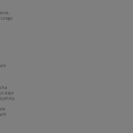
ania.
iczego
d
kże
echa
go daje
jalisty,
ale
ych