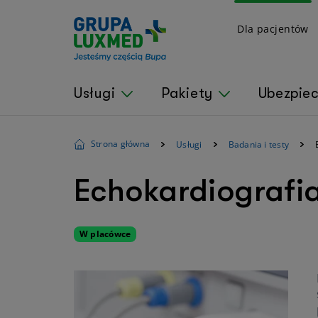
Dla pacjentów
Usługi
Pakiety
Ubezpie
Strona główna
Usługi
Badania i testy
Echokardiografi
W placówce