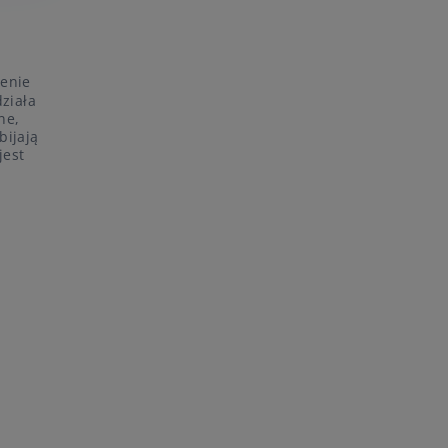
ienie
ziała
ne,
bijają
jest