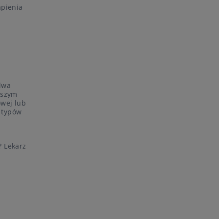
ąpienia
dwa
wszym
owej lub
h typów
? Lekarz