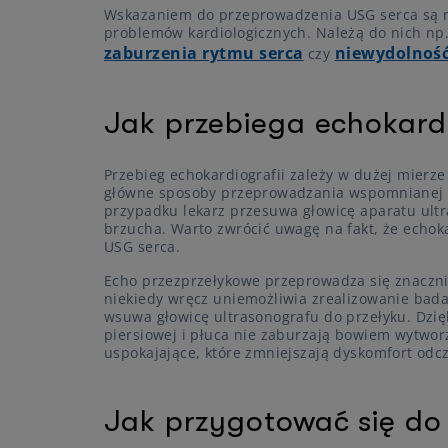
Wskazaniem do przeprowadzenia USG serca są ró
problemów kardiologicznych. Należą do nich np.:
zaburzenia rytmu serca
niewydolność
czy
Jak przebiega echokard
Przebieg echokardiografii zależy w dużej mierz
główne sposoby przeprowadzania wspomnianej pr
przypadku lekarz przesuwa głowicę aparatu ultr
brzucha. Warto zwrócić uwagę na fakt, że echok
USG serca.
Echo przezprzełykowe przeprowadza się znacznie 
niekiedy wręcz uniemożliwia zrealizowanie bad
wsuwa głowicę ultrasonografu do przełyku. Dzięk
piersiowej i płuca nie zaburzają bowiem wytworz
uspokajające, które zmniejszają dyskomfort od
Jak przygotować się do