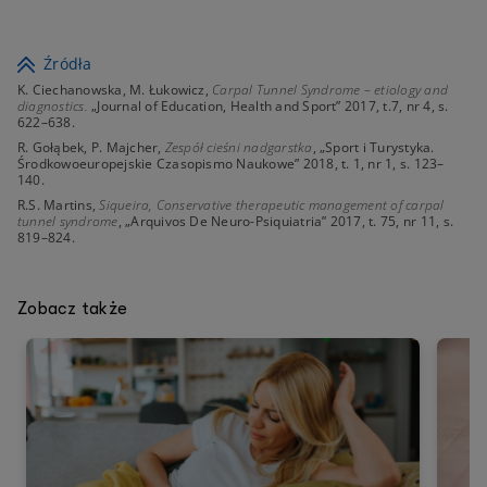
Źródła
K. Ciechanowska, M. Łukowicz,
Carpal Tunnel Syndrome – etiology and
diagnostics.
„Journal of Education, Health and Sport” 2017, t.7, nr 4, s.
622–638.
R. Gołąbek, P. Majcher,
Zespół cieśni nadgarstka
, „Sport i Turystyka.
Środkowoeuropejskie Czasopismo Naukowe” 2018, t. 1, nr 1, s. 123–
140.
R.S. Martins,
Siqueira, Conservative therapeutic management of carpal
tunnel syndrome
, „Arquivos De Neuro-Psiquiatria” 2017, t. 75, nr 11, s.
819–824.
Zobacz także