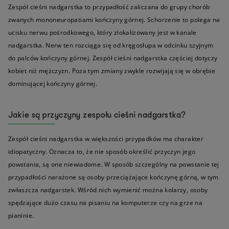
Zespół cieśni nadgarstka to przypadłość zaliczana do grupy chorób
zwanych mononeuropatiami kończyny górnej. Schorzenie to polega na
ucisku nerwu pośrodkowego, który zlokalizowany jest w kanale
nadgarstka. Nerw ten rozciąga się od kręgosłupa w odcinku szyjnym
do palców kończyny górnej. Zespół cieśni nadgarstka częściej dotyczy
kobiet niż mężczyzn. Poza tym zmiany zwykle rozwijają się w obrębie
dominującej kończyny górnej.
Jakie są przyczyny zespołu cieśni nadgarstka?
Zespół cieśni nadgarstka w większości przypadków ma charakter
idiopatyczny. Oznacza to, że nie sposób określić przyczyn jego
powstania, są one niewiadome. W sposób szczególny na powstanie tej
przypadłości narażone są osoby przeciążające kończynę górną, w tym
zwłaszcza nadgarstek. Wśród nich wymienić można kolarzy, osoby
spędzające dużo czasu na pisaniu na komputerze czy na grze na
pianinie.