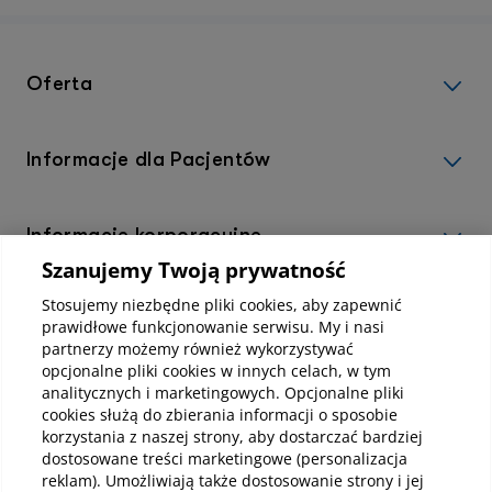
nimi
par
Oferta
Informacje dla Pacjentów
Informacje korporacyjne
Szanujemy Twoją prywatność
Stosujemy niezbędne pliki cookies, aby zapewnić
Kup abonamenty online
prawidłowe funkcjonowanie serwisu. My i nasi
partnerzy możemy również wykorzystywać
opcjonalne pliki cookies w innych celach, w tym
Kup online
analitycznych i marketingowych. Opcjonalne pliki
cookies służą do zbierania informacji o sposobie
korzystania z naszej strony, aby dostarczać bardziej
dostosowane treści marketingowe (personalizacja
Pobierz aplikację mobilną
reklam). Umożliwiają także dostosowanie strony i jej