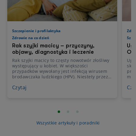
Szczepienie i profilaktyka
Zdro
Zdrowie na co dzień
Szcz
Rak szyjki macicy – przyczyny,
Ugr
objawy, diagnostyka i leczenie
Obj
Rak szyjki macicy to częsty nowotwór złośliwy
Ugry
występujący u kobiet. W większości
skór
przypadków wywołany jest infekcją wirusem
prak
brodawczaka ludzkiego (HPV). Niestety przez
mom
długi czas nie daje żadnych specyficznych
zauw
Czytaj
Czy
objawów, dlatego też tak ważne są regularne
prz
badania profilaktyczne i kontrolne wizyty u
ślad
ginekologa, by wcześnie wykryć rozwój raka i
ale 
rozpocząć odpowiednie leczenie.
prz
kle
spad
najc
Wszystkie artykuły i poradniki
nisk
skór