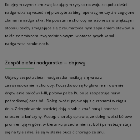
Kolejnym czynnikiem zwiększającym ryzyko rozwoju zespołu cieśni
nadgarstka są wcześniej przebyte zabiegi operacyjne czy źle zagojone
złamania nadgarstka. Na powstanie choroby narażone są w większym
stopniu osoby zmagające się z reumatoidalnym zapaleniem stawów, a
także ze zmianami zwyrodnieniowymi w otaczających kanał
nadgarstka strukturach.
Zespół cieśni nadgarstka – objawy
Objawy zespołu cieśni nadgarstka nasilają się wraz z
zaawansowaniem choroby. Początkowo są to głównie mrowienie i
drętwienie palców (I–III, połowy palca IV, bo je zaopatruje nerw
pośrodkowy) oraz ból. Dolegliwości pojawiają się czasami w ciągu
dnia. Zdecydowanie bardziej dają o sobie znać nocą i podczas
unoszenia kończyny. Postęp choroby sprawia, że dolegliwości bólowe
promieniują w górę, w kierunku przedramienia. Ból i parestezje stają
się na tyle silne, że są w stanie budzić chorego ze snu.