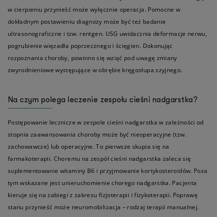
w cierpieniu przynieść może wyłącznie operacja. Pomocne w
dokładnym postawieniu diagnozy może być też badanie
ultrasonograficzne i tzw. rentgen. USG uwidacznia deformacje nerwu,
pogrubienie więzadła poprzecznego i ścięgien. Dokonując
rozpoznania choroby, powinno się wziąć pod uwagę zmiany
zwyrodnieniowe występujące w obrębie kręgosłupa szyjnego.
Na czym polega leczenie zespołu cieśni nadgarstka?
Postępowanie lecznicze w zespole cieśni nadgarstka w zależności od
stopnia zaawansowania choroby może być nieoperacyjne (tzw.
zachowawcze) lub operacyjne. To pierwsze skupia się na
farmakoterapii. Choremu na zespół cieśni nadgarstka zaleca się
suplementowanie witaminy B6 i przyjmowanie kortykosteroidów. Poza
tym wskazane jest unieruchomienie chorego nadgarstka. Pacjenta
kieruje się na zabiegi z zakresu fizjoterapii i fizykoterapii. Poprawę
stanu przynieść może neuromobilizacja – rodzaj terapii manualnej.