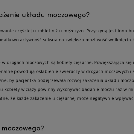
każenie układu moczowego?
anie częściej u kobiet niż u mężczyzn. Przyczyną jest inna 
dodatkowo aktywność seksualna zwiększa możliwość wniknięcia b
je w drogach moczowych są kobiety ciężarne. Powiększająca si
nalne powodują osłabienie zwieraczy w drogach moczowych i sp
iczne, by pacjentka podejrzewała rozwój zakażenia układu moc
du kobiety w ciąży powinny wykonywać badanie moczu raz w mi
totne, że każde zakażenie u ciężarnej może negatywnie wpływać
u moczowego?