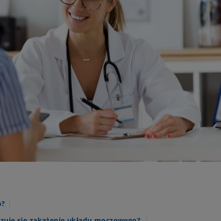
o?
ozuje się zakażenie układu moczowego?