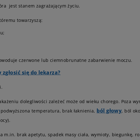
tóra jest stanem zagrażającym życiu.
któremu towarzyszą:
zu;
powoduje czerwone lub ciemnobrunatne zabarwienie moczu.
 zgłosić się do lekarza?
i.
zakażeniu dolegliwości zależeć może od wieku chorego. Poza w
ból głowy
 podwyższona temperatura, brak łaknienia,
, ból ok
ocy).
.in. brak apetytu, spadek masy ciała, wymioty, biegunkę, ro