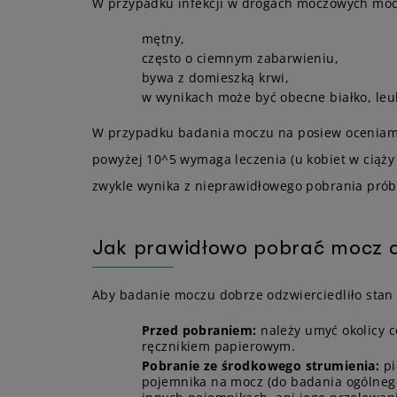
W przypadku infekcji w drogach moczowych mocz
mętny,
często o ciemnym zabarwieniu,
bywa z domieszką krwi,
w wynikach może być obecne białko, leuko
W przypadku badania moczu na posiew oceniamy jak
powyżej 10^5 wymaga leczenia (u kobiet w ciąży
zwykle wynika z nieprawidłowego pobrania prób
Jak prawidłowo pobrać mocz 
Aby badanie moczu dobrze odzwierciedliło stan
Przed pobraniem:
należy umyć okolicy 
ręcznikiem papierowym.
Pobranie ze środkowego strumienia:
pi
pojemnika na mocz (do badania ogólne