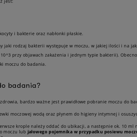
 jest:
cyty i bakterie oraz nabłonki płaskie.
i rodzaj bakterii występuje w moczu, w jakiej ilości i na jakie 
 10^3 przy objawach zakażenia i jednym typie bakterii). Obecno
ki moczu do badania.
do badania?
 zdrowia, bardzo ważne jest prawidłowe pobranie moczu do ba
cewki moczowej wodą oraz płynem do higieny intymnej i osusz
erwsze krople należy oddać do ubikacji, a następnie ok. 10 
go moczu lub
jałowego pojemnika w przypadku posiewu mocz