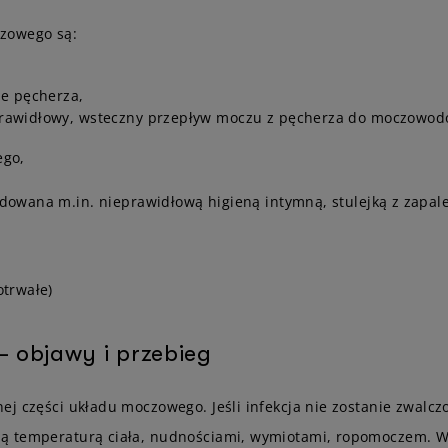
czowego są:
ie pęcherza,
awidłowy, wsteczny przepływ moczu z pęcherza do moczowodów)
ego,
owana m.in. nieprawidłową higieną intymną, stulejką z zapale
trwałe)
 objawy i przebieg
j części układu moczowego. Jeśli infekcja nie zostanie zwalczon
ną temperaturą ciała, nudnościami, wymiotami, ropomoczem. W