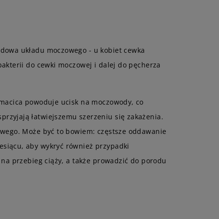
budowa układu moczowego - u kobiet cewka
akterii do cewki moczowej i dalej do pęcherza
ę macica powoduje ucisk na moczowody, co
rzyjają łatwiejszemu szerzeniu się zakażenia.
zowego. Może być to bowiem: częstsze oddawanie
esiącu, aby wykryć również przypadki
 na przebieg ciąży, a także prowadzić do porodu