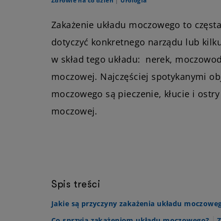
Zdrowie na co dzień
|
Urologia
Zakażenie układu moczowego to częsta
dotyczyć konkretnego narządu lub kil
w skład tego układu: nerek, moczowod
moczowej. Najczęściej spotykanymi ob
moczowego są pieczenie, kłucie i ostry
moczowej.
Spis treści
Jakie są przyczyny zakażenia układu moczowe
Co sprzyja zakażeniom układu moczowego?