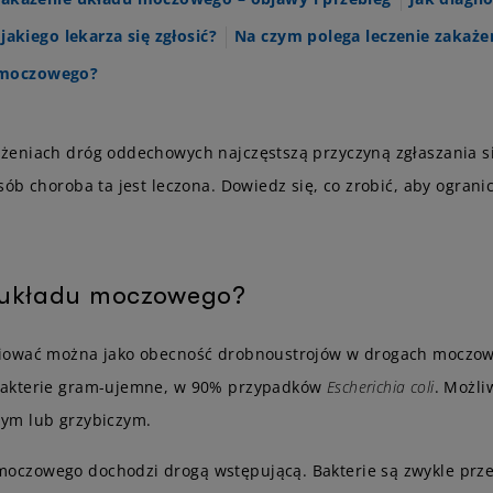
jakiego lekarza się zgłosić?
Na czym polega leczenie zakaż
 moczowego?
żeniach dróg oddechowych najczęstszą przyczyną zgłaszania si
ób choroba ta jest leczona. Dowiedz się, co zrobić, aby ograni
a układu moczowego?
niować można jako obecność drobnoustrojów w drogach moczowy
bakterie gram-ujemne, w 90% przypadków
Escherichia coli
. Możli
ym lub grzybiczym.
czowego dochodzi drogą wstępującą. Bakterie są zwykle prze