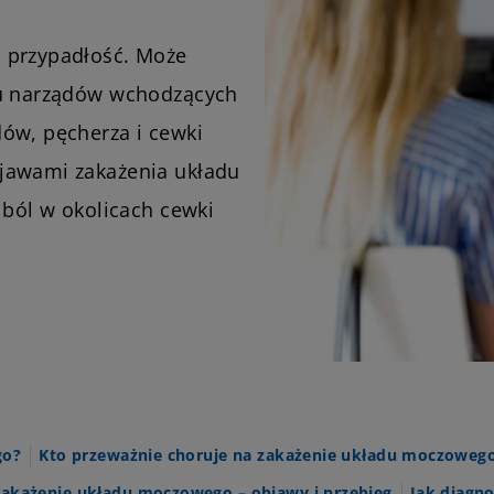
 przypadłość. Może
ku narządów wchodzących
ów, pęcherza i cewki
jawami zakażenia układu
 ból w okolicach cewki
go?
Kto przeważnie choruje na zakażenie układu moczoweg
Zakażenie układu moczowego – objawy i przebieg
Jak diagn