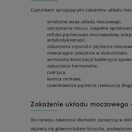
Czynnikami sprzyjającymi zakażeniu układu mo
wrodzone wady układu moczowego,
zatrzymanie moczu, niepełne opróżnian
refluks pęcherzowo-moczowodowy (niepr
antybiotykoterapii,
zaburzenia czynności pęcherza moczow
nawracające zakażenia w dzieciństwie,
wzmożona kolonizacja bakteryjna spowod
zaburzenia hormonalne,
cukrzyca,
kamica nerkowa,
cewnikowanie pęcherza (zwłaszcza długo
Zakażenie układu moczowego –
Do rozwoju zakażenia dochodzi zazwyczaj w dolne
objawia się głównie bólem brzucha, podwyższo