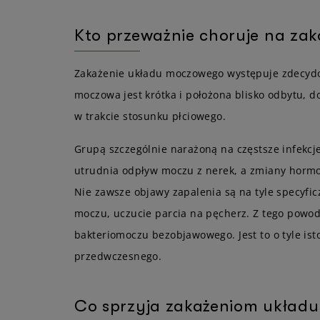
Kto przeważnie choruje na za
Zakażenie układu moczowego występuje zdecydow
moczowa jest krótka i położona blisko odbytu, 
w trakcie stosunku płciowego.
Grupą szczególnie narażoną na częstsze infekc
utrudnia odpływ moczu z nerek, a zmiany hormo
Nie zawsze objawy zapalenia są na tyle specyf
moczu, uczucie parcia na pęcherz. Z tego powo
bakteriomoczu bezobjawowego. Jest to o tyle is
przedwczesnego.
Co sprzyja zakażeniom układ