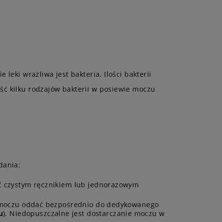
leki wrażliwa jest bakteria. Ilości bakterii
ść kilku rodzajów bakterii w posiewie moczu
dania:
yć czystym ręcznikiem lub jednorazowym
ml moczu oddać bezpośrednio do dedykowanego
u
). Niedopuszczalne jest dostarczanie moczu w